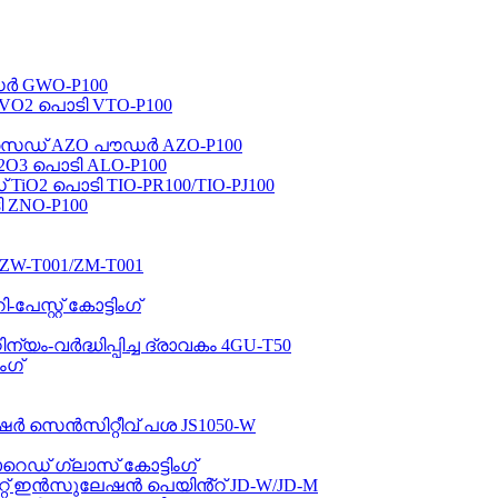
ർ GWO-P100
O2 പൊടി VTO-P100
സൈഡ് AZO പൗഡർ AZO-P100
3 പൊടി ALO-P100
2 പൊടി TIO-PR100/TIO-PJ100
 ZNO-P100
 ZW-T001/ZM-T001
സ്റ്റ് കോട്ടിംഗ്
ന്യം-വർദ്ധിപ്പിച്ച ദ്രാവകം 4GU-T50
ംഗ്
ഷർ സെൻസിറ്റീവ് പശ JS1050-W
ഡ് ഗ്ലാസ് കോട്ടിംഗ്
റ്റ് ഇൻസുലേഷൻ പെയിൻ്റ് JD-W/JD-M