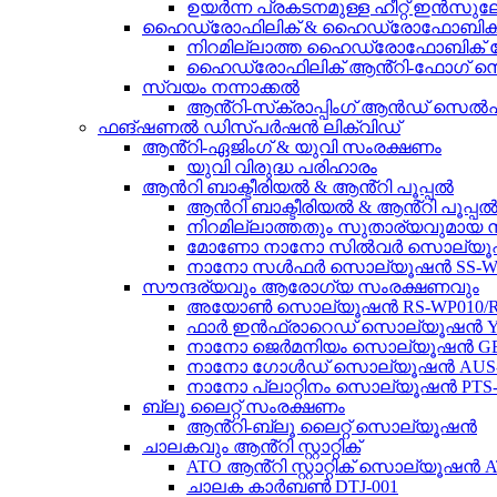
ഉയർന്ന പ്രകടനമുള്ള ഹീറ്റ് ഇൻസുല
ഹൈഡ്രോഫിലിക് & ഹൈഡ്രോഫോബിക
നിറമില്ലാത്ത ഹൈഡ്രോഫോബിക് കോട്
ഹൈഡ്രോഫിലിക് ആൻ്റി-ഫോഗ് സെൽഫ്
സ്വയം നന്നാക്കൽ
ആൻ്റി-സ്‌ക്രാപ്പിംഗ് ആൻഡ് സെൽഫ് ഹ
ഫങ്ഷണൽ ഡിസ്പർഷൻ ലിക്വിഡ്
ആൻ്റി-ഏജിംഗ് & യുവി സംരക്ഷണം
യുവി വിരുദ്ധ പരിഹാരം
ആൻറി ബാക്ടീരിയൽ & ആൻ്റി പൂപ്പൽ
ആൻറി ബാക്ടീരിയൽ & ആൻ്റി പൂപ്പൽ 
നിറമില്ലാത്തതും സുതാര്യവുമ
മോണോ നാനോ സിൽവർ സൊല്യ
നാനോ സൾഫർ സൊല്യൂഷൻ SS-WP
സൗന്ദര്യവും ആരോഗ്യ സംരക്ഷണവും
അയോൺ സൊല്യൂഷൻ RS-WP010/RC
ഫാർ ഇൻഫ്രാറെഡ് സൊല്യൂഷൻ YH
നാനോ ജെർമനിയം സൊല്യൂഷൻ GES
നാനോ ഗോൾഡ് സൊല്യൂഷൻ AUS-
നാനോ പ്ലാറ്റിനം സൊല്യൂഷൻ PTS
ബ്ലൂ ലൈറ്റ് സംരക്ഷണം
ആൻ്റി-ബ്ലൂ ലൈറ്റ് സൊല്യൂഷൻ
ചാലകവും ആൻ്റി സ്റ്റാറ്റിക്
ATO ആൻ്റി സ്റ്റാറ്റിക് സൊല്യൂഷൻ A
ചാലക കാർബൺ DTJ-001