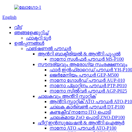
English
വീട്
ഞങ്ങളേക്കുറിച്ച്
ഫാക്ടറി ടൂർ
ഉൽപ്പന്നങ്ങൾ
ഫങ്ഷണൽ പൗഡർ
ആൻറി ബാക്ടീരിയൽ & ആൻ്റി പൂപ്പൽ
നാനോ സൾഫർ പൗഡർ MS-P100
സൗന്ദര്യവും ആരോഗ്യ സംരക്ഷണവും
ഫാർ ഇൻഫ്രാറെഡ് പൗഡർ YH-P10
ജെർമേനിയം പൗഡർ GEP-M500
നാനോ ഗോൾഡ് പൗഡർ AUP-010
നാനോ പ്ലാറ്റിനം പൗഡർ PTP-P010
നാനോ സിൽവർ പൗഡർ AGP-P025
ചാലകവും ആൻ്റി സ്റ്റാറ്റിക്
ആൻ്റി-സ്റ്റാറ്റിക് ATO പൗഡർ ATO-P10
ചാലക കാർബൺ പൗഡർ DT-P100
കണ്ടക്റ്റീവ് നാനോ ITO പൊടി
ചാലകമായ ZnO പൊടി ZNO-DP100
ഹീറ്റ് ഇൻസുലേഷൻ & ആൻ്റി ഐആർ
നാനോ ATO പൗഡർ ATO-P100