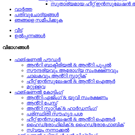
സുതാര്യമായ ഹീറ്റ് ഇൻസുലേഷൻ ആ
വാർത്ത
പതിവുചോദ്യങ്ങൾ
ഞങ്ങളെ സമീപിക്കുക
വീട്
ഉൽപ്പന്നങ്ങൾ
വിഭാഗങ്ങൾ
ഫങ്ഷണൽ പൗഡർ
ആൻറി ബാക്ടീരിയൽ & ആൻ്റി പൂപ്പൽ
സൗന്ദര്യവും ആരോഗ്യ സംരക്ഷണവും
ചാലകവും ആൻ്റി സ്റ്റാറ്റിക്
ഹീറ്റ് ഇൻസുലേഷൻ & ആൻ്റി ഐആർ
മറ്റുള്ളവ
ഫങ്ഷണൽ കോട്ടിംഗ്
ആൻ്റി-ഏജിംഗ് & യുവി സംരക്ഷണം
ആൻ്റി പേസ്റ്റ്
ആൻ്റി സ്റ്റാറ്റിക് & ഹാർഡനിംഗ്
പരിസ്ഥിതി സൗഹൃദ പശ
ഹീറ്റ് ഇൻസുലേഷൻ & ആൻ്റി ഐആർ
ഹൈഡ്രോഫിലിക് & ഹൈഡ്രോഫോബിക്
സ്വയം നന്നാക്കൽ