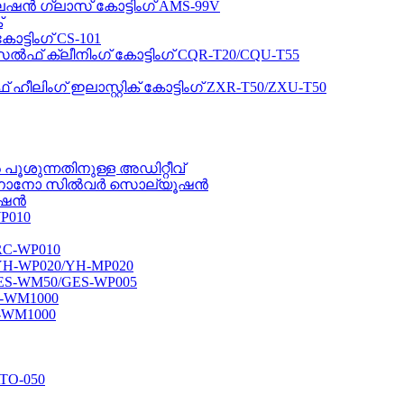
േഷൻ ഗ്ലാസ് കോട്ടിംഗ് AMS-99V
്
ടിംഗ് CS-101
 ക്ലീനിംഗ് കോട്ടിംഗ് CQR-T20/CQU-T55
ീലിംഗ് ഇലാസ്റ്റിക് കോട്ടിംഗ് ZXR-T50/ZXU-T50
പൂശുന്നതിനുള്ള അഡിറ്റീവ്
ായ നാനോ സിൽവർ സൊല്യൂഷൻ
ൂഷൻ
010
-WP010
-WP020/YH-MP020
-WM50/GES-WP005
WM1000
-WM1000
TO-050