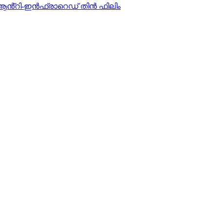
ൻ്റി-ഇൻഫ്രാറെഡ് തിൻ ഫിലിം