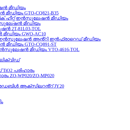
േഷൻ മീഡിയം
ൻ മീഡിയം GTO-CQ821-B35
ക് ഹീറ്റ് ഇൻസുലേഷൻ മീഡിയം
 ഇൻസുലേഷൻ മീഡിയം
ഷൻ 2T-81L03-TOL
ൻ മീഡിയം GWO-AC10
റ് ഇൻസുലേഷൻ ആൻ്റി ഇൻഫ്രാറെഡ് മീഡിയം
ൻ മീഡിയം GTO-CQ891-ST
ഇൻസുലേഷൻ മീഡിയം VTO-4616-TOL
ിക്വിഡ്
TiO2 പരിഹാരം
രം ZO-WP020/ZO-MP020
രേഡബിൾ ആക്സിലറൻ്റ് JY20
ം