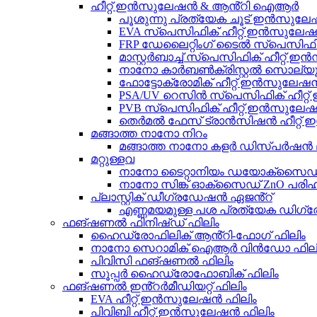
ഹീറ്റ് ഇൻസുലേഷൻ & ആൻ്റി ഐആർ
പൂശുന്നു പ്രത്യേക ചൂട് ഇൻസുല
EVA സ്പെസിഫിക് ഹീറ്റ് ഇൻസുലേഷ
FRP ഡേലൈറ്റിംഗ് ടൈൽ സ്പെസിഫി
മാസ്റ്റർബാച്ച് സ്പെസിഫിക് ഹീറ്റ്
നാനോ കാർബൺക്രിസ്റ്റൽ സൊല്യൂ
ഫോട്ടോക്രോമിക് ഹീറ്റ് ഇൻസുലേഷ
PSA/UV റെസിൻ സ്പെസിഫിക് ഹീറ്
PVB സ്പെസിഫിക് ഹീറ്റ് ഇൻസുലേഷ
തെർമൽ ഫേസ് ട്രാൻസിഷൻ ഹീറ്റ് 
മങ്ങാത്ത നാനോ നിറം
മങ്ങാത്ത നാനോ കളർ ഡിസ്പർഷൻ ല
മറ്റുള്ളവ
നാനോ ടൈറ്റാനിയം ഡയോക്സൈഡ് 
നാനോ സിങ്ക് ഓക്സൈഡ് ZnO പരിഹാ
പ്ലാസ്റ്റിക് ഡീഗ്രഡേഷൻ ഏജൻ്റ്
എണ്ണമയമുള്ള പശ പ്രത്യേക ഡിഗ്
ഫങ്ഷണൽ ഫിനിഷ്ഡ് ഫിലിം
ഹൈഡ്രോഫിലിക് ആൻ്റി-ഫോഗ് ഫിലിം
നാനോ സെറാമിക് ഐആർ വിൻഡോ ഫിലി
പിവിസി ഫങ്ഷണൽ ഫിലിം
സൂപ്പർ ഹൈഡ്രോഫോബിക് ഫിലിം
ഫങ്ഷണൽ ഇൻ്റർമീഡിയറ്റ് ഫിലിം
EVA ഹീറ്റ് ഇൻസുലേഷൻ ഫിലിം
പിവിബി ഹീറ്റ് ഇൻസുലേഷൻ ഫിലിം