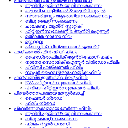
ഫങ്ഷണൽ ഡിസ്പർഷൻ ലിക്വിഡ്
ആൻ്റി-ഏജിംഗ് & യുവി സംരക്ഷണം
ആൻറി ബാക്ടീരിയൽ & ആൻ്റി പൂപ്പൽ
സൗന്ദര്യവും ആരോഗ്യ സംരക്ഷണവും
ബ്ലൂ ലൈറ്റ് സംരക്ഷണം
ചാലകവും ആൻ്റി സ്റ്റാറ്റിക്
ഹീറ്റ് ഇൻസുലേഷൻ & ആൻ്റി ഐആർ
മങ്ങാത്ത നാനോ നിറം
മറ്റുള്ളവ
പ്ലാസ്റ്റിക് ഡീഗ്രഡേഷൻ ഏജൻ്റ്
ഫങ്ഷണൽ ഫിനിഷ്ഡ് ഫിലിം
ഹൈഡ്രോഫിലിക് ആൻ്റി-ഫോഗ് ഫിലിം
നാനോ സെറാമിക് ഐആർ വിൻഡോ ഫിലിം
പിവിസി ഫങ്ഷണൽ ഫിലിം
സൂപ്പർ ഹൈഡ്രോഫോബിക് ഫിലിം
ഫങ്ഷണൽ ഇൻ്റർമീഡിയറ്റ് ഫിലിം
EVA ഹീറ്റ് ഇൻസുലേഷൻ ഫിലിം
പിവിബി ഹീറ്റ് ഇൻസുലേഷൻ ഫിലിം
പ്രവർത്തനപരമായ മാസ്റ്റർബാച്ച്
ഫൈബർ ഗ്രേഡ്
ഫിലിം ഗ്രേഡ്
പ്രവർത്തനക്ഷമമായ നേർത്ത ഫിലിം
ആൻ്റി-ഏജിംഗ് & യുവി സംരക്ഷണം
ബ്ലൂ ലൈറ്റ് സംരക്ഷണം
ഫ്ലേം റിട്ടാർഡൻസി