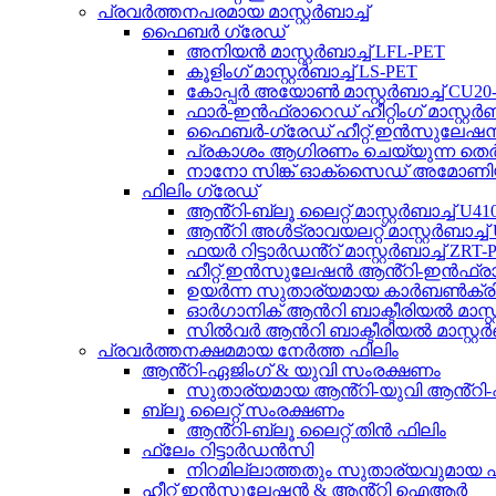
പ്രവർത്തനപരമായ മാസ്റ്റർബാച്ച്
ഫൈബർ ഗ്രേഡ്
അനിയൻ മാസ്റ്റർബാച്ച് LFL-PET
കൂളിംഗ് മാസ്റ്റർബാച്ച് LS-PET
കോപ്പർ അയോൺ മാസ്റ്റർബാച്ച് CU20
ഫാർ-ഇൻഫ്രാറെഡ് ഹീറ്റിംഗ് മാസ്റ്റർബ
ഫൈബർ-ഗ്രേഡ് ഹീറ്റ് ഇൻസുലേഷൻ റിഫ
പ്രകാശം ആഗിരണം ചെയ്യുന്ന തെർമോജ
നാനോ സിങ്ക് ഓക്സൈഡ് അമോണിയ നീ
ഫിലിം ഗ്രേഡ്
ആൻ്റി-ബ്ലൂ ലൈറ്റ് മാസ്റ്റർബാച്ച് U4
ആൻ്റി അൾട്രാവയലറ്റ് മാസ്റ്റർബാച്ച്
ഫയർ റിട്ടാർഡൻ്റ് മാസ്റ്റർബാച്ച് ZRT
ഹീറ്റ് ഇൻസുലേഷൻ ആൻ്റി-ഇൻഫ്രാറെഡ
ഉയർന്ന സുതാര്യമായ കാർബൺക്രിസ്റ്റൽ
ഓർഗാനിക് ആൻറി ബാക്ടീരിയൽ മാസ്റ്റ
സിൽവർ ആൻറി ബാക്ടീരിയൽ മാസ്റ്റർബ
പ്രവർത്തനക്ഷമമായ നേർത്ത ഫിലിം
ആൻ്റി-ഏജിംഗ് & യുവി സംരക്ഷണം
സുതാര്യമായ ആൻ്റി-യുവി ആൻ്റി-ഏ
ബ്ലൂ ലൈറ്റ് സംരക്ഷണം
ആൻ്റി-ബ്ലൂ ലൈറ്റ് തിൻ ഫിലിം
ഫ്ലേം റിട്ടാർഡൻസി
നിറമില്ലാത്തതും സുതാര്യവുമായ ഫ്ല
ഹീറ്റ് ഇൻസുലേഷൻ & ആൻ്റി ഐആർ