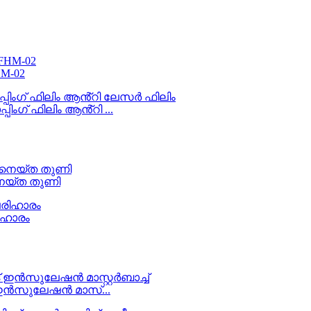
M-02
ംഗ് ഫിലിം ആൻ്റി ...
യ്ത തുണി
ിഹാരം
ട് ഇൻസുലേഷൻ മാസ്...