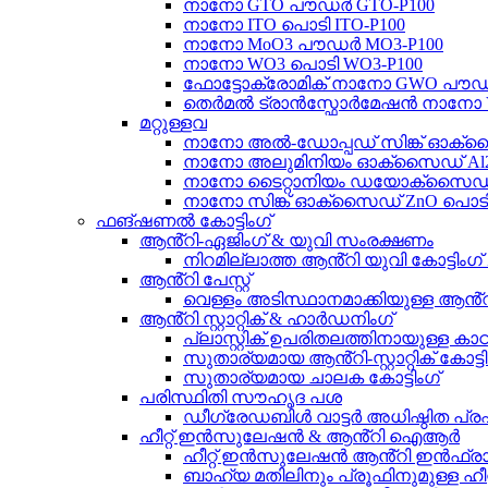
നാനോ GTO പൗഡർ GTO-P100
നാനോ ITO പൊടി ITO-P100
നാനോ MoO3 പൗഡർ MO3-P100
നാനോ WO3 പൊടി WO3-P100
ഫോട്ടോക്രോമിക് നാനോ GWO പൗഡ
തെർമൽ ട്രാൻസ്ഫോർമേഷൻ നാനോ V
മറ്റുള്ളവ
നാനോ അൽ-ഡോപ്പഡ് സിങ്ക് ഓക്
നാനോ അലുമിനിയം ഓക്സൈഡ് Al2O
നാനോ ടൈറ്റാനിയം ഡയോക്സൈഡ് TiO
നാനോ സിങ്ക് ഓക്സൈഡ് ZnO പൊടി
ഫങ്ഷണൽ കോട്ടിംഗ്
ആൻ്റി-ഏജിംഗ് & യുവി സംരക്ഷണം
നിറമില്ലാത്ത ആൻ്റി യുവി കോട്ടിംഗ്
ആൻ്റി പേസ്റ്റ്
വെള്ളം അടിസ്ഥാനമാക്കിയുള്ള ആൻ്റി-പേ
ആൻ്റി സ്റ്റാറ്റിക് & ഹാർഡനിംഗ്
പ്ലാസ്റ്റിക് ഉപരിതലത്തിനായുള്ള കാഠി
സുതാര്യമായ ആൻ്റി-സ്റ്റാറ്റിക് കോട്ടി
സുതാര്യമായ ചാലക കോട്ടിംഗ്
പരിസ്ഥിതി സൗഹൃദ പശ
ഡീഗ്രേഡബിൾ വാട്ടർ അധിഷ്ഠിത പ്ര
ഹീറ്റ് ഇൻസുലേഷൻ & ആൻ്റി ഐആർ
ഹീറ്റ് ഇൻസുലേഷൻ ആൻ്റി ഇൻഫ്രാറെ
ബാഹ്യ മതിലിനും പ്രൂഫിനുമുള്ള ഹീ