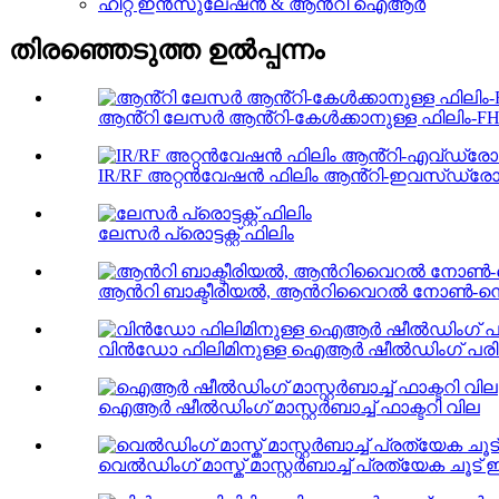
ഹീറ്റ് ഇൻസുലേഷൻ & ആൻ്റി ഐആർ
തിരഞ്ഞെടുത്ത ഉൽപ്പന്നം
ആൻ്റി ലേസർ ആൻ്റി-കേൾക്കാനുള്ള ഫിലിം-FH
IR/RF അറ്റൻവേഷൻ ഫിലിം ആൻ്റി-ഇവസ്‌ഡ്രോപ്പി
ലേസർ പ്രൊട്ടക്റ്റ് ഫിലിം
ആൻറി ബാക്ടീരിയൽ, ആൻറിവൈറൽ നോൺ-നെ
വിൻഡോ ഫിലിമിനുള്ള ഐആർ ഷീൽഡിംഗ് പര
ഐആർ ഷീൽഡിംഗ് മാസ്റ്റർബാച്ച് ഫാക്ടറി വില
വെൽഡിംഗ് മാസ്ക് മാസ്റ്റർബാച്ച് പ്രത്യേക ചൂ