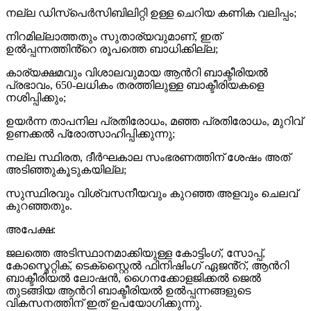
നല്ല ഡിസ്പെർസിബിലിറ്റി ഉള്ള ചെറിയ കണിക വലിപ്പം;
നിറമില്ലാത്തതും സുതാര്യവുമാണ്, ഇത്
ഉൽപ്പന്നത്തിൻ്റെ രൂപത്തെ ബാധിക്കില്ല;
കാര്യക്ഷമവും വിശാലവുമായ ആൻറി ബാക്ടീരിയൽ
പ്രഭാവം, 650-ലധികം തരത്തിലുള്ള ബാക്ടീരിയകളെ
നശിപ്പിക്കും;
ഉയർന്ന താപനില പ്രതിരോധം, മഞ്ഞ പ്രതിരോധം, മുറിവ്
ഉണക്കൽ പ്രോത്സാഹിപ്പിക്കുന്നു;
നല്ല സ്ഥിരത, ദീർഘകാല സംഭരണത്തിന് ശേഷം അത്
അടിഞ്ഞുകൂടുകയില്ല;
സുസ്ഥിരവും വിശ്വസനീയവും കുറഞ്ഞ അളവും ചെലവ്
കുറഞ്ഞതും.
അപേക്ഷ:
ജലത്തെ അടിസ്ഥാനമാക്കിയുള്ള കോട്ടിംഗ്, സോപ്പ്,
കോസ്മെറ്റിക്, ടെക്സ്റ്റൈൽ ഫിനിഷിംഗ് ഏജൻ്റ്, ആൻറി
ബാക്ടീരിയൽ ലോഷൻ, ഗൈനക്കോളജിക്കൽ ജെൽ
തുടങ്ങിയ ആൻറി ബാക്ടീരിയൽ ഉൽപ്പന്നങ്ങളുടെ
വികസനത്തിന് ഇത് ഉപയോഗിക്കുന്നു.