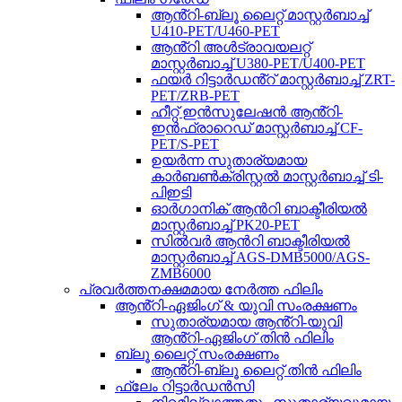
ആൻ്റി-ബ്ലൂ ലൈറ്റ് മാസ്റ്റർബാച്ച്
U410-PET/U460-PET
ആൻ്റി അൾട്രാവയലറ്റ്
മാസ്റ്റർബാച്ച് U380-PET/U400-PET
ഫയർ റിട്ടാർഡൻ്റ് മാസ്റ്റർബാച്ച് ZRT-
PET/ZRB-PET
ഹീറ്റ് ഇൻസുലേഷൻ ആൻ്റി-
ഇൻഫ്രാറെഡ് മാസ്റ്റർബാച്ച് CF-
PET/S-PET
ഉയർന്ന സുതാര്യമായ
കാർബൺക്രിസ്റ്റൽ മാസ്റ്റർബാച്ച് ടി-
പിഇടി
ഓർഗാനിക് ആൻറി ബാക്ടീരിയൽ
മാസ്റ്റർബാച്ച് PK20-PET
സിൽവർ ആൻറി ബാക്ടീരിയൽ
മാസ്റ്റർബാച്ച് AGS-DMB5000/AGS-
ZMB6000
പ്രവർത്തനക്ഷമമായ നേർത്ത ഫിലിം
ആൻ്റി-ഏജിംഗ് & യുവി സംരക്ഷണം
സുതാര്യമായ ആൻ്റി-യുവി
ആൻ്റി-ഏജിംഗ് തിൻ ഫിലിം
ബ്ലൂ ലൈറ്റ് സംരക്ഷണം
ആൻ്റി-ബ്ലൂ ലൈറ്റ് തിൻ ഫിലിം
ഫ്ലേം റിട്ടാർഡൻസി