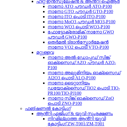
ഹീറ്റ് ഇൻസുലേഷൻ & ആൻ്റി ഐആർ
നാനോ ATO പൗഡർ ATO-P100
നാനോ GTO പൗഡർ GTO-P100
നാനോ ITO പൊടി ITO-P100
നാനോ MoO3 പൗഡർ MO3-P100
നാനോ WO3 പൊടി WO3-P100
ഫോട്ടോക്രോമിക് നാനോ GWO
പൗഡർ GWO-P100
തെർമൽ ട്രാൻസ്ഫോർമേഷൻ
നാനോ VO2 പൊടി VTO-P100
മറ്റുള്ളവ
നാനോ അൽ-ഡോപ്പഡ് സിങ്ക്
ഓക്സൈഡ് AZO പൗഡർ AZO-
P100
നാനോ അലുമിനിയം ഓക്സൈഡ്
Al2O3 പൊടി ALO-P100
നാനോ ടൈറ്റാനിയം
ഡയോക്സൈഡ് TiO2 പൊടി TIO-
PR100/TIO-PJ100
നാനോ സിങ്ക് ഓക്സൈഡ് ZnO
പൊടി ZNO-P100
ഫങ്ഷണൽ കോട്ടിംഗ്
ആൻ്റി-ഏജിംഗ് & യുവി സംരക്ഷണം
നിറമില്ലാത്ത ആൻ്റി യുവി
കോട്ടിംഗ് ZW-T001/ZM-T001