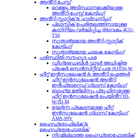
ആൻ്റി പേസ്റ്റ്
വെള്ളം അടിസ്ഥാനമാക്കിയുള്ള
ആൻ്റി-പേസ്റ്റ് കോട്ടിംഗ്
ആൻ്റി സ്റ്റാറ്റിക് & ഹാർഡനിംഗ്
പ്ലാസ്റ്റിക് ഉപരിതലത്തിനായുള്ള
കാഠിന്യം-വർദ്ധിപ്പിച്ച ദ്രാവകം 4GU-
T50
സുതാര്യമായ ആൻ്റി-സ്റ്റാറ്റിക്
കോട്ടിംഗ്
സുതാര്യമായ ചാലക കോട്ടിംഗ്
പരിസ്ഥിതി സൗഹൃദ പശ
ഡീഗ്രേഡബിൾ വാട്ടർ അധിഷ്ഠിത
പ്രഷർ സെൻസിറ്റീവ് പശ JS1050-W
ഹീറ്റ് ഇൻസുലേഷൻ & ആൻ്റി ഐആർ
ഹീറ്റ് ഇൻസുലേഷൻ ആൻ്റി
ഇൻഫ്രാറെഡ് ഗ്ലാസ് കോട്ടിംഗ്
ബാഹ്യ മതിലിനും പ്രൂഫിനുമുള്ള
ഹീറ്റ് ഇൻസുലേഷൻ പെയിൻ്റ് JD-
W/JD-M
ഉയർന്ന പ്രകടനമുള്ള ഹീറ്റ്
ഇൻസുലേഷൻ ഗ്ലാസ് കോട്ടിംഗ്
AMS-99V
ഹൈഡ്രോഫിലിക് &
ഹൈഡ്രോഫോബിക്
നിറമില്ലാത്ത ഹൈഡ്രോഫോബിക്