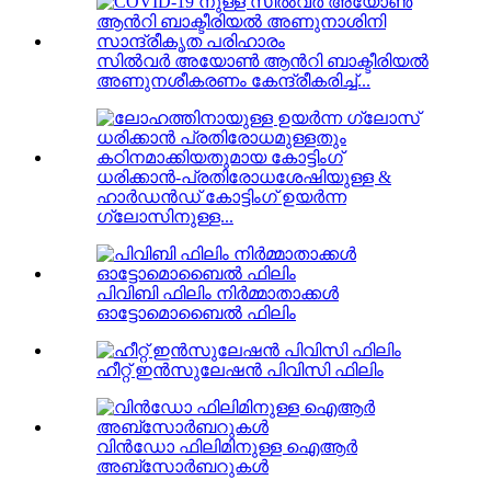
സിൽവർ അയോൺ ആൻറി ബാക്ടീരിയൽ
അണുനശീകരണം കേന്ദ്രീകരിച്ച്...
ധരിക്കാൻ-പ്രതിരോധശേഷിയുള്ള &
ഹാർഡൻഡ് കോട്ടിംഗ് ഉയർന്ന
ഗ്ലോസിനുള്ള...
പിവിബി ഫിലിം നിർമ്മാതാക്കൾ
ഓട്ടോമൊബൈൽ ഫിലിം
ഹീറ്റ് ഇൻസുലേഷൻ പിവിസി ഫിലിം
വിൻഡോ ഫിലിമിനുള്ള ഐആർ
അബ്സോർബറുകൾ