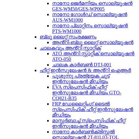
നാനോ ജെർമനിയം സൊല്യൂഷൻ
GES-WM50/GES-WP005
നാനോ ഗോൾഡ് സൊല്യൂഷൻ
AUS-WM1000
നാനോ പ്ലാറ്റിനം സൊല്യൂഷൻ
PTS-WM1000
ബ്ലൂ ലൈറ്റ് സംരക്ഷണം
ആൻ്റി-ബ്ലൂ ലൈറ്റ് സൊല്യൂഷൻ
ചാലകവും ആൻ്റി സ്റ്റാറ്റിക്
ATO ആൻ്റി സ്റ്റാറ്റിക് സൊല്യൂഷൻ
ATO-050
ചാലക കാർബൺ DTJ-001
ഹീറ്റ് ഇൻസുലേഷൻ & ആൻ്റി ഐആർ
പൂശുന്നു പ്രത്യേക ചൂട്
ഇൻസുലേഷൻ മീഡിയം
EVA സ്പെസിഫിക് ഹീറ്റ്
ഇൻസുലേഷൻ മീഡിയം GTO-
CQ821-B35
FRP ഡേലൈറ്റിംഗ് ടൈൽ
സ്പെസിഫിക് ഹീറ്റ് ഇൻസുലേഷൻ
മീഡിയം
മാസ്റ്റർബാച്ച് സ്പെസിഫിക് ഹീറ്റ്
ഇൻസുലേഷൻ മീഡിയം
നാനോ കാർബൺക്രിസ്റ്റൽ
സൊല്യൂഷൻ 2T-81L03-TOL