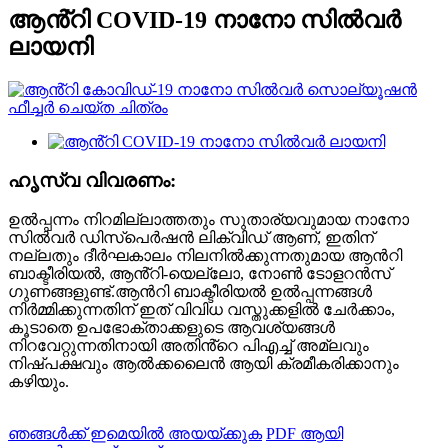
ആൻ്റി COVID-19 നാനോ സിൽവർ
ലായനി
ഹൃസ്വ വിവരണം:
ഉൽപ്പന്നം നിറമില്ലാത്തതും സുതാര്യവുമായ നാനോ
സിൽവർ ഡിസ്‌പെർഷൻ ലിക്വിഡ് ആണ്, ഇതിന്
നല്ലതും ദീർഘകാലം നിലനിൽക്കുന്നതുമായ ആൻറി
ബാക്ടീരിയൽ, ആൻ്റി-യെല്ലോ, നോൺ ടോളറൻസ്
ഗുണങ്ങളുണ്ട്.ആൻറി ബാക്ടീരിയൽ ഉൽപ്പന്നങ്ങൾ
നിർമ്മിക്കുന്നതിന് ഇത് വിവിധ വസ്തുക്കളിൽ ചേർക്കാം,
കൂടാതെ ഉപഭോക്താക്കളുടെ ആവശ്യങ്ങൾ
നിറവേറ്റുന്നതിനായി അതിൻ്റെ പിഎച്ച് അമ്ലവും
നിഷ്പക്ഷവും ആൽക്കലൈൻ ആയി ക്രമീകരിക്കാനും
കഴിയും.
ഞങ്ങൾക്ക് ഇമെയിൽ അയയ്ക്കുക
PDF ആയി