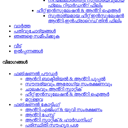
നിറമില്ലാത്തതും സുതാര്യവുമായ
ഫ്ലേം റിട്ടാർഡൻ്റ് ഫിലിം
ഹീറ്റ് ഇൻസുലേഷൻ & ആൻ്റി ഐആർ
സുതാര്യമായ ഹീറ്റ് ഇൻസുലേഷൻ
ആൻ്റി-ഇൻഫ്രാറെഡ് തിൻ ഫിലിം
വാർത്ത
പതിവുചോദ്യങ്ങൾ
ഞങ്ങളെ സമീപിക്കുക
വീട്
ഉൽപ്പന്നങ്ങൾ
വിഭാഗങ്ങൾ
ഫങ്ഷണൽ പൗഡർ
ആൻറി ബാക്ടീരിയൽ & ആൻ്റി പൂപ്പൽ
സൗന്ദര്യവും ആരോഗ്യ സംരക്ഷണവും
ചാലകവും ആൻ്റി സ്റ്റാറ്റിക്
ഹീറ്റ് ഇൻസുലേഷൻ & ആൻ്റി ഐആർ
മറ്റുള്ളവ
ഫങ്ഷണൽ കോട്ടിംഗ്
ആൻ്റി-ഏജിംഗ് & യുവി സംരക്ഷണം
ആൻ്റി പേസ്റ്റ്
ആൻ്റി സ്റ്റാറ്റിക് & ഹാർഡനിംഗ്
പരിസ്ഥിതി സൗഹൃദ പശ