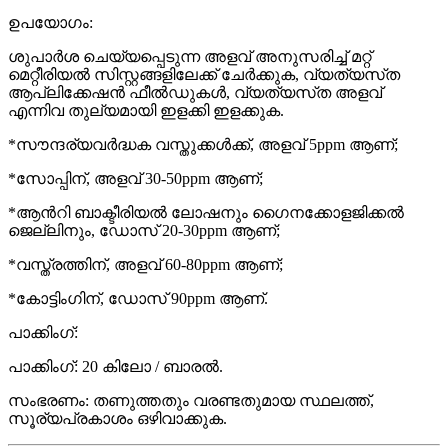
ഉപയോഗം:
ശുപാർശ ചെയ്യപ്പെടുന്ന അളവ് അനുസരിച്ച് മറ്റ്
മെറ്റീരിയൽ സിസ്റ്റങ്ങളിലേക്ക് ചേർക്കുക, വ്യത്യസ്‌ത
ആപ്ലിക്കേഷൻ ഫീൽഡുകൾ, വ്യത്യസ്‌ത അളവ്
എന്നിവ തുല്യമായി ഇളക്കി ഇളക്കുക.
*സൗന്ദര്യവർദ്ധക വസ്തുക്കൾക്ക്, അളവ് 5ppm ആണ്;
*സോപ്പിന്, അളവ് 30-50ppm ആണ്;
*ആൻറി ബാക്ടീരിയൽ ലോഷനും ഗൈനക്കോളജിക്കൽ
ജെല്ലിനും, ഡോസ് 20-30ppm ആണ്;
*വസ്ത്രത്തിന്, അളവ് 60-80ppm ആണ്;
*കോട്ടിംഗിന്, ഡോസ് 90ppm ആണ്.
പാക്കിംഗ്:
പാക്കിംഗ്: 20 കിലോ / ബാരൽ.
സംഭരണം: തണുത്തതും വരണ്ടതുമായ സ്ഥലത്ത്,
സൂര്യപ്രകാശം ഒഴിവാക്കുക.