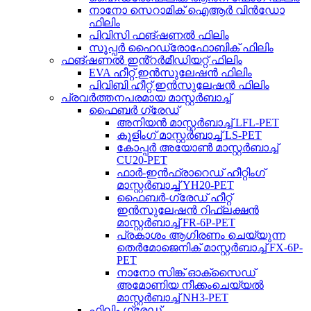
നാനോ സെറാമിക് ഐആർ വിൻഡോ
ഫിലിം
പിവിസി ഫങ്ഷണൽ ഫിലിം
സൂപ്പർ ഹൈഡ്രോഫോബിക് ഫിലിം
ഫങ്ഷണൽ ഇൻ്റർമീഡിയറ്റ് ഫിലിം
EVA ഹീറ്റ് ഇൻസുലേഷൻ ഫിലിം
പിവിബി ഹീറ്റ് ഇൻസുലേഷൻ ഫിലിം
പ്രവർത്തനപരമായ മാസ്റ്റർബാച്ച്
ഫൈബർ ഗ്രേഡ്
അനിയൻ മാസ്റ്റർബാച്ച് LFL-PET
കൂളിംഗ് മാസ്റ്റർബാച്ച് LS-PET
കോപ്പർ അയോൺ മാസ്റ്റർബാച്ച്
CU20-PET
ഫാർ-ഇൻഫ്രാറെഡ് ഹീറ്റിംഗ്
മാസ്റ്റർബാച്ച് YH20-PET
ഫൈബർ-ഗ്രേഡ് ഹീറ്റ്
ഇൻസുലേഷൻ റിഫ്ലക്ഷൻ
മാസ്റ്റർബാച്ച് FR-6P-PET
പ്രകാശം ആഗിരണം ചെയ്യുന്ന
തെർമോജെനിക് മാസ്റ്റർബാച്ച് FX-6P-
PET
നാനോ സിങ്ക് ഓക്സൈഡ്
അമോണിയ നീക്കംചെയ്യൽ
മാസ്റ്റർബാച്ച് NH3-PET
ഫിലിം ഗ്രേഡ്