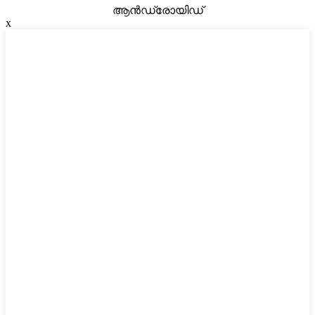
ആൻഡ്രോയിഡ്
x