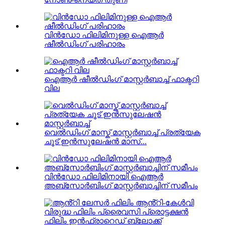
വിൻഡോ ഫിലിമിനുള്ള ഐആർ
ഷീൽഡിംഗ് പരിഹാരം
ഐആർ ഷീൽഡിംഗ് മാസ്റ്റർബാച്ച് ഫാക്ടറി
വില
വെൽഡിംഗ് മാസ്ക് മാസ്റ്റർബാച്ച് പ്രത്യേക
ചൂട് ഇൻസുലേഷൻ മാസ്...
വിൻഡോ ഫിലിമിനായി ഐആർ
അബ്സോർബിംഗ് മാസ്റ്റർബാച്ചിന് സമീപം