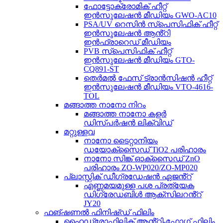
ഫോട്ടോക്രോമിക് ഹീറ്റ്
ഇൻസുലേഷൻ മീഡിയം GWO-AC10
PSA/UV റെസിൻ സ്പെസിഫിക് ഹീറ്റ്
ഇൻസുലേഷൻ ആൻ്റി
ഇൻഫ്രാറെഡ് മീഡിയം
PVB സ്പെസിഫിക് ഹീറ്റ്
ഇൻസുലേഷൻ മീഡിയം GTO-
CQ891-ST
തെർമൽ ഫേസ് ട്രാൻസിഷൻ ഹീറ്റ്
ഇൻസുലേഷൻ മീഡിയം VTO-4616-
TOL
മങ്ങാത്ത നാനോ നിറം
മങ്ങാത്ത നാനോ കളർ
ഡിസ്പർഷൻ ലിക്വിഡ്
മറ്റുള്ളവ
നാനോ ടൈറ്റാനിയം
ഡയോക്സൈഡ് TiO2 പരിഹാരം
നാനോ സിങ്ക് ഓക്സൈഡ് ZnO
പരിഹാരം ZO-WP020/ZO-MP020
പ്ലാസ്റ്റിക് ഡീഗ്രഡേഷൻ ഏജൻ്റ്
എണ്ണമയമുള്ള പശ പ്രത്യേക
ഡിഗ്രേഡബിൾ ആക്സിലറൻ്റ്
JY20
ഫങ്ഷണൽ ഫിനിഷ്ഡ് ഫിലിം
ഹൈഡ്രോഫിലിക് ആൻ്റി-ഫോഗ് ഫിലിം