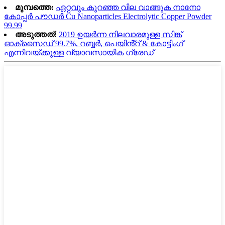
മുമ്പത്തെ:
ഏറ്റവും കുറഞ്ഞ വില വാങ്ങുക നാനോ
കോപ്പർ പൗഡർ Cu Nanoparticles Electrolytic Copper Powder
99.99
അടുത്തത്:
2019 ഉയർന്ന നിലവാരമുള്ള സിങ്ക്
ഓക്സൈഡ് 99.7%, റബ്ബർ, പെയിൻ്റ് & കോട്ടിംഗ്
എന്നിവയ്ക്കുള്ള വ്യാവസായിക ഗ്രേഡ്