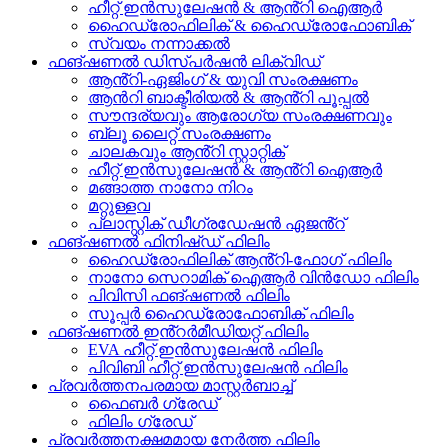
ഹീറ്റ് ഇൻസുലേഷൻ & ആൻ്റി ഐആർ
ഹൈഡ്രോഫിലിക് & ഹൈഡ്രോഫോബിക്
സ്വയം നന്നാക്കൽ
ഫങ്ഷണൽ ഡിസ്പർഷൻ ലിക്വിഡ്
ആൻ്റി-ഏജിംഗ് & യുവി സംരക്ഷണം
ആൻറി ബാക്ടീരിയൽ & ആൻ്റി പൂപ്പൽ
സൗന്ദര്യവും ആരോഗ്യ സംരക്ഷണവും
ബ്ലൂ ലൈറ്റ് സംരക്ഷണം
ചാലകവും ആൻ്റി സ്റ്റാറ്റിക്
ഹീറ്റ് ഇൻസുലേഷൻ & ആൻ്റി ഐആർ
മങ്ങാത്ത നാനോ നിറം
മറ്റുള്ളവ
പ്ലാസ്റ്റിക് ഡീഗ്രഡേഷൻ ഏജൻ്റ്
ഫങ്ഷണൽ ഫിനിഷ്ഡ് ഫിലിം
ഹൈഡ്രോഫിലിക് ആൻ്റി-ഫോഗ് ഫിലിം
നാനോ സെറാമിക് ഐആർ വിൻഡോ ഫിലിം
പിവിസി ഫങ്ഷണൽ ഫിലിം
സൂപ്പർ ഹൈഡ്രോഫോബിക് ഫിലിം
ഫങ്ഷണൽ ഇൻ്റർമീഡിയറ്റ് ഫിലിം
EVA ഹീറ്റ് ഇൻസുലേഷൻ ഫിലിം
പിവിബി ഹീറ്റ് ഇൻസുലേഷൻ ഫിലിം
പ്രവർത്തനപരമായ മാസ്റ്റർബാച്ച്
ഫൈബർ ഗ്രേഡ്
ഫിലിം ഗ്രേഡ്
പ്രവർത്തനക്ഷമമായ നേർത്ത ഫിലിം