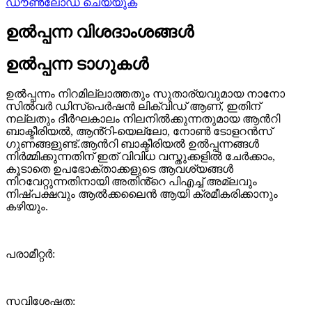
ഡൗൺലോഡ് ചെയ്യുക
ഉൽപ്പന്ന വിശദാംശങ്ങൾ
ഉൽപ്പന്ന ടാഗുകൾ
ഉൽപ്പന്നം നിറമില്ലാത്തതും സുതാര്യവുമായ നാനോ
സിൽവർ ഡിസ്‌പെർഷൻ ലിക്വിഡ് ആണ്, ഇതിന്
നല്ലതും ദീർഘകാലം നിലനിൽക്കുന്നതുമായ ആൻറി
ബാക്ടീരിയൽ, ആൻ്റി-യെല്ലോ, നോൺ ടോളറൻസ്
ഗുണങ്ങളുണ്ട്.ആൻറി ബാക്ടീരിയൽ ഉൽപ്പന്നങ്ങൾ
നിർമ്മിക്കുന്നതിന് ഇത് വിവിധ വസ്തുക്കളിൽ ചേർക്കാം,
കൂടാതെ ഉപഭോക്താക്കളുടെ ആവശ്യങ്ങൾ
നിറവേറ്റുന്നതിനായി അതിൻ്റെ പിഎച്ച് അമ്ലവും
നിഷ്പക്ഷവും ആൽക്കലൈൻ ആയി ക്രമീകരിക്കാനും
കഴിയും.
പരാമീറ്റർ:
സവിശേഷത: