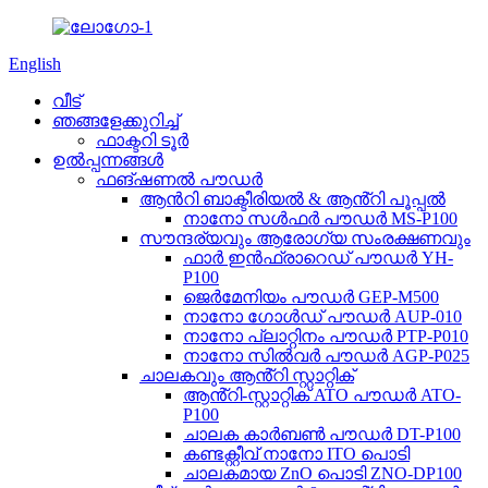
English
വീട്
ഞങ്ങളേക്കുറിച്ച്
ഫാക്ടറി ടൂർ
ഉൽപ്പന്നങ്ങൾ
ഫങ്ഷണൽ പൗഡർ
ആൻറി ബാക്ടീരിയൽ & ആൻ്റി പൂപ്പൽ
നാനോ സൾഫർ പൗഡർ MS-P100
സൗന്ദര്യവും ആരോഗ്യ സംരക്ഷണവും
ഫാർ ഇൻഫ്രാറെഡ് പൗഡർ YH-
P100
ജെർമേനിയം പൗഡർ GEP-M500
നാനോ ഗോൾഡ് പൗഡർ AUP-010
നാനോ പ്ലാറ്റിനം പൗഡർ PTP-P010
നാനോ സിൽവർ പൗഡർ AGP-P025
ചാലകവും ആൻ്റി സ്റ്റാറ്റിക്
ആൻ്റി-സ്റ്റാറ്റിക് ATO പൗഡർ ATO-
P100
ചാലക കാർബൺ പൗഡർ DT-P100
കണ്ടക്റ്റീവ് നാനോ ITO പൊടി
ചാലകമായ ZnO പൊടി ZNO-DP100