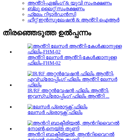
ആൻ്റി-ഏജിംഗ് & യുവി സംരക്ഷണം
ബ്ലൂ ലൈറ്റ് സംരക്ഷണം
ഫ്ലേം റിട്ടാർഡൻസി
ഹീറ്റ് ഇൻസുലേഷൻ & ആൻ്റി ഐആർ
തിരഞ്ഞെടുത്ത ഉൽപ്പന്നം
ആൻ്റി ലേസർ ആൻ്റി-കേൾക്കാനുള്ള
ഫിലിം-FHM-02
IR/RF അറ്റൻവേഷൻ ഫിലിം ആൻ്റി-
ഇവസ്‌ഡ്രോപ്പിംഗ് ഫിലിം ആൻ്റി ...
ലേസർ പ്രൊട്ടക്റ്റ് ഫിലിം
ആൻറി ബാക്ടീരിയൽ, ആൻറിവൈറൽ
നോൺ-നെയ്ത തുണി