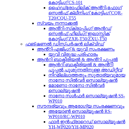
കോട്ടിംഗ് CS-101
ഹൈഡ്രോഫിലിക് ആൻ്റി-ഫോഗ്
സെൽഫ് ക്ലീനിംഗ് കോട്ടിംഗ് CQR-
T20/CQU-T55
സ്വയം നന്നാക്കൽ
ആൻ്റി-സ്‌ക്രാപ്പിംഗ് ആൻഡ്
സെൽഫ് ഹീലിംഗ് ഇലാസ്റ്റിക്
കോട്ടിംഗ് ZXR-T50/ZXU-T50
ഫങ്ഷണൽ ഡിസ്പർഷൻ ലിക്വിഡ്
ആൻ്റി-ഏജിംഗ് & യുവി സംരക്ഷണം
യുവി വിരുദ്ധ പരിഹാരം
ആൻറി ബാക്ടീരിയൽ & ആൻ്റി പൂപ്പൽ
ആൻറി ബാക്ടീരിയൽ & ആൻ്റി
പൂപ്പൽ പൂശുന്നതിനുള്ള അഡിറ്റീവ്
നിറമില്ലാത്തതും സുതാര്യവുമായ
നാനോ സിൽവർ സൊല്യൂഷൻ
മോണോ നാനോ സിൽവർ
സൊല്യൂഷൻ
നാനോ സൾഫർ സൊല്യൂഷൻ SS-
WP010
സൗന്ദര്യവും ആരോഗ്യ സംരക്ഷണവും
അയോൺ സൊല്യൂഷൻ RS-
WP010/RC-WP010
ഫാർ ഇൻഫ്രാറെഡ് സൊല്യൂഷൻ
YH-WP020/YH-MP020