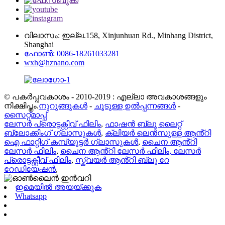
വിലാസം: ഇല്ല.158, Xinjunhuan Rd., Minhang District,
Shanghai
ഫോൺ: 0086-18261033281
wxh@hznano.com
© പകർപ്പവകാശം - 2010-2019 : എല്ലാ അവകാശങ്ങളും
നിക്ഷിപ്തം.
നുറുങ്ങുകൾ
-
ചൂടുള്ള ഉൽപ്പന്നങ്ങൾ
-
സൈറ്റ്മാപ്പ്
ലേസർ പ്രൊട്ടക്റ്റീവ് ഫിലിം
,
ഫാഷൻ ബ്ലൂ ലൈറ്റ്
ബ്ലോക്കിംഗ് ഗ്ലാസുകൾ
,
ക്ലിയർ ലെൻസുള്ള ആൻ്റി
ഐ ഫാറ്റിഗ് കമ്പ്യൂട്ടർ ഗ്ലാസുകൾ
,
ചൈന ആൻ്റി
ലേസർ ഫിലിം
,
ചൈന ആൻ്റി ലേസർ ഫിലിം, ലേസർ
പ്രൊട്ടക്റ്റീവ് ഫിലിം
,
സ്ക്വയർ ആൻ്റി ബ്ലൂ റേ
റേഡിയേഷൻ
,
ഇമെയിൽ അയയ്ക്കുക
Whatsapp