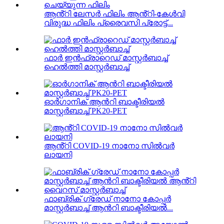
ആൻ്റി ലേസർ ഫിലിം ആൻ്റി-കേൾവി
വിരുദ്ധ ഫിലിം പ്രൈവസി പ്രോട്ട്...
ഫാർ ഇൻഫ്രാറെഡ് മാസ്റ്റർബാച്ച്
ഹെൽത്തി മാസ്റ്റർബാച്ച്
ഓർഗാനിക് ആൻറി ബാക്ടീരിയൽ
മാസ്റ്റർബാച്ച് PK20-PET
ആൻ്റി COVID-19 നാനോ സിൽവർ
ലായനി
ഫാബ്രിക് ഗ്രേഡ് നാനോ കോപ്പർ
മാസ്റ്റർബാച്ച് ആൻറി ബാക്ടീരിയൽ...