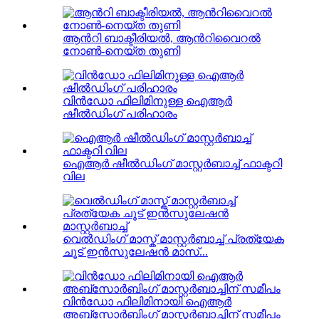
ആൻറി ബാക്ടീരിയൽ, ആൻറിവൈറൽ
നോൺ-നെയ്ത തുണി
വിൻഡോ ഫിലിമിനുള്ള ഐആർ
ഷീൽഡിംഗ് പരിഹാരം
ഐആർ ഷീൽഡിംഗ് മാസ്റ്റർബാച്ച് ഫാക്ടറി
വില
വെൽഡിംഗ് മാസ്ക് മാസ്റ്റർബാച്ച് പ്രത്യേക
ചൂട് ഇൻസുലേഷൻ മാസ്...
വിൻഡോ ഫിലിമിനായി ഐആർ
അബ്സോർബിംഗ് മാസ്റ്റർബാച്ചിന് സമീപം