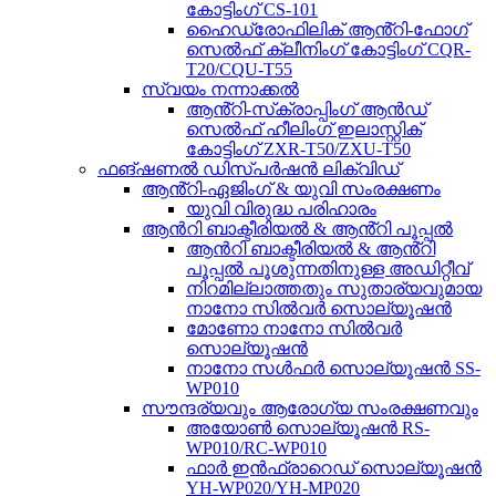
കോട്ടിംഗ് CS-101
ഹൈഡ്രോഫിലിക് ആൻ്റി-ഫോഗ്
സെൽഫ് ക്ലീനിംഗ് കോട്ടിംഗ് CQR-
T20/CQU-T55
സ്വയം നന്നാക്കൽ
ആൻ്റി-സ്‌ക്രാപ്പിംഗ് ആൻഡ്
സെൽഫ് ഹീലിംഗ് ഇലാസ്റ്റിക്
കോട്ടിംഗ് ZXR-T50/ZXU-T50
ഫങ്ഷണൽ ഡിസ്പർഷൻ ലിക്വിഡ്
ആൻ്റി-ഏജിംഗ് & യുവി സംരക്ഷണം
യുവി വിരുദ്ധ പരിഹാരം
ആൻറി ബാക്ടീരിയൽ & ആൻ്റി പൂപ്പൽ
ആൻറി ബാക്ടീരിയൽ & ആൻ്റി
പൂപ്പൽ പൂശുന്നതിനുള്ള അഡിറ്റീവ്
നിറമില്ലാത്തതും സുതാര്യവുമായ
നാനോ സിൽവർ സൊല്യൂഷൻ
മോണോ നാനോ സിൽവർ
സൊല്യൂഷൻ
നാനോ സൾഫർ സൊല്യൂഷൻ SS-
WP010
സൗന്ദര്യവും ആരോഗ്യ സംരക്ഷണവും
അയോൺ സൊല്യൂഷൻ RS-
WP010/RC-WP010
ഫാർ ഇൻഫ്രാറെഡ് സൊല്യൂഷൻ
YH-WP020/YH-MP020