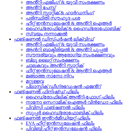
ആൻ്റി-ഏജിംഗ് & യുവി സംരക്ഷണം
ആൻ്റി പേസ്റ്റ്
ആൻ്റി സ്റ്റാറ്റിക് & ഹാർഡനിംഗ്
പരിസ്ഥിതി സൗഹൃദ പശ
ഹീറ്റ് ഇൻസുലേഷൻ & ആൻ്റി ഐആർ
ഹൈഡ്രോഫിലിക് & ഹൈഡ്രോഫോബിക്
സ്വയം നന്നാക്കൽ
ഫങ്ഷണൽ ഡിസ്പർഷൻ ലിക്വിഡ്
ആൻ്റി-ഏജിംഗ് & യുവി സംരക്ഷണം
ആൻറി ബാക്ടീരിയൽ & ആൻ്റി പൂപ്പൽ
സൗന്ദര്യവും ആരോഗ്യ സംരക്ഷണവും
ബ്ലൂ ലൈറ്റ് സംരക്ഷണം
ചാലകവും ആൻ്റി സ്റ്റാറ്റിക്
ഹീറ്റ് ഇൻസുലേഷൻ & ആൻ്റി ഐആർ
മങ്ങാത്ത നാനോ നിറം
മറ്റുള്ളവ
പ്ലാസ്റ്റിക് ഡീഗ്രഡേഷൻ ഏജൻ്റ്
ഫങ്ഷണൽ ഫിനിഷ്ഡ് ഫിലിം
ഹൈഡ്രോഫിലിക് ആൻ്റി-ഫോഗ് ഫിലിം
നാനോ സെറാമിക് ഐആർ വിൻഡോ ഫിലിം
പിവിസി ഫങ്ഷണൽ ഫിലിം
സൂപ്പർ ഹൈഡ്രോഫോബിക് ഫിലിം
ഫങ്ഷണൽ ഇൻ്റർമീഡിയറ്റ് ഫിലിം
EVA ഹീറ്റ് ഇൻസുലേഷൻ ഫിലിം
പിവിബി ഹീറ്റ് ഇൻസുലേഷൻ ഫിലിം