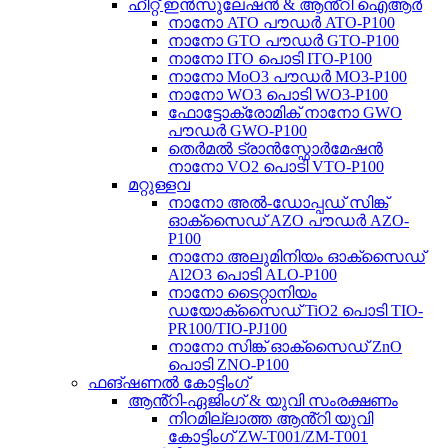
ഹീറ്റ് ഇൻസുലേഷൻ & ആൻ്റി ഐആർ
നാനോ ATO പൗഡർ ATO-P100
നാനോ GTO പൗഡർ GTO-P100
നാനോ ITO പൊടി ITO-P100
നാനോ MoO3 പൗഡർ MO3-P100
നാനോ WO3 പൊടി WO3-P100
ഫോട്ടോക്രോമിക് നാനോ GWO
പൗഡർ GWO-P100
തെർമൽ ട്രാൻസ്ഫോർമേഷൻ
നാനോ VO2 പൊടി VTO-P100
മറ്റുള്ളവ
നാനോ അൽ-ഡോപ്പഡ് സിങ്ക്
ഓക്സൈഡ് AZO പൗഡർ AZO-
P100
നാനോ അലുമിനിയം ഓക്സൈഡ്
Al2O3 പൊടി ALO-P100
നാനോ ടൈറ്റാനിയം
ഡയോക്സൈഡ് TiO2 പൊടി TIO-
PR100/TIO-PJ100
നാനോ സിങ്ക് ഓക്സൈഡ് ZnO
പൊടി ZNO-P100
ഫങ്ഷണൽ കോട്ടിംഗ്
ആൻ്റി-ഏജിംഗ് & യുവി സംരക്ഷണം
നിറമില്ലാത്ത ആൻ്റി യുവി
കോട്ടിംഗ് ZW-T001/ZM-T001