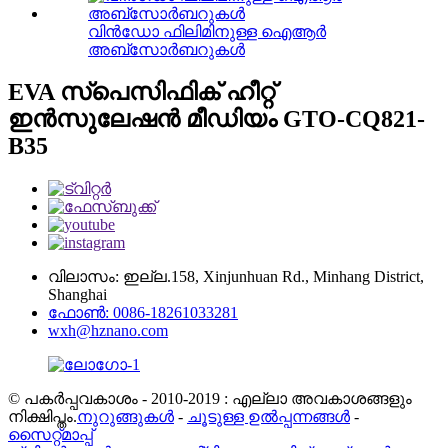
വിൻഡോ ഫിലിമിനുള്ള ഐആർ
അബ്സോർബറുകൾ
EVA സ്പെസിഫിക് ഹീറ്റ്
ഇൻസുലേഷൻ മീഡിയം GTO-CQ821-
B35
വിലാസം: ഇല്ല.158, Xinjunhuan Rd., Minhang District,
Shanghai
ഫോൺ: 0086-18261033281
wxh@hznano.com
© പകർപ്പവകാശം - 2010-2019 : എല്ലാ അവകാശങ്ങളും
നിക്ഷിപ്തം.
നുറുങ്ങുകൾ
-
ചൂടുള്ള ഉൽപ്പന്നങ്ങൾ
-
സൈറ്റ്മാപ്പ്