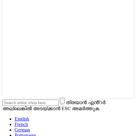
തിരയാൻ എൻ്റർ
അല്ലെങ്കിൽ അടയ്ക്കാൻ ESC അമർത്തുക
English
French
German
Portuguese