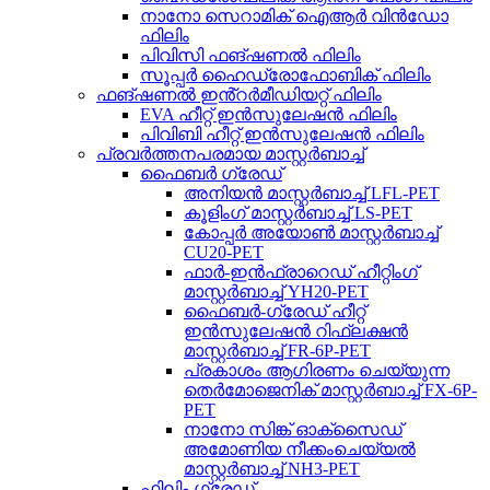
നാനോ സെറാമിക് ഐആർ വിൻഡോ
ഫിലിം
പിവിസി ഫങ്ഷണൽ ഫിലിം
സൂപ്പർ ഹൈഡ്രോഫോബിക് ഫിലിം
ഫങ്ഷണൽ ഇൻ്റർമീഡിയറ്റ് ഫിലിം
EVA ഹീറ്റ് ഇൻസുലേഷൻ ഫിലിം
പിവിബി ഹീറ്റ് ഇൻസുലേഷൻ ഫിലിം
പ്രവർത്തനപരമായ മാസ്റ്റർബാച്ച്
ഫൈബർ ഗ്രേഡ്
അനിയൻ മാസ്റ്റർബാച്ച് LFL-PET
കൂളിംഗ് മാസ്റ്റർബാച്ച് LS-PET
കോപ്പർ അയോൺ മാസ്റ്റർബാച്ച്
CU20-PET
ഫാർ-ഇൻഫ്രാറെഡ് ഹീറ്റിംഗ്
മാസ്റ്റർബാച്ച് YH20-PET
ഫൈബർ-ഗ്രേഡ് ഹീറ്റ്
ഇൻസുലേഷൻ റിഫ്ലക്ഷൻ
മാസ്റ്റർബാച്ച് FR-6P-PET
പ്രകാശം ആഗിരണം ചെയ്യുന്ന
തെർമോജെനിക് മാസ്റ്റർബാച്ച് FX-6P-
PET
നാനോ സിങ്ക് ഓക്സൈഡ്
അമോണിയ നീക്കംചെയ്യൽ
മാസ്റ്റർബാച്ച് NH3-PET
ഫിലിം ഗ്രേഡ്