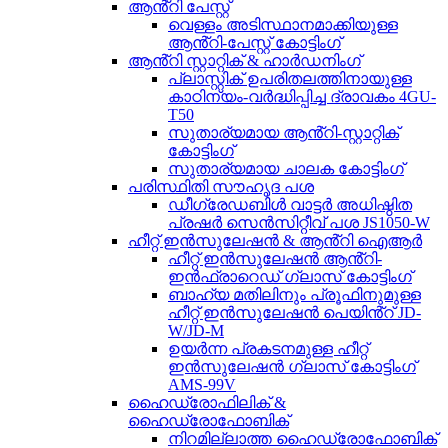
ആൻ്റി പേസ്റ്റ്
വെള്ളം അടിസ്ഥാനമാക്കിയുള്ള
ആൻ്റി-പേസ്റ്റ് കോട്ടിംഗ്
ആൻ്റി സ്റ്റാറ്റിക് & ഹാർഡനിംഗ്
പ്ലാസ്റ്റിക് ഉപരിതലത്തിനായുള്ള
കാഠിന്യം-വർദ്ധിപ്പിച്ച ദ്രാവകം 4GU-
T50
സുതാര്യമായ ആൻ്റി-സ്റ്റാറ്റിക്
കോട്ടിംഗ്
സുതാര്യമായ ചാലക കോട്ടിംഗ്
പരിസ്ഥിതി സൗഹൃദ പശ
ഡീഗ്രേഡബിൾ വാട്ടർ അധിഷ്ഠിത
പ്രഷർ സെൻസിറ്റീവ് പശ JS1050-W
ഹീറ്റ് ഇൻസുലേഷൻ & ആൻ്റി ഐആർ
ഹീറ്റ് ഇൻസുലേഷൻ ആൻ്റി-
ഇൻഫ്രാറെഡ് ഗ്ലാസ് കോട്ടിംഗ്
ബാഹ്യ മതിലിനും പ്രൂഫിനുമുള്ള
ഹീറ്റ് ഇൻസുലേഷൻ പെയിൻ്റ് JD-
W/JD-M
ഉയർന്ന പ്രകടനമുള്ള ഹീറ്റ്
ഇൻസുലേഷൻ ഗ്ലാസ് കോട്ടിംഗ്
AMS-99V
ഹൈഡ്രോഫിലിക് &
ഹൈഡ്രോഫോബിക്
നിറമില്ലാത്ത ഹൈഡ്രോഫോബിക്