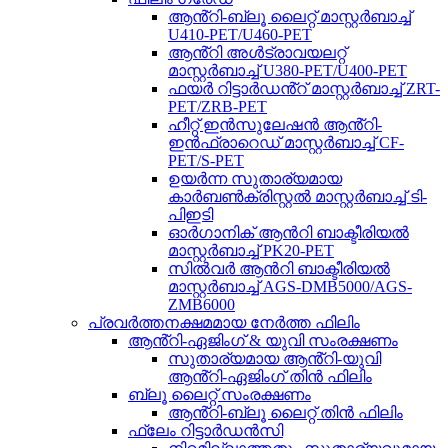
ആൻ്റി-ബ്ലൂ ലൈറ്റ് മാസ്റ്റർബാച്ച്
U410-PET/U460-PET
ആൻ്റി അൾട്രാവയലറ്റ്
മാസ്റ്റർബാച്ച് U380-PET/U400-PET
ഫയർ റിട്ടാർഡൻ്റ് മാസ്റ്റർബാച്ച് ZRT-
PET/ZRB-PET
ഹീറ്റ് ഇൻസുലേഷൻ ആൻ്റി-
ഇൻഫ്രാറെഡ് മാസ്റ്റർബാച്ച് CF-
PET/S-PET
ഉയർന്ന സുതാര്യമായ
കാർബൺക്രിസ്റ്റൽ മാസ്റ്റർബാച്ച് ടി-
പിഇടി
ഓർഗാനിക് ആൻറി ബാക്ടീരിയൽ
മാസ്റ്റർബാച്ച് PK20-PET
സിൽവർ ആൻറി ബാക്ടീരിയൽ
മാസ്റ്റർബാച്ച് AGS-DMB5000/AGS-
ZMB6000
പ്രവർത്തനക്ഷമമായ നേർത്ത ഫിലിം
ആൻ്റി-ഏജിംഗ് & യുവി സംരക്ഷണം
സുതാര്യമായ ആൻ്റി-യുവി
ആൻ്റി-ഏജിംഗ് തിൻ ഫിലിം
ബ്ലൂ ലൈറ്റ് സംരക്ഷണം
ആൻ്റി-ബ്ലൂ ലൈറ്റ് തിൻ ഫിലിം
ഫ്ലേം റിട്ടാർഡൻസി