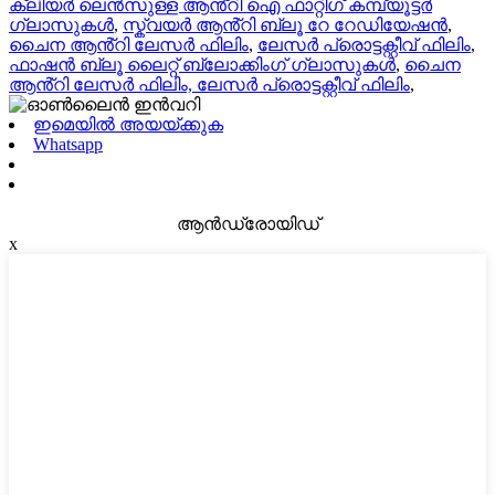
ക്ലിയർ ലെൻസുള്ള ആൻ്റി ഐ ഫാറ്റിഗ് കമ്പ്യൂട്ടർ
ഗ്ലാസുകൾ
,
സ്ക്വയർ ആൻ്റി ബ്ലൂ റേ റേഡിയേഷൻ
,
ചൈന ആൻ്റി ലേസർ ഫിലിം
,
ലേസർ പ്രൊട്ടക്റ്റീവ് ഫിലിം
,
ഫാഷൻ ബ്ലൂ ലൈറ്റ് ബ്ലോക്കിംഗ് ഗ്ലാസുകൾ
,
ചൈന
ആൻ്റി ലേസർ ഫിലിം, ലേസർ പ്രൊട്ടക്റ്റീവ് ഫിലിം
,
ഇമെയിൽ അയയ്ക്കുക
Whatsapp
ആൻഡ്രോയിഡ്
x