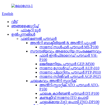
English
വീട്
ഞങ്ങളേക്കുറിച്ച്
ഫാക്ടറി ടൂർ
ഉൽപ്പന്നങ്ങൾ
ഫങ്ഷണൽ പൗഡർ
ആൻറി ബാക്ടീരിയൽ & ആൻ്റി പൂപ്പൽ
നാനോ സൾഫർ പൗഡർ MS-P100
സൗന്ദര്യവും ആരോഗ്യ സംരക്ഷണവും
ഫാർ ഇൻഫ്രാറെഡ് പൗഡർ YH-
P100
ജെർമേനിയം പൗഡർ GEP-M500
നാനോ ഗോൾഡ് പൗഡർ AUP-010
നാനോ പ്ലാറ്റിനം പൗഡർ PTP-P010
നാനോ സിൽവർ പൗഡർ AGP-P025
ചാലകവും ആൻ്റി സ്റ്റാറ്റിക്
ആൻ്റി-സ്റ്റാറ്റിക് ATO പൗഡർ ATO-
P100
ചാലക കാർബൺ പൗഡർ DT-P100
കണ്ടക്റ്റീവ് നാനോ ITO പൊടി
ചാലകമായ ZnO പൊടി ZNO-DP100