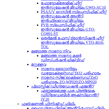
ഫോട്ടോക്രോമിക് ഹീറ്റ്
ഇൻസുലേഷൻ മീഡിയം GWO-AC10
PSA/UV റെസിൻ സ്പെസിഫിക് ഹീറ്റ്
ഇൻസുലേഷൻ ആൻ്റി
ഇൻഫ്രാറെഡ് മീഡിയം
PVB സ്പെസിഫിക് ഹീറ്റ്
ഇൻസുലേഷൻ മീഡിയം GTO-
CQ891-ST
തെർമൽ ഫേസ് ട്രാൻസിഷൻ ഹീറ്റ്
ഇൻസുലേഷൻ മീഡിയം VTO-4616-
TOL
മങ്ങാത്ത നാനോ നിറം
മങ്ങാത്ത നാനോ കളർ
ഡിസ്പർഷൻ ലിക്വിഡ്
മറ്റുള്ളവ
നാനോ ടൈറ്റാനിയം
ഡയോക്സൈഡ് TiO2 പരിഹാരം
നാനോ സിങ്ക് ഓക്സൈഡ് ZnO
പരിഹാരം ZO-WP020/ZO-MP020
പ്ലാസ്റ്റിക് ഡീഗ്രഡേഷൻ ഏജൻ്റ്
എണ്ണമയമുള്ള പശ പ്രത്യേക
ഡിഗ്രേഡബിൾ ആക്സിലറൻ്റ്
JY20
ഫങ്ഷണൽ ഫിനിഷ്ഡ് ഫിലിം
ഹൈഡ്രോഫിലിക് ആൻ്റി-ഫോഗ് ഫിലിം