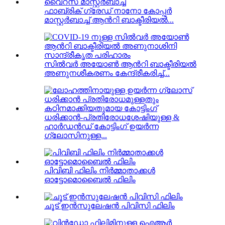
ഫാബ്രിക് ഗ്രേഡ് നാനോ കോപ്പർ
മാസ്റ്റർബാച്ച് ആൻറി ബാക്ടീരിയൽ...
സിൽവർ അയോൺ ആൻറി ബാക്ടീരിയൽ
അണുനശീകരണം കേന്ദ്രീകരിച്ച്...
ധരിക്കാൻ-പ്രതിരോധശേഷിയുള്ള &
ഹാർഡൻഡ് കോട്ടിംഗ് ഉയർന്ന
ഗ്ലോസിനുള്ള...
പിവിബി ഫിലിം നിർമ്മാതാക്കൾ
ഓട്ടോമൊബൈൽ ഫിലിം
ചൂട് ഇൻസുലേഷൻ പിവിസി ഫിലിം