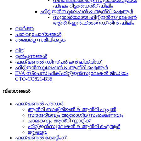
നിറമില്ലാത്തതും സുതാര്യവുമായ
ഫ്ലേം റിട്ടാർഡൻ്റ് ഫിലിം
ഹീറ്റ് ഇൻസുലേഷൻ & ആൻ്റി ഐആർ
സുതാര്യമായ ഹീറ്റ് ഇൻസുലേഷൻ
ആൻ്റി-ഇൻഫ്രാറെഡ് തിൻ ഫിലിം
വാർത്ത
പതിവുചോദ്യങ്ങൾ
ഞങ്ങളെ സമീപിക്കുക
വീട്
ഉൽപ്പന്നങ്ങൾ
ഫങ്ഷണൽ ഡിസ്പർഷൻ ലിക്വിഡ്
ഹീറ്റ് ഇൻസുലേഷൻ & ആൻ്റി ഐആർ
EVA സ്പെസിഫിക് ഹീറ്റ് ഇൻസുലേഷൻ മീഡിയം
GTO-CQ821-B35
വിഭാഗങ്ങൾ
ഫങ്ഷണൽ പൗഡർ
ആൻറി ബാക്ടീരിയൽ & ആൻ്റി പൂപ്പൽ
സൗന്ദര്യവും ആരോഗ്യ സംരക്ഷണവും
ചാലകവും ആൻ്റി സ്റ്റാറ്റിക്
ഹീറ്റ് ഇൻസുലേഷൻ & ആൻ്റി ഐആർ
മറ്റുള്ളവ
ഫങ്ഷണൽ കോട്ടിംഗ്