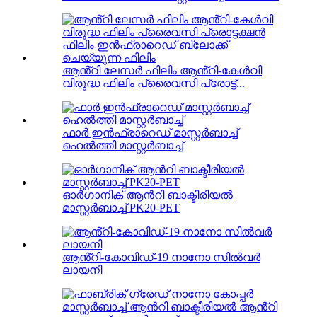
ആൻ്റി ലേസർ ഫിലിം ആൻ്റി-കേൾവി
വിരുദ്ധ ഫിലിം പ്രൈവസി പ്രോട്ട്...
ഫാർ ഇൻഫ്രാറെഡ് മാസ്റ്റർബാച്ച്
ഹെൽത്തി മാസ്റ്റർബാച്ച്
ഓർഗാനിക് ആൻറി ബാക്ടീരിയൽ
മാസ്റ്റർബാച്ച് PK20-PET
ആൻ്റി-കോവിഡ്-19 നാനോ സിൽവർ
ലായനി