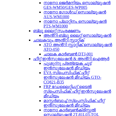
നാനോ ജെർമനിയം സൊല്യൂഷൻ
GES-WM50/GES-WP005
നാനോ ഗോൾഡ് സൊല്യൂഷൻ
AUS-WM1000
നാനോ പ്ലാറ്റിനം സൊല്യൂഷൻ
PTS-WM1000
ബ്ലൂ ലൈറ്റ് സംരക്ഷണം
ആൻ്റി-ബ്ലൂ ലൈറ്റ് സൊല്യൂഷൻ
ചാലകവും ആൻ്റി സ്റ്റാറ്റിക്
ATO ആൻ്റി സ്റ്റാറ്റിക് സൊല്യൂഷൻ
ATO-050
ചാലക കാർബൺ DTJ-001
ഹീറ്റ് ഇൻസുലേഷൻ & ആൻ്റി ഐആർ
പൂശുന്നു പ്രത്യേക ചൂട്
ഇൻസുലേഷൻ മീഡിയം
EVA സ്പെസിഫിക് ഹീറ്റ്
ഇൻസുലേഷൻ മീഡിയം GTO-
CQ821-B35
FRP ഡേലൈറ്റിംഗ് ടൈൽ
സ്പെസിഫിക് ഹീറ്റ് ഇൻസുലേഷൻ
മീഡിയം
മാസ്റ്റർബാച്ച് സ്പെസിഫിക് ഹീറ്റ്
ഇൻസുലേഷൻ മീഡിയം
നാനോ കാർബൺക്രിസ്റ്റൽ
സൊല്യൂഷൻ 2T-81L03-TOL