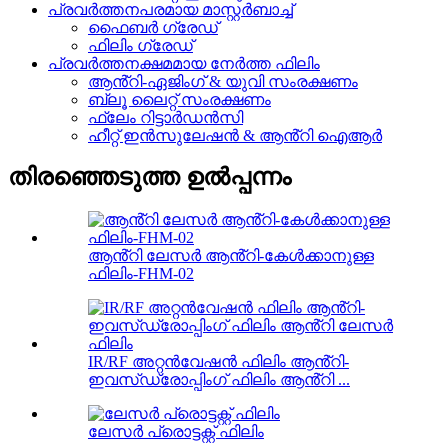
പ്രവർത്തനപരമായ മാസ്റ്റർബാച്ച്
ഫൈബർ ഗ്രേഡ്
ഫിലിം ഗ്രേഡ്
പ്രവർത്തനക്ഷമമായ നേർത്ത ഫിലിം
ആൻ്റി-ഏജിംഗ് & യുവി സംരക്ഷണം
ബ്ലൂ ലൈറ്റ് സംരക്ഷണം
ഫ്ലേം റിട്ടാർഡൻസി
ഹീറ്റ് ഇൻസുലേഷൻ & ആൻ്റി ഐആർ
തിരഞ്ഞെടുത്ത ഉൽപ്പന്നം
ആൻ്റി ലേസർ ആൻ്റി-കേൾക്കാനുള്ള
ഫിലിം-FHM-02
IR/RF അറ്റൻവേഷൻ ഫിലിം ആൻ്റി-
ഇവസ്‌ഡ്രോപ്പിംഗ് ഫിലിം ആൻ്റി ...
ലേസർ പ്രൊട്ടക്റ്റ് ഫിലിം