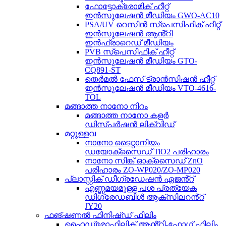
ഫോട്ടോക്രോമിക് ഹീറ്റ്
ഇൻസുലേഷൻ മീഡിയം GWO-AC10
PSA/UV റെസിൻ സ്പെസിഫിക് ഹീറ്റ്
ഇൻസുലേഷൻ ആൻ്റി
ഇൻഫ്രാറെഡ് മീഡിയം
PVB സ്പെസിഫിക് ഹീറ്റ്
ഇൻസുലേഷൻ മീഡിയം GTO-
CQ891-ST
തെർമൽ ഫേസ് ട്രാൻസിഷൻ ഹീറ്റ്
ഇൻസുലേഷൻ മീഡിയം VTO-4616-
TOL
മങ്ങാത്ത നാനോ നിറം
മങ്ങാത്ത നാനോ കളർ
ഡിസ്പർഷൻ ലിക്വിഡ്
മറ്റുള്ളവ
നാനോ ടൈറ്റാനിയം
ഡയോക്സൈഡ് TiO2 പരിഹാരം
നാനോ സിങ്ക് ഓക്സൈഡ് ZnO
പരിഹാരം ZO-WP020/ZO-MP020
പ്ലാസ്റ്റിക് ഡീഗ്രഡേഷൻ ഏജൻ്റ്
എണ്ണമയമുള്ള പശ പ്രത്യേക
ഡിഗ്രേഡബിൾ ആക്സിലറൻ്റ്
JY20
ഫങ്ഷണൽ ഫിനിഷ്ഡ് ഫിലിം
ഹൈഡ്രോഫിലിക് ആൻ്റി-ഫോഗ് ഫിലിം