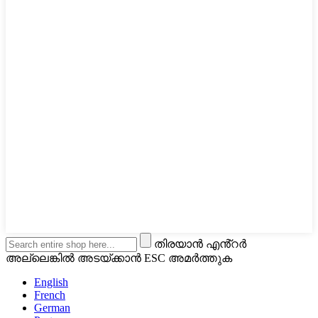
തിരയാൻ എൻ്റർ
അല്ലെങ്കിൽ അടയ്ക്കാൻ ESC അമർത്തുക
English
French
German