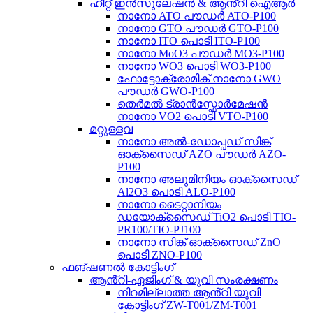
ഹീറ്റ് ഇൻസുലേഷൻ & ആൻ്റി ഐആർ
നാനോ ATO പൗഡർ ATO-P100
നാനോ GTO പൗഡർ GTO-P100
നാനോ ITO പൊടി ITO-P100
നാനോ MoO3 പൗഡർ MO3-P100
നാനോ WO3 പൊടി WO3-P100
ഫോട്ടോക്രോമിക് നാനോ GWO
പൗഡർ GWO-P100
തെർമൽ ട്രാൻസ്ഫോർമേഷൻ
നാനോ VO2 പൊടി VTO-P100
മറ്റുള്ളവ
നാനോ അൽ-ഡോപ്പഡ് സിങ്ക്
ഓക്സൈഡ് AZO പൗഡർ AZO-
P100
നാനോ അലുമിനിയം ഓക്സൈഡ്
Al2O3 പൊടി ALO-P100
നാനോ ടൈറ്റാനിയം
ഡയോക്സൈഡ് TiO2 പൊടി TIO-
PR100/TIO-PJ100
നാനോ സിങ്ക് ഓക്സൈഡ് ZnO
പൊടി ZNO-P100
ഫങ്ഷണൽ കോട്ടിംഗ്
ആൻ്റി-ഏജിംഗ് & യുവി സംരക്ഷണം
നിറമില്ലാത്ത ആൻ്റി യുവി
കോട്ടിംഗ് ZW-T001/ZM-T001