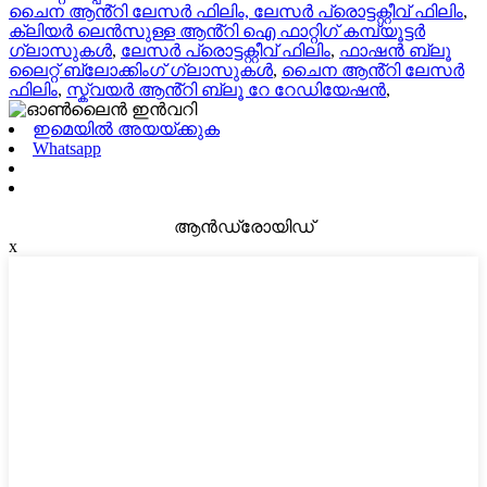
ചൈന ആൻ്റി ലേസർ ഫിലിം, ലേസർ പ്രൊട്ടക്റ്റീവ് ഫിലിം
,
ക്ലിയർ ലെൻസുള്ള ആൻ്റി ഐ ഫാറ്റിഗ് കമ്പ്യൂട്ടർ
ഗ്ലാസുകൾ
,
ലേസർ പ്രൊട്ടക്റ്റീവ് ഫിലിം
,
ഫാഷൻ ബ്ലൂ
ലൈറ്റ് ബ്ലോക്കിംഗ് ഗ്ലാസുകൾ
,
ചൈന ആൻ്റി ലേസർ
ഫിലിം
,
സ്ക്വയർ ആൻ്റി ബ്ലൂ റേ റേഡിയേഷൻ
,
ഇമെയിൽ അയയ്ക്കുക
Whatsapp
ആൻഡ്രോയിഡ്
x