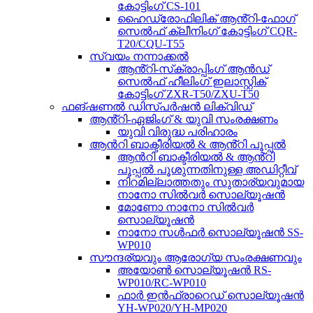
കോട്ടിംഗ് CS-101
ഹൈഡ്രോഫിലിക് ആൻ്റി-ഫോഗ്
സെൽഫ് ക്ലീനിംഗ് കോട്ടിംഗ് CQR-
T20/CQU-T55
സ്വയം നന്നാക്കൽ
ആൻ്റി-സ്‌ക്രാപ്പിംഗ് ആൻഡ്
സെൽഫ് ഹീലിംഗ് ഇലാസ്റ്റിക്
കോട്ടിംഗ് ZXR-T50/ZXU-T50
ഫങ്ഷണൽ ഡിസ്പർഷൻ ലിക്വിഡ്
ആൻ്റി-ഏജിംഗ് & യുവി സംരക്ഷണം
യുവി വിരുദ്ധ പരിഹാരം
ആൻറി ബാക്ടീരിയൽ & ആൻ്റി പൂപ്പൽ
ആൻറി ബാക്ടീരിയൽ & ആൻ്റി
പൂപ്പൽ പൂശുന്നതിനുള്ള അഡിറ്റീവ്
നിറമില്ലാത്തതും സുതാര്യവുമായ
നാനോ സിൽവർ സൊല്യൂഷൻ
മോണോ നാനോ സിൽവർ
സൊല്യൂഷൻ
നാനോ സൾഫർ സൊല്യൂഷൻ SS-
WP010
സൗന്ദര്യവും ആരോഗ്യ സംരക്ഷണവും
അയോൺ സൊല്യൂഷൻ RS-
WP010/RC-WP010
ഫാർ ഇൻഫ്രാറെഡ് സൊല്യൂഷൻ
YH-WP020/YH-MP020