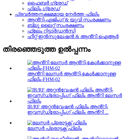
ഫൈബർ ഗ്രേഡ്
ഫിലിം ഗ്രേഡ്
പ്രവർത്തനക്ഷമമായ നേർത്ത ഫിലിം
ആൻ്റി-ഏജിംഗ് & യുവി സംരക്ഷണം
ബ്ലൂ ലൈറ്റ് സംരക്ഷണം
ഫ്ലേം റിട്ടാർഡൻസി
ഹീറ്റ് ഇൻസുലേഷൻ & ആൻ്റി ഐആർ
തിരഞ്ഞെടുത്ത ഉൽപ്പന്നം
ആൻ്റി ലേസർ ആൻ്റി-കേൾക്കാനുള്ള
ഫിലിം-FHM-02
IR/RF അറ്റൻവേഷൻ ഫിലിം ആൻ്റി-
ഇവസ്‌ഡ്രോപ്പിംഗ് ഫിലിം ആൻ്റി ...
ലേസർ പ്രൊട്ടക്റ്റ് ഫിലിം