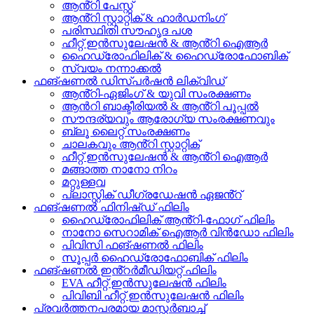
ആൻ്റി പേസ്റ്റ്
ആൻ്റി സ്റ്റാറ്റിക് & ഹാർഡനിംഗ്
പരിസ്ഥിതി സൗഹൃദ പശ
ഹീറ്റ് ഇൻസുലേഷൻ & ആൻ്റി ഐആർ
ഹൈഡ്രോഫിലിക് & ഹൈഡ്രോഫോബിക്
സ്വയം നന്നാക്കൽ
ഫങ്ഷണൽ ഡിസ്പർഷൻ ലിക്വിഡ്
ആൻ്റി-ഏജിംഗ് & യുവി സംരക്ഷണം
ആൻറി ബാക്ടീരിയൽ & ആൻ്റി പൂപ്പൽ
സൗന്ദര്യവും ആരോഗ്യ സംരക്ഷണവും
ബ്ലൂ ലൈറ്റ് സംരക്ഷണം
ചാലകവും ആൻ്റി സ്റ്റാറ്റിക്
ഹീറ്റ് ഇൻസുലേഷൻ & ആൻ്റി ഐആർ
മങ്ങാത്ത നാനോ നിറം
മറ്റുള്ളവ
പ്ലാസ്റ്റിക് ഡീഗ്രഡേഷൻ ഏജൻ്റ്
ഫങ്ഷണൽ ഫിനിഷ്ഡ് ഫിലിം
ഹൈഡ്രോഫിലിക് ആൻ്റി-ഫോഗ് ഫിലിം
നാനോ സെറാമിക് ഐആർ വിൻഡോ ഫിലിം
പിവിസി ഫങ്ഷണൽ ഫിലിം
സൂപ്പർ ഹൈഡ്രോഫോബിക് ഫിലിം
ഫങ്ഷണൽ ഇൻ്റർമീഡിയറ്റ് ഫിലിം
EVA ഹീറ്റ് ഇൻസുലേഷൻ ഫിലിം
പിവിബി ഹീറ്റ് ഇൻസുലേഷൻ ഫിലിം
പ്രവർത്തനപരമായ മാസ്റ്റർബാച്ച്