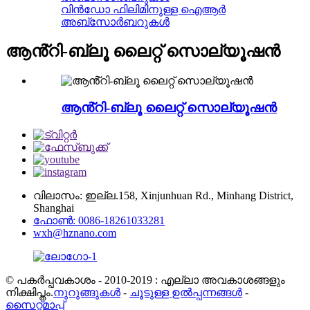
വിൻഡോ ഫിലിമിനുള്ള ഐആർ
അബ്സോർബറുകൾ
ആൻ്റി-ബ്ലൂ ലൈറ്റ് സൊല്യൂഷൻ
ആൻ്റി-ബ്ലൂ ലൈറ്റ് സൊല്യൂഷൻ
വിലാസം: ഇല്ല.158, Xinjunhuan Rd., Minhang District,
Shanghai
ഫോൺ: 0086-18261033281
wxh@hznano.com
© പകർപ്പവകാശം - 2010-2019 : എല്ലാ അവകാശങ്ങളും
നിക്ഷിപ്തം.
നുറുങ്ങുകൾ
-
ചൂടുള്ള ഉൽപ്പന്നങ്ങൾ
-
സൈറ്റ്മാപ്പ്