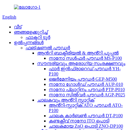
English
വീട്
ഞങ്ങളേക്കുറിച്ച്
ഫാക്ടറി ടൂർ
ഉൽപ്പന്നങ്ങൾ
ഫങ്ഷണൽ പൗഡർ
ആൻറി ബാക്ടീരിയൽ & ആൻ്റി പൂപ്പൽ
നാനോ സൾഫർ പൗഡർ MS-P100
സൗന്ദര്യവും ആരോഗ്യ സംരക്ഷണവും
ഫാർ ഇൻഫ്രാറെഡ് പൗഡർ YH-
P100
ജെർമേനിയം പൗഡർ GEP-M500
നാനോ ഗോൾഡ് പൗഡർ AUP-010
നാനോ പ്ലാറ്റിനം പൗഡർ PTP-P010
നാനോ സിൽവർ പൗഡർ AGP-P025
ചാലകവും ആൻ്റി സ്റ്റാറ്റിക്
ആൻ്റി-സ്റ്റാറ്റിക് ATO പൗഡർ ATO-
P100
ചാലക കാർബൺ പൗഡർ DT-P100
കണ്ടക്റ്റീവ് നാനോ ITO പൊടി
ചാലകമായ ZnO പൊടി ZNO-DP100