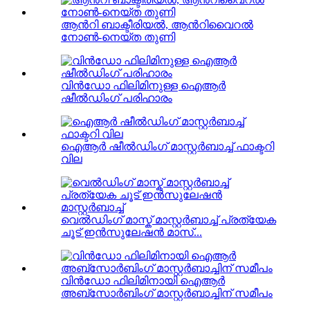
ആൻറി ബാക്ടീരിയൽ, ആൻറിവൈറൽ
നോൺ-നെയ്ത തുണി
വിൻഡോ ഫിലിമിനുള്ള ഐആർ
ഷീൽഡിംഗ് പരിഹാരം
ഐആർ ഷീൽഡിംഗ് മാസ്റ്റർബാച്ച് ഫാക്ടറി
വില
വെൽഡിംഗ് മാസ്ക് മാസ്റ്റർബാച്ച് പ്രത്യേക
ചൂട് ഇൻസുലേഷൻ മാസ്...
വിൻഡോ ഫിലിമിനായി ഐആർ
അബ്സോർബിംഗ് മാസ്റ്റർബാച്ചിന് സമീപം