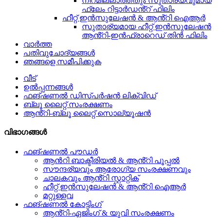
നിറമില്ലാത്തതും സുതാര്യവുമായ
ഫ്ലേം റിട്ടാർഡൻ്റ് ഫിലിം
ഹീറ്റ് ഇൻസുലേഷൻ & ആൻ്റി ഐആർ
സുതാര്യമായ ഹീറ്റ് ഇൻസുലേഷൻ
ആൻ്റി-ഇൻഫ്രാറെഡ് തിൻ ഫിലിം
വാർത്ത
പതിവുചോദ്യങ്ങൾ
ഞങ്ങളെ സമീപിക്കുക
വീട്
ഉൽപ്പന്നങ്ങൾ
ഫങ്ഷണൽ ഡിസ്പർഷൻ ലിക്വിഡ്
ബ്ലൂ ലൈറ്റ് സംരക്ഷണം
ആൻ്റി-ബ്ലൂ ലൈറ്റ് സൊല്യൂഷൻ
വിഭാഗങ്ങൾ
ഫങ്ഷണൽ പൗഡർ
ആൻറി ബാക്ടീരിയൽ & ആൻ്റി പൂപ്പൽ
സൗന്ദര്യവും ആരോഗ്യ സംരക്ഷണവും
ചാലകവും ആൻ്റി സ്റ്റാറ്റിക്
ഹീറ്റ് ഇൻസുലേഷൻ & ആൻ്റി ഐആർ
മറ്റുള്ളവ
ഫങ്ഷണൽ കോട്ടിംഗ്
ആൻ്റി-ഏജിംഗ് & യുവി സംരക്ഷണം