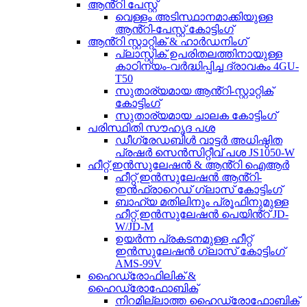
ആൻ്റി പേസ്റ്റ്
വെള്ളം അടിസ്ഥാനമാക്കിയുള്ള
ആൻ്റി-പേസ്റ്റ് കോട്ടിംഗ്
ആൻ്റി സ്റ്റാറ്റിക് & ഹാർഡനിംഗ്
പ്ലാസ്റ്റിക് ഉപരിതലത്തിനായുള്ള
കാഠിന്യം-വർദ്ധിപ്പിച്ച ദ്രാവകം 4GU-
T50
സുതാര്യമായ ആൻ്റി-സ്റ്റാറ്റിക്
കോട്ടിംഗ്
സുതാര്യമായ ചാലക കോട്ടിംഗ്
പരിസ്ഥിതി സൗഹൃദ പശ
ഡീഗ്രേഡബിൾ വാട്ടർ അധിഷ്ഠിത
പ്രഷർ സെൻസിറ്റീവ് പശ JS1050-W
ഹീറ്റ് ഇൻസുലേഷൻ & ആൻ്റി ഐആർ
ഹീറ്റ് ഇൻസുലേഷൻ ആൻ്റി-
ഇൻഫ്രാറെഡ് ഗ്ലാസ് കോട്ടിംഗ്
ബാഹ്യ മതിലിനും പ്രൂഫിനുമുള്ള
ഹീറ്റ് ഇൻസുലേഷൻ പെയിൻ്റ് JD-
W/JD-M
ഉയർന്ന പ്രകടനമുള്ള ഹീറ്റ്
ഇൻസുലേഷൻ ഗ്ലാസ് കോട്ടിംഗ്
AMS-99V
ഹൈഡ്രോഫിലിക് &
ഹൈഡ്രോഫോബിക്
നിറമില്ലാത്ത ഹൈഡ്രോഫോബിക്