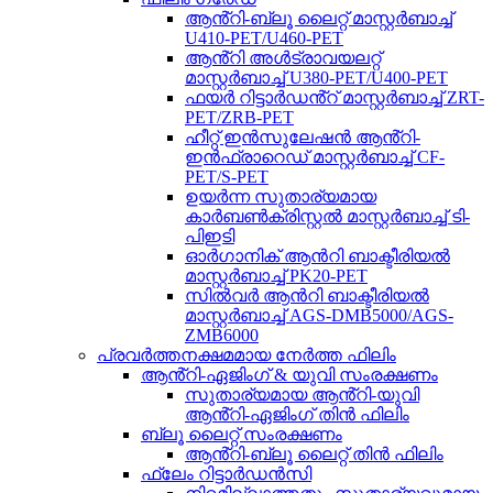
ആൻ്റി-ബ്ലൂ ലൈറ്റ് മാസ്റ്റർബാച്ച്
U410-PET/U460-PET
ആൻ്റി അൾട്രാവയലറ്റ്
മാസ്റ്റർബാച്ച് U380-PET/U400-PET
ഫയർ റിട്ടാർഡൻ്റ് മാസ്റ്റർബാച്ച് ZRT-
PET/ZRB-PET
ഹീറ്റ് ഇൻസുലേഷൻ ആൻ്റി-
ഇൻഫ്രാറെഡ് മാസ്റ്റർബാച്ച് CF-
PET/S-PET
ഉയർന്ന സുതാര്യമായ
കാർബൺക്രിസ്റ്റൽ മാസ്റ്റർബാച്ച് ടി-
പിഇടി
ഓർഗാനിക് ആൻറി ബാക്ടീരിയൽ
മാസ്റ്റർബാച്ച് PK20-PET
സിൽവർ ആൻറി ബാക്ടീരിയൽ
മാസ്റ്റർബാച്ച് AGS-DMB5000/AGS-
ZMB6000
പ്രവർത്തനക്ഷമമായ നേർത്ത ഫിലിം
ആൻ്റി-ഏജിംഗ് & യുവി സംരക്ഷണം
സുതാര്യമായ ആൻ്റി-യുവി
ആൻ്റി-ഏജിംഗ് തിൻ ഫിലിം
ബ്ലൂ ലൈറ്റ് സംരക്ഷണം
ആൻ്റി-ബ്ലൂ ലൈറ്റ് തിൻ ഫിലിം
ഫ്ലേം റിട്ടാർഡൻസി