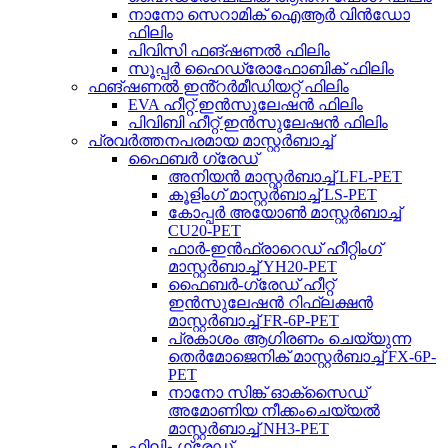
നാനോ സെറാമിക് ഐആർ വിൻഡോ
ഫിലിം
പിവിസി ഫങ്ഷണൽ ഫിലിം
സൂപ്പർ ഹൈഡ്രോഫോബിക് ഫിലിം
ഫങ്ഷണൽ ഇൻ്റർമീഡിയറ്റ് ഫിലിം
EVA ഹീറ്റ് ഇൻസുലേഷൻ ഫിലിം
പിവിബി ഹീറ്റ് ഇൻസുലേഷൻ ഫിലിം
പ്രവർത്തനപരമായ മാസ്റ്റർബാച്ച്
ഫൈബർ ഗ്രേഡ്
അനിയൻ മാസ്റ്റർബാച്ച് LFL-PET
കൂളിംഗ് മാസ്റ്റർബാച്ച് LS-PET
കോപ്പർ അയോൺ മാസ്റ്റർബാച്ച്
CU20-PET
ഫാർ-ഇൻഫ്രാറെഡ് ഹീറ്റിംഗ്
മാസ്റ്റർബാച്ച് YH20-PET
ഫൈബർ-ഗ്രേഡ് ഹീറ്റ്
ഇൻസുലേഷൻ റിഫ്ലക്ഷൻ
മാസ്റ്റർബാച്ച് FR-6P-PET
പ്രകാശം ആഗിരണം ചെയ്യുന്ന
തെർമോജെനിക് മാസ്റ്റർബാച്ച് FX-6P-
PET
നാനോ സിങ്ക് ഓക്സൈഡ്
അമോണിയ നീക്കംചെയ്യൽ
മാസ്റ്റർബാച്ച് NH3-PET
ഫിലിം ഗ്രേഡ്