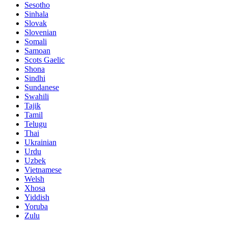
Sesotho
Sinhala
Slovak
Slovenian
Somali
Samoan
Scots Gaelic
Shona
Sindhi
Sundanese
Swahili
Tajik
Tamil
Telugu
Thai
Ukrainian
Urdu
Uzbek
Vietnamese
Welsh
Xhosa
Yiddish
Yoruba
Zulu