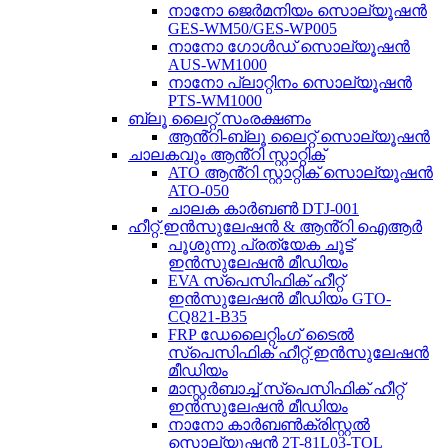
നാനോ ജെർമനിയം സൊല്യൂഷൻ
GES-WM50/GES-WP005
നാനോ ഗോൾഡ് സൊല്യൂഷൻ
AUS-WM1000
നാനോ പ്ലാറ്റിനം സൊല്യൂഷൻ
PTS-WM1000
ബ്ലൂ ലൈറ്റ് സംരക്ഷണം
ആൻ്റി-ബ്ലൂ ലൈറ്റ് സൊല്യൂഷൻ
ചാലകവും ആൻ്റി സ്റ്റാറ്റിക്
ATO ആൻ്റി സ്റ്റാറ്റിക് സൊല്യൂഷൻ
ATO-050
ചാലക കാർബൺ DTJ-001
ഹീറ്റ് ഇൻസുലേഷൻ & ആൻ്റി ഐആർ
പൂശുന്നു പ്രത്യേക ചൂട്
ഇൻസുലേഷൻ മീഡിയം
EVA സ്പെസിഫിക് ഹീറ്റ്
ഇൻസുലേഷൻ മീഡിയം GTO-
CQ821-B35
FRP ഡേലൈറ്റിംഗ് ടൈൽ
സ്പെസിഫിക് ഹീറ്റ് ഇൻസുലേഷൻ
മീഡിയം
മാസ്റ്റർബാച്ച് സ്പെസിഫിക് ഹീറ്റ്
ഇൻസുലേഷൻ മീഡിയം
നാനോ കാർബൺക്രിസ്റ്റൽ
സൊല്യൂഷൻ 2T-81L03-TOL