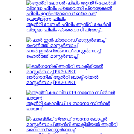
ആൻ്റി ലേസർ ഫിലിം ആൻ്റി-കേൾവി
വിരുദ്ധ ഫിലിം പ്രൈവസി പ്രോട്ട്...
ഫാർ ഇൻഫ്രാറെഡ് മാസ്റ്റർബാച്ച്
ഹെൽത്തി മാസ്റ്റർബാച്ച്
ഓർഗാനിക് ആൻറി ബാക്ടീരിയൽ
മാസ്റ്റർബാച്ച് PK20-PET
ആൻ്റി-കോവിഡ്-19 നാനോ സിൽവർ
ലായനി