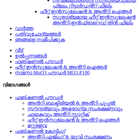
നിറമില്ലാത്തതും സുതാര്യവുമായ
ഫ്ലേം റിട്ടാർഡൻ്റ് ഫിലിം
ഹീറ്റ് ഇൻസുലേഷൻ & ആൻ്റി ഐആർ
സുതാര്യമായ ഹീറ്റ് ഇൻസുലേഷൻ
ആൻ്റി-ഇൻഫ്രാറെഡ് തിൻ ഫിലിം
വാർത്ത
പതിവുചോദ്യങ്ങൾ
ഞങ്ങളെ സമീപിക്കുക
വീട്
ഉൽപ്പന്നങ്ങൾ
ഫങ്ഷണൽ പൗഡർ
ഹീറ്റ് ഇൻസുലേഷൻ & ആൻ്റി ഐആർ
നാനോ MoO3 പൗഡർ MO3-P100
വിഭാഗങ്ങൾ
ഫങ്ഷണൽ പൗഡർ
ആൻറി ബാക്ടീരിയൽ & ആൻ്റി പൂപ്പൽ
സൗന്ദര്യവും ആരോഗ്യ സംരക്ഷണവും
ചാലകവും ആൻ്റി സ്റ്റാറ്റിക്
ഹീറ്റ് ഇൻസുലേഷൻ & ആൻ്റി ഐആർ
മറ്റുള്ളവ
ഫങ്ഷണൽ കോട്ടിംഗ്
ആൻ്റി-ഏജിംഗ് & യുവി സംരക്ഷണം