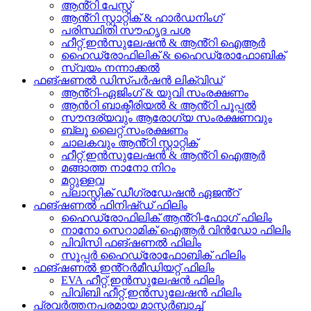
ആൻ്റി പേസ്റ്റ്
ആൻ്റി സ്റ്റാറ്റിക് & ഹാർഡനിംഗ്
പരിസ്ഥിതി സൗഹൃദ പശ
ഹീറ്റ് ഇൻസുലേഷൻ & ആൻ്റി ഐആർ
ഹൈഡ്രോഫിലിക് & ഹൈഡ്രോഫോബിക്
സ്വയം നന്നാക്കൽ
ഫങ്ഷണൽ ഡിസ്പർഷൻ ലിക്വിഡ്
ആൻ്റി-ഏജിംഗ് & യുവി സംരക്ഷണം
ആൻറി ബാക്ടീരിയൽ & ആൻ്റി പൂപ്പൽ
സൗന്ദര്യവും ആരോഗ്യ സംരക്ഷണവും
ബ്ലൂ ലൈറ്റ് സംരക്ഷണം
ചാലകവും ആൻ്റി സ്റ്റാറ്റിക്
ഹീറ്റ് ഇൻസുലേഷൻ & ആൻ്റി ഐആർ
മങ്ങാത്ത നാനോ നിറം
മറ്റുള്ളവ
പ്ലാസ്റ്റിക് ഡീഗ്രഡേഷൻ ഏജൻ്റ്
ഫങ്ഷണൽ ഫിനിഷ്ഡ് ഫിലിം
ഹൈഡ്രോഫിലിക് ആൻ്റി-ഫോഗ് ഫിലിം
നാനോ സെറാമിക് ഐആർ വിൻഡോ ഫിലിം
പിവിസി ഫങ്ഷണൽ ഫിലിം
സൂപ്പർ ഹൈഡ്രോഫോബിക് ഫിലിം
ഫങ്ഷണൽ ഇൻ്റർമീഡിയറ്റ് ഫിലിം
EVA ഹീറ്റ് ഇൻസുലേഷൻ ഫിലിം
പിവിബി ഹീറ്റ് ഇൻസുലേഷൻ ഫിലിം
പ്രവർത്തനപരമായ മാസ്റ്റർബാച്ച്