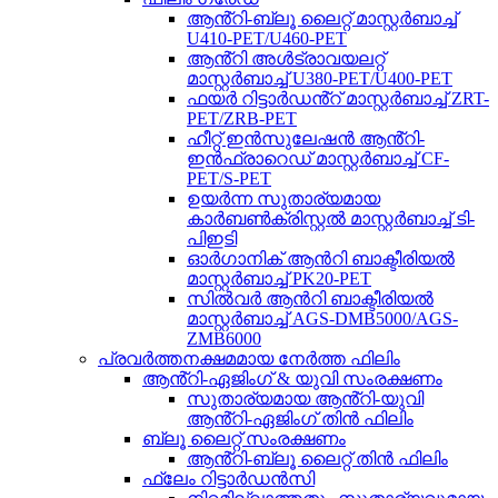
ആൻ്റി-ബ്ലൂ ലൈറ്റ് മാസ്റ്റർബാച്ച്
U410-PET/U460-PET
ആൻ്റി അൾട്രാവയലറ്റ്
മാസ്റ്റർബാച്ച് U380-PET/U400-PET
ഫയർ റിട്ടാർഡൻ്റ് മാസ്റ്റർബാച്ച് ZRT-
PET/ZRB-PET
ഹീറ്റ് ഇൻസുലേഷൻ ആൻ്റി-
ഇൻഫ്രാറെഡ് മാസ്റ്റർബാച്ച് CF-
PET/S-PET
ഉയർന്ന സുതാര്യമായ
കാർബൺക്രിസ്റ്റൽ മാസ്റ്റർബാച്ച് ടി-
പിഇടി
ഓർഗാനിക് ആൻറി ബാക്ടീരിയൽ
മാസ്റ്റർബാച്ച് PK20-PET
സിൽവർ ആൻറി ബാക്ടീരിയൽ
മാസ്റ്റർബാച്ച് AGS-DMB5000/AGS-
ZMB6000
പ്രവർത്തനക്ഷമമായ നേർത്ത ഫിലിം
ആൻ്റി-ഏജിംഗ് & യുവി സംരക്ഷണം
സുതാര്യമായ ആൻ്റി-യുവി
ആൻ്റി-ഏജിംഗ് തിൻ ഫിലിം
ബ്ലൂ ലൈറ്റ് സംരക്ഷണം
ആൻ്റി-ബ്ലൂ ലൈറ്റ് തിൻ ഫിലിം
ഫ്ലേം റിട്ടാർഡൻസി