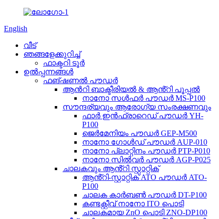
English
വീട്
ഞങ്ങളേക്കുറിച്ച്
ഫാക്ടറി ടൂർ
ഉൽപ്പന്നങ്ങൾ
ഫങ്ഷണൽ പൗഡർ
ആൻറി ബാക്ടീരിയൽ & ആൻ്റി പൂപ്പൽ
നാനോ സൾഫർ പൗഡർ MS-P100
സൗന്ദര്യവും ആരോഗ്യ സംരക്ഷണവും
ഫാർ ഇൻഫ്രാറെഡ് പൗഡർ YH-
P100
ജെർമേനിയം പൗഡർ GEP-M500
നാനോ ഗോൾഡ് പൗഡർ AUP-010
നാനോ പ്ലാറ്റിനം പൗഡർ PTP-P010
നാനോ സിൽവർ പൗഡർ AGP-P025
ചാലകവും ആൻ്റി സ്റ്റാറ്റിക്
ആൻ്റി-സ്റ്റാറ്റിക് ATO പൗഡർ ATO-
P100
ചാലക കാർബൺ പൗഡർ DT-P100
കണ്ടക്റ്റീവ് നാനോ ITO പൊടി
ചാലകമായ ZnO പൊടി ZNO-DP100