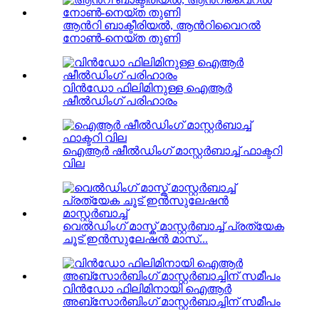
ആൻറി ബാക്ടീരിയൽ, ആൻറിവൈറൽ
നോൺ-നെയ്ത തുണി
വിൻഡോ ഫിലിമിനുള്ള ഐആർ
ഷീൽഡിംഗ് പരിഹാരം
ഐആർ ഷീൽഡിംഗ് മാസ്റ്റർബാച്ച് ഫാക്ടറി
വില
വെൽഡിംഗ് മാസ്ക് മാസ്റ്റർബാച്ച് പ്രത്യേക
ചൂട് ഇൻസുലേഷൻ മാസ്...
വിൻഡോ ഫിലിമിനായി ഐആർ
അബ്സോർബിംഗ് മാസ്റ്റർബാച്ചിന് സമീപം