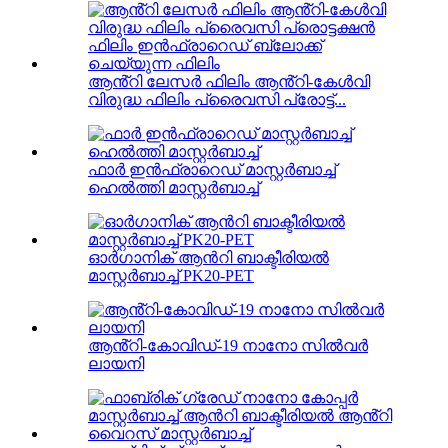
ആൻ്റി ലേസർ ഫിലിം ആൻ്റി-കേൾവി
വിരുദ്ധ ഫിലിം പ്രൈവസി പ്രോട്ട്...
ഫാർ ഇൻഫ്രാറെഡ് മാസ്റ്റർബാച്ച്
ഹെൽത്തി മാസ്റ്റർബാച്ച്
ഓർഗാനിക് ആൻറി ബാക്ടീരിയൽ
മാസ്റ്റർബാച്ച് PK20-PET
ആൻ്റി-കോവിഡ്-19 നാനോ സിൽവർ
ലായനി