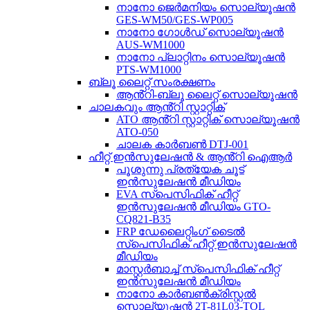
നാനോ ജെർമനിയം സൊല്യൂഷൻ
GES-WM50/GES-WP005
നാനോ ഗോൾഡ് സൊല്യൂഷൻ
AUS-WM1000
നാനോ പ്ലാറ്റിനം സൊല്യൂഷൻ
PTS-WM1000
ബ്ലൂ ലൈറ്റ് സംരക്ഷണം
ആൻ്റി-ബ്ലൂ ലൈറ്റ് സൊല്യൂഷൻ
ചാലകവും ആൻ്റി സ്റ്റാറ്റിക്
ATO ആൻ്റി സ്റ്റാറ്റിക് സൊല്യൂഷൻ
ATO-050
ചാലക കാർബൺ DTJ-001
ഹീറ്റ് ഇൻസുലേഷൻ & ആൻ്റി ഐആർ
പൂശുന്നു പ്രത്യേക ചൂട്
ഇൻസുലേഷൻ മീഡിയം
EVA സ്പെസിഫിക് ഹീറ്റ്
ഇൻസുലേഷൻ മീഡിയം GTO-
CQ821-B35
FRP ഡേലൈറ്റിംഗ് ടൈൽ
സ്പെസിഫിക് ഹീറ്റ് ഇൻസുലേഷൻ
മീഡിയം
മാസ്റ്റർബാച്ച് സ്പെസിഫിക് ഹീറ്റ്
ഇൻസുലേഷൻ മീഡിയം
നാനോ കാർബൺക്രിസ്റ്റൽ
സൊല്യൂഷൻ 2T-81L03-TOL