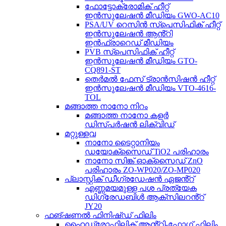
ഫോട്ടോക്രോമിക് ഹീറ്റ്
ഇൻസുലേഷൻ മീഡിയം GWO-AC10
PSA/UV റെസിൻ സ്പെസിഫിക് ഹീറ്റ്
ഇൻസുലേഷൻ ആൻ്റി
ഇൻഫ്രാറെഡ് മീഡിയം
PVB സ്പെസിഫിക് ഹീറ്റ്
ഇൻസുലേഷൻ മീഡിയം GTO-
CQ891-ST
തെർമൽ ഫേസ് ട്രാൻസിഷൻ ഹീറ്റ്
ഇൻസുലേഷൻ മീഡിയം VTO-4616-
TOL
മങ്ങാത്ത നാനോ നിറം
മങ്ങാത്ത നാനോ കളർ
ഡിസ്പർഷൻ ലിക്വിഡ്
മറ്റുള്ളവ
നാനോ ടൈറ്റാനിയം
ഡയോക്സൈഡ് TiO2 പരിഹാരം
നാനോ സിങ്ക് ഓക്സൈഡ് ZnO
പരിഹാരം ZO-WP020/ZO-MP020
പ്ലാസ്റ്റിക് ഡീഗ്രഡേഷൻ ഏജൻ്റ്
എണ്ണമയമുള്ള പശ പ്രത്യേക
ഡിഗ്രേഡബിൾ ആക്സിലറൻ്റ്
JY20
ഫങ്ഷണൽ ഫിനിഷ്ഡ് ഫിലിം
ഹൈഡ്രോഫിലിക് ആൻ്റി-ഫോഗ് ഫിലിം