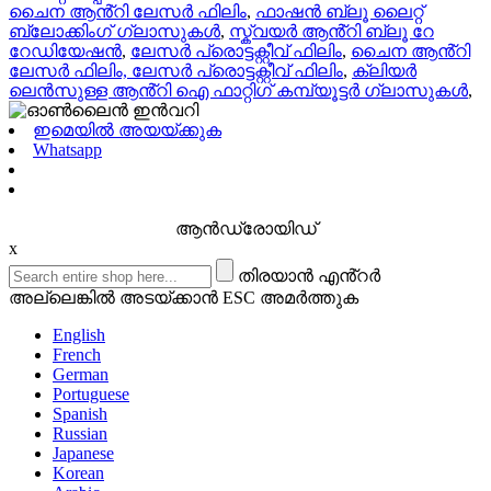
ചൈന ആൻ്റി ലേസർ ഫിലിം
,
ഫാഷൻ ബ്ലൂ ലൈറ്റ്
ബ്ലോക്കിംഗ് ഗ്ലാസുകൾ
,
സ്ക്വയർ ആൻ്റി ബ്ലൂ റേ
റേഡിയേഷൻ
,
ലേസർ പ്രൊട്ടക്റ്റീവ് ഫിലിം
,
ചൈന ആൻ്റി
ലേസർ ഫിലിം, ലേസർ പ്രൊട്ടക്റ്റീവ് ഫിലിം
,
ക്ലിയർ
ലെൻസുള്ള ആൻ്റി ഐ ഫാറ്റിഗ് കമ്പ്യൂട്ടർ ഗ്ലാസുകൾ
,
ഇമെയിൽ അയയ്ക്കുക
Whatsapp
ആൻഡ്രോയിഡ്
x
തിരയാൻ എൻ്റർ
അല്ലെങ്കിൽ അടയ്ക്കാൻ ESC അമർത്തുക
English
French
German
Portuguese
Spanish
Russian
Japanese
Korean