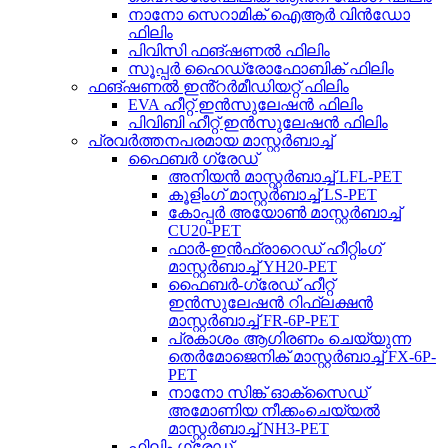
നാനോ സെറാമിക് ഐആർ വിൻഡോ
ഫിലിം
പിവിസി ഫങ്ഷണൽ ഫിലിം
സൂപ്പർ ഹൈഡ്രോഫോബിക് ഫിലിം
ഫങ്ഷണൽ ഇൻ്റർമീഡിയറ്റ് ഫിലിം
EVA ഹീറ്റ് ഇൻസുലേഷൻ ഫിലിം
പിവിബി ഹീറ്റ് ഇൻസുലേഷൻ ഫിലിം
പ്രവർത്തനപരമായ മാസ്റ്റർബാച്ച്
ഫൈബർ ഗ്രേഡ്
അനിയൻ മാസ്റ്റർബാച്ച് LFL-PET
കൂളിംഗ് മാസ്റ്റർബാച്ച് LS-PET
കോപ്പർ അയോൺ മാസ്റ്റർബാച്ച്
CU20-PET
ഫാർ-ഇൻഫ്രാറെഡ് ഹീറ്റിംഗ്
മാസ്റ്റർബാച്ച് YH20-PET
ഫൈബർ-ഗ്രേഡ് ഹീറ്റ്
ഇൻസുലേഷൻ റിഫ്ലക്ഷൻ
മാസ്റ്റർബാച്ച് FR-6P-PET
പ്രകാശം ആഗിരണം ചെയ്യുന്ന
തെർമോജെനിക് മാസ്റ്റർബാച്ച് FX-6P-
PET
നാനോ സിങ്ക് ഓക്സൈഡ്
അമോണിയ നീക്കംചെയ്യൽ
മാസ്റ്റർബാച്ച് NH3-PET
ഫിലിം ഗ്രേഡ്