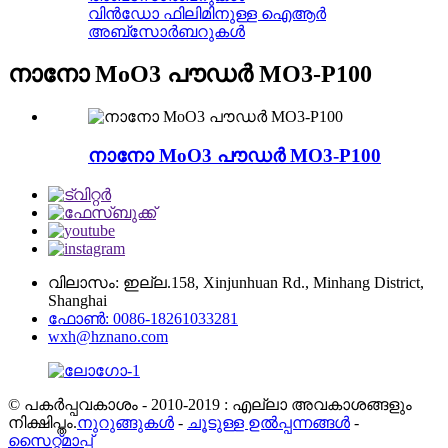
വിൻഡോ ഫിലിമിനുള്ള ഐആർ
അബ്സോർബറുകൾ
നാനോ MoO3 പൗഡർ MO3-P100
നാനോ MoO3 പൗഡർ MO3-P100
വിലാസം: ഇല്ല.158, Xinjunhuan Rd., Minhang District,
Shanghai
ഫോൺ: 0086-18261033281
wxh@hznano.com
© പകർപ്പവകാശം - 2010-2019 : എല്ലാ അവകാശങ്ങളും
നിക്ഷിപ്തം.
നുറുങ്ങുകൾ
-
ചൂടുള്ള ഉൽപ്പന്നങ്ങൾ
-
സൈറ്റ്മാപ്പ്