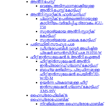
ആൻ്റി പേസ്റ്റ്
വെള്ളം അടിസ്ഥാനമാക്കിയുള്ള
ആൻ്റി-പേസ്റ്റ് കോട്ടിംഗ്
ആൻ്റി സ്റ്റാറ്റിക് & ഹാർഡനിംഗ്
പ്ലാസ്റ്റിക് ഉപരിതലത്തിനായുള്ള
കാഠിന്യം-വർദ്ധിപ്പിച്ച ദ്രാവകം 4GU-
T50
സുതാര്യമായ ആൻ്റി-സ്റ്റാറ്റിക്
കോട്ടിംഗ്
സുതാര്യമായ ചാലക കോട്ടിംഗ്
പരിസ്ഥിതി സൗഹൃദ പശ
ഡീഗ്രേഡബിൾ വാട്ടർ അധിഷ്ഠിത
പ്രഷർ സെൻസിറ്റീവ് പശ JS1050-W
ഹീറ്റ് ഇൻസുലേഷൻ & ആൻ്റി ഐആർ
ഹീറ്റ് ഇൻസുലേഷൻ ആൻ്റി-
ഇൻഫ്രാറെഡ് ഗ്ലാസ് കോട്ടിംഗ്
ബാഹ്യ മതിലിനും പ്രൂഫിനുമുള്ള
ഹീറ്റ് ഇൻസുലേഷൻ പെയിൻ്റ് JD-
W/JD-M
ഉയർന്ന പ്രകടനമുള്ള ഹീറ്റ്
ഇൻസുലേഷൻ ഗ്ലാസ് കോട്ടിംഗ്
AMS-99V
ഹൈഡ്രോഫിലിക് &
ഹൈഡ്രോഫോബിക്
നിറമില്ലാത്ത ഹൈഡ്രോഫോബിക്