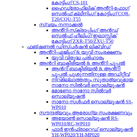
കോട്ടിംഗ് CS-101
ഹൈഡ്രോഫിലിക് ആൻ്റി-ഫോഗ്
സെൽഫ് ക്ലീനിംഗ് കോട്ടിംഗ് CQR-
T20/CQU-T55
സ്വയം നന്നാക്കൽ
ആൻ്റി-സ്‌ക്രാപ്പിംഗ് ആൻഡ്
സെൽഫ് ഹീലിംഗ് ഇലാസ്റ്റിക്
കോട്ടിംഗ് ZXR-T50/ZXU-T50
ഫങ്ഷണൽ ഡിസ്പർഷൻ ലിക്വിഡ്
ആൻ്റി-ഏജിംഗ് & യുവി സംരക്ഷണം
യുവി വിരുദ്ധ പരിഹാരം
ആൻറി ബാക്ടീരിയൽ & ആൻ്റി പൂപ്പൽ
ആൻറി ബാക്ടീരിയൽ & ആൻ്റി
പൂപ്പൽ പൂശുന്നതിനുള്ള അഡിറ്റീവ്
നിറമില്ലാത്തതും സുതാര്യവുമായ
നാനോ സിൽവർ സൊല്യൂഷൻ
മോണോ നാനോ സിൽവർ
സൊല്യൂഷൻ
നാനോ സൾഫർ സൊല്യൂഷൻ SS-
WP010
സൗന്ദര്യവും ആരോഗ്യ സംരക്ഷണവും
അയോൺ സൊല്യൂഷൻ RS-
WP010/RC-WP010
ഫാർ ഇൻഫ്രാറെഡ് സൊല്യൂഷൻ
YH-WP020/YH-MP020