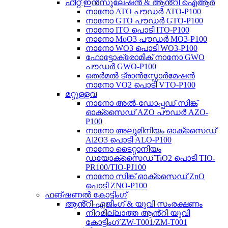
ഹീറ്റ് ഇൻസുലേഷൻ & ആൻ്റി ഐആർ
നാനോ ATO പൗഡർ ATO-P100
നാനോ GTO പൗഡർ GTO-P100
നാനോ ITO പൊടി ITO-P100
നാനോ MoO3 പൗഡർ MO3-P100
നാനോ WO3 പൊടി WO3-P100
ഫോട്ടോക്രോമിക് നാനോ GWO
പൗഡർ GWO-P100
തെർമൽ ട്രാൻസ്ഫോർമേഷൻ
നാനോ VO2 പൊടി VTO-P100
മറ്റുള്ളവ
നാനോ അൽ-ഡോപ്പഡ് സിങ്ക്
ഓക്സൈഡ് AZO പൗഡർ AZO-
P100
നാനോ അലുമിനിയം ഓക്സൈഡ്
Al2O3 പൊടി ALO-P100
നാനോ ടൈറ്റാനിയം
ഡയോക്സൈഡ് TiO2 പൊടി TIO-
PR100/TIO-PJ100
നാനോ സിങ്ക് ഓക്സൈഡ് ZnO
പൊടി ZNO-P100
ഫങ്ഷണൽ കോട്ടിംഗ്
ആൻ്റി-ഏജിംഗ് & യുവി സംരക്ഷണം
നിറമില്ലാത്ത ആൻ്റി യുവി
കോട്ടിംഗ് ZW-T001/ZM-T001