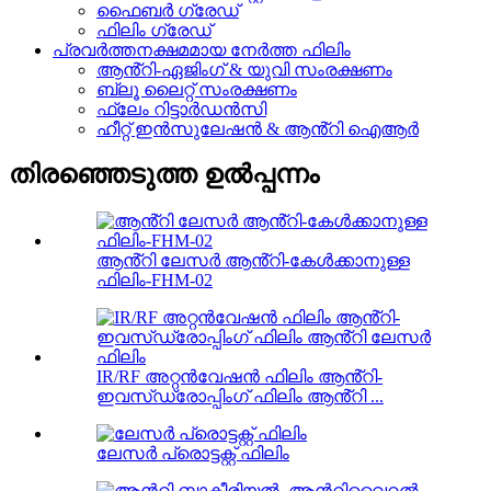
ഫൈബർ ഗ്രേഡ്
ഫിലിം ഗ്രേഡ്
പ്രവർത്തനക്ഷമമായ നേർത്ത ഫിലിം
ആൻ്റി-ഏജിംഗ് & യുവി സംരക്ഷണം
ബ്ലൂ ലൈറ്റ് സംരക്ഷണം
ഫ്ലേം റിട്ടാർഡൻസി
ഹീറ്റ് ഇൻസുലേഷൻ & ആൻ്റി ഐആർ
തിരഞ്ഞെടുത്ത ഉൽപ്പന്നം
ആൻ്റി ലേസർ ആൻ്റി-കേൾക്കാനുള്ള
ഫിലിം-FHM-02
IR/RF അറ്റൻവേഷൻ ഫിലിം ആൻ്റി-
ഇവസ്‌ഡ്രോപ്പിംഗ് ഫിലിം ആൻ്റി ...
ലേസർ പ്രൊട്ടക്റ്റ് ഫിലിം