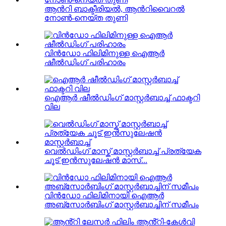
ആൻറി ബാക്ടീരിയൽ, ആൻറിവൈറൽ
നോൺ-നെയ്ത തുണി
വിൻഡോ ഫിലിമിനുള്ള ഐആർ
ഷീൽഡിംഗ് പരിഹാരം
ഐആർ ഷീൽഡിംഗ് മാസ്റ്റർബാച്ച് ഫാക്ടറി
വില
വെൽഡിംഗ് മാസ്ക് മാസ്റ്റർബാച്ച് പ്രത്യേക
ചൂട് ഇൻസുലേഷൻ മാസ്...
വിൻഡോ ഫിലിമിനായി ഐആർ
അബ്സോർബിംഗ് മാസ്റ്റർബാച്ചിന് സമീപം