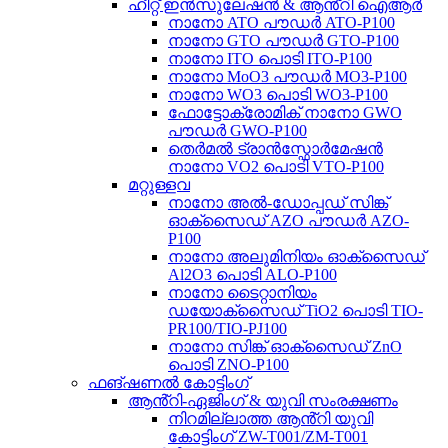
ഹീറ്റ് ഇൻസുലേഷൻ & ആൻ്റി ഐആർ
നാനോ ATO പൗഡർ ATO-P100
നാനോ GTO പൗഡർ GTO-P100
നാനോ ITO പൊടി ITO-P100
നാനോ MoO3 പൗഡർ MO3-P100
നാനോ WO3 പൊടി WO3-P100
ഫോട്ടോക്രോമിക് നാനോ GWO
പൗഡർ GWO-P100
തെർമൽ ട്രാൻസ്ഫോർമേഷൻ
നാനോ VO2 പൊടി VTO-P100
മറ്റുള്ളവ
നാനോ അൽ-ഡോപ്പഡ് സിങ്ക്
ഓക്സൈഡ് AZO പൗഡർ AZO-
P100
നാനോ അലുമിനിയം ഓക്സൈഡ്
Al2O3 പൊടി ALO-P100
നാനോ ടൈറ്റാനിയം
ഡയോക്സൈഡ് TiO2 പൊടി TIO-
PR100/TIO-PJ100
നാനോ സിങ്ക് ഓക്സൈഡ് ZnO
പൊടി ZNO-P100
ഫങ്ഷണൽ കോട്ടിംഗ്
ആൻ്റി-ഏജിംഗ് & യുവി സംരക്ഷണം
നിറമില്ലാത്ത ആൻ്റി യുവി
കോട്ടിംഗ് ZW-T001/ZM-T001