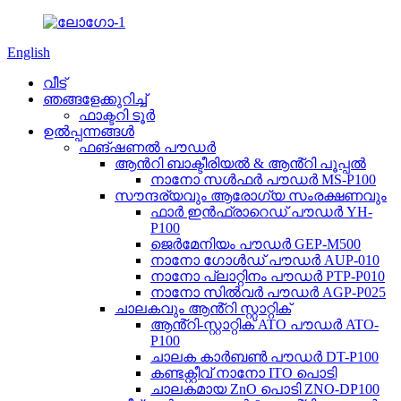
English
വീട്
ഞങ്ങളേക്കുറിച്ച്
ഫാക്ടറി ടൂർ
ഉൽപ്പന്നങ്ങൾ
ഫങ്ഷണൽ പൗഡർ
ആൻറി ബാക്ടീരിയൽ & ആൻ്റി പൂപ്പൽ
നാനോ സൾഫർ പൗഡർ MS-P100
സൗന്ദര്യവും ആരോഗ്യ സംരക്ഷണവും
ഫാർ ഇൻഫ്രാറെഡ് പൗഡർ YH-
P100
ജെർമേനിയം പൗഡർ GEP-M500
നാനോ ഗോൾഡ് പൗഡർ AUP-010
നാനോ പ്ലാറ്റിനം പൗഡർ PTP-P010
നാനോ സിൽവർ പൗഡർ AGP-P025
ചാലകവും ആൻ്റി സ്റ്റാറ്റിക്
ആൻ്റി-സ്റ്റാറ്റിക് ATO പൗഡർ ATO-
P100
ചാലക കാർബൺ പൗഡർ DT-P100
കണ്ടക്റ്റീവ് നാനോ ITO പൊടി
ചാലകമായ ZnO പൊടി ZNO-DP100