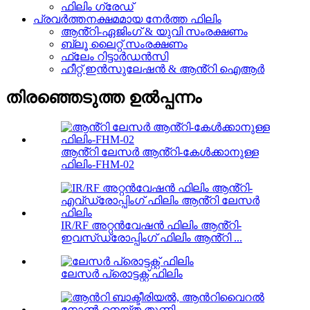
ഫിലിം ഗ്രേഡ്
പ്രവർത്തനക്ഷമമായ നേർത്ത ഫിലിം
ആൻ്റി-ഏജിംഗ് & യുവി സംരക്ഷണം
ബ്ലൂ ലൈറ്റ് സംരക്ഷണം
ഫ്ലേം റിട്ടാർഡൻസി
ഹീറ്റ് ഇൻസുലേഷൻ & ആൻ്റി ഐആർ
തിരഞ്ഞെടുത്ത ഉൽപ്പന്നം
ആൻ്റി ലേസർ ആൻ്റി-കേൾക്കാനുള്ള
ഫിലിം-FHM-02
IR/RF അറ്റൻവേഷൻ ഫിലിം ആൻ്റി-
ഇവസ്‌ഡ്രോപ്പിംഗ് ഫിലിം ആൻ്റി ...
ലേസർ പ്രൊട്ടക്റ്റ് ഫിലിം