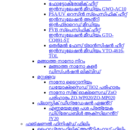
ഫോട്ടോക്രോമിക് ഹീറ്റ്
ഇൻസുലേഷൻ മീഡിയം GWO-AC10
PSA/UV റെസിൻ സ്പെസിഫിക് ഹീറ്റ്
ഇൻസുലേഷൻ ആൻ്റി
ഇൻഫ്രാറെഡ് മീഡിയം
PVB സ്പെസിഫിക് ഹീറ്റ്
ഇൻസുലേഷൻ മീഡിയം GTO-
CQ891-ST
തെർമൽ ഫേസ് ട്രാൻസിഷൻ ഹീറ്റ്
ഇൻസുലേഷൻ മീഡിയം VTO-4616-
TOL
മങ്ങാത്ത നാനോ നിറം
മങ്ങാത്ത നാനോ കളർ
ഡിസ്പർഷൻ ലിക്വിഡ്
മറ്റുള്ളവ
നാനോ ടൈറ്റാനിയം
ഡയോക്സൈഡ് TiO2 പരിഹാരം
നാനോ സിങ്ക് ഓക്സൈഡ് ZnO
പരിഹാരം ZO-WP020/ZO-MP020
പ്ലാസ്റ്റിക് ഡീഗ്രഡേഷൻ ഏജൻ്റ്
എണ്ണമയമുള്ള പശ പ്രത്യേക
ഡിഗ്രേഡബിൾ ആക്സിലറൻ്റ്
JY20
ഫങ്ഷണൽ ഫിനിഷ്ഡ് ഫിലിം
ഹൈഡ്രോഫിലിക് ആൻ്റി-ഫോഗ് ഫിലിം