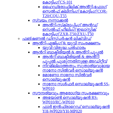
കോട്ടിംഗ് CS-101
ഹൈഡ്രോഫിലിക് ആൻ്റി-ഫോഗ്
സെൽഫ് ക്ലീനിംഗ് കോട്ടിംഗ് CQR-
T20/CQU-T55
സ്വയം നന്നാക്കൽ
ആൻ്റി-സ്‌ക്രാപ്പിംഗ് ആൻഡ്
സെൽഫ് ഹീലിംഗ് ഇലാസ്റ്റിക്
കോട്ടിംഗ് ZXR-T50/ZXU-T50
ഫങ്ഷണൽ ഡിസ്പർഷൻ ലിക്വിഡ്
ആൻ്റി-ഏജിംഗ് & യുവി സംരക്ഷണം
യുവി വിരുദ്ധ പരിഹാരം
ആൻറി ബാക്ടീരിയൽ & ആൻ്റി പൂപ്പൽ
ആൻറി ബാക്ടീരിയൽ & ആൻ്റി
പൂപ്പൽ പൂശുന്നതിനുള്ള അഡിറ്റീവ്
നിറമില്ലാത്തതും സുതാര്യവുമായ
നാനോ സിൽവർ സൊല്യൂഷൻ
മോണോ നാനോ സിൽവർ
സൊല്യൂഷൻ
നാനോ സൾഫർ സൊല്യൂഷൻ SS-
WP010
സൗന്ദര്യവും ആരോഗ്യ സംരക്ഷണവും
അയോൺ സൊല്യൂഷൻ RS-
WP010/RC-WP010
ഫാർ ഇൻഫ്രാറെഡ് സൊല്യൂഷൻ
YH-WP020/YH-MP020