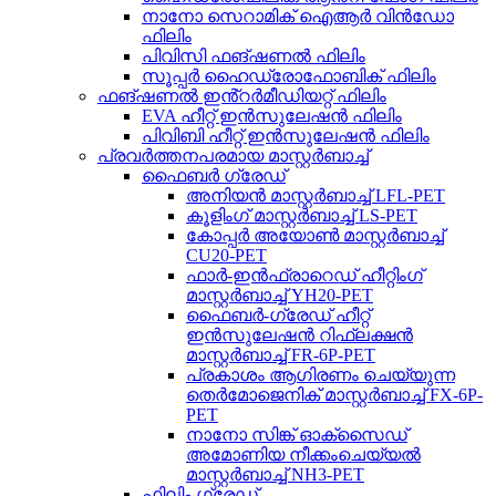
നാനോ സെറാമിക് ഐആർ വിൻഡോ
ഫിലിം
പിവിസി ഫങ്ഷണൽ ഫിലിം
സൂപ്പർ ഹൈഡ്രോഫോബിക് ഫിലിം
ഫങ്ഷണൽ ഇൻ്റർമീഡിയറ്റ് ഫിലിം
EVA ഹീറ്റ് ഇൻസുലേഷൻ ഫിലിം
പിവിബി ഹീറ്റ് ഇൻസുലേഷൻ ഫിലിം
പ്രവർത്തനപരമായ മാസ്റ്റർബാച്ച്
ഫൈബർ ഗ്രേഡ്
അനിയൻ മാസ്റ്റർബാച്ച് LFL-PET
കൂളിംഗ് മാസ്റ്റർബാച്ച് LS-PET
കോപ്പർ അയോൺ മാസ്റ്റർബാച്ച്
CU20-PET
ഫാർ-ഇൻഫ്രാറെഡ് ഹീറ്റിംഗ്
മാസ്റ്റർബാച്ച് YH20-PET
ഫൈബർ-ഗ്രേഡ് ഹീറ്റ്
ഇൻസുലേഷൻ റിഫ്ലക്ഷൻ
മാസ്റ്റർബാച്ച് FR-6P-PET
പ്രകാശം ആഗിരണം ചെയ്യുന്ന
തെർമോജെനിക് മാസ്റ്റർബാച്ച് FX-6P-
PET
നാനോ സിങ്ക് ഓക്സൈഡ്
അമോണിയ നീക്കംചെയ്യൽ
മാസ്റ്റർബാച്ച് NH3-PET
ഫിലിം ഗ്രേഡ്