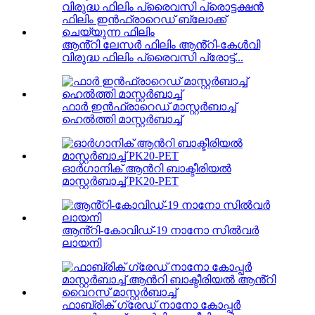
ആൻ്റി ലേസർ ഫിലിം ആൻ്റി-കേൾവി
വിരുദ്ധ ഫിലിം പ്രൈവസി പ്രോട്ട്...
ഫാർ ഇൻഫ്രാറെഡ് മാസ്റ്റർബാച്ച്
ഹെൽത്തി മാസ്റ്റർബാച്ച്
ഓർഗാനിക് ആൻറി ബാക്ടീരിയൽ
മാസ്റ്റർബാച്ച് PK20-PET
ആൻ്റി-കോവിഡ്-19 നാനോ സിൽവർ
ലായനി
ഫാബ്രിക് ഗ്രേഡ് നാനോ കോപ്പർ