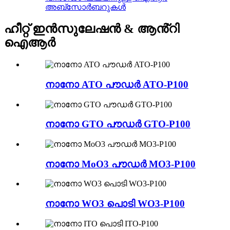
അബ്സോർബറുകൾ
ഹീറ്റ് ഇൻസുലേഷൻ & ആൻ്റി
ഐആർ
നാനോ ATO പൗഡർ ATO-P100
നാനോ GTO പൗഡർ GTO-P100
നാനോ MoO3 പൗഡർ MO3-P100
നാനോ WO3 പൊടി WO3-P100