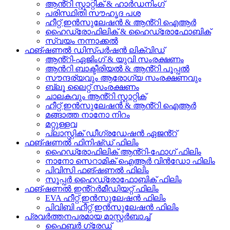
ആൻ്റി സ്റ്റാറ്റിക് & ഹാർഡനിംഗ്
പരിസ്ഥിതി സൗഹൃദ പശ
ഹീറ്റ് ഇൻസുലേഷൻ & ആൻ്റി ഐആർ
ഹൈഡ്രോഫിലിക് & ഹൈഡ്രോഫോബിക്
സ്വയം നന്നാക്കൽ
ഫങ്ഷണൽ ഡിസ്പർഷൻ ലിക്വിഡ്
ആൻ്റി-ഏജിംഗ് & യുവി സംരക്ഷണം
ആൻറി ബാക്ടീരിയൽ & ആൻ്റി പൂപ്പൽ
സൗന്ദര്യവും ആരോഗ്യ സംരക്ഷണവും
ബ്ലൂ ലൈറ്റ് സംരക്ഷണം
ചാലകവും ആൻ്റി സ്റ്റാറ്റിക്
ഹീറ്റ് ഇൻസുലേഷൻ & ആൻ്റി ഐആർ
മങ്ങാത്ത നാനോ നിറം
മറ്റുള്ളവ
പ്ലാസ്റ്റിക് ഡീഗ്രഡേഷൻ ഏജൻ്റ്
ഫങ്ഷണൽ ഫിനിഷ്ഡ് ഫിലിം
ഹൈഡ്രോഫിലിക് ആൻ്റി-ഫോഗ് ഫിലിം
നാനോ സെറാമിക് ഐആർ വിൻഡോ ഫിലിം
പിവിസി ഫങ്ഷണൽ ഫിലിം
സൂപ്പർ ഹൈഡ്രോഫോബിക് ഫിലിം
ഫങ്ഷണൽ ഇൻ്റർമീഡിയറ്റ് ഫിലിം
EVA ഹീറ്റ് ഇൻസുലേഷൻ ഫിലിം
പിവിബി ഹീറ്റ് ഇൻസുലേഷൻ ഫിലിം
പ്രവർത്തനപരമായ മാസ്റ്റർബാച്ച്
ഫൈബർ ഗ്രേഡ്