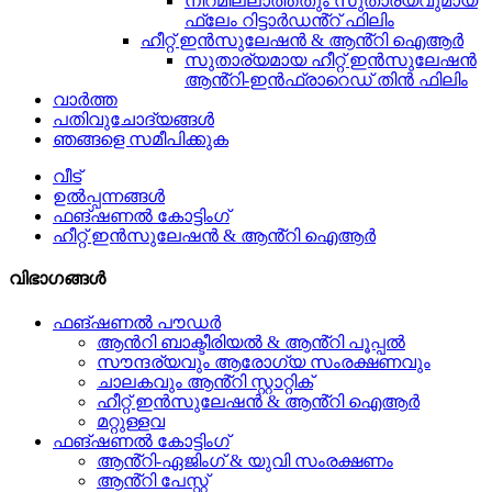
നിറമില്ലാത്തതും സുതാര്യവുമായ
ഫ്ലേം റിട്ടാർഡൻ്റ് ഫിലിം
ഹീറ്റ് ഇൻസുലേഷൻ & ആൻ്റി ഐആർ
സുതാര്യമായ ഹീറ്റ് ഇൻസുലേഷൻ
ആൻ്റി-ഇൻഫ്രാറെഡ് തിൻ ഫിലിം
വാർത്ത
പതിവുചോദ്യങ്ങൾ
ഞങ്ങളെ സമീപിക്കുക
വീട്
ഉൽപ്പന്നങ്ങൾ
ഫങ്ഷണൽ കോട്ടിംഗ്
ഹീറ്റ് ഇൻസുലേഷൻ & ആൻ്റി ഐആർ
വിഭാഗങ്ങൾ
ഫങ്ഷണൽ പൗഡർ
ആൻറി ബാക്ടീരിയൽ & ആൻ്റി പൂപ്പൽ
സൗന്ദര്യവും ആരോഗ്യ സംരക്ഷണവും
ചാലകവും ആൻ്റി സ്റ്റാറ്റിക്
ഹീറ്റ് ഇൻസുലേഷൻ & ആൻ്റി ഐആർ
മറ്റുള്ളവ
ഫങ്ഷണൽ കോട്ടിംഗ്
ആൻ്റി-ഏജിംഗ് & യുവി സംരക്ഷണം
ആൻ്റി പേസ്റ്റ്