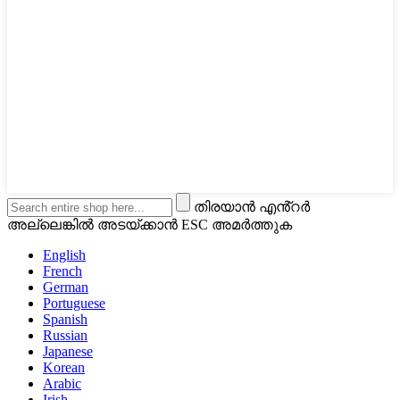
തിരയാൻ എൻ്റർ
അല്ലെങ്കിൽ അടയ്ക്കാൻ ESC അമർത്തുക
English
French
German
Portuguese
Spanish
Russian
Japanese
Korean
Arabic
Irish