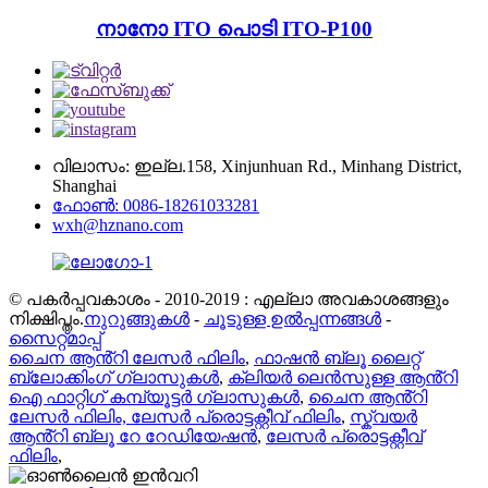
നാനോ ITO പൊടി ITO-P100
വിലാസം: ഇല്ല.158, Xinjunhuan Rd., Minhang District,
Shanghai
ഫോൺ: 0086-18261033281
wxh@hznano.com
© പകർപ്പവകാശം - 2010-2019 : എല്ലാ അവകാശങ്ങളും
നിക്ഷിപ്തം.
നുറുങ്ങുകൾ
-
ചൂടുള്ള ഉൽപ്പന്നങ്ങൾ
-
സൈറ്റ്മാപ്പ്
ചൈന ആൻ്റി ലേസർ ഫിലിം
,
ഫാഷൻ ബ്ലൂ ലൈറ്റ്
ബ്ലോക്കിംഗ് ഗ്ലാസുകൾ
,
ക്ലിയർ ലെൻസുള്ള ആൻ്റി
ഐ ഫാറ്റിഗ് കമ്പ്യൂട്ടർ ഗ്ലാസുകൾ
,
ചൈന ആൻ്റി
ലേസർ ഫിലിം, ലേസർ പ്രൊട്ടക്റ്റീവ് ഫിലിം
,
സ്ക്വയർ
ആൻ്റി ബ്ലൂ റേ റേഡിയേഷൻ
,
ലേസർ പ്രൊട്ടക്റ്റീവ്
ഫിലിം
,