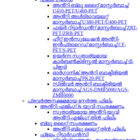
ആൻ്റി-ബ്ലൂ ലൈറ്റ് മാസ്റ്റർബാച്ച്
U410-PET/U460-PET
ആൻ്റി അൾട്രാവയലറ്റ്
മാസ്റ്റർബാച്ച് U380-PET/U400-PET
ഫയർ റിട്ടാർഡൻ്റ് മാസ്റ്റർബാച്ച് ZRT-
PET/ZRB-PET
ഹീറ്റ് ഇൻസുലേഷൻ ആൻ്റി-
ഇൻഫ്രാറെഡ് മാസ്റ്റർബാച്ച് CF-
PET/S-PET
ഉയർന്ന സുതാര്യമായ
കാർബൺക്രിസ്റ്റൽ മാസ്റ്റർബാച്ച് ടി-
പിഇടി
ഓർഗാനിക് ആൻറി ബാക്ടീരിയൽ
മാസ്റ്റർബാച്ച് PK20-PET
സിൽവർ ആൻറി ബാക്ടീരിയൽ
മാസ്റ്റർബാച്ച് AGS-DMB5000/AGS-
ZMB6000
പ്രവർത്തനക്ഷമമായ നേർത്ത ഫിലിം
ആൻ്റി-ഏജിംഗ് & യുവി സംരക്ഷണം
സുതാര്യമായ ആൻ്റി-യുവി
ആൻ്റി-ഏജിംഗ് തിൻ ഫിലിം
ബ്ലൂ ലൈറ്റ് സംരക്ഷണം
ആൻ്റി-ബ്ലൂ ലൈറ്റ് തിൻ ഫിലിം
ഫ്ലേം റിട്ടാർഡൻസി