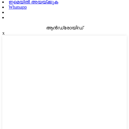
ഇമെയിൽ അയയ്ക്കുക
Whatsapp
ആൻഡ്രോയിഡ്
x