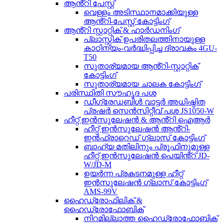
ആൻ്റി പേസ്റ്റ്
വെള്ളം അടിസ്ഥാനമാക്കിയുള്ള
ആൻ്റി-പേസ്റ്റ് കോട്ടിംഗ്
ആൻ്റി സ്റ്റാറ്റിക് & ഹാർഡനിംഗ്
പ്ലാസ്റ്റിക് ഉപരിതലത്തിനായുള്ള
കാഠിന്യം-വർദ്ധിപ്പിച്ച ദ്രാവകം 4GU-
T50
സുതാര്യമായ ആൻ്റി-സ്റ്റാറ്റിക്
കോട്ടിംഗ്
സുതാര്യമായ ചാലക കോട്ടിംഗ്
പരിസ്ഥിതി സൗഹൃദ പശ
ഡീഗ്രേഡബിൾ വാട്ടർ അധിഷ്ഠിത
പ്രഷർ സെൻസിറ്റീവ് പശ JS1050-W
ഹീറ്റ് ഇൻസുലേഷൻ & ആൻ്റി ഐആർ
ഹീറ്റ് ഇൻസുലേഷൻ ആൻ്റി-
ഇൻഫ്രാറെഡ് ഗ്ലാസ് കോട്ടിംഗ്
ബാഹ്യ മതിലിനും പ്രൂഫിനുമുള്ള
ഹീറ്റ് ഇൻസുലേഷൻ പെയിൻ്റ് JD-
W/JD-M
ഉയർന്ന പ്രകടനമുള്ള ഹീറ്റ്
ഇൻസുലേഷൻ ഗ്ലാസ് കോട്ടിംഗ്
AMS-99V
ഹൈഡ്രോഫിലിക് &
ഹൈഡ്രോഫോബിക്
നിറമില്ലാത്ത ഹൈഡ്രോഫോബിക്