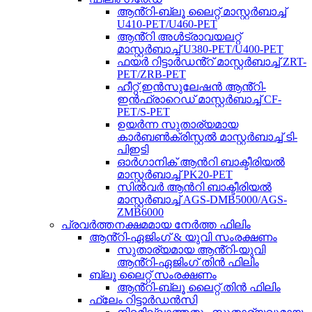
ആൻ്റി-ബ്ലൂ ലൈറ്റ് മാസ്റ്റർബാച്ച്
U410-PET/U460-PET
ആൻ്റി അൾട്രാവയലറ്റ്
മാസ്റ്റർബാച്ച് U380-PET/U400-PET
ഫയർ റിട്ടാർഡൻ്റ് മാസ്റ്റർബാച്ച് ZRT-
PET/ZRB-PET
ഹീറ്റ് ഇൻസുലേഷൻ ആൻ്റി-
ഇൻഫ്രാറെഡ് മാസ്റ്റർബാച്ച് CF-
PET/S-PET
ഉയർന്ന സുതാര്യമായ
കാർബൺക്രിസ്റ്റൽ മാസ്റ്റർബാച്ച് ടി-
പിഇടി
ഓർഗാനിക് ആൻറി ബാക്ടീരിയൽ
മാസ്റ്റർബാച്ച് PK20-PET
സിൽവർ ആൻറി ബാക്ടീരിയൽ
മാസ്റ്റർബാച്ച് AGS-DMB5000/AGS-
ZMB6000
പ്രവർത്തനക്ഷമമായ നേർത്ത ഫിലിം
ആൻ്റി-ഏജിംഗ് & യുവി സംരക്ഷണം
സുതാര്യമായ ആൻ്റി-യുവി
ആൻ്റി-ഏജിംഗ് തിൻ ഫിലിം
ബ്ലൂ ലൈറ്റ് സംരക്ഷണം
ആൻ്റി-ബ്ലൂ ലൈറ്റ് തിൻ ഫിലിം
ഫ്ലേം റിട്ടാർഡൻസി