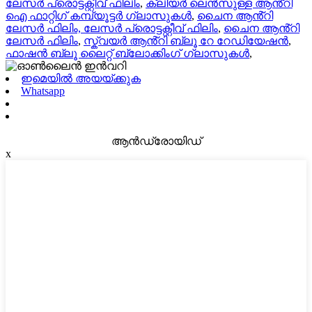
ലേസർ പ്രൊട്ടക്റ്റീവ് ഫിലിം
,
ക്ലിയർ ലെൻസുള്ള ആൻ്റി
ഐ ഫാറ്റിഗ് കമ്പ്യൂട്ടർ ഗ്ലാസുകൾ
,
ചൈന ആൻ്റി
ലേസർ ഫിലിം, ലേസർ പ്രൊട്ടക്റ്റീവ് ഫിലിം
,
ചൈന ആൻ്റി
ലേസർ ഫിലിം
,
സ്ക്വയർ ആൻ്റി ബ്ലൂ റേ റേഡിയേഷൻ
,
ഫാഷൻ ബ്ലൂ ലൈറ്റ് ബ്ലോക്കിംഗ് ഗ്ലാസുകൾ
,
ഇമെയിൽ അയയ്ക്കുക
Whatsapp
ആൻഡ്രോയിഡ്
x