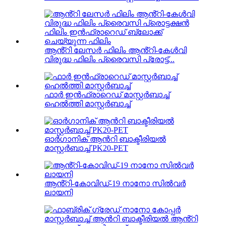
ആൻ്റി ലേസർ ഫിലിം ആൻ്റി-കേൾവി
വിരുദ്ധ ഫിലിം പ്രൈവസി പ്രോട്ട്...
ഫാർ ഇൻഫ്രാറെഡ് മാസ്റ്റർബാച്ച്
ഹെൽത്തി മാസ്റ്റർബാച്ച്
ഓർഗാനിക് ആൻറി ബാക്ടീരിയൽ
മാസ്റ്റർബാച്ച് PK20-PET
ആൻ്റി-കോവിഡ്-19 നാനോ സിൽവർ
ലായനി