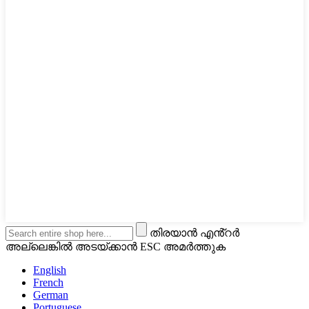
തിരയാൻ എൻ്റർ
അല്ലെങ്കിൽ അടയ്ക്കാൻ ESC അമർത്തുക
English
French
German
Portuguese