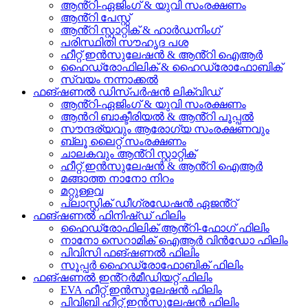
ആൻ്റി-ഏജിംഗ് & യുവി സംരക്ഷണം
ആൻ്റി പേസ്റ്റ്
ആൻ്റി സ്റ്റാറ്റിക് & ഹാർഡനിംഗ്
പരിസ്ഥിതി സൗഹൃദ പശ
ഹീറ്റ് ഇൻസുലേഷൻ & ആൻ്റി ഐആർ
ഹൈഡ്രോഫിലിക് & ഹൈഡ്രോഫോബിക്
സ്വയം നന്നാക്കൽ
ഫങ്ഷണൽ ഡിസ്പർഷൻ ലിക്വിഡ്
ആൻ്റി-ഏജിംഗ് & യുവി സംരക്ഷണം
ആൻറി ബാക്ടീരിയൽ & ആൻ്റി പൂപ്പൽ
സൗന്ദര്യവും ആരോഗ്യ സംരക്ഷണവും
ബ്ലൂ ലൈറ്റ് സംരക്ഷണം
ചാലകവും ആൻ്റി സ്റ്റാറ്റിക്
ഹീറ്റ് ഇൻസുലേഷൻ & ആൻ്റി ഐആർ
മങ്ങാത്ത നാനോ നിറം
മറ്റുള്ളവ
പ്ലാസ്റ്റിക് ഡീഗ്രഡേഷൻ ഏജൻ്റ്
ഫങ്ഷണൽ ഫിനിഷ്ഡ് ഫിലിം
ഹൈഡ്രോഫിലിക് ആൻ്റി-ഫോഗ് ഫിലിം
നാനോ സെറാമിക് ഐആർ വിൻഡോ ഫിലിം
പിവിസി ഫങ്ഷണൽ ഫിലിം
സൂപ്പർ ഹൈഡ്രോഫോബിക് ഫിലിം
ഫങ്ഷണൽ ഇൻ്റർമീഡിയറ്റ് ഫിലിം
EVA ഹീറ്റ് ഇൻസുലേഷൻ ഫിലിം
പിവിബി ഹീറ്റ് ഇൻസുലേഷൻ ഫിലിം