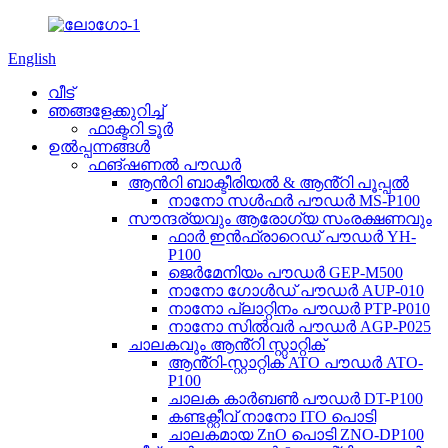
English
വീട്
ഞങ്ങളേക്കുറിച്ച്
ഫാക്ടറി ടൂർ
ഉൽപ്പന്നങ്ങൾ
ഫങ്ഷണൽ പൗഡർ
ആൻറി ബാക്ടീരിയൽ & ആൻ്റി പൂപ്പൽ
നാനോ സൾഫർ പൗഡർ MS-P100
സൗന്ദര്യവും ആരോഗ്യ സംരക്ഷണവും
ഫാർ ഇൻഫ്രാറെഡ് പൗഡർ YH-
P100
ജെർമേനിയം പൗഡർ GEP-M500
നാനോ ഗോൾഡ് പൗഡർ AUP-010
നാനോ പ്ലാറ്റിനം പൗഡർ PTP-P010
നാനോ സിൽവർ പൗഡർ AGP-P025
ചാലകവും ആൻ്റി സ്റ്റാറ്റിക്
ആൻ്റി-സ്റ്റാറ്റിക് ATO പൗഡർ ATO-
P100
ചാലക കാർബൺ പൗഡർ DT-P100
കണ്ടക്റ്റീവ് നാനോ ITO പൊടി
ചാലകമായ ZnO പൊടി ZNO-DP100