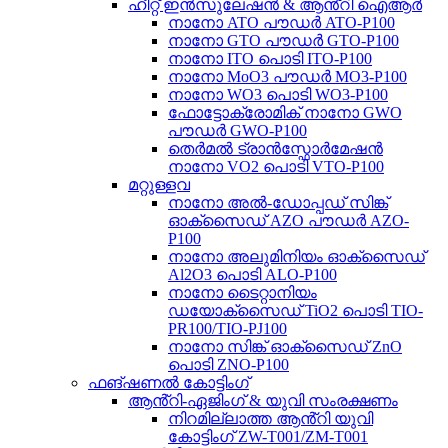
ഹീറ്റ് ഇൻസുലേഷൻ & ആൻ്റി ഐആർ
നാനോ ATO പൗഡർ ATO-P100
നാനോ GTO പൗഡർ GTO-P100
നാനോ ITO പൊടി ITO-P100
നാനോ MoO3 പൗഡർ MO3-P100
നാനോ WO3 പൊടി WO3-P100
ഫോട്ടോക്രോമിക് നാനോ GWO
പൗഡർ GWO-P100
തെർമൽ ട്രാൻസ്ഫോർമേഷൻ
നാനോ VO2 പൊടി VTO-P100
മറ്റുള്ളവ
നാനോ അൽ-ഡോപ്പഡ് സിങ്ക്
ഓക്സൈഡ് AZO പൗഡർ AZO-
P100
നാനോ അലുമിനിയം ഓക്സൈഡ്
Al2O3 പൊടി ALO-P100
നാനോ ടൈറ്റാനിയം
ഡയോക്സൈഡ് TiO2 പൊടി TIO-
PR100/TIO-PJ100
നാനോ സിങ്ക് ഓക്സൈഡ് ZnO
പൊടി ZNO-P100
ഫങ്ഷണൽ കോട്ടിംഗ്
ആൻ്റി-ഏജിംഗ് & യുവി സംരക്ഷണം
നിറമില്ലാത്ത ആൻ്റി യുവി
കോട്ടിംഗ് ZW-T001/ZM-T001