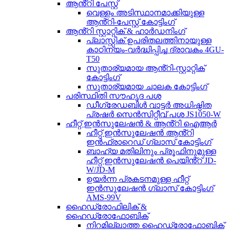
ആൻ്റി പേസ്റ്റ്
വെള്ളം അടിസ്ഥാനമാക്കിയുള്ള
ആൻ്റി-പേസ്റ്റ് കോട്ടിംഗ്
ആൻ്റി സ്റ്റാറ്റിക് & ഹാർഡനിംഗ്
പ്ലാസ്റ്റിക് ഉപരിതലത്തിനായുള്ള
കാഠിന്യം-വർദ്ധിപ്പിച്ച ദ്രാവകം 4GU-
T50
സുതാര്യമായ ആൻ്റി-സ്റ്റാറ്റിക്
കോട്ടിംഗ്
സുതാര്യമായ ചാലക കോട്ടിംഗ്
പരിസ്ഥിതി സൗഹൃദ പശ
ഡീഗ്രേഡബിൾ വാട്ടർ അധിഷ്ഠിത
പ്രഷർ സെൻസിറ്റീവ് പശ JS1050-W
ഹീറ്റ് ഇൻസുലേഷൻ & ആൻ്റി ഐആർ
ഹീറ്റ് ഇൻസുലേഷൻ ആൻ്റി
ഇൻഫ്രാറെഡ് ഗ്ലാസ് കോട്ടിംഗ്
ബാഹ്യ മതിലിനും പ്രൂഫിനുമുള്ള
ഹീറ്റ് ഇൻസുലേഷൻ പെയിൻ്റ് JD-
W/JD-M
ഉയർന്ന പ്രകടനമുള്ള ഹീറ്റ്
ഇൻസുലേഷൻ ഗ്ലാസ് കോട്ടിംഗ്
AMS-99V
ഹൈഡ്രോഫിലിക് &
ഹൈഡ്രോഫോബിക്
നിറമില്ലാത്ത ഹൈഡ്രോഫോബിക്