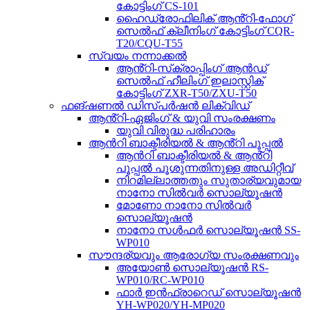
കോട്ടിംഗ് CS-101
ഹൈഡ്രോഫിലിക് ആൻ്റി-ഫോഗ്
സെൽഫ് ക്ലീനിംഗ് കോട്ടിംഗ് CQR-
T20/CQU-T55
സ്വയം നന്നാക്കൽ
ആൻ്റി-സ്‌ക്രാപ്പിംഗ് ആൻഡ്
സെൽഫ് ഹീലിംഗ് ഇലാസ്റ്റിക്
കോട്ടിംഗ് ZXR-T50/ZXU-T50
ഫങ്ഷണൽ ഡിസ്പർഷൻ ലിക്വിഡ്
ആൻ്റി-ഏജിംഗ് & യുവി സംരക്ഷണം
യുവി വിരുദ്ധ പരിഹാരം
ആൻറി ബാക്ടീരിയൽ & ആൻ്റി പൂപ്പൽ
ആൻറി ബാക്ടീരിയൽ & ആൻ്റി
പൂപ്പൽ പൂശുന്നതിനുള്ള അഡിറ്റീവ്
നിറമില്ലാത്തതും സുതാര്യവുമായ
നാനോ സിൽവർ സൊല്യൂഷൻ
മോണോ നാനോ സിൽവർ
സൊല്യൂഷൻ
നാനോ സൾഫർ സൊല്യൂഷൻ SS-
WP010
സൗന്ദര്യവും ആരോഗ്യ സംരക്ഷണവും
അയോൺ സൊല്യൂഷൻ RS-
WP010/RC-WP010
ഫാർ ഇൻഫ്രാറെഡ് സൊല്യൂഷൻ
YH-WP020/YH-MP020