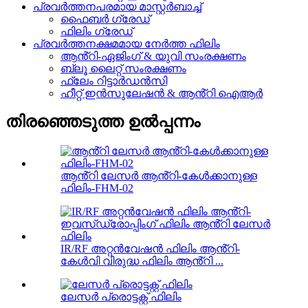
പ്രവർത്തനപരമായ മാസ്റ്റർബാച്ച്
ഫൈബർ ഗ്രേഡ്
ഫിലിം ഗ്രേഡ്
പ്രവർത്തനക്ഷമമായ നേർത്ത ഫിലിം
ആൻ്റി-ഏജിംഗ് & യുവി സംരക്ഷണം
ബ്ലൂ ലൈറ്റ് സംരക്ഷണം
ഫ്ലേം റിട്ടാർഡൻസി
ഹീറ്റ് ഇൻസുലേഷൻ & ആൻ്റി ഐആർ
തിരഞ്ഞെടുത്ത ഉൽപ്പന്നം
ആൻ്റി ലേസർ ആൻ്റി-കേൾക്കാനുള്ള
ഫിലിം-FHM-02
IR/RF അറ്റൻവേഷൻ ഫിലിം ആൻ്റി-
കേൾവി വിരുദ്ധ ഫിലിം ആൻ്റി ...
ലേസർ പ്രൊട്ടക്റ്റ് ഫിലിം