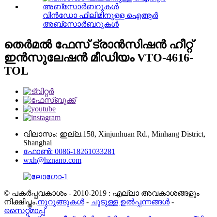
വിൻഡോ ഫിലിമിനുള്ള ഐആർ
അബ്സോർബറുകൾ
തെർമൽ ഫേസ് ട്രാൻസിഷൻ ഹീറ്റ്
ഇൻസുലേഷൻ മീഡിയം VTO-4616-
TOL
വിലാസം: ഇല്ല.158, Xinjunhuan Rd., Minhang District,
Shanghai
ഫോൺ: 0086-18261033281
wxh@hznano.com
© പകർപ്പവകാശം - 2010-2019 : എല്ലാ അവകാശങ്ങളും
നിക്ഷിപ്തം.
നുറുങ്ങുകൾ
-
ചൂടുള്ള ഉൽപ്പന്നങ്ങൾ
-
സൈറ്റ്മാപ്പ്