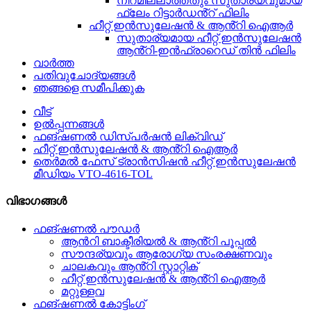
നിറമില്ലാത്തതും സുതാര്യവുമായ
ഫ്ലേം റിട്ടാർഡൻ്റ് ഫിലിം
ഹീറ്റ് ഇൻസുലേഷൻ & ആൻ്റി ഐആർ
സുതാര്യമായ ഹീറ്റ് ഇൻസുലേഷൻ
ആൻ്റി-ഇൻഫ്രാറെഡ് തിൻ ഫിലിം
വാർത്ത
പതിവുചോദ്യങ്ങൾ
ഞങ്ങളെ സമീപിക്കുക
വീട്
ഉൽപ്പന്നങ്ങൾ
ഫങ്ഷണൽ ഡിസ്പർഷൻ ലിക്വിഡ്
ഹീറ്റ് ഇൻസുലേഷൻ & ആൻ്റി ഐആർ
തെർമൽ ഫേസ് ട്രാൻസിഷൻ ഹീറ്റ് ഇൻസുലേഷൻ
മീഡിയം VTO-4616-TOL
വിഭാഗങ്ങൾ
ഫങ്ഷണൽ പൗഡർ
ആൻറി ബാക്ടീരിയൽ & ആൻ്റി പൂപ്പൽ
സൗന്ദര്യവും ആരോഗ്യ സംരക്ഷണവും
ചാലകവും ആൻ്റി സ്റ്റാറ്റിക്
ഹീറ്റ് ഇൻസുലേഷൻ & ആൻ്റി ഐആർ
മറ്റുള്ളവ
ഫങ്ഷണൽ കോട്ടിംഗ്