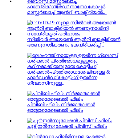
ഫാബ്രിക് ഗ്രേഡ് നാനോ കോപ്പർ
മാസ്റ്റർബാച്ച് ആൻറി ബാക്ടീരിയൽ...
സിൽവർ അയോൺ ആൻറി ബാക്ടീരിയൽ
അണുനശീകരണം കേന്ദ്രീകരിച്ച്...
ധരിക്കാൻ-പ്രതിരോധശേഷിയുള്ള &
ഹാർഡൻഡ് കോട്ടിംഗ് ഉയർന്ന
ഗ്ലോസിനുള്ള...
പിവിബി ഫിലിം നിർമ്മാതാക്കൾ
ഓട്ടോമൊബൈൽ ഫിലിം
ചൂട് ഇൻസുലേഷൻ പിവിസി ഫിലിം