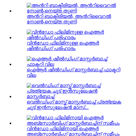
ആൻറി ബാക്ടീരിയൽ, ആൻറിവൈറൽ
നോൺ-നെയ്ത തുണി
വിൻഡോ ഫിലിമിനുള്ള ഐആർ
ഷീൽഡിംഗ് പരിഹാരം
ഐആർ ഷീൽഡിംഗ് മാസ്റ്റർബാച്ച് ഫാക്ടറി
വില
വെൽഡിംഗ് മാസ്ക് മാസ്റ്റർബാച്ച് പ്രത്യേക
ചൂട് ഇൻസുലേഷൻ മാസ്...
വിൻഡോ ഫിലിമിനായി ഐആർ
അബ്സോർബിംഗ് മാസ്റ്റർബാച്ചിന് സമീപം