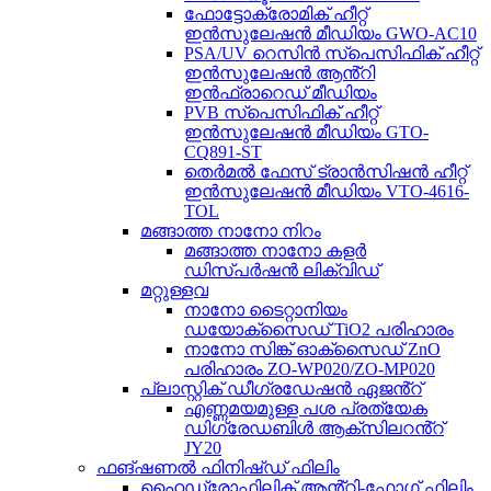
ഫോട്ടോക്രോമിക് ഹീറ്റ്
ഇൻസുലേഷൻ മീഡിയം GWO-AC10
PSA/UV റെസിൻ സ്പെസിഫിക് ഹീറ്റ്
ഇൻസുലേഷൻ ആൻ്റി
ഇൻഫ്രാറെഡ് മീഡിയം
PVB സ്പെസിഫിക് ഹീറ്റ്
ഇൻസുലേഷൻ മീഡിയം GTO-
CQ891-ST
തെർമൽ ഫേസ് ട്രാൻസിഷൻ ഹീറ്റ്
ഇൻസുലേഷൻ മീഡിയം VTO-4616-
TOL
മങ്ങാത്ത നാനോ നിറം
മങ്ങാത്ത നാനോ കളർ
ഡിസ്പർഷൻ ലിക്വിഡ്
മറ്റുള്ളവ
നാനോ ടൈറ്റാനിയം
ഡയോക്സൈഡ് TiO2 പരിഹാരം
നാനോ സിങ്ക് ഓക്സൈഡ് ZnO
പരിഹാരം ZO-WP020/ZO-MP020
പ്ലാസ്റ്റിക് ഡീഗ്രഡേഷൻ ഏജൻ്റ്
എണ്ണമയമുള്ള പശ പ്രത്യേക
ഡിഗ്രേഡബിൾ ആക്സിലറൻ്റ്
JY20
ഫങ്ഷണൽ ഫിനിഷ്ഡ് ഫിലിം
ഹൈഡ്രോഫിലിക് ആൻ്റി-ഫോഗ് ഫിലിം