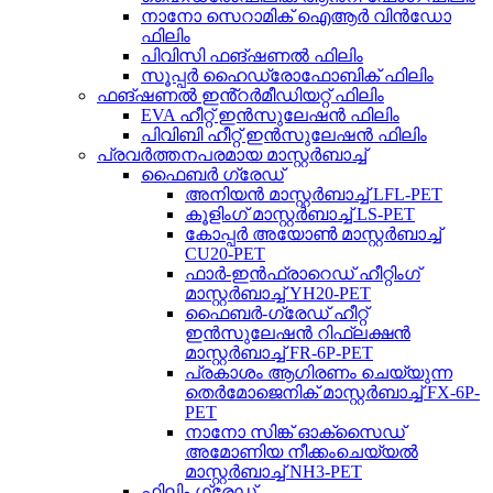
നാനോ സെറാമിക് ഐആർ വിൻഡോ
ഫിലിം
പിവിസി ഫങ്ഷണൽ ഫിലിം
സൂപ്പർ ഹൈഡ്രോഫോബിക് ഫിലിം
ഫങ്ഷണൽ ഇൻ്റർമീഡിയറ്റ് ഫിലിം
EVA ഹീറ്റ് ഇൻസുലേഷൻ ഫിലിം
പിവിബി ഹീറ്റ് ഇൻസുലേഷൻ ഫിലിം
പ്രവർത്തനപരമായ മാസ്റ്റർബാച്ച്
ഫൈബർ ഗ്രേഡ്
അനിയൻ മാസ്റ്റർബാച്ച് LFL-PET
കൂളിംഗ് മാസ്റ്റർബാച്ച് LS-PET
കോപ്പർ അയോൺ മാസ്റ്റർബാച്ച്
CU20-PET
ഫാർ-ഇൻഫ്രാറെഡ് ഹീറ്റിംഗ്
മാസ്റ്റർബാച്ച് YH20-PET
ഫൈബർ-ഗ്രേഡ് ഹീറ്റ്
ഇൻസുലേഷൻ റിഫ്ലക്ഷൻ
മാസ്റ്റർബാച്ച് FR-6P-PET
പ്രകാശം ആഗിരണം ചെയ്യുന്ന
തെർമോജെനിക് മാസ്റ്റർബാച്ച് FX-6P-
PET
നാനോ സിങ്ക് ഓക്സൈഡ്
അമോണിയ നീക്കംചെയ്യൽ
മാസ്റ്റർബാച്ച് NH3-PET
ഫിലിം ഗ്രേഡ്