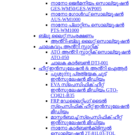
നാനോ ജെർമനിയം സൊല്യൂഷൻ
GES-WM50/GES-WP005
നാനോ ഗോൾഡ് സൊല്യൂഷൻ
AUS-WM1000
നാനോ പ്ലാറ്റിനം സൊല്യൂഷൻ
PTS-WM1000
ബ്ലൂ ലൈറ്റ് സംരക്ഷണം
ആൻ്റി-ബ്ലൂ ലൈറ്റ് സൊല്യൂഷൻ
ചാലകവും ആൻ്റി സ്റ്റാറ്റിക്
ATO ആൻ്റി സ്റ്റാറ്റിക് സൊല്യൂഷൻ
ATO-050
ചാലക കാർബൺ DTJ-001
ഹീറ്റ് ഇൻസുലേഷൻ & ആൻ്റി ഐആർ
പൂശുന്നു പ്രത്യേക ചൂട്
ഇൻസുലേഷൻ മീഡിയം
EVA സ്പെസിഫിക് ഹീറ്റ്
ഇൻസുലേഷൻ മീഡിയം GTO-
CQ821-B35
FRP ഡേലൈറ്റിംഗ് ടൈൽ
സ്പെസിഫിക് ഹീറ്റ് ഇൻസുലേഷൻ
മീഡിയം
മാസ്റ്റർബാച്ച് സ്പെസിഫിക് ഹീറ്റ്
ഇൻസുലേഷൻ മീഡിയം
നാനോ കാർബൺക്രിസ്റ്റൽ
സൊല്യൂഷൻ 2T-81L03-TOL