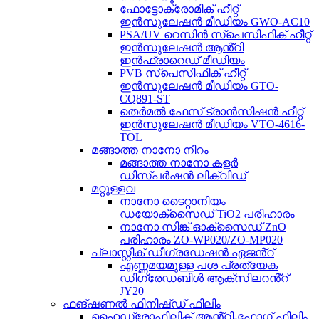
ഫോട്ടോക്രോമിക് ഹീറ്റ്
ഇൻസുലേഷൻ മീഡിയം GWO-AC10
PSA/UV റെസിൻ സ്പെസിഫിക് ഹീറ്റ്
ഇൻസുലേഷൻ ആൻ്റി
ഇൻഫ്രാറെഡ് മീഡിയം
PVB സ്പെസിഫിക് ഹീറ്റ്
ഇൻസുലേഷൻ മീഡിയം GTO-
CQ891-ST
തെർമൽ ഫേസ് ട്രാൻസിഷൻ ഹീറ്റ്
ഇൻസുലേഷൻ മീഡിയം VTO-4616-
TOL
മങ്ങാത്ത നാനോ നിറം
മങ്ങാത്ത നാനോ കളർ
ഡിസ്പർഷൻ ലിക്വിഡ്
മറ്റുള്ളവ
നാനോ ടൈറ്റാനിയം
ഡയോക്സൈഡ് TiO2 പരിഹാരം
നാനോ സിങ്ക് ഓക്സൈഡ് ZnO
പരിഹാരം ZO-WP020/ZO-MP020
പ്ലാസ്റ്റിക് ഡീഗ്രഡേഷൻ ഏജൻ്റ്
എണ്ണമയമുള്ള പശ പ്രത്യേക
ഡിഗ്രേഡബിൾ ആക്സിലറൻ്റ്
JY20
ഫങ്ഷണൽ ഫിനിഷ്ഡ് ഫിലിം
ഹൈഡ്രോഫിലിക് ആൻ്റി-ഫോഗ് ഫിലിം