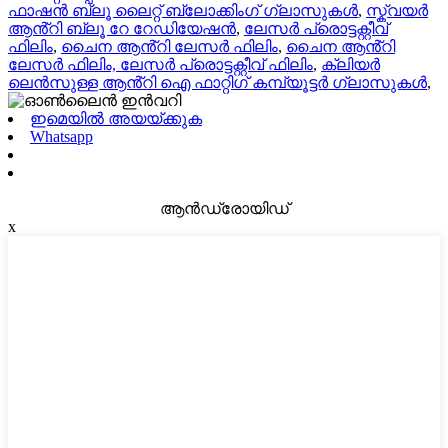
ഫാഷൻ ബ്ലൂ ലൈറ്റ് ബ്ലോക്കിംഗ് ഗ്ലാസുകൾ
,
സ്ക്വയർ
ആൻ്റി ബ്ലൂ റേ റേഡിയേഷൻ
,
ലേസർ പ്രൊട്ടക്റ്റീവ്
ഫിലിം
,
ചൈന ആൻ്റി ലേസർ ഫിലിം
,
ചൈന ആൻ്റി
ലേസർ ഫിലിം, ലേസർ പ്രൊട്ടക്റ്റീവ് ഫിലിം
,
ക്ലിയർ
ലെൻസുള്ള ആൻ്റി ഐ ഫാറ്റിഗ് കമ്പ്യൂട്ടർ ഗ്ലാസുകൾ
,
ഇമെയിൽ അയയ്ക്കുക
Whatsapp
ആൻഡ്രോയിഡ്
x