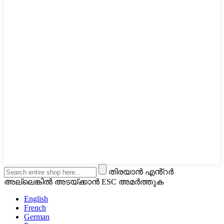
തിരയാൻ എൻ്റർ
അല്ലെങ്കിൽ അടയ്ക്കാൻ ESC അമർത്തുക
English
French
German