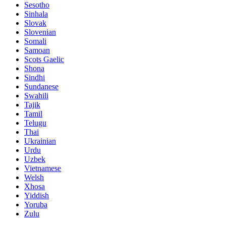
Sesotho
Sinhala
Slovak
Slovenian
Somali
Samoan
Scots Gaelic
Shona
Sindhi
Sundanese
Swahili
Tajik
Tamil
Telugu
Thai
Ukrainian
Urdu
Uzbek
Vietnamese
Welsh
Xhosa
Yiddish
Yoruba
Zulu