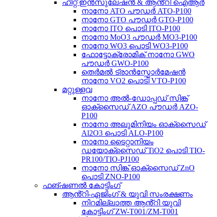
ഹീറ്റ് ഇൻസുലേഷൻ & ആൻ്റി ഐആർ
നാനോ ATO പൗഡർ ATO-P100
നാനോ GTO പൗഡർ GTO-P100
നാനോ ITO പൊടി ITO-P100
നാനോ MoO3 പൗഡർ MO3-P100
നാനോ WO3 പൊടി WO3-P100
ഫോട്ടോക്രോമിക് നാനോ GWO
പൗഡർ GWO-P100
തെർമൽ ട്രാൻസ്ഫോർമേഷൻ
നാനോ VO2 പൊടി VTO-P100
മറ്റുള്ളവ
നാനോ അൽ-ഡോപ്പഡ് സിങ്ക്
ഓക്സൈഡ് AZO പൗഡർ AZO-
P100
നാനോ അലുമിനിയം ഓക്സൈഡ്
Al2O3 പൊടി ALO-P100
നാനോ ടൈറ്റാനിയം
ഡയോക്സൈഡ് TiO2 പൊടി TIO-
PR100/TIO-PJ100
നാനോ സിങ്ക് ഓക്സൈഡ് ZnO
പൊടി ZNO-P100
ഫങ്ഷണൽ കോട്ടിംഗ്
ആൻ്റി-ഏജിംഗ് & യുവി സംരക്ഷണം
നിറമില്ലാത്ത ആൻ്റി യുവി
കോട്ടിംഗ് ZW-T001/ZM-T001