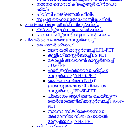
നാനോ സെറാമിക് ഐആർ വിൻഡോ
ഫിലിം
പിവിസി ഫങ്ഷണൽ ഫിലിം
സൂപ്പർ ഹൈഡ്രോഫോബിക് ഫിലിം
ഫങ്ഷണൽ ഇൻ്റർമീഡിയറ്റ് ഫിലിം
EVA ഹീറ്റ് ഇൻസുലേഷൻ ഫിലിം
പിവിബി ഹീറ്റ് ഇൻസുലേഷൻ ഫിലിം
പ്രവർത്തനപരമായ മാസ്റ്റർബാച്ച്
ഫൈബർ ഗ്രേഡ്
അനിയൻ മാസ്റ്റർബാച്ച് LFL-PET
കൂളിംഗ് മാസ്റ്റർബാച്ച് LS-PET
കോപ്പർ അയോൺ മാസ്റ്റർബാച്ച്
CU20-PET
ഫാർ-ഇൻഫ്രാറെഡ് ഹീറ്റിംഗ്
മാസ്റ്റർബാച്ച് YH20-PET
ഫൈബർ-ഗ്രേഡ് ഹീറ്റ്
ഇൻസുലേഷൻ റിഫ്ലക്ഷൻ
മാസ്റ്റർബാച്ച് FR-6P-PET
പ്രകാശം ആഗിരണം ചെയ്യുന്ന
തെർമോജെനിക് മാസ്റ്റർബാച്ച് FX-6P-
PET
നാനോ സിങ്ക് ഓക്സൈഡ്
അമോണിയ നീക്കംചെയ്യൽ
മാസ്റ്റർബാച്ച് NH3-PET
ഫിലിം ഗ്രേഡ്