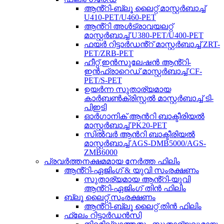
ആൻ്റി-ബ്ലൂ ലൈറ്റ് മാസ്റ്റർബാച്ച്
U410-PET/U460-PET
ആൻ്റി അൾട്രാവയലറ്റ്
മാസ്റ്റർബാച്ച് U380-PET/U400-PET
ഫയർ റിട്ടാർഡൻ്റ് മാസ്റ്റർബാച്ച് ZRT-
PET/ZRB-PET
ഹീറ്റ് ഇൻസുലേഷൻ ആൻ്റി-
ഇൻഫ്രാറെഡ് മാസ്റ്റർബാച്ച് CF-
PET/S-PET
ഉയർന്ന സുതാര്യമായ
കാർബൺക്രിസ്റ്റൽ മാസ്റ്റർബാച്ച് ടി-
പിഇടി
ഓർഗാനിക് ആൻറി ബാക്ടീരിയൽ
മാസ്റ്റർബാച്ച് PK20-PET
സിൽവർ ആൻറി ബാക്ടീരിയൽ
മാസ്റ്റർബാച്ച് AGS-DMB5000/AGS-
ZMB6000
പ്രവർത്തനക്ഷമമായ നേർത്ത ഫിലിം
ആൻ്റി-ഏജിംഗ് & യുവി സംരക്ഷണം
സുതാര്യമായ ആൻ്റി-യുവി
ആൻ്റി-ഏജിംഗ് തിൻ ഫിലിം
ബ്ലൂ ലൈറ്റ് സംരക്ഷണം
ആൻ്റി-ബ്ലൂ ലൈറ്റ് തിൻ ഫിലിം
ഫ്ലേം റിട്ടാർഡൻസി