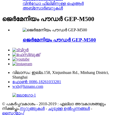
വിൻഡോ ഫിലിമിനുള്ള ഐആർ
അബ്സോർബറുകൾ
ജെർമേനിയം പൗഡർ GEP-M500
ജെർമേനിയം പൗഡർ GEP-M500
വിലാസം: ഇല്ല.158, Xinjunhuan Rd., Minhang District,
Shanghai
ഫോൺ: 0086-18261033281
wxh@hznano.com
© പകർപ്പവകാശം - 2010-2019 : എല്ലാ അവകാശങ്ങളും
നിക്ഷിപ്തം.
നുറുങ്ങുകൾ
-
ചൂടുള്ള ഉൽപ്പന്നങ്ങൾ
-
സൈറ്റ്മാപ്പ്