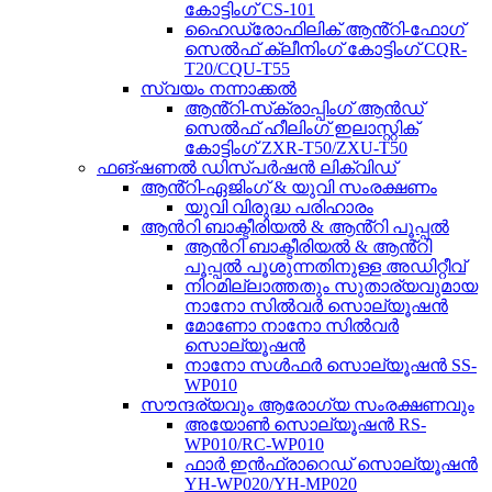
കോട്ടിംഗ് CS-101
ഹൈഡ്രോഫിലിക് ആൻ്റി-ഫോഗ്
സെൽഫ് ക്ലീനിംഗ് കോട്ടിംഗ് CQR-
T20/CQU-T55
സ്വയം നന്നാക്കൽ
ആൻ്റി-സ്‌ക്രാപ്പിംഗ് ആൻഡ്
സെൽഫ് ഹീലിംഗ് ഇലാസ്റ്റിക്
കോട്ടിംഗ് ZXR-T50/ZXU-T50
ഫങ്ഷണൽ ഡിസ്പർഷൻ ലിക്വിഡ്
ആൻ്റി-ഏജിംഗ് & യുവി സംരക്ഷണം
യുവി വിരുദ്ധ പരിഹാരം
ആൻറി ബാക്ടീരിയൽ & ആൻ്റി പൂപ്പൽ
ആൻറി ബാക്ടീരിയൽ & ആൻ്റി
പൂപ്പൽ പൂശുന്നതിനുള്ള അഡിറ്റീവ്
നിറമില്ലാത്തതും സുതാര്യവുമായ
നാനോ സിൽവർ സൊല്യൂഷൻ
മോണോ നാനോ സിൽവർ
സൊല്യൂഷൻ
നാനോ സൾഫർ സൊല്യൂഷൻ SS-
WP010
സൗന്ദര്യവും ആരോഗ്യ സംരക്ഷണവും
അയോൺ സൊല്യൂഷൻ RS-
WP010/RC-WP010
ഫാർ ഇൻഫ്രാറെഡ് സൊല്യൂഷൻ
YH-WP020/YH-MP020