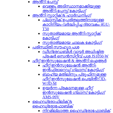
ആൻ്റി പേസ്റ്റ്
വെള്ളം അടിസ്ഥാനമാക്കിയുള്ള
ആൻ്റി-പേസ്റ്റ് കോട്ടിംഗ്
ആൻ്റി സ്റ്റാറ്റിക് & ഹാർഡനിംഗ്
പ്ലാസ്റ്റിക് ഉപരിതലത്തിനായുള്ള
കാഠിന്യം-വർദ്ധിപ്പിച്ച ദ്രാവകം 4GU-
T50
സുതാര്യമായ ആൻ്റി-സ്റ്റാറ്റിക്
കോട്ടിംഗ്
സുതാര്യമായ ചാലക കോട്ടിംഗ്
പരിസ്ഥിതി സൗഹൃദ പശ
ഡീഗ്രേഡബിൾ വാട്ടർ അധിഷ്ഠിത
പ്രഷർ സെൻസിറ്റീവ് പശ JS1050-W
ഹീറ്റ് ഇൻസുലേഷൻ & ആൻ്റി ഐആർ
ഹീറ്റ് ഇൻസുലേഷൻ ആൻ്റി-
ഇൻഫ്രാറെഡ് ഗ്ലാസ് കോട്ടിംഗ്
ബാഹ്യ മതിലിനും പ്രൂഫിനുമുള്ള
ഹീറ്റ് ഇൻസുലേഷൻ പെയിൻ്റ് JD-
W/JD-M
ഉയർന്ന പ്രകടനമുള്ള ഹീറ്റ്
ഇൻസുലേഷൻ ഗ്ലാസ് കോട്ടിംഗ്
AMS-99V
ഹൈഡ്രോഫിലിക് &
ഹൈഡ്രോഫോബിക്
നിറമില്ലാത്ത ഹൈഡ്രോഫോബിക്