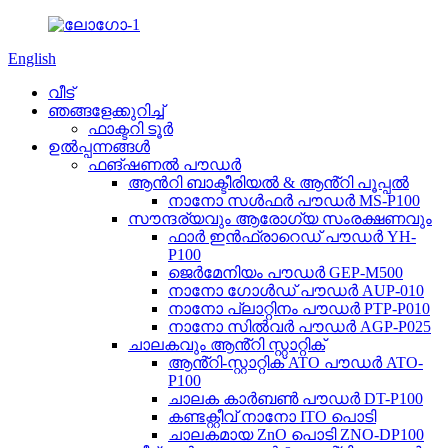
English
വീട്
ഞങ്ങളേക്കുറിച്ച്
ഫാക്ടറി ടൂർ
ഉൽപ്പന്നങ്ങൾ
ഫങ്ഷണൽ പൗഡർ
ആൻറി ബാക്ടീരിയൽ & ആൻ്റി പൂപ്പൽ
നാനോ സൾഫർ പൗഡർ MS-P100
സൗന്ദര്യവും ആരോഗ്യ സംരക്ഷണവും
ഫാർ ഇൻഫ്രാറെഡ് പൗഡർ YH-
P100
ജെർമേനിയം പൗഡർ GEP-M500
നാനോ ഗോൾഡ് പൗഡർ AUP-010
നാനോ പ്ലാറ്റിനം പൗഡർ PTP-P010
നാനോ സിൽവർ പൗഡർ AGP-P025
ചാലകവും ആൻ്റി സ്റ്റാറ്റിക്
ആൻ്റി-സ്റ്റാറ്റിക് ATO പൗഡർ ATO-
P100
ചാലക കാർബൺ പൗഡർ DT-P100
കണ്ടക്റ്റീവ് നാനോ ITO പൊടി
ചാലകമായ ZnO പൊടി ZNO-DP100