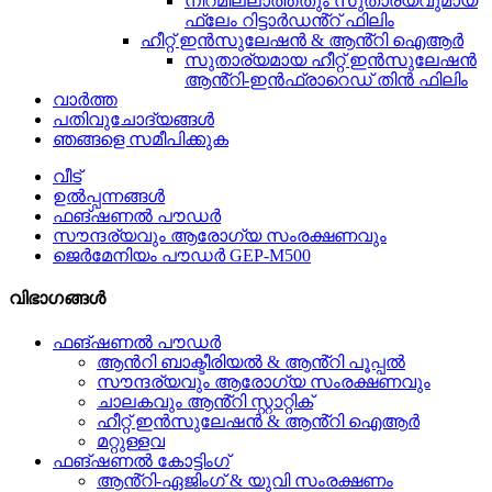
നിറമില്ലാത്തതും സുതാര്യവുമായ
ഫ്ലേം റിട്ടാർഡൻ്റ് ഫിലിം
ഹീറ്റ് ഇൻസുലേഷൻ & ആൻ്റി ഐആർ
സുതാര്യമായ ഹീറ്റ് ഇൻസുലേഷൻ
ആൻ്റി-ഇൻഫ്രാറെഡ് തിൻ ഫിലിം
വാർത്ത
പതിവുചോദ്യങ്ങൾ
ഞങ്ങളെ സമീപിക്കുക
വീട്
ഉൽപ്പന്നങ്ങൾ
ഫങ്ഷണൽ പൗഡർ
സൗന്ദര്യവും ആരോഗ്യ സംരക്ഷണവും
ജെർമേനിയം പൗഡർ GEP-M500
വിഭാഗങ്ങൾ
ഫങ്ഷണൽ പൗഡർ
ആൻറി ബാക്ടീരിയൽ & ആൻ്റി പൂപ്പൽ
സൗന്ദര്യവും ആരോഗ്യ സംരക്ഷണവും
ചാലകവും ആൻ്റി സ്റ്റാറ്റിക്
ഹീറ്റ് ഇൻസുലേഷൻ & ആൻ്റി ഐആർ
മറ്റുള്ളവ
ഫങ്ഷണൽ കോട്ടിംഗ്
ആൻ്റി-ഏജിംഗ് & യുവി സംരക്ഷണം