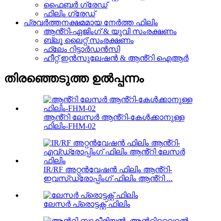
ഫൈബർ ഗ്രേഡ്
ഫിലിം ഗ്രേഡ്
പ്രവർത്തനക്ഷമമായ നേർത്ത ഫിലിം
ആൻ്റി-ഏജിംഗ് & യുവി സംരക്ഷണം
ബ്ലൂ ലൈറ്റ് സംരക്ഷണം
ഫ്ലേം റിട്ടാർഡൻസി
ഹീറ്റ് ഇൻസുലേഷൻ & ആൻ്റി ഐആർ
തിരഞ്ഞെടുത്ത ഉൽപ്പന്നം
ആൻ്റി ലേസർ ആൻ്റി-കേൾക്കാനുള്ള
ഫിലിം-FHM-02
IR/RF അറ്റൻവേഷൻ ഫിലിം ആൻ്റി-
ഇവസ്‌ഡ്രോപ്പിംഗ് ഫിലിം ആൻ്റി ...
ലേസർ പ്രൊട്ടക്റ്റ് ഫിലിം