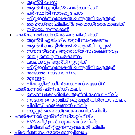
ആൻ്റി പേസ്റ്റ്
ആൻ്റി സ്റ്റാറ്റിക് & ഹാർഡനിംഗ്
പരിസ്ഥിതി സൗഹൃദ പശ
ഹീറ്റ് ഇൻസുലേഷൻ & ആൻ്റി ഐആർ
ഹൈഡ്രോഫിലിക് & ഹൈഡ്രോഫോബിക്
സ്വയം നന്നാക്കൽ
ഫങ്ഷണൽ ഡിസ്പർഷൻ ലിക്വിഡ്
ആൻ്റി-ഏജിംഗ് & യുവി സംരക്ഷണം
ആൻറി ബാക്ടീരിയൽ & ആൻ്റി പൂപ്പൽ
സൗന്ദര്യവും ആരോഗ്യ സംരക്ഷണവും
ബ്ലൂ ലൈറ്റ് സംരക്ഷണം
ചാലകവും ആൻ്റി സ്റ്റാറ്റിക്
ഹീറ്റ് ഇൻസുലേഷൻ & ആൻ്റി ഐആർ
മങ്ങാത്ത നാനോ നിറം
മറ്റുള്ളവ
പ്ലാസ്റ്റിക് ഡീഗ്രഡേഷൻ ഏജൻ്റ്
ഫങ്ഷണൽ ഫിനിഷ്ഡ് ഫിലിം
ഹൈഡ്രോഫിലിക് ആൻ്റി-ഫോഗ് ഫിലിം
നാനോ സെറാമിക് ഐആർ വിൻഡോ ഫിലിം
പിവിസി ഫങ്ഷണൽ ഫിലിം
സൂപ്പർ ഹൈഡ്രോഫോബിക് ഫിലിം
ഫങ്ഷണൽ ഇൻ്റർമീഡിയറ്റ് ഫിലിം
EVA ഹീറ്റ് ഇൻസുലേഷൻ ഫിലിം
പിവിബി ഹീറ്റ് ഇൻസുലേഷൻ ഫിലിം
പ്രവർത്തനപരമായ മാസ്റ്റർബാച്ച്