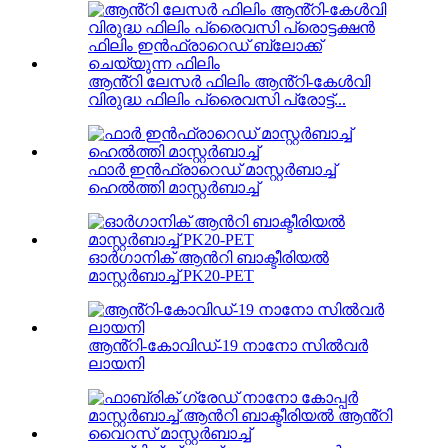
ആൻ്റി ലേസർ ഫിലിം ആൻ്റി-കേൾവി
വിരുദ്ധ ഫിലിം പ്രൈവസി പ്രോട്ട്...
ഫാർ ഇൻഫ്രാറെഡ് മാസ്റ്റർബാച്ച്
ഹെൽത്തി മാസ്റ്റർബാച്ച്
ഓർഗാനിക് ആൻറി ബാക്ടീരിയൽ
മാസ്റ്റർബാച്ച് PK20-PET
ആൻ്റി-കോവിഡ്-19 നാനോ സിൽവർ
ലായനി