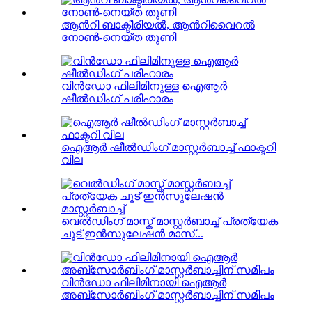
ആൻറി ബാക്ടീരിയൽ, ആൻറിവൈറൽ
നോൺ-നെയ്ത തുണി
വിൻഡോ ഫിലിമിനുള്ള ഐആർ
ഷീൽഡിംഗ് പരിഹാരം
ഐആർ ഷീൽഡിംഗ് മാസ്റ്റർബാച്ച് ഫാക്ടറി
വില
വെൽഡിംഗ് മാസ്ക് മാസ്റ്റർബാച്ച് പ്രത്യേക
ചൂട് ഇൻസുലേഷൻ മാസ്...
വിൻഡോ ഫിലിമിനായി ഐആർ
അബ്സോർബിംഗ് മാസ്റ്റർബാച്ചിന് സമീപം