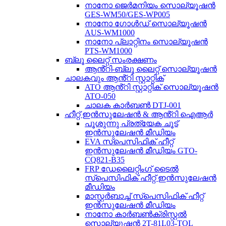
നാനോ ജെർമനിയം സൊല്യൂഷൻ
GES-WM50/GES-WP005
നാനോ ഗോൾഡ് സൊല്യൂഷൻ
AUS-WM1000
നാനോ പ്ലാറ്റിനം സൊല്യൂഷൻ
PTS-WM1000
ബ്ലൂ ലൈറ്റ് സംരക്ഷണം
ആൻ്റി-ബ്ലൂ ലൈറ്റ് സൊല്യൂഷൻ
ചാലകവും ആൻ്റി സ്റ്റാറ്റിക്
ATO ആൻ്റി സ്റ്റാറ്റിക് സൊല്യൂഷൻ
ATO-050
ചാലക കാർബൺ DTJ-001
ഹീറ്റ് ഇൻസുലേഷൻ & ആൻ്റി ഐആർ
പൂശുന്നു പ്രത്യേക ചൂട്
ഇൻസുലേഷൻ മീഡിയം
EVA സ്പെസിഫിക് ഹീറ്റ്
ഇൻസുലേഷൻ മീഡിയം GTO-
CQ821-B35
FRP ഡേലൈറ്റിംഗ് ടൈൽ
സ്പെസിഫിക് ഹീറ്റ് ഇൻസുലേഷൻ
മീഡിയം
മാസ്റ്റർബാച്ച് സ്പെസിഫിക് ഹീറ്റ്
ഇൻസുലേഷൻ മീഡിയം
നാനോ കാർബൺക്രിസ്റ്റൽ
സൊല്യൂഷൻ 2T-81L03-TOL