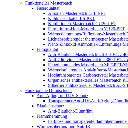
Funktioneller Masterbatch
Faserqualität
Anionen-Masterbatch LFL-PET
Kühlmasterbatch LS-PET
Kupferionen-Masterbatch CU20-PET
Ferninfrarot-Heiz-Masterbatch YH20-PET
Wärmedämmungs-Reflexions-Masterbatch FR
Lichtabsorbierender thermogener Masterba
Nano-Zinkoxid-Ammoniak-Entfernungs-Ma
Filmqualität
Anti-Blaulicht-Masterbatch U410-PET/U4
Anti-Ultraviolett-Masterbatch U380-PET/
Feuerhemmendes Masterbatch ZRT-PET/
Wärmeisolierendes Anti-Infrarot-Masterba
Hochtransparentes Carboncrystal Masterba
Organisches antibakterielles Masterbatch 
Silberner antibakterieller Masterbatch
Funktionelle Dünnschicht
Anti-Aging- und UV-Schutz
Transparenter Anti-UV-Anti-Aging-Dünnfi
Blaulichtschutz
Anti-Blaulicht-Dünnfilm
Flammhemmung
Farblose und transparente flammhemmende 
Wärmeisolierung und Anti-IR