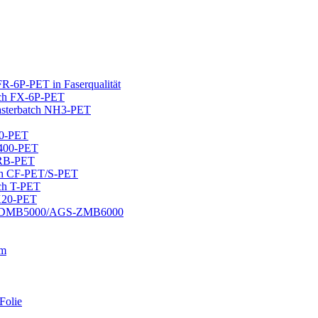
-6P-PET in Faserqualität
tch FX-6P-PET
sterbatch NH3-PET
60-PET
U400-PET
ZRB-PET
tch CF-PET/S-PET
tch T-PET
PK20-PET
 AGS-DMB5000/AGS-ZMB6000
lm
Folie