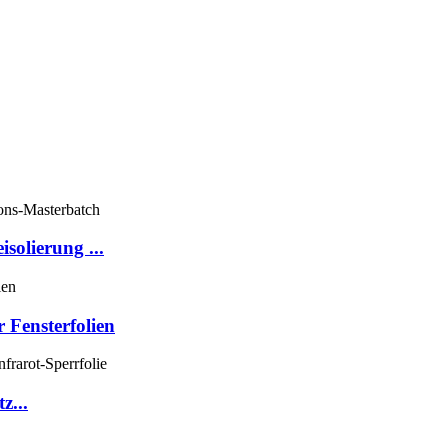
solierung ...
 Fensterfolien
z...