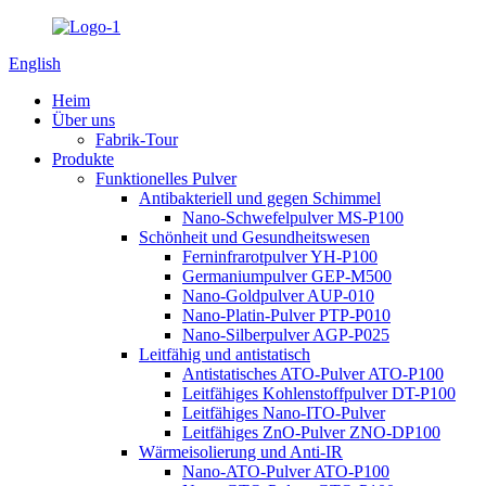
English
Heim
Über uns
Fabrik-Tour
Produkte
Funktionelles Pulver
Antibakteriell und gegen Schimmel
Nano-Schwefelpulver MS-P100
Schönheit und Gesundheitswesen
Ferninfrarotpulver YH-P100
Germaniumpulver GEP-M500
Nano-Goldpulver AUP-010
Nano-Platin-Pulver PTP-P010
Nano-Silberpulver AGP-P025
Leitfähig und antistatisch
Antistatisches ATO-Pulver ATO-P100
Leitfähiges Kohlenstoffpulver DT-P100
Leitfähiges Nano-ITO-Pulver
Leitfähiges ZnO-Pulver ZNO-DP100
Wärmeisolierung und Anti-IR
Nano-ATO-Pulver ATO-P100