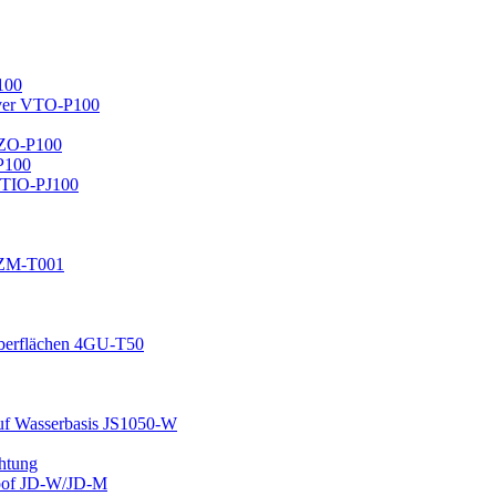
100
lver VTO-P100
AZO-P100
P100
/TIO-PJ100
/ZM-T001
foberflächen 4GU-T50
auf Wasserbasis JS1050-W
chtung
oof JD-W/JD-M