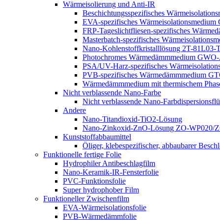
Wärmeisolierung und Anti-IR
Beschichtungsspezifisches Wärmeisolation
EVA-spezifisches Wärmeisolationsmedi
FRP-Tageslichtfliesen-spezifisches Wär
Masterbatch-spezifisches Wärmeisolations
Nano-Kohlenstoffkristalllösung 2T-81L03
Photochromes Wärmedämmmedium GWO
PSA/UV-Harz-spezifisches Wärmeisolations
PVB-spezifisches Wärmedämmmedium G
Wärmedämmmedium mit thermischem Pha
Nicht verblassende Nano-Farbe
Nicht verblassende Nano-Farbdispersionsflü
Andere
Nano-Titandioxid-TiO2-Lösung
Nano-Zinkoxid-ZnO-Lösung ZO-WP020/
Kunststoffabbaumittel
Öliger, klebespezifischer, abbaubarer Besch
Funktionelle fertige Folie
Hydrophiler Antibeschlagfilm
Nano-Keramik-IR-Fensterfolie
PVC-Funktionsfolie
Super hydrophober Film
Funktioneller Zwischenfilm
EVA-Wärmeisolationsfolie
PVB-Wärmedämmfolie