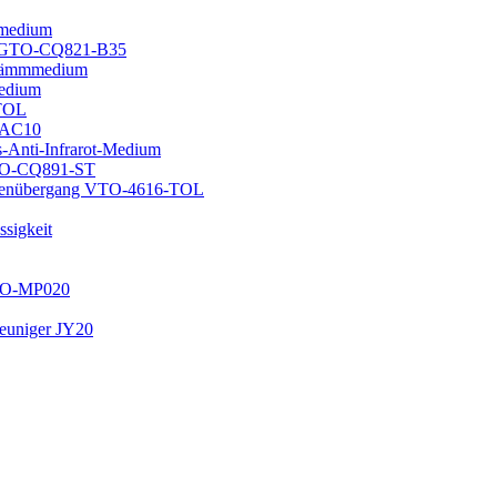
smedium
um GTO-CQ821-B35
medämmmedium
medium
-TOL
-AC10
-Anti-Infrarot-Medium
TO-CQ891-ST
senübergang VTO-4616-TOL
ssigkeit
ZO-MP020
leuniger JY20