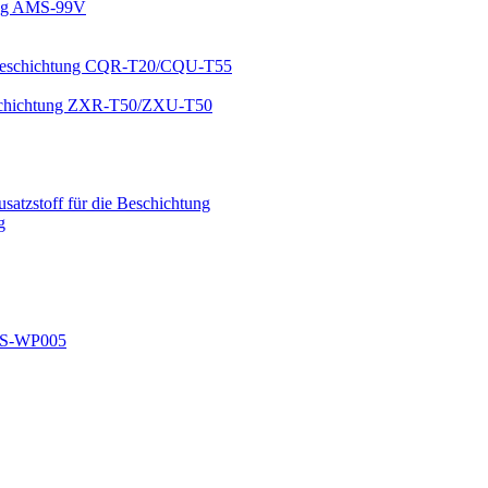
ung AMS-99V
g-Beschichtung CQR-T20/CQU-T55
 Beschichtung ZXR-T50/ZXU-T50
atzstoff für die Beschichtung
g
ES-WP005