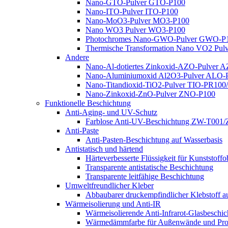
Nano-GTO-Pulver GTO-P100
Nano-ITO-Pulver ITO-P100
Nano-MoO3-Pulver MO3-P100
Nano WO3 Pulver WO3-P100
Photochromes Nano-GWO-Pulver GWO-P
Thermische Transformation Nano VO2 Pu
Andere
Nano-Al-dotiertes Zinkoxid-AZO-Pulver 
Nano-Aluminiumoxid Al2O3-Pulver ALO-
Nano-Titandioxid-TiO2-Pulver TIO-PR100
Nano-Zinkoxid-ZnO-Pulver ZNO-P100
Funktionelle Beschichtung
Anti-Aging- und UV-Schutz
Farblose Anti-UV-Beschichtung ZW-T001
Anti-Paste
Anti-Pasten-Beschichtung auf Wasserbasis
Antistatisch und härtend
Härteverbesserte Flüssigkeit für Kunststof
Transparente antistatische Beschichtung
Transparente leitfähige Beschichtung
Umweltfreundlicher Kleber
Abbaubarer druckempfindlicher Klebstoff 
Wärmeisolierung und Anti-IR
Wärmeisolierende Anti-Infrarot-Glasbeschi
Wärmedämmfarbe für Außenwände und Pr