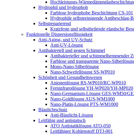
Hochleistungs-Wärmedämmglasbeschicht
Hydrophil und hydrophob
Farblose hydrophobe Beschichtung CS-101
Hydrophile selbstreinigende Antibeschla
Selbstreparierend
Kratzfeste und selbstheilende elastische
Funktionelle Dispersionsflüssigkeit
Anti-Aging- und UV-Schutz
Anti-UV-Lösung
Antibakteriell und gegen Schimmel
Antibakterieller und schimmelhemmender Zus
Farblose und transparente Nano-Silberlösun
Mono-Nano-Silberlösung
Nano-Schwefellösung SS-WP010
Schönheit und Gesundheitswesen
Anionenlösung RS-WP010/RC-WP010
Ferninfrarotlösung YH-WP020/YH-MP020
Nano-Germanium-Lösung GES-WM50/G
Nano-Goldlösung AUS-WM1000
Nano-Platin-Lösung PTS-WM1000
Blaulichtschutz
Anti-Blaulicht-Lösung
Leitfähig und antistatisch
ATO Antistatiklösung ATO-050
Leitfähiger Kohlenstoff DTJ-001