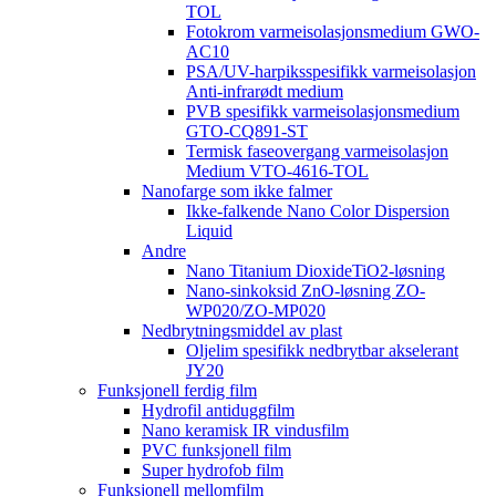
TOL
Fotokrom varmeisolasjonsmedium GWO-
AC10
PSA/UV-harpiksspesifikk varmeisolasjon
Anti-infrarødt medium
PVB spesifikk varmeisolasjonsmedium
GTO-CQ891-ST
Termisk faseovergang varmeisolasjon
Medium VTO-4616-TOL
Nanofarge som ikke falmer
Ikke-falkende Nano Color Dispersion
Liquid
Andre
Nano Titanium DioxideTiO2-løsning
Nano-sinkoksid ZnO-løsning ZO-
WP020/ZO-MP020
Nedbrytningsmiddel av plast
Oljelim spesifikk nedbrytbar akselerant
JY20
Funksjonell ferdig film
Hydrofil antiduggfilm
Nano keramisk IR vindusfilm
PVC funksjonell film
Super hydrofob film
Funksjonell mellomfilm