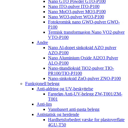
Nano GTO Powder GTO-P100
Nano ITO-pulver ITO-P100
Nano MoO3-pulver MO3-P100
Nano WO3-pulver WO3-P100
Fotokromisk nano GWO-pulver GWO-
P100
Termisk transformasjon Nano VO2-pulver
VTO-P100
Andre
Nano Al-dopet sinkoksid AZO pulver
AZO-P100
Nano Aluminium Oxide Al2O3 Pulver
ALO-P100
Nano-titandioksid TiO2-pulver TIO-
PR100/TIO-PJ100
Nano-sinkoksid ZnO-pulver ZNO-P100
Funksjonell belegg
Anti-aldring og UV-beskyttelse
Fargeløs Anti-UV-belegg ZW-T001/ZM-
T001
Anti-lim
Vannbasert anti-pasta belegg
Antistatisk og herdende
Hardhetsforbedret væske for plastoverflate
4GU-T50