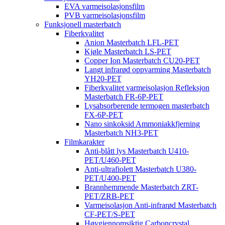
EVA varmeisolasjonsfilm
PVB varmeisolasjonsfilm
Funksjonell masterbatch
Fiberkvalitet
Anion Masterbatch LFL-PET
Kjøle Masterbatch LS-PET
Copper Ion Masterbatch CU20-PET
Langt infrarød oppvarming Masterbatch
YH20-PET
Fiberkvalitet varmeisolasjon Refleksjon
Masterbatch FR-6P-PET
Lysabsorberende termogen masterbatch
FX-6P-PET
Nano sinkoksid Ammoniakkfjerning
Masterbatch NH3-PET
Filmkarakter
Anti-blått lys Masterbatch U410-
PET/U460-PET
Anti-ultrafiolett Masterbatch U380-
PET/U400-PET
Brannhemmende Masterbatch ZRT-
PET/ZRB-PET
Varmeisolasjon Anti-infrarød Masterbatch
CF-PET/S-PET
Høygjennomsiktig Carboncrystal