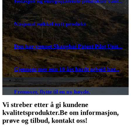
Isolasjon og energisparende produkter vant...
2014
Nasjonal nøkkel nytt produkt
2015
Den har vunnet Shanghai Patent Pilot Unit...
2017
Gjennom mer enn 10 års hardt arbeid har...
2019
Fremover, flytte til en ny høyde.
Vi streber etter å gi kundene
kvalitetsprodukter.Be om informasjon,
prøve og tilbud, kontakt oss!