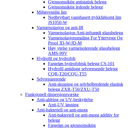
Gjennomsiktig antistatisk belegg
Gjennomsiktig ledende belegg
Miljøvennlig lim
Nedbrytbart vannbasert trykkfølsomt lim
JS1050-W
Varmeisolasjon og anti-IR
Varmeisolasjon Anti-infrarødt glassbelegg
Varmeisolasjonsmaling For Yttervegg Og
Proof JD-W/JD-M
Høy ytelse varmeisolerende glassbelegg
AMS-99V
Hydrofil og hydrofob
Fargeløs hydrofobisk belegg CS-101
Hydrofil antidugg selvrensende belegg
CQR-T20/CQU-T55
Selvreparerende
Anti-skraping og selvhelbredende elastisk
belegg ZXR-T50/ZXU-T50
Funksjonell dispersjonsvæske
Anti-aldring og UV-beskyttelse
Anti-UV løsning
Anti-bakteriell og anti-mugg
Anti-bakteriell og anti-mugg additiv for
belegg
Fargeløs og gjennomsiktig