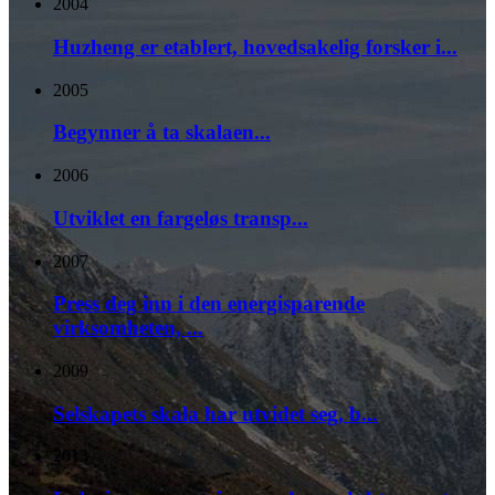
2004
Huzheng er etablert, hovedsakelig forsker i...
2005
Begynner å ta skalaen...
2006
Utviklet en fargeløs transp...
2007
Press deg inn i den energisparende
virksomheten, ...
2009
Selskapets skala har utvidet seg, b...
2013