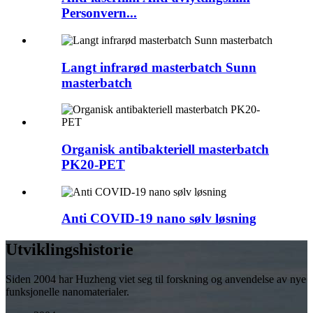
Personvern...
Langt infrarød masterbatch Sunn
masterbatch
Organisk antibakteriell masterbatch
PK20-PET
Anti COVID-19 nano sølv løsning
Utviklingshistorie
Siden 2004 har Huzheng viet seg til forskning og anvendelse av nye
funksjonelle nanomaterialer.