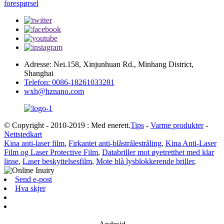
forespørsel
Adresse: Nei.158, Xinjunhuan Rd., Minhang District,
Shanghai
Telefon: 0086-18261033281
wxh@hznano.com
© Copyright - 2010-2019 : Med enerett.
Tips
-
Varme produkter
-
Nettstedkart
Kina anti-laser film
,
Firkantet anti-blåstrålestråling
,
Kina Anti-Laser
Film og Laser Protective Film
,
Databriller mot øyetretthet med klar
linse
,
Laser beskyttelsesfilm
,
Mote blå lysblokkerende briller
,
Send e-post
Hva skjer