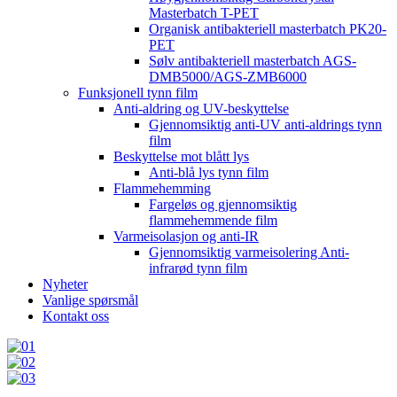
Masterbatch T-PET
Organisk antibakteriell masterbatch PK20-
PET
Sølv antibakteriell masterbatch AGS-
DMB5000/AGS-ZMB6000
Funksjonell tynn film
Anti-aldring og UV-beskyttelse
Gjennomsiktig anti-UV anti-aldrings tynn
film
Beskyttelse mot blått lys
Anti-blå lys tynn film
Flammehemming
Fargeløs og gjennomsiktig
flammehemmende film
Varmeisolasjon og anti-IR
Gjennomsiktig varmeisolering Anti-
infrarød tynn film
Nyheter
Vanlige spørsmål
Kontakt oss