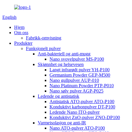
English
Hjem
Om oss
Fabrikk-omvisning
Produkter
Funksjonelt pulver
Anti-bakteriell og anti-mugg
Nano svovelpulver MS-P100
Skjønnhet og helsevesen
Langt infrarødt pulver YH-P100
Germanium Powder GEP-M500
Nano gullpulver AUP-010
Nano Platinum Powder PTP-P010
Nano sølv pulver AGP-P025
Ledende og antistatisk
Antistatisk ATO-pulver ATO-P100
Konduktivt karbonpulver DT-P100
Ledende Nano ITO-pulver
Konduktivt ZnO-pulver ZNO-DP100
Varmeisolasjon og anti-IR
Nano ATO-pulver ATO-P100