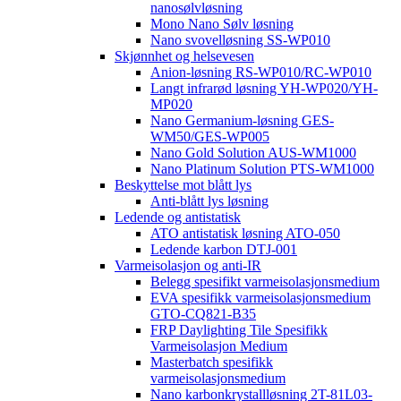
nanosølvløsning
Mono Nano Sølv løsning
Nano svovelløsning SS-WP010
Skjønnhet og helsevesen
Anion-løsning RS-WP010/RC-WP010
Langt infrarød løsning YH-WP020/YH-
MP020
Nano Germanium-løsning GES-
WM50/GES-WP005
Nano Gold Solution AUS-WM1000
Nano Platinum Solution PTS-WM1000
Beskyttelse mot blått lys
Anti-blått lys løsning
Ledende og antistatisk
ATO antistatisk løsning ATO-050
Ledende karbon DTJ-001
Varmeisolasjon og anti-IR
Belegg spesifikt varmeisolasjonsmedium
EVA spesifikk varmeisolasjonsmedium
GTO-CQ821-B35
FRP Daylighting Tile Spesifikk
Varmeisolasjon Medium
Masterbatch spesifikk
varmeisolasjonsmedium
Nano karbonkrystallløsning 2T-81L03-