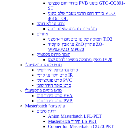
בידוד חום ספציפי PVB בינוני GTO-CQ891-
ST
בידוד חום תרמי מעבר שלב בינוני VTO-
4616-TOL
צבע ננו לא דוהה
נוזל פיזור ננו צבע שאינו דוהה
אחרים
תמיסה של ננו טיטניום דו-חמצני TiO2
ננו אבץ אוקסיד ZnO פתרון ZO-
WP020/ZO-MP020
חומר פירוק פלסטיק
מאיץ מתכלה ספציפי לדבק שמן JY20
סרט מוגמר פונקציונלי
סרט נגד ערפל הידרופילי
סרט חלון ננו קרמי IR
סרט פונקציונלי PVC
סרט סופר הידרופובי
סרט ביניים פונקציונלי
סרט בידוד חום EVA
סרט בידוד חום PVB
Masterbatch פונקציונלי
דרגת סיבים
Anion Masterbatch LFL-PET
Masterbatch קירור LS-PET
Copper Ion Masterbatch CU20-PET