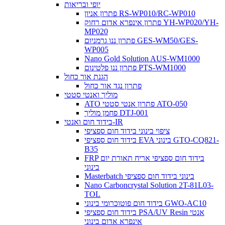
יופי ובריאות
פתרון אניון RS-WP010/RC-WP010
פתרון אינפרא אדום רחוק YH-WP020/YH-
MP020
פתרון ננו גרמניום GES-WM50/GES-
WP005
Nano Gold Solution AUS-WM1000
פתרון ננו פלטינום PTS-WM1000
הגנת אור כחול
פתרון נגד אור כחול
מוליך ואנטי סטטי
ATO פתרון אנטי סטטי ATO-050
פחמן מוליך DTJ-001
בידוד חום ואנטי-IR
ציפוי בינוני בידוד חום ספציפי
בידוד חום ספציפי EVA בינוני GTO-CQ821-
B35
FRP בידוד חום ספציפי אריח תאורת יום
בינוני
Masterbatch בינוני בידוד חום ספציפי
Nano Carboncrystal Solution 2T-81L03-
TOL
בידוד חום פוטוכרומי בינוני GWO-AC10
בידוד חום ספציפי PSA/UV Resin אנטי
אינפרא אדום בינוני