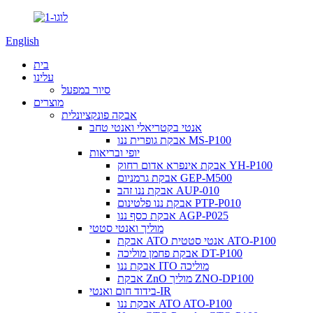
English
בית
עלינו
סיור במפעל
מוצרים
אבקה פונקציונלית
אנטי בקטריאלי ואנטי טחב
אבקת גופרית ננו MS-P100
יופי ובריאות
אבקת אינפרא אדום רחוק YH-P100
אבקת גרמניום GEP-M500
אבקת ננו זהב AUP-010
אבקת ננו פלטינום PTP-P010
אבקת כסף ננו AGP-P025
מוליך ואנטי סטטי
אבקת ATO אנטי סטטית ATO-P100
אבקת פחמן מוליכה DT-P100
אבקת ננו ITO מוליכה
אבקת ZnO מוליך ZNO-DP100
בידוד חום ואנטי-IR
אבקת ננו ATO ATO-P100