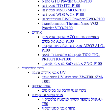
Nano GTO Powder GTO-P100
אבקת ננו ITO ITO-P100
אבקת ננו MoO3 MO3-P100
אבקת ננו WO3 WO3-P100
פוטוכרומי ננו GWO Powder GWO-P100
Transformation Thermal Nano VO2
Powder VTO-P100
אחרים
אבקת אבץ אבץ AZO מאומצת עם ננו
אל-מסום AZO-P100
אבקת ננו אלומיניום אוקסיד Al2O3 ALO-
P100
אבקת ננו טיטניום דו חמצני TiO2 TIO-
PR100/TIO-PJ100
ננו אבץ אוקסיד ZnO אבקת ZNO-P100
ציפוי פונקציונלי
אנטי אייג'ינג והגנת UV
ציפוי אנטי UV חסר צבע ZW-T001/ZM-
T001
אנטי הדבקה
ציפוי אנטי הדבק על בסיס מים
אנטי סטטי והתקשות
נוזל משופר קשיות למשטח פלסטיק 4GU-
T50
ציפוי אנטי סטטי שקוף