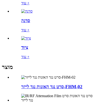
עוד +
סדנה
עוד +
צִיוּד
עוד +
מוצר
סרט נגד האזנות נגד לייזר-FHM-02