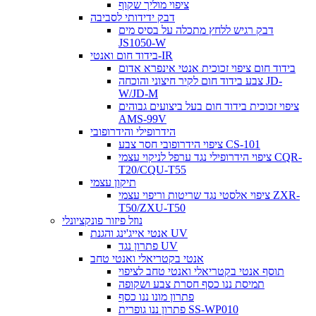
ציפוי מוליך שקוף
דבק ידידותי לסביבה
דבק רגיש ללחץ מתכלה על בסיס מים
JS1050-W
בידוד חום ואנטי-IR
בידוד חום ציפוי זכוכית אנטי אינפרא אדום
צבע בידוד חום לקיר חיצוני והוכחה JD-
W/JD-M
ציפוי זכוכית בידוד חום בעל ביצועים גבוהים
AMS-99V
הידרופילי והידרופובי
ציפוי הידרופובי חסר צבע CS-101
ציפוי הידרופילי נגד ערפל לניקוי עצמי CQR-
T20/CQU-T55
תיקון עצמי
ציפוי אלסטי נגד שריטות וריפוי עצמי ZXR-
T50/ZXU-T50
נוזל פיזור פונקציונלי
אנטי אייג'ינג והגנת UV
פתרון נגד UV
אנטי בקטריאלי ואנטי טחב
תוסף אנטי בקטריאלי ואנטי טחב לציפוי
תמיסת ננו כסף חסרת צבע ושקופה
פתרון מונו ננו כסף
פתרון ננו גופרית SS-WP010