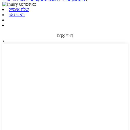
שלח אימייל
וואטסאפ
דְמוּי אָדָם
x