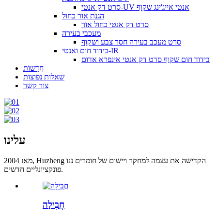
סרט דק אנטי-UV אנטי אייג'ינג שקוף
הגנת אור כחול
סרט דק אנטי כחול אור
מעכבי בעירה
סרט מעכב בעירה חסר צבע ושקוף
בידוד חום ואנטי-IR
בידוד חום שקוף סרט דק אנטי אינפרא אדום
חֲדָשׁוֹת
שאלות נפוצות
צור קשר
עלינו
מאז 2004, Huzheng הקדישה את עצמה למחקר ויישום של חומרים ננו
פונקציונליים חדשים.
חֲבִילָה