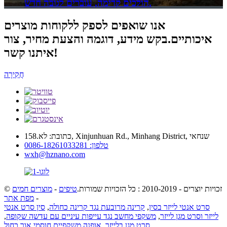
הולכים קדימה, עוברים לגובה חדש.
אנו שואפים לספק ללקוחות מוצרים
איכותיים.בקש מידע, דוגמה והצעת מחיר, צור
איתנו קשר!
חֲקִירָה
כתובת: לא.158, Xinjunhuan Rd., Minhang District, שנחאי
טלפון: 0086-18261033281
wxh@hznano.com
© זכויות יוצרים - 2010-2019 : כל הזכויות שמורות.
טיפים
-
מוצרים חמים
-
מפת אתר
סרט אנטי לייזר בסין
,
קרינה מרובעת נגד קרינה כחולה
,
סין סרט אנטי
לייזר וסרט מגן לייזר
,
משקפי מחשב נגד עייפות עיניים עם עדשה שקופה
,
,
סרט מגן בלייזר
,
אופנה משקפיים חוסמי אור כחול