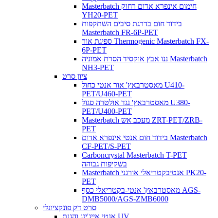
Masterbatch חימום אינפרא אדום רחוק
YH20-PET
בידוד חום בדרגת סיבים השתקפות
Masterbatch FR-6P-PET
ספיגת אור Thermogenic Masterbatch FX-
6P-PET
ננו אבץ אוקסיד הסרת אמוניה Masterbatch
NH3-PET
ציון סרט
מאסטרבאץ' אור אנטי כחול U410-
PET/U460-PET
מאסטרבאץ' נגד אולטרה סגול U380-
PET/U400-PET
Masterbatch מעכב אש ZRT-PET/ZRB-
PET
בידוד חום אנטי אינפרא אדום Masterbatch
CF-PET/S-PET
Carboncrystal Masterbatch T-PET
בשקיפות גבוהה
Masterbatch אנטיבקטריאלי אורגני PK20-
PET
מאסטרבאץ' אנטי-בקטריאלי כסף AGS-
DMB5000/AGS-ZMB6000
סרט דק פונקציונלי
אנטי אייג'ינג והגנת UV