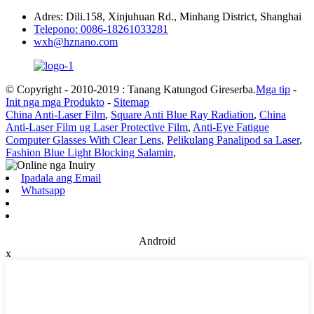
Adres: Dili.158, Xinjuhuan Rd., Minhang District, Shanghai
Telepono: 0086-18261033281
wxh@hznano.com
© Copyright - 2010-2019 : Tanang Katungod Gireserba.
Mga tip
-
Init nga mga Produkto
-
Sitemap
China Anti-Laser Film
,
Square Anti Blue Ray Radiation
,
China
Anti-Laser Film ug Laser Protective Film
,
Anti-Eye Fatigue
Computer Glasses With Clear Lens
,
Pelikulang Panalipod sa Laser
,
Fashion Blue Light Blocking Salamin
,
Ipadala ang Email
Whatsapp
Android
x