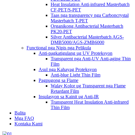
Heat Insulation Anti-infrared Masterbatch
CF-PET/S-PET
Taas nga transparency nga Carboncrystal
Masterbatch T-PET
Organikong Antibacterial Masterbatch
PK20-PET
Silver Antibacterial Masterbatch AGS-
DMB5000/AGS-ZMB6000
Functional nga Nipis nga Pelikula
Anti-pagkatigulang ug UV Proteksyon
Transparent nga Anti-UV Anti-aging Thin
Film
Asul nga Kahayag Proteksyon
Anti-blue Light Thin Film
Pagpugong sa Flame
Walay Kolor ug Transparent nga Flame
Retardant Film
Insulasyon sa Kainit ug Anti-IR
Transparent Heat Insulation Anti-infrared
Thin Film
Balita
Mga FAQ
Kontaka Kami