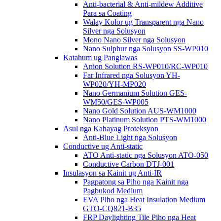
Anti-bacterial & Anti-mildew Additive
Para sa Coating
Walay Kolor ug Transparent nga Nano
Silver nga Solusyon
Mono Nano Silver nga Solusyon
Nano Sulphur nga Solusyon SS-WP010
Katahum ug Panglawas
Anion Solution RS-WP010/RC-WP010
Far Infrared nga Solusyon YH-
WP020/YH-MP020
Nano Germanium Solution GES-
WM50/GES-WP005
Nano Gold Solution AUS-WM1000
Nano Platinum Solution PTS-WM1000
Asul nga Kahayag Proteksyon
Anti-Blue Light nga Solusyon
Conductive ug Anti-static
ATO Anti-static nga Solusyon ATO-050
Conductive Carbon DTJ-001
Insulasyon sa Kainit ug Anti-IR
Pagpatong sa Piho nga Kainit nga
Pagbukod Medium
EVA Piho nga Heat Insulation Medium
GTO-CQ821-B35
FRP Daylighting Tile Piho nga Heat