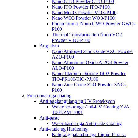
Nano GTO Powder GTO-P100
Nano ITO Powder ITO-P100
Nano MoO3 Powder MO3-P100
Nano WO3 Powder WO3-P100
Photochromic Nano GWO Powder GWO-
P100
Thermal Transformation Nano VO2
Powder VTO-P100
Ang uban
Nano Al-doped Zinc Oxide AZO Powder
AZO-P100
Nano Aluminum Oxide Al2O3 Powder
ALO-P100
Nano Titanium Dioxide TiO2 Powder
TIO-PR100/TIO-PJ100
Nano Zinc Oxide ZnO Powder ZNO-
P100
Functional nga coating
Anti-pagkatigulang ug UV Proteksyon
Walay kolor nga Anti-UV Coating ZW-
T001/ZM-T001
Anti-paste
Water-based nga Anti-paste Coating
Anti-static ug Hardening
Katig-a-gipalambo nga Liquid Para sa