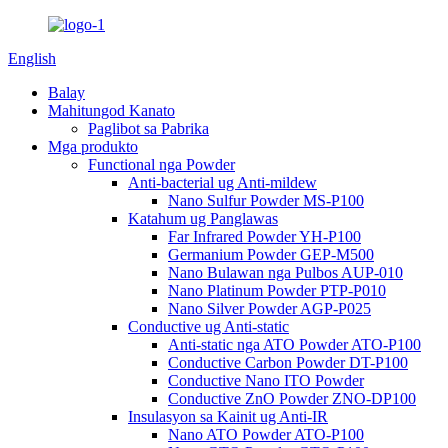
English
Balay
Mahitungod Kanato
Paglibot sa Pabrika
Mga produkto
Functional nga Powder
Anti-bacterial ug Anti-mildew
Nano Sulfur Powder MS-P100
Katahum ug Panglawas
Far Infrared Powder YH-P100
Germanium Powder GEP-M500
Nano Bulawan nga Pulbos AUP-010
Nano Platinum Powder PTP-P010
Nano Silver Powder AGP-P025
Conductive ug Anti-static
Anti-static nga ATO Powder ATO-P100
Conductive Carbon Powder DT-P100
Conductive Nano ITO Powder
Conductive ZnO Powder ZNO-DP100
Insulasyon sa Kainit ug Anti-IR
Nano ATO Powder ATO-P100