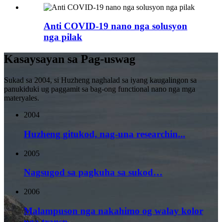
Anti COVID-19 nano nga solusyon
nga pilak
Kasaysayan sa Pag-uswag
Sukad sa 2004, si Huzheng naghalad sa iyang kaugalingon sa
panukiduki ug paggamit sa bag-ong functional nano nga mga
materyales.
2004
Huzheng gitukod, nag-una researchin...
2005
Nagsugod sa pagkuha sa sukod…
2006
Malampuson nga nakahimo og walay kolor
nga transp...