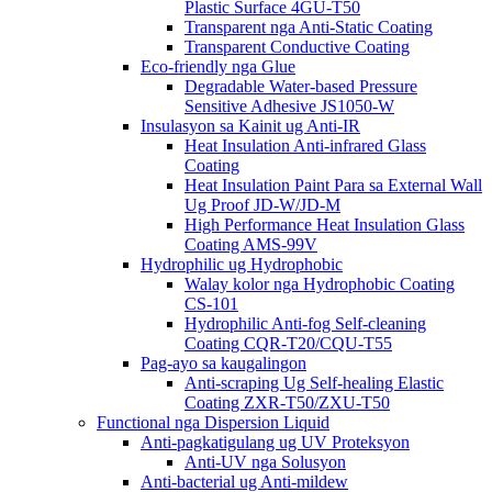
Plastic Surface 4GU-T50
Transparent nga Anti-Static Coating
Transparent Conductive Coating
Eco-friendly nga Glue
Degradable Water-based Pressure
Sensitive Adhesive JS1050-W
Insulasyon sa Kainit ug Anti-IR
Heat Insulation Anti-infrared Glass
Coating
Heat Insulation Paint Para sa External Wall
Ug Proof JD-W/JD-M
High Performance Heat Insulation Glass
Coating AMS-99V
Hydrophilic ug Hydrophobic
Walay kolor nga Hydrophobic Coating
CS-101
Hydrophilic Anti-fog Self-cleaning
Coating CQR-T20/CQU-T55
Pag-ayo sa kaugalingon
Anti-scraping Ug Self-healing Elastic
Coating ZXR-T50/ZXU-T50
Functional nga Dispersion Liquid
Anti-pagkatigulang ug UV Proteksyon
Anti-UV nga Solusyon
Anti-bacterial ug Anti-mildew