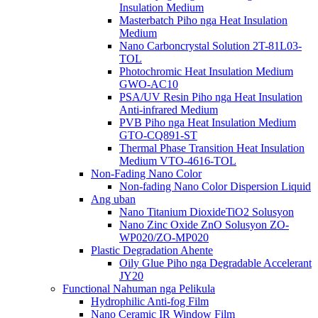
Insulation Medium
Masterbatch Piho nga Heat Insulation
Medium
Nano Carboncrystal Solution 2T-81L03-
TOL
Photochromic Heat Insulation Medium
GWO-AC10
PSA/UV Resin Piho nga Heat Insulation
Anti-infrared Medium
PVB Piho nga Heat Insulation Medium
GTO-CQ891-ST
Thermal Phase Transition Heat Insulation
Medium VTO-4616-TOL
Non-Fading Nano Color
Non-fading Nano Color Dispersion Liquid
Ang uban
Nano Titanium DioxideTiO2 Solusyon
Nano Zinc Oxide ZnO Solusyon ZO-
WP020/ZO-MP020
Plastic Degradation Ahente
Oily Glue Piho nga Degradable Accelerant
JY20
Functional Nahuman nga Pelikula
Hydrophilic Anti-fog Film
Nano Ceramic IR Window Film