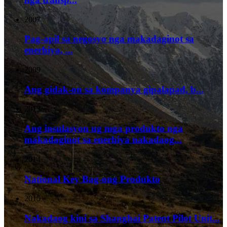
2007
Pag-apil sa negosyo nga makadaginot sa
enerhiya, ...
2009
Ang gidak-on sa kompanya gipalapad, b...
2013
Ang insulasyon ug mga produkto nga
makadaginot sa enerhiya nakadaog...
2014
National Key Bag-ong Produkto
2015
Nakadaog kini sa Shanghai Patent Pilot Unit...