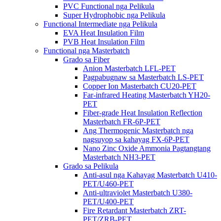
PVC Functional nga Pelikula
Super Hydrophobic nga Pelikula
Functional Intermediate nga Pelikula
EVA Heat Insulation Film
PVB Heat Insulation Film
Functional nga Masterbatch
Grado sa Fiber
Anion Masterbatch LFL-PET
Pagpabugnaw sa Masterbatch LS-PET
Copper Ion Masterbatch CU20-PET
Far-infrared Heating Masterbatch YH20-
PET
Fiber-grade Heat Insulation Reflection
Masterbatch FR-6P-PET
Ang Thermogenic Masterbatch nga
nagsuyop sa kahayag FX-6P-PET
Nano Zinc Oxide Ammonia Pagtangtang
Masterbatch NH3-PET
Grado sa Pelikula
Anti-asul nga Kahayag Masterbatch U410-
PET/U460-PET
Anti-ultraviolet Masterbatch U380-
PET/U400-PET
Fire Retardant Masterbatch ZRT-
PET/ZRB-PET