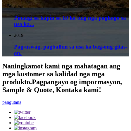
2017
Pinaagi sa kapin sa 10 ka tuig nga paghago sa
usa ka...
2019
Pag-uswag, pagbalhin sa usa ka bag-ong gitas-
on.
Naningkamot kami nga mahatagan ang
mga kustomer sa kalidad nga mga
produkto.Pagpangayo og impormasyon,
Sample & Quote, Kontaka kami!
pangutana