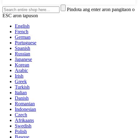
Pindota ang enter aron pangitaon o
ESC aron tapuson
English
French
German
Portuguese
Spanish
Russian
Japanese
Korean
Arabic
Irish
Greek
Turkish
Italian
Danish
Romanian
Indonesian
Czech
Afrikaans
Swedish
Polish
Basque