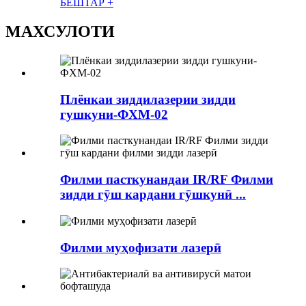
БЕШТАР +
МАХСУЛОТИ
Плёнкаи зиддилазерии зидди
гушкуни-ФХМ-02
Филми пасткунандаи IR/RF Филми
зидди гӯш кардани гӯшкунӣ ...
Филми муҳофизати лазерӣ