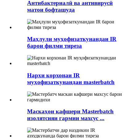
Антибактериалӣ ва антивирусӣ
матои бофташуда
Маҳлули муҳофизаткунандаи IR
барои филми тиреза
Нархи корхонаи IR
муҳофизаткунандаи masterbatch
Маскаҳои кафшери Masterbatch
изолятсияи гармии махсус ...