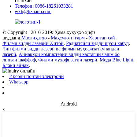
Шанхай
Телефон: 0086-18261033281
wxh@hznano.com
© Copyright - 2010-2019: Ҳама ҳуқуқҳо ҳифз
шудаанд.
Маслиҳатҳо
-
Маҳсулоти гарм
-
Харитаи сайт
Филми зидди лазерии Хитой
,
Радиатсияи зидди шуои кабуд
,
Чин филми зидди лазерӣ ва филми муҳофизаткунандаи
лазерӣ
,
Айнакҳои компютерии зидди хастагии чашм бо
линзаи шаффоф
,
Филми муҳофизатии лазерӣ
,
Мода Blue Light
Блоки айнак
,
Ирсоли почтаи электронӣ
Whatsapp
Android
x