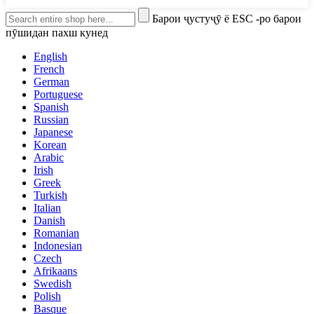
Барои ҷустуҷӯ ё ESC -ро барои
пӯшидан пахш кунед
English
French
German
Portuguese
Spanish
Russian
Japanese
Korean
Arabic
Irish
Greek
Turkish
Italian
Danish
Romanian
Indonesian
Czech
Afrikaans
Swedish
Polish
Basque