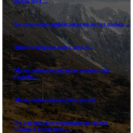
карда шуд ...
2007
Ба тиҷорати сарфаи энергия дохил шавед, ...
2009
Миқёси ширкат васеъ шуд, б...
2013
Маҳсулоти изолятсия ва каммасраф
ғолиби...
2014
Маҳсулоти нави калиди миллӣ
2015
Он дар шӯъбаи озмоишии патентии
Шанхай ғолиб шуд ...