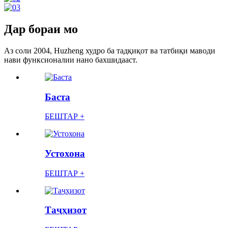
Дар бораи мо
Аз соли 2004, Huzheng худро ба тадқиқот ва татбиқи маводи
нави функсионалии нано бахшидааст.
Баста
БЕШТАР +
Устохона
БЕШТАР +
Таҷҳизот