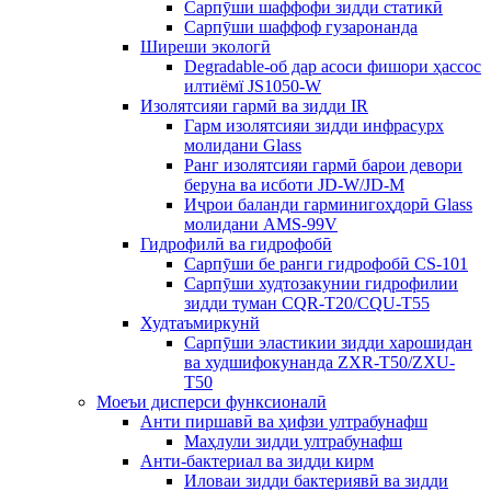
Сарпӯши шаффофи зидди статикӣ
Сарпӯши шаффоф гузаронанда
Ширеши экологӣ
Degradable-об дар асоси фишори ҳассос
илтиёмї JS1050-W
Изолятсияи гармӣ ва зидди IR
Гарм изолятсияи зидди инфрасурх
молидани Glass
Ранг изолятсияи гармӣ барои девори
беруна ва исботи JD-W/JD-M
Иҷрои баланди гарминигоҳдорӣ Glass
молидани AMS-99V
Гидрофилӣ ва гидрофобӣ
Сарпӯши бе ранги гидрофобӣ CS-101
Сарпӯши худтозакунии гидрофилии
зидди туман CQR-T20/CQU-T55
Худтаъмиркунй
Сарпӯши эластикии зидди харошидан
ва худшифокунанда ZXR-T50/ZXU-
T50
Моеъи дисперси функсионалӣ
Анти пиршавӣ ва ҳифзи ултрабунафш
Маҳлули зидди ултрабунафш
Анти-бактериал ва зидди кирм
Иловаи зидди бактериявӣ ва зидди