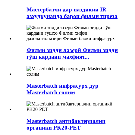
Мастербатчи дар наздикии IR
азхудкунанда барои филми тиреза
Филми зидди лазерӣ Филми зидди
гӯш кардани махфият...
Masterbatch инфрасурх дур
Masterbatch солим
Masterbatch антибактериалии
органикӣ PK20-PET