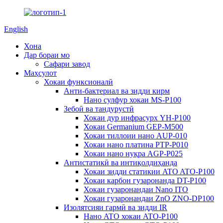
English
Хона
Дар бораи мо
Сафари завод
Маҳсулот
Хокаи функсионалӣ
Анти-бактериал ва зидди кирм
Нано сулфур хокаи MS-P100
Зебоӣ ва тандурустӣ
Хокаи дур инфрасурх YH-P100
Хокаи Germanium GEP-M500
Хокаи тиллоии нано AUP-010
Хокаи нано платина PTP-P010
Хокаи нано нуқра AGP-P025
Антистатикӣ ва интиқолдиҳанда
Хокаи зидди статикии ATO ATO-P100
Хокаи карбон гузаронанда DT-P100
Хокаи гузаронандаи Nano ITO
Хокаи гузаронандаи ZnO ZNO-DP100
Изолятсияи гармӣ ва зидди IR
Нано ATO хокаи ATO-P100