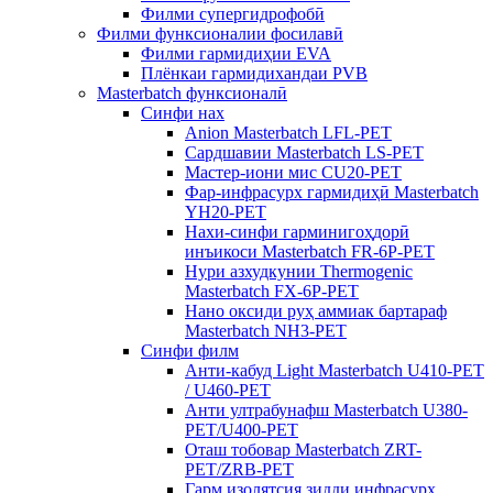
Филми супергидрофобӣ
Филми функсионалии фосилавӣ
Филми гармидиҳии EVA
Плёнкаи гармидихандаи PVB
Masterbatch функсионалӣ
Синфи нах
Anion Masterbatch LFL-PET
Сардшавии Masterbatch LS-PET
Мастер-иони мис CU20-PET
Фар-инфрасурх гармидиҳӣ Masterbatch
YH20-PET
Нахи-синфи гарминигоҳдорӣ
инъикоси Masterbatch FR-6P-PET
Нури азхудкунии Thermogenic
Masterbatch FX-6P-PET
Нано оксиди руҳ аммиак бартараф
Masterbatch NH3-PET
Синфи филм
Анти-кабуд Light Masterbatch U410-PET
/ U460-PET
Анти ултрабунафш Masterbatch U380-
PET/U400-PET
Оташ тобовар Masterbatch ZRT-
PET/ZRB-PET
Гарм изолятсия зидди инфрасурх