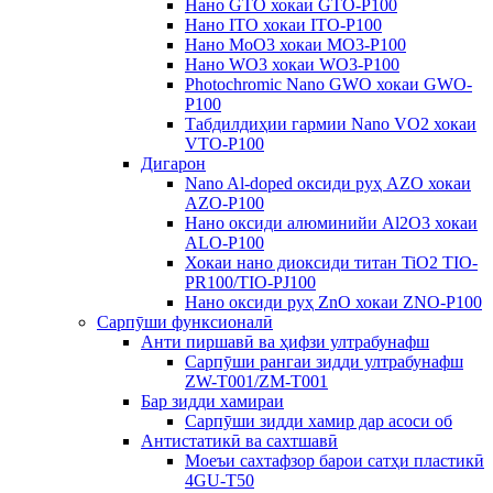
Нано GTO хокаи GTO-P100
Нано ITO хокаи ITO-P100
Нано MoO3 хокаи MO3-P100
Нано WO3 хокаи WO3-P100
Photochromic Nano GWO хокаи GWO-
P100
Табдилдиҳии гармии Nano VO2 хокаи
VTO-P100
Дигарон
Nano Al-doped оксиди руҳ AZO хокаи
AZO-P100
Нано оксиди алюминийи Al2O3 хокаи
ALO-P100
Хокаи нано диоксиди титан TiO2 TIO-
PR100/TIO-PJ100
Нано оксиди руҳ ZnO хокаи ZNO-P100
Сарпӯши функсионалӣ
Анти пиршавӣ ва ҳифзи ултрабунафш
Сарпӯши рангаи зидди ултрабунафш
ZW-T001/ZM-T001
Бар зидди хамираи
Сарпӯши зидди хамир дар асоси об
Антистатикӣ ва сахтшавӣ
Моеъи сахтафзор барои сатҳи пластикӣ
4GU-T50