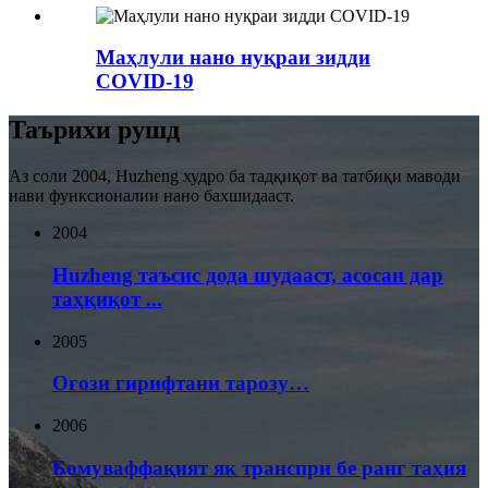
Маҳлули нано нуқраи зидди
COVID-19
Таърихи рушд
Аз соли 2004, Huzheng худро ба тадқиқот ва татбиқи маводи
нави функсионалии нано бахшидааст.
2004
Huzheng таъсис дода шудааст, асосан дар
таҳқиқот ...
2005
Оғози гирифтани тарозу…
2006
Бомуваффақият як транспри бе ранг таҳия