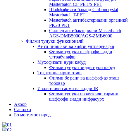
Masterbatch CF-PET/S-PET
Шаффофияти баланд Carboncrystal
Masterbatch T-PET
Masterbatch антибактериалии органикӣ
PK20-PET
Силвер антибактериалӣ Masterbatch
AGS-DMB5000/AGS-ZMB6000
Филми тунуки функсионалӣ
Анти пиршавӣ ва ҳифзи ултрабунафш
Филми тунуки шаффофи зидди
ултрабунафш
Муҳофизати нури кабуд
Филми тунуки зидди нури кабуд
Тоқатнопазирии оташ
Филми бе ранг ва шаффоф аз оташ
тобовар
Изолятсияи гармӣ ва зидди IR
Филми тунуки изолятсияи гармии
шаффофи зидди инфрасурх
Ахбор
Саволҳо
Бо мо тамос гиред