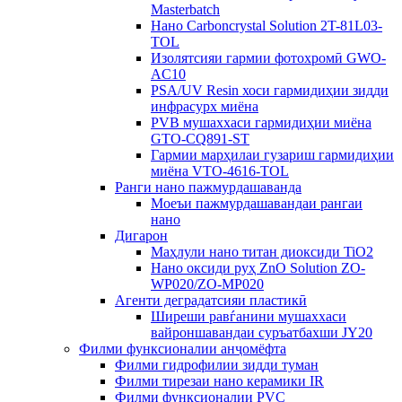
Masterbatch
Нано Carboncrystal Solution 2T-81L03-
TOL
Изолятсияи гармии фотохромӣ GWO-
AC10
PSA/UV Resin хоси гармидиҳии зидди
инфрасурх миёна
PVB мушаххаси гармидиҳии миёна
GTO-CQ891-ST
Гармии марҳилаи гузариш гармидиҳии
миёна VTO-4616-TOL
Ранги нано пажмурдашаванда
Моеъи пажмурдашавандаи рангаи
нано
Дигарон
Маҳлули нано титан диоксиди TiO2
Нано оксиди руҳ ZnO Solution ZO-
WP020/ZO-MP020
Агенти деградатсияи пластикӣ
Ширеши равѓанини мушаххаси
вайроншавандаи суръатбахши JY20
Филми функсионалии анҷомёфта
Филми гидрофилии зидди туман
Филми тирезаи нано керамики IR
Филми функсионалии PVC