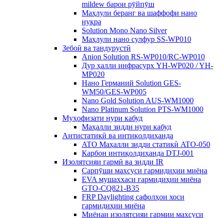
mildew барои рӯйпӯш
Маҳлули беранг ва шаффофи нано
нуқра
Solution Mono Nano Silver
Маҳлули нано сулфур SS-WP010
Зебоӣ ва тандурустӣ
Anion Solution RS-WP010/RC-WP010
Дур ҳалли инфрасурх YH-WP020 / YH-
MP020
Нано Германий Solution GES-
WM50/GES-WP005
Nano Gold Solution AUS-WM1000
Nano Platinum Solution PTS-WM1000
Муҳофизати нури кабуд
Маҳалли зидди нури кабуд
Антистатикӣ ва интиқолдиҳанда
ATO Маҳалли зидди статикӣ ATO-050
Карбон интиқолдиҳанда DTJ-001
Изолятсияи гармӣ ва зидди IR
Сарпӯши махсуси гармидиҳии миёна
EVA мушаххаси гармидиҳии миёна
GTO-CQ821-B35
FRP Daylighting сафолҳои хоси
гармидиҳии миёна
Миёнаи изолятсияи гармии махсуси