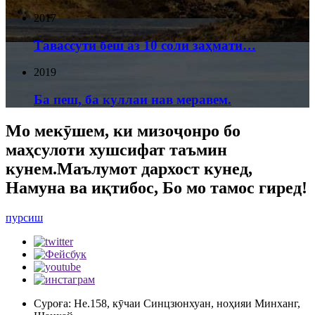
2017
Тавассути беш аз 10 соли заҳмати…
2019
Ба пеш, ба куллаи нав меравем.
Мо мекӯшем, ки мизоҷонро бо
маҳсулоти хушсифат таъмин
кунем.Маълумот дархост кунед,
Намуна ва иқтибос, Бо мо тамос гиред!
пурсиш
Суроға: Не.158, кӯчаи Синцзюнхуан, ноҳияи Минханг,