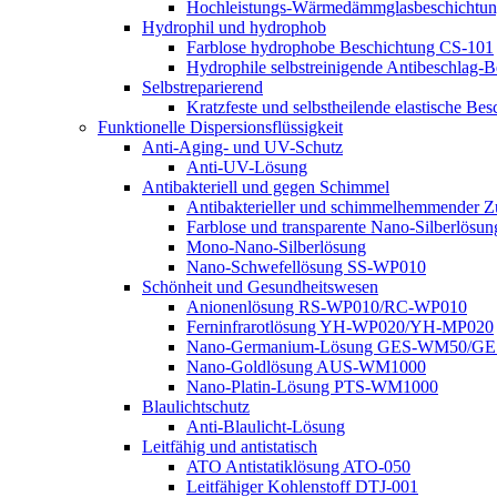
Hochleistungs-Wärmedämmglasbeschicht
Hydrophil und hydrophob
Farblose hydrophobe Beschichtung CS-101
Hydrophile selbstreinigende Antibeschla
Selbstreparierend
Kratzfeste und selbstheilende elastische
Funktionelle Dispersionsflüssigkeit
Anti-Aging- und UV-Schutz
Anti-UV-Lösung
Antibakteriell und gegen Schimmel
Antibakterieller und schimmelhemmender Zus
Farblose und transparente Nano-Silberlösun
Mono-Nano-Silberlösung
Nano-Schwefellösung SS-WP010
Schönheit und Gesundheitswesen
Anionenlösung RS-WP010/RC-WP010
Ferninfrarotlösung YH-WP020/YH-MP020
Nano-Germanium-Lösung GES-WM50/G
Nano-Goldlösung AUS-WM1000
Nano-Platin-Lösung PTS-WM1000
Blaulichtschutz
Anti-Blaulicht-Lösung
Leitfähig und antistatisch
ATO Antistatiklösung ATO-050
Leitfähiger Kohlenstoff DTJ-001