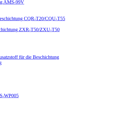
ung AMS-99V
g-Beschichtung CQR-T20/CQU-T55
 Beschichtung ZXR-T50/ZXU-T50
atzstoff für die Beschichtung
g
ES-WP005