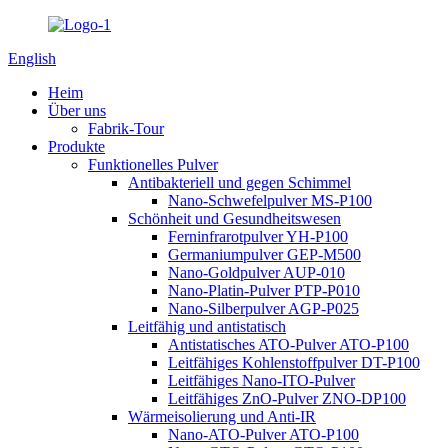
English
Heim
Über uns
Fabrik-Tour
Produkte
Funktionelles Pulver
Antibakteriell und gegen Schimmel
Nano-Schwefelpulver MS-P100
Schönheit und Gesundheitswesen
Ferninfrarotpulver YH-P100
Germaniumpulver GEP-M500
Nano-Goldpulver AUP-010
Nano-Platin-Pulver PTP-P010
Nano-Silberpulver AGP-P025
Leitfähig und antistatisch
Antistatisches ATO-Pulver ATO-P100
Leitfähiges Kohlenstoffpulver DT-P100
Leitfähiges Nano-ITO-Pulver
Leitfähiges ZnO-Pulver ZNO-DP100
Wärmeisolierung und Anti-IR
Nano-ATO-Pulver ATO-P100