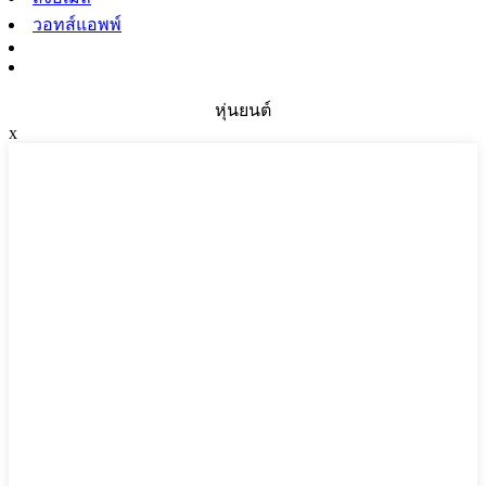
วอทส์แอพพ์
หุ่นยนต์
x