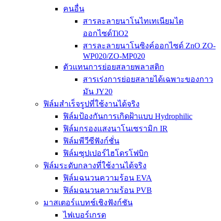
คนอื่น
สารละลายนาโนไทเทเนียมได
ออกไซด์TiO2
สารละลายนาโนซิงค์ออกไซด์ ZnO ZO-
WP020/ZO-MP020
ตัวแทนการย่อยสลายพลาสติก
สารเร่งการย่อยสลายได้เฉพาะของกาว
มัน JY20
ฟิล์มสำเร็จรูปที่ใช้งานได้จริง
ฟิล์มป้องกันการเกิดฝ้าแบบ Hydrophilic
ฟิล์มกรองแสงนาโนเซรามิก IR
ฟิล์มพีวีซีฟังก์ชั่น
ฟิล์มซุปเปอร์ไฮโดรโฟบิก
ฟิล์มระดับกลางที่ใช้งานได้จริง
ฟิล์มฉนวนความร้อน EVA
ฟิล์มฉนวนความร้อน PVB
มาสเตอร์แบทช์เชิงฟังก์ชัน
ไฟเบอร์เกรด