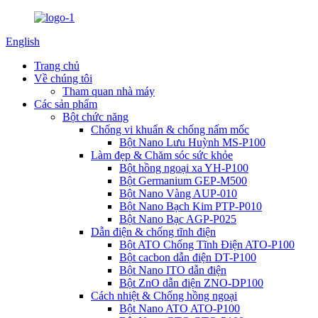
English
Trang chủ
Về chúng tôi
Tham quan nhà máy
Các sản phẩm
Bột chức năng
Chống vi khuẩn & chống nấm mốc
Bột Nano Lưu Huỳnh MS-P100
Làm đẹp & Chăm sóc sức khỏe
Bột hồng ngoại xa YH-P100
Bột Germanium GEP-M500
Bột Nano Vàng AUP-010
Bột Nano Bạch Kim PTP-P010
Bột Nano Bạc AGP-P025
Dẫn điện & chống tĩnh điện
Bột ATO Chống Tĩnh Điện ATO-P100
Bột cacbon dẫn điện DT-P100
Bột Nano ITO dẫn điện
Bột ZnO dẫn điện ZNO-DP100
Cách nhiệt & Chống hồng ngoại
Bột Nano ATO ATO-P100