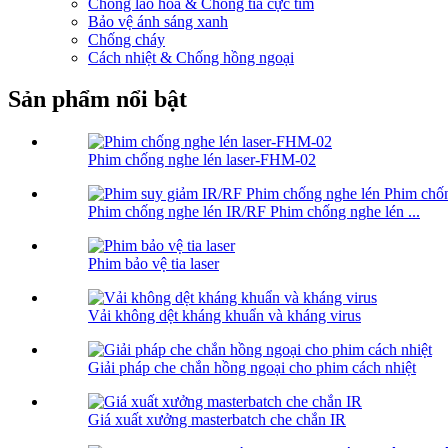
Chống lão hóa & Chống tia cực tím
Bảo vệ ánh sáng xanh
Chống cháy
Cách nhiệt & Chống hồng ngoại
Sản phẩm nổi bật
Phim chống nghe lén laser-FHM-02
Phim chống nghe lén IR/RF Phim chống nghe lén ...
Phim bảo vệ tia laser
Vải không dệt kháng khuẩn và kháng virus
Giải pháp che chắn hồng ngoại cho phim cách nhiệt
Giá xuất xưởng masterbatch che chắn IR