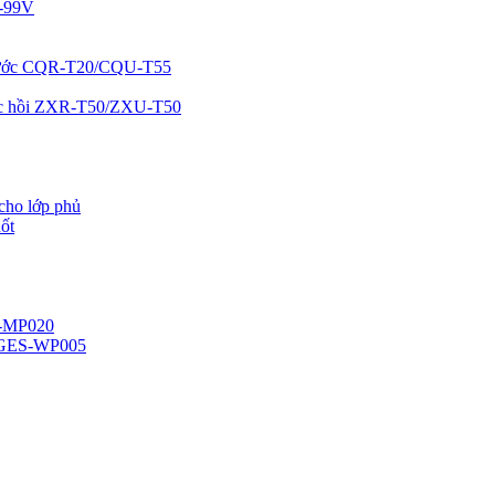
S-99V
 nước CQR-T20/CQU-T55
hục hồi ZXR-T50/ZXU-T50
cho lớp phủ
ốt
H-MP020
/GES-WP005