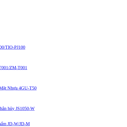
100/TIO-PJ100
W-T001/ZM-T001
 Mặt Nhựa 4GU-T50
 phân hủy JS1050-W
Thấm JD-W/JD-M