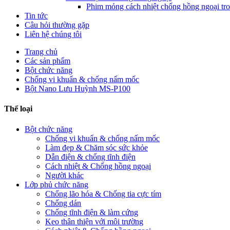
Phim mỏng cách nhiệt chống hồng ngoại tro
Tin tức
Câu hỏi thường gặp
Liên hệ chúng tôi
Trang chủ
Các sản phẩm
Bột chức năng
Chống vi khuẩn & chống nấm mốc
Bột Nano Lưu Huỳnh MS-P100
Thể loại
Bột chức năng
Chống vi khuẩn & chống nấm mốc
Làm đẹp & Chăm sóc sức khỏe
Dẫn điện & chống tĩnh điện
Cách nhiệt & Chống hồng ngoại
Người khác
Lớp phủ chức năng
Chống lão hóa & Chống tia cực tím
Chống dán
Chống tĩnh điện & làm cứng
Keo thân thiện với môi trường