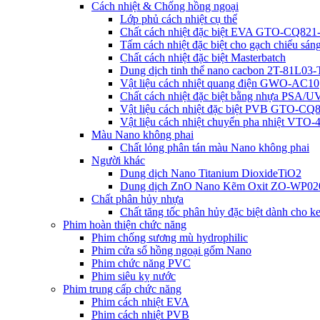
Cách nhiệt & Chống hồng ngoại
Lớp phủ cách nhiệt cụ thể
Chất cách nhiệt đặc biệt EVA GTO-CQ821
Tấm cách nhiệt đặc biệt cho gạch chiếu sá
Chất cách nhiệt đặc biệt Masterbatch
Dung dịch tinh thể nano cacbon 2T-81L03
Vật liệu cách nhiệt quang điện GWO-AC10
Chất cách nhiệt đặc biệt bằng nhựa PSA/
Vật liệu cách nhiệt đặc biệt PVB GTO-CQ
Vật liệu cách nhiệt chuyển pha nhiệt VTO
Màu Nano không phai
Chất lỏng phân tán màu Nano không phai
Người khác
Dung dịch Nano Titanium DioxideTiO2
Dung dịch ZnO Nano Kẽm Oxit ZO-WP0
Chất phân hủy nhựa
Chất tăng tốc phân hủy đặc biệt dành cho 
Phim hoàn thiện chức năng
Phim chống sương mù hydrophilic
Phim cửa sổ hồng ngoại gốm Nano
Phim chức năng PVC
Phim siêu kỵ nước
Phim trung cấp chức năng
Phim cách nhiệt EVA
Phim cách nhiệt PVB