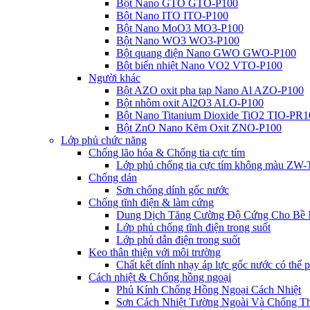
Bột Nano GTO GTO-P100
Bột Nano ITO ITO-P100
Bột Nano MoO3 MO3-P100
Bột Nano WO3 WO3-P100
Bột quang điện Nano GWO GWO-P100
Bột biến nhiệt Nano VO2 VTO-P100
Người khác
Bột AZO oxit pha tạp Nano Al AZO-P100
Bột nhôm oxit Al2O3 ALO-P100
Bột Nano Titanium Dioxide TiO2 TIO-PR
Bột ZnO Nano Kẽm Oxit ZNO-P100
Lớp phủ chức năng
Chống lão hóa & Chống tia cực tím
Lớp phủ chống tia cực tím không màu Z
Chống dán
Sơn chống dính gốc nước
Chống tĩnh điện & làm cứng
Dung Dịch Tăng Cường Độ Cứng Cho Bề
Lớp phủ chống tĩnh điện trong suốt
Lớp phủ dẫn điện trong suốt
Keo thân thiện với môi trường
Chất kết dính nhạy áp lực gốc nước có thể
Cách nhiệt & Chống hồng ngoại
Phủ Kính Chống Hồng Ngoại Cách Nhiệt
Sơn Cách Nhiệt Tường Ngoài Và Chống 