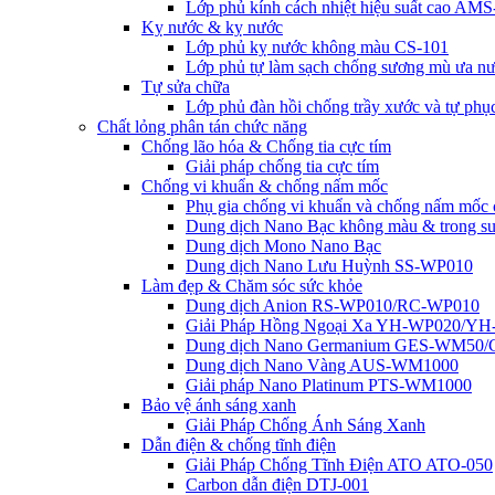
Lớp phủ kính cách nhiệt hiệu suất cao AM
Kỵ nước & kỵ nước
Lớp phủ kỵ nước không màu CS-101
Lớp phủ tự làm sạch chống sương mù ưa
Tự sửa chữa
Lớp phủ đàn hồi chống trầy xước và tự p
Chất lỏng phân tán chức năng
Chống lão hóa & Chống tia cực tím
Giải pháp chống tia cực tím
Chống vi khuẩn & chống nấm mốc
Phụ gia chống vi khuẩn và chống nấm mốc 
Dung dịch Nano Bạc không màu & trong su
Dung dịch Mono Nano Bạc
Dung dịch Nano Lưu Huỳnh SS-WP010
Làm đẹp & Chăm sóc sức khỏe
Dung dịch Anion RS-WP010/RC-WP010
Giải Pháp Hồng Ngoại Xa YH-WP020/Y
Dung dịch Nano Germanium GES-WM50
Dung dịch Nano Vàng AUS-WM1000
Giải pháp Nano Platinum PTS-WM1000
Bảo vệ ánh sáng xanh
Giải Pháp Chống Ánh Sáng Xanh
Dẫn điện & chống tĩnh điện
Giải Pháp Chống Tĩnh Điện ATO ATO-050
Carbon dẫn điện DTJ-001