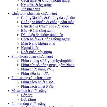
Cách nhiệt & Chống hồng ngoại
Kỵ nước & kỵ nước
Tự sửa chữa
Chất lỏng phân tán chức năng
Chống lão hóa & Chống tia cực tím
Chống vi khuẩn & chống nấm mốc
Làm đẹp & Chăm sóc sức khỏe
Bảo vệ ánh sáng xanh
Dẫn điện & chống tĩnh điện
Cách nhiệt & Chống hồng ngoại
Màu Nano không phai
Người khác
Chất phân hủy nhựa
Phim hoàn thiện chức năng
Phim chống sương mù hydrophilic
Phim cửa sổ hồng ngoại gốm Nano
Phim chức năng PVC
Phim siêu kỵ nước
Phim trung cấp chức năng
Phim cách nhiệt EVA
Phim cách nhiệt PVB
Masterbatch chức năng
Lớp sợi
Lớp phim
Phim mỏng chức năng