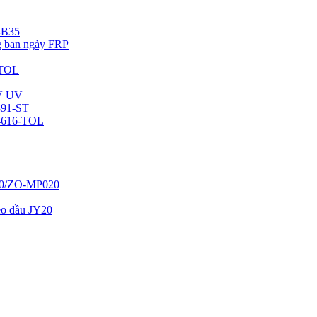
-B35
ng ban ngày FRP
-TOL
UV UV
891-ST
-4616-TOL
20/ZO-MP020
keo dầu JY20