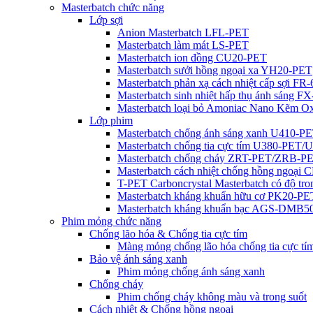
Masterbatch chức năng
Lớp sợi
Anion Masterbatch LFL-PET
Masterbatch làm mát LS-PET
Masterbatch ion đồng CU20-PET
Masterbatch sưởi hồng ngoại xa YH20-PET
Masterbatch phản xạ cách nhiệt cấp sợi FR
Masterbatch sinh nhiệt hấp thụ ánh sáng F
Masterbatch loại bỏ Amoniac Nano Kẽm O
Lớp phim
Masterbatch chống ánh sáng xanh U410-
Masterbatch chống tia cực tím U380-PET
Masterbatch chống cháy ZRT-PET/ZRB-P
Masterbatch cách nhiệt chống hồng ngoại
T-PET Carboncrystal Masterbatch có độ tro
Masterbatch kháng khuẩn hữu cơ PK20-PE
Masterbatch kháng khuẩn bạc AGS-DMB
Phim mỏng chức năng
Chống lão hóa & Chống tia cực tím
Màng mỏng chống lão hóa chống tia cực tím
Bảo vệ ánh sáng xanh
Phim mỏng chống ánh sáng xanh
Chống cháy
Phim chống cháy không màu và trong suốt
Cách nhiệt & Chống hồng ngoại