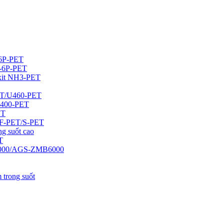
-6P-PET
X-6P-PET
xit NH3-PET
PET/U460-PET
/U400-PET
ET
 CF-PET/S-PET
ng suốt cao
T
5000/AGS-ZMB6000
 trong suốt