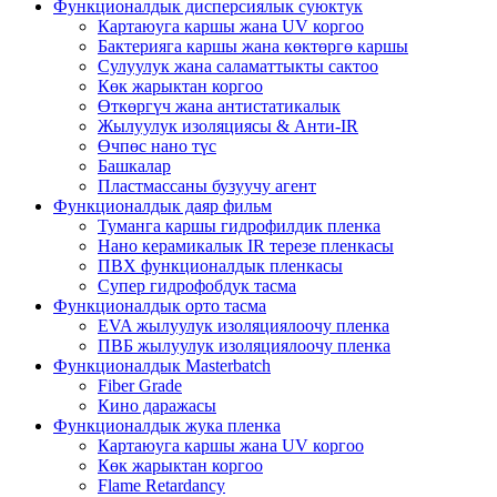
Функционалдык дисперсиялык суюктук
Картаюуга каршы жана UV коргоо
Бактерияга каршы жана көктөргө каршы
Сулуулук жана саламаттыкты сактоо
Көк жарыктан коргоо
Өткөргүч жана антистатикалык
Жылуулук изоляциясы & Анти-IR
Өчпөс нано түс
Башкалар
Пластмассаны бузуучу агент
Функционалдык даяр фильм
Туманга каршы гидрофилдик пленка
Нано керамикалык IR терезе пленкасы
ПВХ функционалдык пленкасы
Супер гидрофобдук тасма
Функционалдык орто тасма
EVA жылуулук изоляциялоочу пленка
ПВБ жылуулук изоляциялоочу пленка
Функционалдык Masterbatch
Fiber Grade
Кино даражасы
Функционалдык жука пленка
Картаюуга каршы жана UV коргоо
Көк жарыктан коргоо
Flame Retardancy