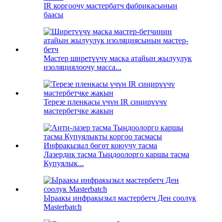
IR коргоочу мастербатч фабрикасынын
баасы
Мастер ширетүүчү маска атайын жылуулук
изоляциялоочу масса...
Терезе пленкасы үчүн IR сиңирүүчү
мастербетчке жакын
Лазердик тасма Тыңдоолорго каршы тасма
Купуялык...
Ыраакы инфракызыл мастербетч Ден соолук
Masterbatch