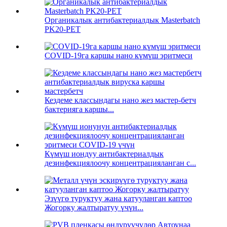
Органикалык антибактериалдык Masterbatch
PK20-PET
COVID-19га каршы нано күмүш эритмеси
Кездеме классындагы нано жез мастер-бетч
бактерияга каршы...
Күмүш иондуу антибактериалдык
дезинфекциялоочу концентрацияланган с...
Эзүүгө туруктуу жана катууланган каптоо
Жогорку жалтыратуу үчүн...