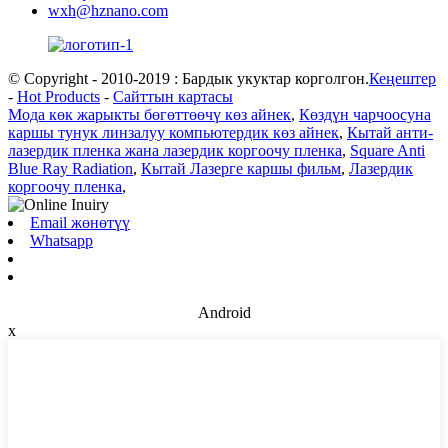
wxh@hznano.com
© Copyright - 2010-2019 : Бардык укуктар корголгон.
Кеңештер
-
Hot Products
-
Сайттын картасы
Мода көк жарыкты бөгөттөөчү көз айнек
,
Көздүн чарчоосуна
каршы тунук линзалуу компьютердик көз айнек
,
Кытай анти-
лазердик пленка жана лазердик коргоочу пленка
,
Square Anti
Blue Ray Radiation
,
Кытай Лазерге каршы фильм
,
Лазердик
коргоочу пленка
,
Email жөнөтүү
Whatsapp
Android
x