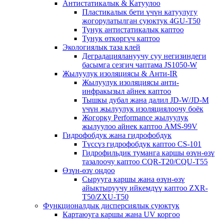
Антистатикалык & Катуулоо
Пластикалык бети үчүн катуулугу
жогорулатылган суюктук 4GU-T50
Тунук антистатикалык каптоо
Тунук өткөргүч каптоо
Экологиялык таза клей
Деградациялануучу суу негизиндеги
басымга сезгич чаптама JS1050-W
Жылуулук изоляциясы & Анти-IR
Жылуулук изоляциясы анти-
инфракызыл айнек каптоо
Тышкы дубал жана далил JD-W/JD-M
үчүн жылуулук изоляциялоочу боёк
Жогорку Performance жылуулук
жылуулоо айнек каптоо AMS-99V
Гидрофобдук жана гидрофобдук
Түссүз гидрофобдук каптоо CS-101
Гидрофильдик туманга каршы өзүн-өзү
тазалоочу каптоо CQR-T20/CQU-T55
Өзүн-өзү оңдоо
Сырууга каршы жана өзүн-өзү
айыктыруучу ийкемдүү каптоо ZXR-
T50/ZXU-T50
Функционалдык дисперсиялык суюктук
Картаюуга каршы жана UV коргоо