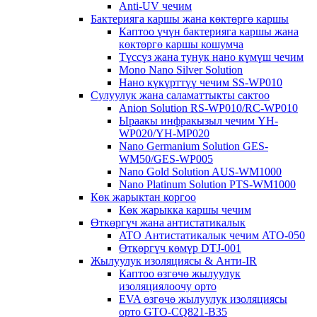
Anti-UV чечим
Бактерияга каршы жана көктөргө каршы
Каптоо үчүн бактерияга каршы жана
көктөргө каршы кошумча
Түссүз жана тунук нано күмүш чечим
Mono Nano Silver Solution
Нано күкүрттүү чечим SS-WP010
Сулуулук жана саламаттыкты сактоо
Anion Solution RS-WP010/RC-WP010
Ыраакы инфракызыл чечим YH-
WP020/YH-MP020
Nano Germanium Solution GES-
WM50/GES-WP005
Nano Gold Solution AUS-WM1000
Nano Platinum Solution PTS-WM1000
Көк жарыктан коргоо
Көк жарыкка каршы чечим
Өткөргүч жана антистатикалык
ATO Антистатикалык чечим ATO-050
Өткөргүч көмүр DTJ-001
Жылуулук изоляциясы & Анти-IR
Каптоо өзгөчө жылуулук
изоляциялоочу орто
EVA өзгөчө жылуулук изоляциясы
орто GTO-CQ821-B35