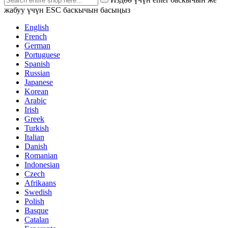
жабуу үчүн ESC баскычын басыңыз
English
French
German
Portuguese
Spanish
Russian
Japanese
Korean
Arabic
Irish
Greek
Turkish
Italian
Danish
Romanian
Indonesian
Czech
Afrikaans
Swedish
Polish
Basque
Catalan