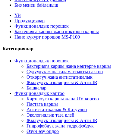
Биз менен байланыш
Үй
Продукциялар
Функционалдык порошок
Бактерияга каршы жана көктөргө каршы
Нано күкүрт порошок MS-P100
Категориялар
Функционалдык порошок
Бактерияга каршы жана көктөргө каршы
Сулуулук жана саламаттыкты сактоо
Өткөргүч жана антистатикалык
Жылуулук изоляциясы & Анти-IR
Башкалар
Функционалдык каптоо
Картаюуга каршы жана UV коргоо
Пастага каршы
Антистатикалык & Катуулоо
Экологиялык таза клей
Жылуулук изоляциясы & Анти-IR
Гидрофобдук жана гидрофобдук
Өзүн-өзү оңдоо