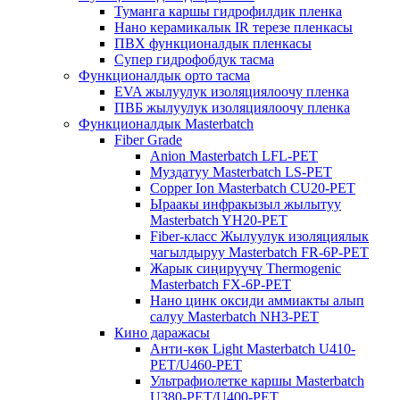
Туманга каршы гидрофилдик пленка
Нано керамикалык IR терезе пленкасы
ПВХ функционалдык пленкасы
Супер гидрофобдук тасма
Функционалдык орто тасма
EVA жылуулук изоляциялоочу пленка
ПВБ жылуулук изоляциялоочу пленка
Функционалдык Masterbatch
Fiber Grade
Anion Masterbatch LFL-PET
Муздатуу Masterbatch LS-PET
Copper Ion Masterbatch CU20-PET
Ыраакы инфракызыл жылытуу
Masterbatch YH20-PET
Fiber-класс Жылуулук изоляциялык
чагылдыруу Masterbatch FR-6P-PET
Жарык сиңирүүчү Thermogenic
Masterbatch FX-6P-PET
Нано цинк оксиди аммиакты алып
салуу Masterbatch NH3-PET
Кино даражасы
Анти-көк ​​Light Masterbatch U410-
PET/U460-PET
Ультрафиолетке каршы Masterbatch
U380-PET/U400-PET