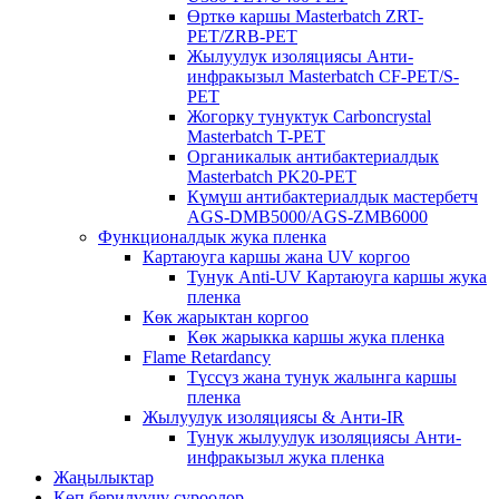
Өрткө каршы Masterbatch ZRT-
PET/ZRB-PET
Жылуулук изоляциясы Анти-
инфракызыл Masterbatch CF-PET/S-
PET
Жогорку тунуктук Carboncrystal
Masterbatch T-PET
Органикалык антибактериалдык
Masterbatch PK20-PET
Күмүш антибактериалдык мастербетч
AGS-DMB5000/AGS-ZMB6000
Функционалдык жука пленка
Картаюуга каршы жана UV коргоо
Тунук Anti-UV Картаюуга каршы жука
пленка
Көк жарыктан коргоо
Көк жарыкка каршы жука пленка
Flame Retardancy
Түссүз жана тунук жалынга каршы
пленка
Жылуулук изоляциясы & Анти-IR
Тунук жылуулук изоляциясы Анти-
инфракызыл жука пленка
Жаңылыктар
Көп берилүүчү суроолор