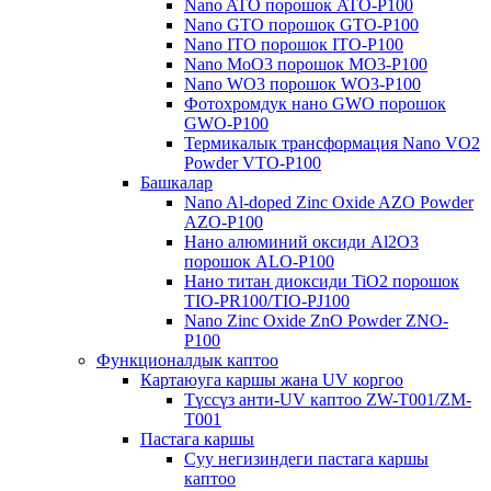
Nano ATO порошок ATO-P100
Nano GTO порошок GTO-P100
Nano ITO порошок ITO-P100
Nano MoO3 порошок MO3-P100
Nano WO3 порошок WO3-P100
Фотохромдук нано GWO порошок
GWO-P100
Термикалык трансформация Nano VO2
Powder VTO-P100
Башкалар
Nano Al-doped Zinc Oxide AZO Powder
AZO-P100
Нано алюминий оксиди Al2O3
порошок ALO-P100
Нано титан диоксиди TiO2 порошок
TIO-PR100/TIO-PJ100
Nano Zinc Oxide ZnO Powder ZNO-
P100
Функционалдык каптоо
Картаюуга каршы жана UV коргоо
Түссүз анти-UV каптоо ZW-T001/ZM-
T001
Пастага каршы
Суу негизиндеги пастага каршы
каптоо