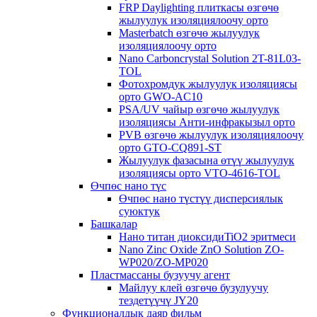
FRP Daylighting плиткасы өзгөчө
жылуулук изоляциялоочу орто
Masterbatch өзгөчө жылуулук
изоляциялоочу орто
Nano Carboncrystal Solution 2T-81L03-
TOL
Фотохромдук жылуулук изоляциясы
орто GWO-AC10
PSA/UV чайыр өзгөчө жылуулук
изоляциясы Анти-инфракызыл орто
PVB өзгөчө жылуулук изоляциялоочу
орто GTO-CQ891-ST
Жылуулук фазасына өтүү жылуулук
изоляциясы орто VTO-4616-TOL
Өчпөс нано түс
Өчпөс нано түстүү дисперсиялык
суюктук
Башкалар
Нано титан диоксидиTiO2 эритмеси
Nano Zinc Oxide ZnO Solution ZO-
WP020/ZO-MP020
Пластмассаны бузуучу агент
Майлуу клей өзгөчө бузулуучу
тездетүүчү JY20
Функционалдык даяр фильм