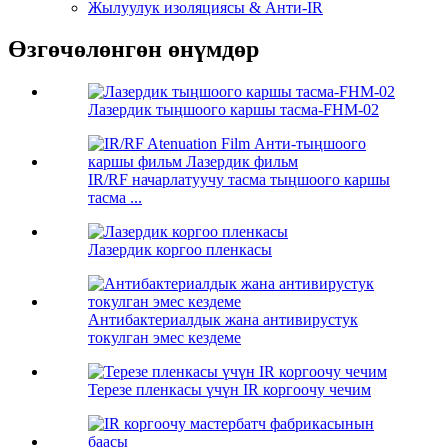
Жылуулук изоляциясы & Анти-IR
Өзгөчөлөнгөн өнүмдөр
Лазердик тыңшоого каршы тасма-FHM-02
IR/RF начарлатуучу тасма тыңшоого каршы
тасма ...
Лазердик коргоо пленкасы
Антибактериалдык жана антивирустук
токулган эмес кездеме
Терезе пленкасы үчүн IR коргоочу чечим