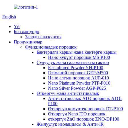
English
Үй
Биз жөнүндө
Заводго экскурсия
Продукциялар
Функционалдык порошок
Бактерияга каршы жана көктөргө каршы
Нано күкүрт порошок MS-P100
Сулуулук жана саламаттыкты сактоо
Far Infrared Powder YH-P100
Германий порошок GEP-M500
Нано алтын порошок AUP-010
Nano Platinum Powder PTP-P010
Nano Silver Powder AGP-P025
Өткөргүч жана антистатикалык
Антистатикалык ATO порошок ATO-
P100
Өткөргүч көмүртек порошок DT-P100
Өткөргүч Nano ITO порошок
өткөргүч ZnO порошок ZNO-DP100
Жылуулук изоляциясы & Анти-IR