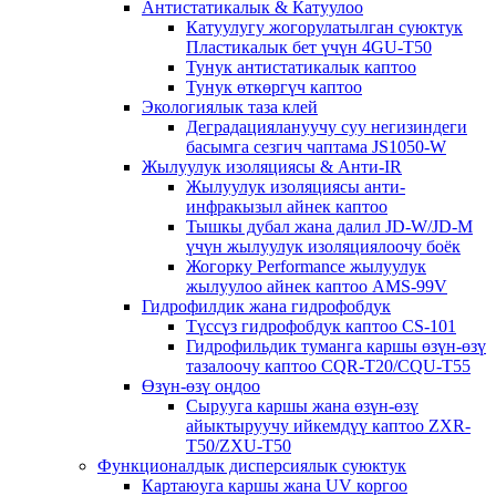
Антистатикалык & Катуулоо
Катуулугу жогорулатылган суюктук
Пластикалык бет үчүн 4GU-T50
Тунук антистатикалык каптоо
Тунук өткөргүч каптоо
Экологиялык таза клей
Деградациялануучу суу негизиндеги
басымга сезгич чаптама JS1050-W
Жылуулук изоляциясы & Анти-IR
Жылуулук изоляциясы анти-
инфракызыл айнек каптоо
Тышкы дубал жана далил JD-W/JD-M
үчүн жылуулук изоляциялоочу боёк
Жогорку Performance жылуулук
жылуулоо айнек каптоо AMS-99V
Гидрофилдик жана гидрофобдук
Түссүз гидрофобдук каптоо CS-101
Гидрофильдик туманга каршы өзүн-өзү
тазалоочу каптоо CQR-T20/CQU-T55
Өзүн-өзү оңдоо
Сырууга каршы жана өзүн-өзү
айыктыруучу ийкемдүү каптоо ZXR-
T50/ZXU-T50
Функционалдык дисперсиялык суюктук
Картаюуга каршы жана UV коргоо