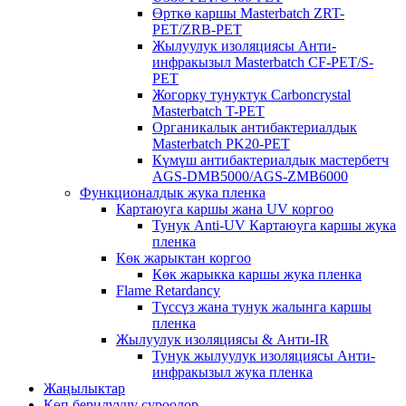
Өрткө каршы Masterbatch ZRT-
PET/ZRB-PET
Жылуулук изоляциясы Анти-
инфракызыл Masterbatch CF-PET/S-
PET
Жогорку тунуктук Carboncrystal
Masterbatch T-PET
Органикалык антибактериалдык
Masterbatch PK20-PET
Күмүш антибактериалдык мастербетч
AGS-DMB5000/AGS-ZMB6000
Функционалдык жука пленка
Картаюуга каршы жана UV коргоо
Тунук Anti-UV Картаюуга каршы жука
пленка
Көк жарыктан коргоо
Көк жарыкка каршы жука пленка
Flame Retardancy
Түссүз жана тунук жалынга каршы
пленка
Жылуулук изоляциясы & Анти-IR
Тунук жылуулук изоляциясы Анти-
инфракызыл жука пленка
Жаңылыктар
Көп берилүүчү суроолор