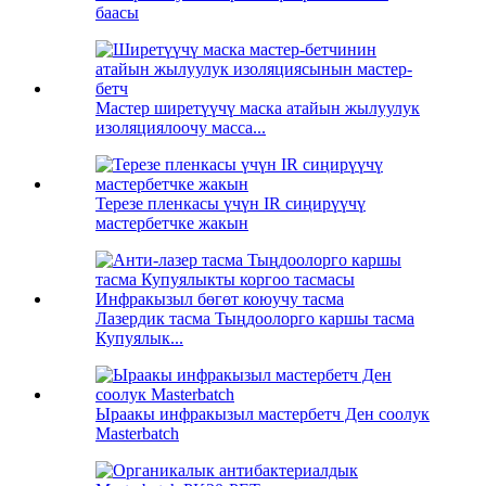
баасы
Мастер ширетүүчү маска атайын жылуулук
изоляциялоочу масса...
Терезе пленкасы үчүн IR сиңирүүчү
мастербетчке жакын
Лазердик тасма Тыңдоолорго каршы тасма
Купуялык...
Ыраакы инфракызыл мастербетч Ден соолук
Masterbatch