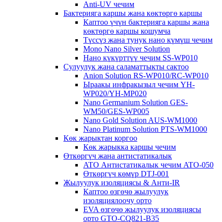
Anti-UV чечим
Бактерияга каршы жана көктөргө каршы
Каптоо үчүн бактерияга каршы жана
көктөргө каршы кошумча
Түссүз жана тунук нано күмүш чечим
Mono Nano Silver Solution
Нано күкүрттүү чечим SS-WP010
Сулуулук жана саламаттыкты сактоо
Anion Solution RS-WP010/RC-WP010
Ыраакы инфракызыл чечим YH-
WP020/YH-MP020
Nano Germanium Solution GES-
WM50/GES-WP005
Nano Gold Solution AUS-WM1000
Nano Platinum Solution PTS-WM1000
Көк жарыктан коргоо
Көк жарыкка каршы чечим
Өткөргүч жана антистатикалык
ATO Антистатикалык чечим ATO-050
Өткөргүч көмүр DTJ-001
Жылуулук изоляциясы & Анти-IR
Каптоо өзгөчө жылуулук
изоляциялоочу орто
EVA өзгөчө жылуулук изоляциясы
орто GTO-CQ821-B35