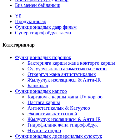
Биз менен байланыш
Үй
Продукциялар
Функционалдык даяр фильм
Супер гидрофобдук тасма
Категориялар
Функционалдык порошок
Бактерияга каршы жана көктөргө каршы
Сулуулук жана саламаттыкты сактоо
Өткөргүч жана антистатикалык
Жылуулук изоляциясы & Анти-IR
Башкалар
Функционалдык каптоо
Картаюуга каршы жана UV коргоо
Пастага каршы
Антистатикалык & Катуулоо
Экологиялык таза клей
Жылуулук изоляциясы & Анти-IR
Гидрофилдик жана гидрофобдук
Өзүн-өзү оңдоо
Функционалдык дисперсиялык суюктук