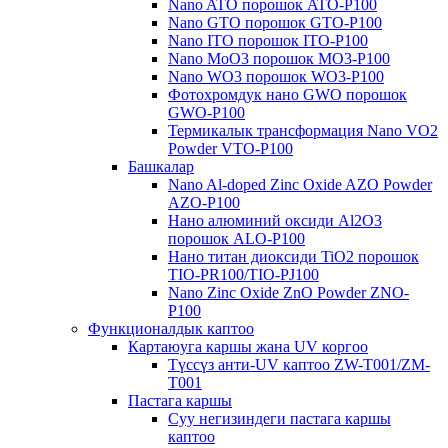
Nano ATO порошок ATO-P100
Nano GTO порошок GTO-P100
Nano ITO порошок ITO-P100
Nano MoO3 порошок MO3-P100
Nano WO3 порошок WO3-P100
Фотохромдук нано GWO порошок
GWO-P100
Термикалык трансформация Nano VO2
Powder VTO-P100
Башкалар
Nano Al-doped Zinc Oxide AZO Powder
AZO-P100
Нано алюминий оксиди Al2O3
порошок ALO-P100
Нано титан диоксиди TiO2 порошок
TIO-PR100/TIO-PJ100
Nano Zinc Oxide ZnO Powder ZNO-
P100
Функционалдык каптоо
Картаюуга каршы жана UV коргоо
Түссүз анти-UV каптоо ZW-T001/ZM-
T001
Пастага каршы
Суу негизиндеги пастага каршы
каптоо