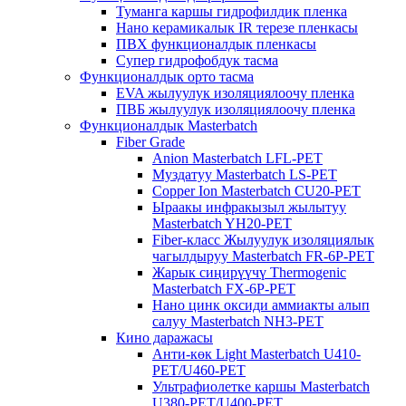
Туманга каршы гидрофилдик пленка
Нано керамикалык IR терезе пленкасы
ПВХ функционалдык пленкасы
Супер гидрофобдук тасма
Функционалдык орто тасма
EVA жылуулук изоляциялоочу пленка
ПВБ жылуулук изоляциялоочу пленка
Функционалдык Masterbatch
Fiber Grade
Anion Masterbatch LFL-PET
Муздатуу Masterbatch LS-PET
Copper Ion Masterbatch CU20-PET
Ыраакы инфракызыл жылытуу
Masterbatch YH20-PET
Fiber-класс Жылуулук изоляциялык
чагылдыруу Masterbatch FR-6P-PET
Жарык сиңирүүчү Thermogenic
Masterbatch FX-6P-PET
Нано цинк оксиди аммиакты алып
салуу Masterbatch NH3-PET
Кино даражасы
Анти-көк ​​Light Masterbatch U410-
PET/U460-PET
Ультрафиолетке каршы Masterbatch
U380-PET/U400-PET