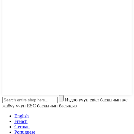
Издөө үчүн enter баскычын же
жабуу үчүн ESC баскычын басыңыз
English
French
German
Portuguese