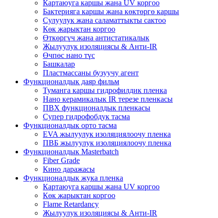
Картаюуга каршы жана UV коргоо
Бактерияга каршы жана көктөргө каршы
Сулуулук жана саламаттыкты сактоо
Көк жарыктан коргоо
Өткөргүч жана антистатикалык
Жылуулук изоляциясы & Анти-IR
Өчпөс нано түс
Башкалар
Пластмассаны бузуучу агент
Функционалдык даяр фильм
Туманга каршы гидрофилдик пленка
Нано керамикалык IR терезе пленкасы
ПВХ функционалдык пленкасы
Супер гидрофобдук тасма
Функционалдык орто тасма
EVA жылуулук изоляциялоочу пленка
ПВБ жылуулук изоляциялоочу пленка
Функционалдык Masterbatch
Fiber Grade
Кино даражасы
Функционалдык жука пленка
Картаюуга каршы жана UV коргоо
Көк жарыктан коргоо
Flame Retardancy
Жылуулук изоляциясы & Анти-IR