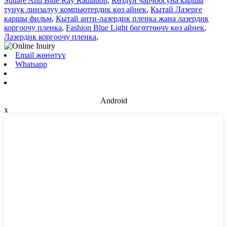
Square Anti Blue Ray Radiation
,
Көздүн чарчоосуна каршы
тунук линзалуу компьютердик көз айнек
,
Кытай Лазерге
каршы фильм
,
Кытай анти-лазердик пленка жана лазердик
коргоочу пленка
,
Fashion Blue Light бөгөттөөчү көз айнек
,
Лазердик коргоочу пленка
,
Email жөнөтүү
Whatsapp
Android
x