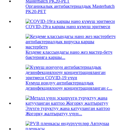
Органикалык антибактериалдык Masterbatch
PK20-PET
COVID-19га каршы нано күмүш эритмеси
Кездеме классындагы нано жез мастер-бетч
бактерияга каршы...
Күмүш иондуу антибактериалдык
дезинфекциялоочу концентрацияланган с...
Эзүүгө туруктуу жана катууланган каптоо
Жогорку жалтыратуу үчүн...