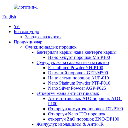
English
Үй
Биз жөнүндө
Заводго экскурсия
Продукциялар
Функционалдык порошок
Бактерияга каршы жана көктөргө каршы
Нано күкүрт порошок MS-P100
Сулуулук жана саламаттыкты сактоо
Far Infrared Powder YH-P100
Германий порошок GEP-M500
Нано алтын порошок AUP-010
Nano Platinum Powder PTP-P010
Nano Silver Powder AGP-P025
Өткөргүч жана антистатикалык
Антистатикалык ATO порошок ATO-
P100
Өткөргүч көмүртек порошок DT-P100
Өткөргүч Nano ITO порошок
өткөргүч ZnO порошок ZNO-DP100
Жылуулук изоляциясы & Анти-IR