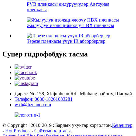
PVB пленкасы өндүрүүчүлөр Автоунаа
пленкасы
Жылуулук изоляциялоочу ПВХ пленкасы
Терезе пленкасы үчүн IR абсорберлер
Супер гидрофобдук тасма
Дарек: No.158, Xinjunhuan Rd., Minhang району, Шанхай
Телефон: 0086-18261033281
wxh@hznano.com
© Copyright - 2010-2019 : Бардык укуктар корголгон.
Кеңештер
-
Hot Products
-
Сайттын картасы