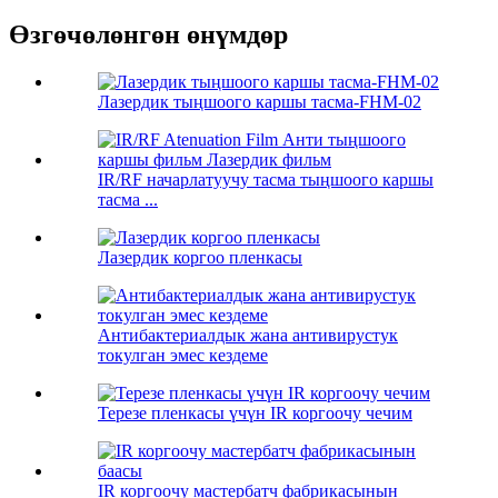
Өзгөчөлөнгөн өнүмдөр
Лазердик тыңшоого каршы тасма-FHM-02
IR/RF начарлатуучу тасма тыңшоого каршы
тасма ...
Лазердик коргоо пленкасы
Антибактериалдык жана антивирустук
токулган эмес кездеме
Терезе пленкасы үчүн IR коргоочу чечим
IR коргоочу мастербатч фабрикасынын