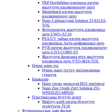
FRP Daylighting плиткасы өзгөчө
жылуулук изоляциялоочу орто
Masterbatch өзгөчө жылуулук
изоляциялоочу орто
Nano Carboncrystal Solution 2T-81L03-
TOL
Фотохромдук жылуулук изоляциясы
орто GWO-AC10
PSA/UV чайыр өзгөчө жылуулук
изоляциясы Анти-инфракызыл орто
PVB өзгөчө жылуулук изоляциялоочу
орто GTO-CQ891-ST
Жылуулук фазасына өтүү жылуулук
изоляциясы орто VTO-4616-TOL
Өчпөс нано түс
Өчпөс нано түстүү дисперсиялык
суюктук
Башкалар
Нано титан диоксидиTiO2 эритмеси
Nano Zinc Oxide ZnO Solution ZO-
WP020/ZO-MP020
Пластмассаны бузуучу агент
Майлуу клей өзгөчө бузулуучу
тездетүүчү JY20
Функционалдык даяр фильм