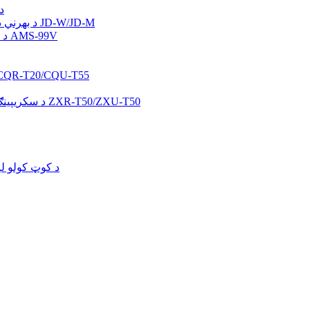
د
د بهرني دیوال او ثبوت لپاره د تودوخې موصلیت پینټ JD-W/JD-M
د لوړ فعالیت حرارت موصلیت شیشې کوټینګ AMS-99V
د هایدروفیلیک ضد فوګ ځان پاکولو کوټینګ -T20/CQU-T55
د سکریپینګ ضد او د ځان معالجې لچک لرونکي کوټینګ ZXR-T50/ZXU-T50
د کوټ کولو لپ