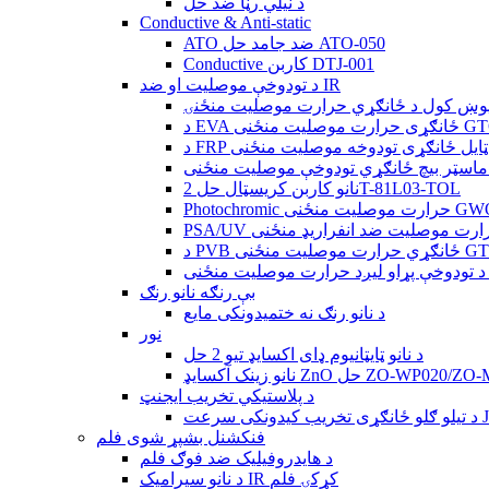
د نیلي رڼا ضد حل
Conductive & Anti-static
ATO ضد جامد حل ATO-050
Conductive کاربن DTJ-001
د تودوخې موصلیت او ضد IR
وښ کول د ځانګړي حرارت موصلیت منځنۍ
GTO-CQ821
تیا ټایل ځانګړی تودوخه موصلیت منځنی
ماسټر بیچ ځانګړي تودوخې موصلیت منځنی
نانو کاربن کریسټال حل 2T-81L03-TOL
ت منځنی GWO-AC10
ړی حرارت موصلیت ضد انفراریډ منځنی
GTO-CQ891-
V
بې رنګه نانو رنګ
د نانو رنګ نه ختمیدونکی مایع
نور
د نانو ټایټانیوم ډای اکسایډ تیو 2 حل
کسایډ ZnO حل ZO-WP020/ZO-MP020
د پلاستيکي تخریب ایجنټ
 سرعت JY20
فنکشنل بشپړ شوی فلم
د هایدروفیلیک ضد فوګ فلم
د نانو سیرامیک IR کړکۍ فلم