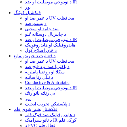
د تودوخې موصلیت او ضد IR
نور
فنکشنل کوٹنگ
د عمر ضد او UV محافظت
د پیسټ ضد
ضد جامد او سختی
د چاپیریال دوستانه ګلو
د تودوخې موصلیت او ضد IR
هایدروفیلیک او هایدروفوبیک
د ځان اصلاح کول
د فعالیت د خپریدو مایع
د عمر ضد او UV محافظت
د باکتریا ضد او د فلج ضد
ښکلا او روغتیا پاملرنه
د نیلي رڼا ساتنه
Conductive & Anti-static
د تودوخې موصلیت او ضد IR
بې رنګه نانو رنګ
نور
د پلاستيکي تخریب ایجنټ
فنکشنل بشپړ شوی فلم
د هایدروفیلیک ضد فوګ فلم
د نانو سیرامیک IR کړکۍ فلم
د PVC فعال فلم