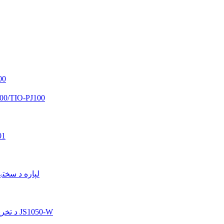
نانو ال
نانو ټایټانیوم ډای اکسایډ TiO2 پ
بې ر
د پلاستيکي سطح 4GU-T50
د تخریب وړ اوبو پراساس فشار حساس چپکونکی JS1050-W