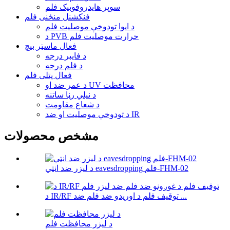
سوپر هایدروفوبیک فلم
فنکشنل منځنی فلم
د ایوا تودوخې موصلیت فلم
د PVB حرارت موصلیت فلم
فعال ماسټر بیچ
د فایبر درجه
د فلم درجه
فعال پتلی فلم
د عمر ضد او UV محافظت
د نیلي رڼا ساتنه
د شعاع مقاومت
د تودوخې موصلیت او ضد IR
مشخص محصولات
د لیزر ضد انټي eavesdropping فلم-FHM-02
د IR/RF توقیف فلم د اوریدو ضد فلم ضد ...
د لیزر محافظت فلم