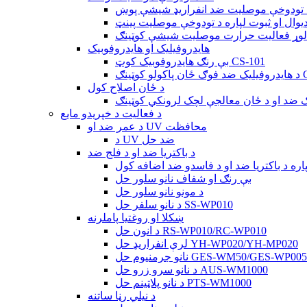
 تودوخې موصلیت ضد انفراریډ شیشې پوښ
هایدروفیلیک او هایدروفوبیک
بې رنګ هایدروفوبیک کوټ CS-101
CQR
د ځان اصلاح کول
د فعالیت د خپریدو مایع
د عمر ضد او UV محافظت
د UV ضد حل
د باکتریا ضد او د فلج ضد
اره د باکتریا ضد او د فاسدو ضد اضافه کول
بې رنګ او شفاف نانو سلور حل
د مونو نانو سلور حل
د نانو سلفر حل SS-WP010
ښکلا او روغتیا پاملرنه
د انون حل RS-WP010/RC-WP010
لرې انفراریډ حل YH-WP020/YH-MP020
نانو جرمنیوم حل GES-WM50/GES-WP005
د نانو سرو زرو حل AUS-WM1000
د نانو پلاټینم حل PTS-WM1000
د نیلي رڼا ساتنه