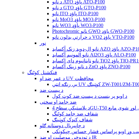
د نانو ATO پاؤډ ATO-P100
د نانو GTO پاؤډ GTO-P100
نانو ITO پاؤډ ITO-P100
نانو MoO3 پاؤډ MO3-P100
نانو WO3 پاؤډ WO3-P100
Photochromic نانو GWO پاؤډ GWO-P100
د حرارتي بدلون نانو VO2 پاؤډ VTO-P100
نور
-ډوپډ زنک آکسایډ AZO پاؤډ AZO-P100
نانو المونیم آکسایډ Al2O3 پاؤډ ALO-P100
اؤډ TIO-PR100/TIO-PJ100
د نانو زینک آکسایډ ZnO پاؤډ ZNO-P100
فنکشنل کوٹنگ
د عمر ضد او UV محافظت
نګه انټي UV کوټینګ ZW-T001/ZM-T001
د پیسټ ضد
د اوبو پر بنسټ د پیسټ ضد کوټ کول
ضد جامد او سختی
 لپاره د سختۍ لوړ شوی مایع
شفاف ضد جامد کوٹنگ
شفاف کنډک کوټینګ
د چاپیریال دوستانه ګلو
د تودوخې موصلیت او ضد IR