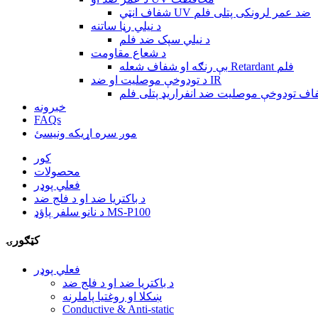
شفاف انټي UV ضد عمر لرونکی پتلی فلم
د نیلي رڼا ساتنه
د نیلي سپک ضد فلم
د شعاع مقاومت
بې رنګه او شفاف شعله Retardant فلم
د تودوخې موصلیت او ضد IR
ف تودوخې موصلیت ضد انفراریډ پتلی فلم
خبرونه
FAQs
موږ سره اړیکه ونیسئ
کور
محصولات
فعلي پوډر
د باکتریا ضد او د فلج ضد
د نانو سلفر پاؤډ MS-P100
کټګورۍ
فعلي پوډر
د باکتریا ضد او د فلج ضد
ښکلا او روغتیا پاملرنه
Conductive & Anti-static