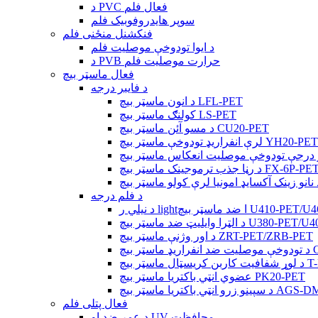
د PVC فعال فلم
سوپر هایدروفوبیک فلم
فنکشنل منځنی فلم
د ایوا تودوخې موصلیت فلم
د PVB حرارت موصلیت فلم
فعال ماسټر بیچ
د فایبر درجه
د انون ماسټر بیچ LFL-PET
کولنګ ماسټر بیچ LS-PET
د مسو آئن ماسټر بیچ CU20-PET
لرې انفراریډ تودوخې ماسټر بیچ YH20-PET
 رڼا جذب ترموجینک ماسټر بیچ FX-6P-PET
د فلم درجه
 ضد ماسټر بیچ U410-PET/U460-PET
 ضد ماسټر بیچ U380-PET/U400-PET
د اور وژنې ماسټر بیچ ZRT-PET/ZRB-PET
CF-PE
 ماسټر بیچ T-PET
عضوي انټي باکتریا ماسټر بیچ PK20-PET
AGS-DMB5000/AGS-
فعال پتلی فلم
د عمر ضد او UV محافظت