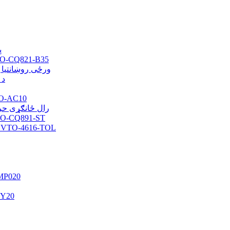
پ
د EVA ځانګړی حرارت موصلیت منځنی -B35
د FRP ورځی روښان
د 
Photochromic حرارت موصلی
PSA/UV رال ځانګ
د PVB ځانګړي حرارت موصلیت منځنی ST
د تودوخې پړاو لیږد حرارت موصلیت منځنی TO-4616-TOL
نانو زینک آ
د تیلو ګلو ځانګړی تخریب کیدونکی