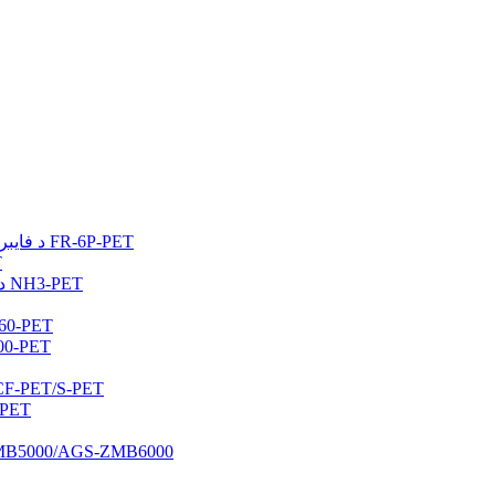
د فایبر درجې تودوخې موصلیت انعکاس ماسټر بیچ FR-6P-PET
د
د نانو زینک آکسایډ امونیا لرې کولو ماسټر بیچ NH3-PET
د نیلي ر lightا
د الټرا وایلیټ
د تودوخې موصلیت ضد انفراریډ ماسټر بیچ T/S-PET
د لوړ شفافیت کاربن کریسټال
د سپینو زرو انټي باکتریا ماسټر بیچ ZMB6000