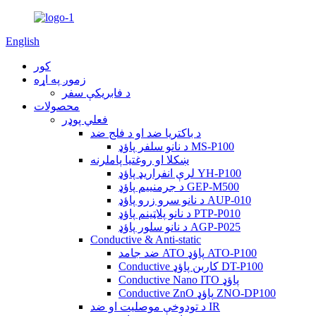
English
کور
زموږ په اړه
د فابریکې سفر
محصولات
فعلي پوډر
د باکتریا ضد او د فلج ضد
د نانو سلفر پاؤډ MS-P100
ښکلا او روغتیا پاملرنه
لرې انفراریډ پاؤډ YH-P100
د جرمنيیم پاؤډ GEP-M500
د نانو سرو زرو پاؤډ AUP-010
د نانو پلاټینم پاؤډ PTP-P010
د نانو سلور پاؤډ AGP-P025
Conductive & Anti-static
ضد جامد ATO پاؤډ ATO-P100
Conductive کاربن پاؤډ DT-P100
Conductive Nano ITO پاؤډ
Conductive ZnO پاؤډ ZNO-DP100
د تودوخې موصلیت او ضد IR