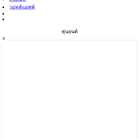
วอทส์แอพพ์
หุ่นยนต์
x