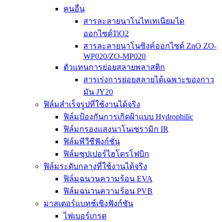
คนอื่น
สารละลายนาโนไทเทเนียมได
ออกไซด์TiO2
สารละลายนาโนซิงค์ออกไซด์ ZnO ZO-
WP020/ZO-MP020
ตัวแทนการย่อยสลายพลาสติก
สารเร่งการย่อยสลายได้เฉพาะของกาว
มัน JY20
ฟิล์มสำเร็จรูปที่ใช้งานได้จริง
ฟิล์มป้องกันการเกิดฝ้าแบบ Hydrophilic
ฟิล์มกรองแสงนาโนเซรามิก IR
ฟิล์มพีวีซีฟังก์ชั่น
ฟิล์มซุปเปอร์ไฮโดรโฟบิก
ฟิล์มระดับกลางที่ใช้งานได้จริง
ฟิล์มฉนวนความร้อน EVA
ฟิล์มฉนวนความร้อน PVB
มาสเตอร์แบทช์เชิงฟังก์ชัน
ไฟเบอร์เกรด