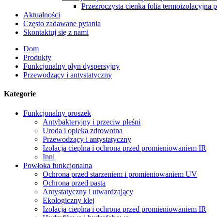
Przezroczysta cienka folia termoizolacyjna
Aktualności
Często zadawane pytania
Skontaktuj się z nami
Dom
Produkty
Funkcjonalny płyn dyspersyjny
Przewodzący i antystatyczny
Kategorie
Funkcjonalny proszek
Antybakteryjny i przeciw pleśni
Uroda i opieka zdrowotna
Przewodzący i antystatyczny
Izolacja cieplna i ochrona przed promieniowaniem IR
Inni
Powłoka funkcjonalna
Ochrona przed starzeniem i promieniowaniem UV
Ochrona przed pastą
Antystatyczny i utwardzający
Ekologiczny klej
Izolacja cieplna i ochrona przed promieniowaniem IR