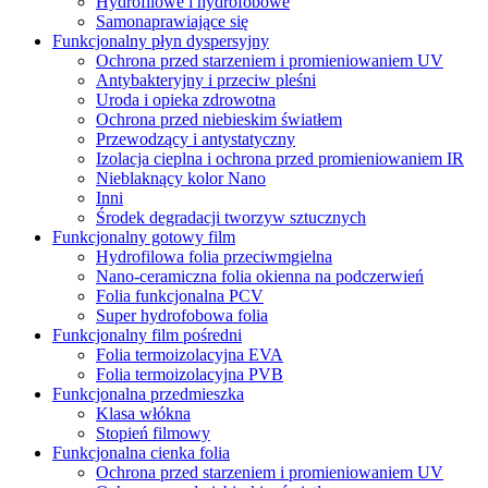
Hydrofilowe i hydrofobowe
Samonaprawiające się
Funkcjonalny płyn dyspersyjny
Ochrona przed starzeniem i promieniowaniem UV
Antybakteryjny i przeciw pleśni
Uroda i opieka zdrowotna
Ochrona przed niebieskim światłem
Przewodzący i antystatyczny
Izolacja cieplna i ochrona przed promieniowaniem IR
Nieblaknący kolor Nano
Inni
Środek degradacji tworzyw sztucznych
Funkcjonalny gotowy film
Hydrofilowa folia przeciwmgielna
Nano-ceramiczna folia okienna na podczerwień
Folia funkcjonalna PCV
Super hydrofobowa folia
Funkcjonalny film pośredni
Folia termoizolacyjna EVA
Folia termoizolacyjna PVB
Funkcjonalna przedmieszka
Klasa włókna
Stopień filmowy
Funkcjonalna cienka folia
Ochrona przed starzeniem i promieniowaniem UV