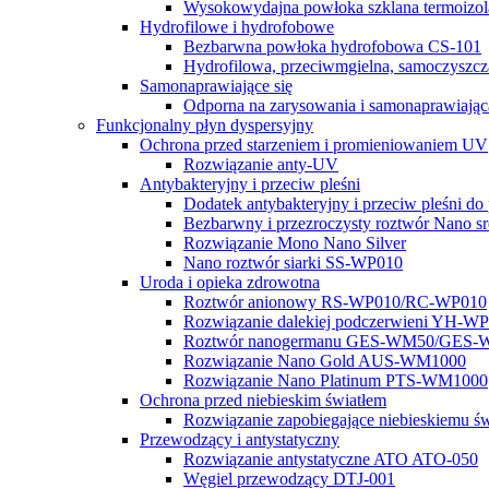
Wysokowydajna powłoka szklana termoiz
Hydrofilowe i hydrofobowe
Bezbarwna powłoka hydrofobowa CS-101
Hydrofilowa, przeciwmgielna, samoczys
Samonaprawiające się
Odporna na zarysowania i samonaprawiają
Funkcjonalny płyn dyspersyjny
Ochrona przed starzeniem i promieniowaniem UV
Rozwiązanie anty-UV
Antybakteryjny i przeciw pleśni
Dodatek antybakteryjny i przeciw pleśni d
Bezbarwny i przezroczysty roztwór Nano sr
Rozwiązanie Mono Nano Silver
Nano roztwór siarki SS-WP010
Uroda i opieka zdrowotna
Roztwór anionowy RS-WP010/RC-WP010
Rozwiązanie dalekiej podczerwieni YH-
Roztwór nanogermanu GES-WM50/GES-
Rozwiązanie Nano Gold AUS-WM1000
Rozwiązanie Nano Platinum PTS-WM1000
Ochrona przed niebieskim światłem
Rozwiązanie zapobiegające niebieskiemu św
Przewodzący i antystatyczny
Rozwiązanie antystatyczne ATO ATO-050
Węgiel przewodzący DTJ-001