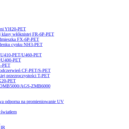
ieni YH20-PET
ej klasy włóknistej FR-6P-PET
zedmieszka FX-6P-PET
 tlenku cynku NH3-PET
tłu U410-PET/U460-PET
ET/U400-PET
B-PET
 podczerwień CF-PET/S-PET
iej przezroczystości T-PET
PK20-PET
AGS-DMB5000/AGS-ZMB6000
iowa odporna na promieniowanie UV
 światłem
a
 IR