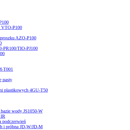
P100
O2 VTO-P100
 proszku AZO-P100
0
IO-PR100/TIO-PJ100
100
M-T001
ę pasty
hni plastikowych 4GU-T50
na bazie wody JS1050-W
 IR
na podczerwień
ych i próbna JD-W/JD-M