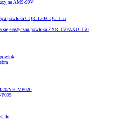
olacyjna AMS-99V
zcząca powłoka CQR-T20/CQU-T55
ca się elastyczna powłoka ZXR-T50/ZXU-T50
o powłok
ebra
WP020/YH-MP020
WP005
iatłu