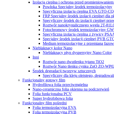
Izolacja cieplna i ochrona przed promieniowaniem
Powłoka Specjalny środek termoizolacyjny
Specyficzna izolacja cieplna EVA GTO-C
FRP Specjalny środek izolacji cieplnej dla 
Specyficzny środek do izolacji cieplnej prz
Roztwór nanokrystalicznego węgla 2T-81
Fotochromowy środek termoizolacyjny 
Specyficzna izolacja cieplna z żywicy PSA
Specjalny środek izolacji cieplnej PVB 
Medium termoizolacyjne z przemianą fa
Nieblaknący kolor Nano
Nieblaknący płyn dyspersyjny Nano Color
Inni
Roztwór nano dwutlenku tytanu TiO2
Roztwór Nano tlenku cynku ZnO ZO-WP
Środek degradacji tworzyw sztucznych
Specyficzny dla kleju oleistego, degradowa
Funkcjonalny gotowy film
Hydrofilowa folia przeciwmgielna
Nano-ceramiczna folia okienna na podczerwień
Folia funkcjonalna PCV
Super hydrofobowa folia
Funkcjonalny film pośredni
Folia termoizolacyjna EVA
Folia termoizolacyjna PVB