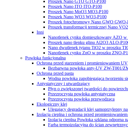
Proszek Nano GTO GTO-P100
Proszek Nano ITO ITO-P100
Proszek Nano MoO3 MO3-P100
Proszek Nano WO3 WO3-P100
Proszek fotochromowy Nano GWO GWO-
Proszek transformacji termicznej Nano V
Inni
Nanotlenek cynku domieszkowany AZO w
Proszek nano tlenku glinu Al2O3 ALO-P10
Nano dwutlenek tytanu TiO2 w proszku T
Nanotlenek cynku ZnO w proszku ZNO-P
Powłoka funkcjonalna
Ochrona przed starzeniem i promieniowaniem UV
Bezbarwna powłoka anty-UV ZW-T001/Z
Ochrona przed pastą
Wodna powłoka zapobiegająca tworzeniu si
Antystatyczny i utwardzający
Płyn o zwiększonej twardości do powierzc
Przezroczysta powłoka antystatyczna
Przezroczysta powłoka przewodząca
Ekologiczny klej
Ulegający degradacji klej samoprzylepny 
Izolacja cieplna i ochrona przed promieniowaniem
Izolacja cieplna Powłoka szklana odporna 
Farba termoizolacyjna do ścian zewnętrzn