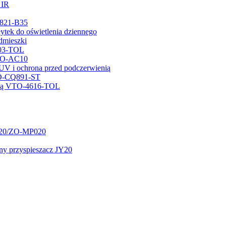
 IR
Q821-B35
płytek do oświetlenia dziennego
edmieszki
L03-TOL
GWO-AC10
/UV i ochrona przed podczerwienią
GTO-CQ891-ST
zową VTO-4616-TOL
020/ZO-MP020
lny przyspieszacz JY20