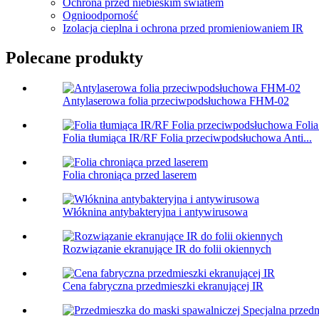
Ochrona przed niebieskim światłem
Ognioodporność
Izolacja cieplna i ochrona przed promieniowaniem IR
Polecane produkty
Antylaserowa folia przeciwpodsłuchowa FHM-02
Folia tłumiąca IR/RF Folia przeciwpodsłuchowa Anti...
Folia chroniąca przed laserem
Włóknina antybakteryjna i antywirusowa
Rozwiązanie ekranujące IR do folii okiennych
Cena fabryczna przedmieszki ekranującej IR