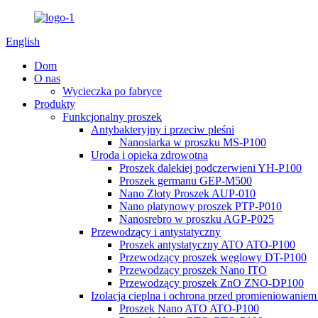
English
Dom
O nas
Wycieczka po fabryce
Produkty
Funkcjonalny proszek
Antybakteryjny i przeciw pleśni
Nanosiarka w proszku MS-P100
Uroda i opieka zdrowotna
Proszek dalekiej podczerwieni YH-P100
Proszek germanu GEP-M500
Nano Złoty Proszek AUP-010
Nano platynowy proszek PTP-P010
Nanosrebro w proszku AGP-P025
Przewodzący i antystatyczny
Proszek antystatyczny ATO ATO-P100
Przewodzący proszek węglowy DT-P100
Przewodzący proszek Nano ITO
Przewodzący proszek ZnO ZNO-DP100
Izolacja cieplna i ochrona przed promieniowaniem
Proszek Nano ATO ATO-P100