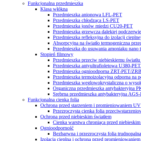
Funkcjonalna przedmieszka
Klasa włókna
Przedmieszka anionowa LFL-PET
Przedmieszka chłodząca LS-PET
Przedmieszka jonów miedzi CU20-PET
Przedmieszka grzewcza dalekiej podczerw
Przedmieszka refleksyjna do izolacji ciepln
Absorpcyjna na światło termogeniczna pr
Przedmieszka do usuwania amoniaku nano
Stopień filmowy
Przedmieszka przeciw niebieskiemu świa
Przedmieszka antyultrafioletowa U380-P
Przedmieszka ognioodporna ZRT-PET/ZR
Przedmieszka termoizolacyjna odporna na
Przedmieszka węglowokrystaliczna o wysok
Organiczna przedmieszka antybakteryjna 
Srebrna przedmieszka antybakteryjna 
Funkcjonalna cienka folia
Ochrona przed starzeniem i promieniowaniem UV
Przezroczysta cienka folia przeciwstarzen
Ochrona przed niebieskim światłem
Cienka warstwa chroniąca przed niebieskim
Ognioodporność
Bezbarwna i przezroczysta folia trudnopaln
Izolacja cieplna i ochrona przed promieniowaniem