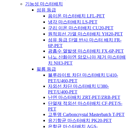
기능성 마스터배치
섬유 등급
음이온 마스터배치 LFL-PET
냉각 마스터배치 LS-PET
구리 이온 마스터배치 CU20-PET
원적외선 가열 마스터배치 YH20-PET
섬유 등급 단열 반사 마스터 배치 FR-
6P-PET
광흡수 열발생 마스터배치 FX-6P-PET
나노 산화아연 암모니아 제거 마스터배
치 NH3-PET
필름 등급
블루라이트 차단 마스터배치 U410-
PET/U460-PET
자외선 차단 마스터배치 U380-
PET/U400-PET
난연 마스터배치 ZRT-PET/ZRB-PET
단열재 적외선 마스터배치 CF-PET/S-
PET
고투명 Carboncrystal Masterbatch T-PET
유기항균 마스터배치 PK20-PET
은항균 마스터배치 AGS-