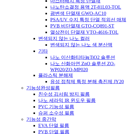
마스터배치 특정 단열재
나노탄소결정 용액 2T-81L03-TOL
광변색 단열재 GWO-AC10
PSA/UV 수지 특정 단열 적외선 매체
PVB 비단열재 GTO-CQ891-ST
열상전이 단열재 VTO-4616-TOL
변색되지 않는 나노 컬러
변색되지 않는 나노 색 분산액
기타
나노 이산화티타늄TiO2 솔루션
나노 산화아연 ZnO 솔루션 ZO-
WP020/ZO-MP020
플라스틱 분해제
유성 접착제 특정 분해 촉진제 JY20
기능성완성필름
친수성 김서림 방지 필름
나노 세라믹 IR 윈도우 필름
PVC 기능성 필름
슈퍼 소수성 필름
기능성 중간막
EVA 단열 필름
PVB 단열 필름