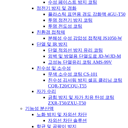
수성 페이스트 방지 코팅
정전기 방지 및 경화
플라스틱 표면용 경도 강화액 4GU-T50
투명 정전기 방지 코팅
투명 전도성 코팅
친환경 접착제
분해성 수성 감압성 접착제 JS1050-W
단열 및 IR 방지
단열 적외선 방지 유리 코팅
외벽 및 방열용 단열도료 JD-W/JD-M
고성능 단열유리 코팅 AMS-99V
친수성 및 소수성
무색 소수성 코팅 CS-101
친수성 김서림 방지 셀프 클리닝 코팅
CQR-T20/CQU-T55
자가 수리
긁힘 방지 및 자가 치유 탄성 코팅
ZXR-T50/ZXU-T50
기능성 분산액
노화 방지 및 자외선 차단
자외선 차단 솔루션
항균 및 곰팡이 방지