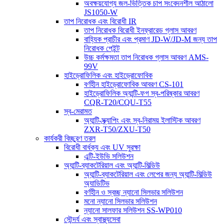
অবক্ষয়যোগ্য জল-ভিত্তিক চাপ সংবেদনশীল আঠালো
JS1050-W
তাপ নিরোধক এবং বিরোধী IR
তাপ নিরোধক বিরোধী ইনফ্রারেড গ্লাস আবরণ
বাহ্যিক প্রাচীর এবং প্রমাণ JD-W/JD-M জন্য তাপ
নিরোধক পেইন্ট
উচ্চ কর্মক্ষমতা তাপ নিরোধক গ্লাস আবরণ AMS-
99V
হাইড্রোফিলিক এবং হাইড্রোফোবিক
বর্ণহীন হাইড্রোফোবিক আবরণ CS-101
হাইড্রোফিলিক অ্যান্টি-ফগ স্ব-পরিষ্কার আবরণ
CQR-T20/CQU-T55
স্ব-মেরামত
অ্যান্টি-স্ক্র্যাপিং এবং স্ব-নিরাময় ইলাস্টিক আবরণ
ZXR-T50/ZXU-T50
কার্যকরী বিচ্ছুরণ তরল
বিরোধী বার্ধক্য এবং UV সুরক্ষা
এন্টি-ইউভি সলিউশন
অ্যান্টি-ব্যাকটেরিয়াল এবং অ্যান্টি-মিল্ডিউ
অ্যান্টি-ব্যাকটেরিয়াল এবং লেপের জন্য অ্যান্টি-মিল্ডিউ
অ্যাডিটিভ
বর্ণহীন ও স্বচ্ছ ন্যানো সিলভার সলিউশন
মনো ন্যানো সিলভার সলিউশন
ন্যানো সালফার সলিউশন SS-WP010
সৌন্দর্য এবং স্বাস্থ্যসেবা