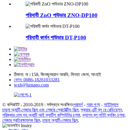
পরিবাহী ZnO পাউডার ZNO-DP100
পরিবাহী কার্বন পাউডার DT-P100
ঠিকানা: না।158, জিনজুনহুয়ান আরডি, মিনহাং জেলা, সাংহাই
ফোন: 0086-18261033281
wxh@hznano.com
© কপিরাইট - 2010-2019 : সর্বস্বত্ব সংরক্ষিত৷
পরামর্শ
-
গরম পণ্য
-
সাইটম্যাপ
চায়না অ্যান্টি-লেজার ফিল্ম এবং লেজার প্রোটেক্টিভ ফিল্ম
,
স্কয়ার এন্টি ব্লু রে রেডিয়েশন
,
পরিষ্কার লেন্স সহ অ্যান্টি আই ফ্যাটিগ কম্পিউটার চশমা
,
ফ্যাশন ব্লু লাইট ব্লকিং চশমা
,
লেজার প্রতিরক্ষামূলক ফিল্ম
,
চায়না অ্যান্টি-লেজার ফিল্ম
,