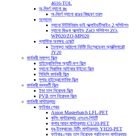
4616-TOL
অ-বিবর্ণ ন্যানো রঙ
অ-বিবর্ণ ন্যানো রঙের বিচ্ছুরণ তরল
অন্যান্য
ন্যানো টাইটানিয়াম ডাই অক্সাইডটিআইও 2 সলিউশন
ন্যানো জিঙ্ক অক্সাইড ZnO সলিউশন ZO-
WP020/ZO-MP020
প্লাস্টিক অবক্ষয় এজেন্ট
তৈলাক্ত আঠালো নির্দিষ্ট ডিগ্রেডেবল অ্যাক্সিলারেন্ট
JY20
কার্যকরী সমাপ্ত ফিল্ম
হাইড্রোফিলিক অ্যান্টি-ফগ ফিল্ম
ন্যানো সিরামিক আইআর উইন্ডো ফিল্ম
পিভিসি কার্যকরী ফিল্ম
সুপার হাইড্রোফোবিক ফিল্ম
কার্যকরী মধ্যবর্তী ফিল্ম
ইভা তাপ নিরোধক ফিল্ম
PVB তাপ নিরোধক ফিল্ম
কার্যকরী মাস্টারব্যাচ
ফাইবার গ্রেড
Anion Masterbatch LFL-PET
কুলিং মাস্টারব্যাচ এলএস-পিইটি
কপার আয়ন মাস্টারব্যাচ CU20-PET
দূর-ইনফ্রারেড হিটিং মাস্টারব্যাচ YH20-PET
ফাইবার-গ্রেড তাপ নিরোধক প্রতিফলন মাস্টারব্যাচ