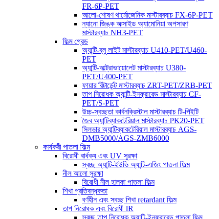
FR-6P-PET
আলো-শোষণ থার্মোজেনিক মাস্টারব্যাচ FX-6P-PET
ন্যানো জিঙ্ক অক্সাইড অ্যামোনিয়া অপসারণ
মাস্টারব্যাচ NH3-PET
ফিল্ম গ্রেড
অ্যান্টি-ব্লু লাইট মাস্টারব্যাচ U410-PET/U460-
PET
অ্যান্টি-আল্ট্রাভায়োলেট মাস্টারব্যাচ U380-
PET/U400-PET
ফায়ার রিটার্ডেন্ট মাস্টারব্যাচ ZRT-PET/ZRB-PET
তাপ নিরোধক অ্যান্টি-ইনফ্রারেড মাস্টারব্যাচ CF-
PET/S-PET
উচ্চ-স্বচ্ছতা কার্বনক্রিস্টাল মাস্টারব্যাচ টি-পিইটি
জৈব অ্যান্টিব্যাকটেরিয়াল মাস্টারব্যাচ PK20-PET
সিলভার অ্যান্টিব্যাকটেরিয়াল মাস্টারব্যাচ AGS-
DMB5000/AGS-ZMB6000
কার্যকরী পাতলা ফিল্ম
বিরোধী বার্ধক্য এবং UV সুরক্ষা
স্বচ্ছ অ্যান্টি-ইউভি অ্যান্টি-এজিং পাতলা ফিল্ম
নীল আলো সুরক্ষা
বিরোধী নীল হালকা পাতলা ফিল্ম
শিখা প্রতিবন্ধকতা
বর্ণহীন এবং স্বচ্ছ শিখা retardant ফিল্ম
তাপ নিরোধক এবং বিরোধী IR
স্বচ্ছ তাপ নিরোধক অ্যান্টি-ইনফ্রারেড পাতলা ফিল্ম