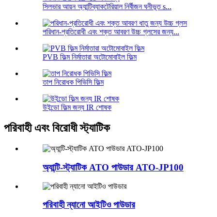
সিলভার আয়ন অ্যান্টিব্যাকটেরিয়াল নির্বীজন ঘনীভূত s...
পরিধান-প্রতিরোধী এবং শক্ত আবরণ উচ্চ গ্লসের জন্য...
PVB ফিল্ম নির্মাতারা অটোমোবাইল ফিল্ম
তাপ নিরোধক পিভিসি ফিল্ম
উইন্ডো ফিল্ম জন্য IR শোষক
পরিবাহী এবং বিরোধী স্ট্যাটিক
অ্যান্টি-স্ট্যাটিক ATO পাউডার ATO-JP100
পরিবাহী ন্যানো আইটিও পাউডার