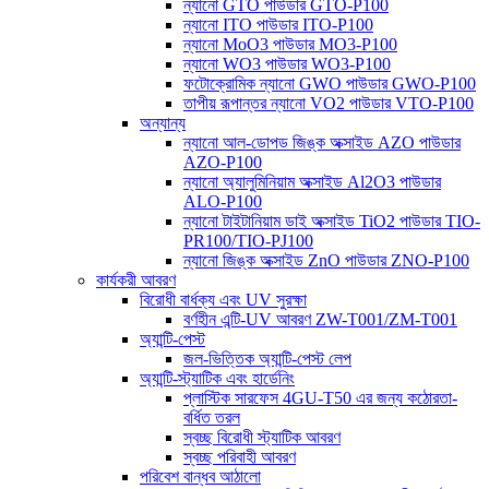
ন্যানো GTO পাউডার GTO-P100
ন্যানো ITO পাউডার ITO-P100
ন্যানো MoO3 পাউডার MO3-P100
ন্যানো WO3 পাউডার WO3-P100
ফটোক্রোমিক ন্যানো GWO পাউডার GWO-P100
তাপীয় রূপান্তর ন্যানো VO2 পাউডার VTO-P100
অন্যান্য
ন্যানো আল-ডোপড জিঙ্ক অক্সাইড AZO পাউডার
AZO-P100
ন্যানো অ্যালুমিনিয়াম অক্সাইড Al2O3 পাউডার
ALO-P100
ন্যানো টাইটানিয়াম ডাই অক্সাইড TiO2 পাউডার TIO-
PR100/TIO-PJ100
ন্যানো জিঙ্ক অক্সাইড ZnO পাউডার ZNO-P100
কার্যকরী আবরণ
বিরোধী বার্ধক্য এবং UV সুরক্ষা
বর্ণহীন এন্টি-UV আবরণ ZW-T001/ZM-T001
অ্যান্টি-পেস্ট
জল-ভিত্তিক অ্যান্টি-পেস্ট লেপ
অ্যান্টি-স্ট্যাটিক এবং হার্ডেনিং
প্লাস্টিক সারফেস 4GU-T50 এর জন্য কঠোরতা-
বর্ধিত তরল
স্বচ্ছ বিরোধী স্ট্যাটিক আবরণ
স্বচ্ছ পরিবাহী আবরণ
পরিবেশ বান্ধব আঠালো