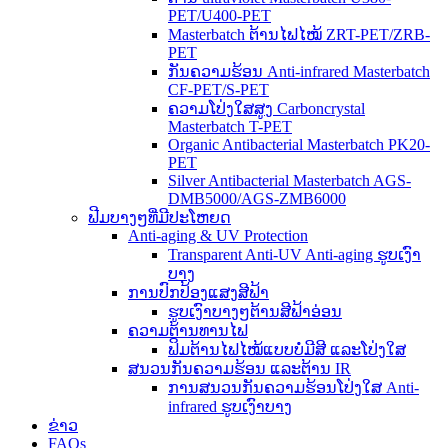
PET/U400-PET
Masterbatch ຕ້ານໄຟໄໝ້ ZRT-PET/ZRB-
PET
ກັນຄວາມຮ້ອນ Anti-infrared Masterbatch
CF-PET/S-PET
ຄວາມໂປ່ງໃສສູງ Carboncrystal
Masterbatch T-PET
Organic Antibacterial Masterbatch PK20-
PET
Silver Antibacterial Masterbatch AGS-
DMB5000/AGS-ZMB6000
ຟີມບາງໆທີ່ມີປະໂຫຍດ
Anti-aging & UV Protection
Transparent Anti-UV Anti-aging ຮູບເງົາ
ບາງ
ການປົກປ້ອງແສງສີຟ້າ
ຮູບເງົາບາງໆຕ້ານສີຟ້າອ່ອນ
ຄວາມຕ້ານທານໄຟ
ຟິມຕ້ານໄຟໄໝ້ແບບບໍ່ມີສີ ແລະໂປ່ງໃສ
ສນວນກັນຄວາມຮ້ອນ ແລະຕ້ານ IR
ການສນວນກັນຄວາມຮ້ອນໂປ່ງໃສ Anti-
infrared ຮູບເງົາບາງ
ຂ່າວ
FAQs