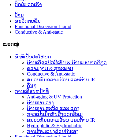
ຕິດ​ຕໍ່​ພວກ​ເຮົາ
ບ້ານ
ຜະລິດຕະພັນ
Functional Dispersion Liquid
Conductive & Anti-static
ໝວດໝູ່
ຜົງທີ່ເປັນປະໂຫຍດ
ຕ້ານເຊື້ອແບັກທີເຣັຍ & ຕ້ານພະຍາດຂີ້ທູດ
ຄວາມງາມ & ສຸຂະພາບ
Conductive & Anti-static
ສນວນກັນຄວາມຮ້ອນ ແລະຕ້ານ IR
ອື່ນໆ
ການເຄືອບຫນ້າທີ່
Anti-aging & UV Protection
ຕ້ານການວາງ
ຕ້ານການສະຖິດ ແລະ ແຂງ
ກາວເປັນມິດກັບສິ່ງແວດລ້ອມ
ສນວນກັນຄວາມຮ້ອນ ແລະຕ້ານ IR
Hydrophilic & Hydrophobic
ການສ້ອມແປງດ້ວຍຕົນເອງ
Functional Dispersion Liquid