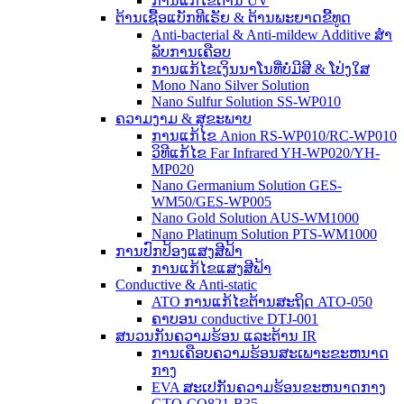
ການແກ້ໄຂຕ້ານ UV
ຕ້ານເຊື້ອແບັກທີເຣັຍ & ຕ້ານພະຍາດຂີ້ທູດ
Anti-bacterial & Anti-mildew Additive ສໍາ
ລັບການເຄືອບ
ການແກ້ໄຂເງິນນາໂນທີ່ບໍ່ມີສີ & ໂປ່ງໃສ
Mono Nano Silver Solution
Nano Sulfur Solution SS-WP010
ຄວາມງາມ & ສຸຂະພາບ
ການແກ້ໄຂ Anion RS-WP010/RC-WP010
ວິທີແກ້ໄຂ Far Infrared YH-WP020/YH-
MP020
Nano Germanium Solution GES-
WM50/GES-WP005
Nano Gold Solution AUS-WM1000
Nano Platinum Solution PTS-WM1000
ການປົກປ້ອງແສງສີຟ້າ
ການແກ້ໄຂແສງສີຟ້າ
Conductive & Anti-static
ATO ການແກ້ໄຂຕ້ານສະຖິດ ATO-050
ຄາບອນ conductive DTJ-001
ສນວນກັນຄວາມຮ້ອນ ແລະຕ້ານ IR
ການເຄືອບຄວາມຮ້ອນສະເພາະຂະຫນາດ
ກາງ
EVA ສະເປກັນຄວາມຮ້ອນຂະຫນາດກາງ
GTO-CQ821-B35