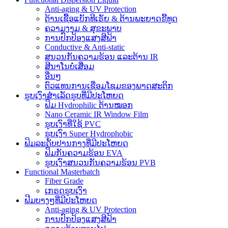
Anti-aging & UV Protection
ຕ້ານເຊື້ອແບັກທີເຣັຍ & ຕ້ານພະຍາດຂີ້ທູດ
ຄວາມງາມ & ສຸຂະພາບ
ການປົກປ້ອງແສງສີຟ້າ
Conductive & Anti-static
ສນວນກັນຄວາມຮ້ອນ ແລະຕ້ານ IR
ສີນາໂນບໍ່ເສື່ອມ
ອື່ນໆ
ຕົວແທນການເຊື່ອມໂຊມຂອງພາດສະຕິກ
ຮູບເງົາສໍາເລັດຮູບທີ່ມີປະໂຫຍດ
ຟິມ Hydrophilic ຕ້ານໝອກ
Nano Ceramic IR Window Film
ຮູບເງົາທີ່ໃຊ້ PVC
ຮູບເງົາ Super Hydrophobic
ຟິມລະດັບປານກາງທີ່ມີປະໂຫຍດ
ຟິມກັນຄວາມຮ້ອນ EVA
ຮູບເງົາສນວນກັນຄວາມຮ້ອນ PVB
Functional Masterbatch
Fiber Grade
ເກຣດຮູບເງົາ
ຟີມບາງໆທີ່ມີປະໂຫຍດ
Anti-aging & UV Protection
ການປົກປ້ອງແສງສີຟ້າ