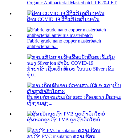
Organic Antibacterial Masterbatch PK20-PET
ຕ້ານ COVID-19 ວິທີແກ້ໄຂເງິນນາໂນ
Fabric grade nano copper masterbatch
antibacterial a...
ນໍ້າຢາຂ້າເຊື້ອແບັກທີເຣຍ ໄອອອນ Silver ເຂັ້ມ
ຂຸ້ນ...
ທົນທານຕໍ່ການສວມໃສ່ ແລະ ເຄືອບແຂງ ມີຄວາມ
ເງົາງາມສູງ...
ຜູ້ຜະລິດຮູບເງົາ PVB ຮູບເງົາລົດໃຫຍ່
ຮູບເງົາ PVC insulation ຄວາມຮ້ອນ