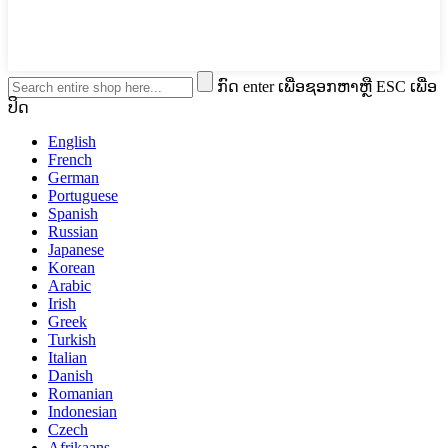
ກົດ enter ເພື່ອຊອກຫາຫຼື ESC ເພື່ອ
ປິດ
English
French
German
Portuguese
Spanish
Russian
Japanese
Korean
Arabic
Irish
Greek
Turkish
Italian
Danish
Romanian
Indonesian
Czech
Afrikaans