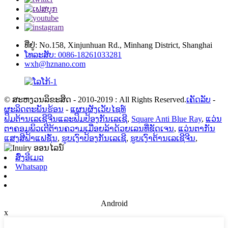
ທີ່ຢູ່: No.158, Xinjunhuan Rd., Minhang District, Shanghai
ໂທລະສັບ: 0086-18261033281
wxh@hznano.com
© ສະຫງວນລິຂະສິດ - 2010-2019 : All Rights Reserved.
ເຄັດລັບ
-
ຜະລິດຕະພັນຮ້ອນ
-
ແຜນຜັງເວັບໄຊທ໌
ຟິມຕ້ານເລເຊີຈີນແລະຟິມປ້ອງກັນເລເຊີ
,
Square Anti Blue Ray
,
ແວ່ນ
ຕາຄອມພິວເຕີຕ້ານຄວາມເມື່ອຍລ້າດ້ວຍເລນທີ່ຊັດເຈນ
,
ແວ່ນຕາກັນ
ແສງສີຟ້າແຟຊັ່ນ
,
ຮູບເງົາປ້ອງກັນເລເຊີ
,
ຮູບເງົາຕ້ານເລເຊີຈີນ
,
ສົ່ງອີເມວ
Whatsapp
Android
x