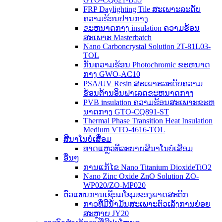
FRP Daylighting Tile ສະ​ເພາະ​ລະ​ດັບ​
ຄວາມ​ຮ້ອນ​ປານ​ກາງ​
ຂະຫນາດກາງ insulation ຄວາມຮ້ອນ
ສະເພາະ Masterbatch
Nano Carboncrystal Solution 2T-81L03-
TOL
ກັນຄວາມຮ້ອນ Photochromic ຂະຫນາດ
ກາງ GWO-AC10
PSA/UV Resin ສະ​ເພາະ​ລະ​ດັບ​ຄວາມ​
ຮ້ອນ​ຕ້ານ​ອິນ​ຟາ​ເລດ​ຂະ​ຫນາດ​ກາງ​
PVB insulation ຄວາມຮ້ອນສະເພາະຂະຫ
ນາດກາງ GTO-CQ891-ST
Thermal Phase Transition Heat Insulation
Medium VTO-4616-TOL
ສີນາໂນບໍ່ເສື່ອມ
ທາດແຫຼວທີ່ລະບາຍສີນາໂນບໍ່ເສື່ອມ
ອື່ນໆ
ການແກ້ໄຂ Nano Titanium DioxideTiO2
Nano Zinc Oxide ZnO Solution ZO-
WP020/ZO-MP020
ຕົວແທນການເຊື່ອມໂຊມຂອງພາດສະຕິກ
ກາວທີ່ມີນໍ້າມັນສະເພາະຕົວເລັ່ງການຍ່ອຍ
ສະຫຼາຍ JY20