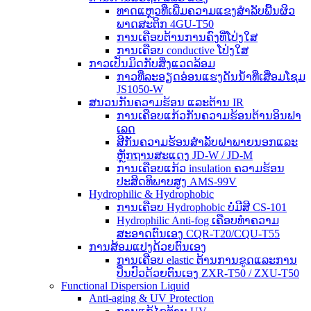
ທາດແຫຼວທີ່ເພີ່ມຄວາມແຂງສຳລັບພື້ນຜິວ
ພາດສະຕິກ 4GU-T50
ການເຄືອບຕ້ານການຄົງທີ່ໂປ່ງໃສ
ການເຄືອບ conductive ໂປ່ງໃສ
ກາວເປັນມິດກັບສິ່ງແວດລ້ອມ
ກາວທີ່ລະອຽດອ່ອນແຮງດັນນ້ຳທີ່ເສື່ອມໂຊມ
JS1050-W
ສນວນກັນຄວາມຮ້ອນ ແລະຕ້ານ IR
ການເຄືອບແກ້ວກັນຄວາມຮ້ອນຕ້ານອິນຟາ
ເລດ
ສີກັນຄວາມຮ້ອນສໍາລັບຝາພາຍນອກແລະ
ຫຼັກຖານສະແດງ JD-W / JD-M
ການເຄືອບແກ້ວ insulation ຄວາມຮ້ອນ
ປະສິດທິພາບສູງ AMS-99V
Hydrophilic & Hydrophobic
ການເຄືອບ Hydrophobic ບໍ່ມີສີ CS-101
Hydrophilic Anti-fog ເຄືອບທໍາຄວາມ
ສະອາດຕົນເອງ CQR-T20/CQU-T55
ການສ້ອມແປງດ້ວຍຕົນເອງ
ການເຄືອບ elastic ຕ້ານການຂູດແລະການ
ປິ່ນປົວດ້ວຍຕົນເອງ ZXR-T50 / ZXU-T50
Functional Dispersion Liquid
Anti-aging & UV Protection