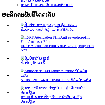
ຄວາມຕ້ານທານໄຟ
ສນວນກັນຄວາມຮ້ອນ ແລະຕ້ານ IR
ຜະລິດຕະພັນທີ່ໂດດເດັ່ນ
ຟິມຕ້ານການຟັງສຽງເລເຊີ-FHM-02
IR/RF Attenuation Film Anti-eavesdropping Film
Anti...
ຟິມປ້ອງກັນເລເຊີ
Antibacterial ແລະ antiviral fabric ທີ່ບໍ່ແມ່ນແສ່ວ
ການແກ້ໄຂການປ້ອງກັນ IR ສໍາລັບຮູບເງົາ
ປ່ອງຢ້ຽມ