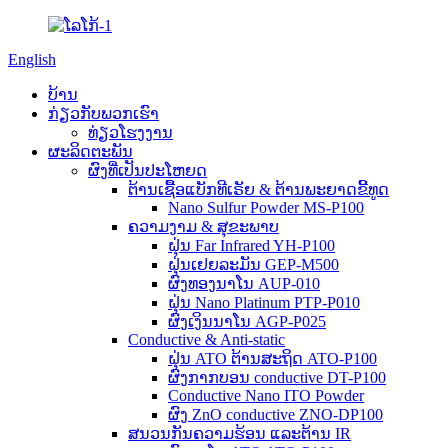
English
ບ້ານ
ກ່ຽວ​ກັບ​ພວກ​ເຮົາ
ທ່ຽວໂຮງງານ
ຜະລິດຕະພັນ
ຜົງທີ່ເປັນປະໂຫຍດ
ຕ້ານເຊື້ອແບັກທີເຣັຍ & ຕ້ານພະຍາດຂີ້ທູດ
Nano Sulfur Powder MS-P100
ຄວາມງາມ & ສຸຂະພາບ
ຝຸ່ນ Far Infrared YH-P100
ຝຸ່ນເຢຍລະມັນ GEP-M500
ຜົງທອງນາໂນ AUP-010
ຝຸ່ນ Nano Platinum PTP-P010
ຜົງເງິນນາໂນ AGP-P025
Conductive & Anti-static
ຝຸ່ນ ATO ຕ້ານສະຖິດ ATO-P100
ຜົງກາກບອນ conductive DT-P100
Conductive Nano ITO Powder
ຜົງ ZnO conductive ZNO-DP100
ສນວນກັນຄວາມຮ້ອນ ແລະຕ້ານ IR