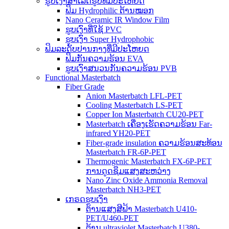
ຮູບເງົາສໍາເລັດຮູບທີ່ມີປະໂຫຍດ
ຟິມ Hydrophilic ຕ້ານໝອກ
Nano Ceramic IR Window Film
ຮູບເງົາທີ່ໃຊ້ PVC
ຮູບເງົາ Super Hydrophobic
ຟິມລະດັບປານກາງທີ່ມີປະໂຫຍດ
ຟິມກັນຄວາມຮ້ອນ EVA
ຮູບເງົາສນວນກັນຄວາມຮ້ອນ PVB
Functional Masterbatch
Fiber Grade
Anion Masterbatch LFL-PET
Cooling Masterbatch LS-PET
Copper Ion Masterbatch CU20-PET
Masterbatch ເຄື່ອງເຮັດຄວາມຮ້ອນ Far-
infrared YH20-PET
Fiber-grade insulation ຄວາມຮ້ອນສະທ້ອນ
Masterbatch FR-6P-PET
Thermogenic Masterbatch FX-6P-PET
ການດູດຊຶມແສງສະຫວ່າງ
Nano Zinc Oxide Ammonia Removal
Masterbatch NH3-PET
ເກຣດຮູບເງົາ
ຕ້ານແສງສີຟ້າ Masterbatch U410-
PET/U460-PET
ຕ້ານ ultraviolet Masterbatch U380-