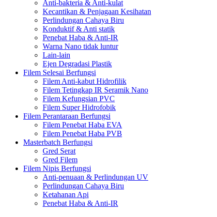
Anti-bakteria & Anti-kulat
Kecantikan & Penjagaan Kesihatan
Perlindungan Cahaya Biru
Konduktif & Anti statik
Penebat Haba & Anti-IR
Warna Nano tidak luntur
Lain-lain
Ejen Degradasi Plastik
Filem Selesai Berfungsi
Filem Anti-kabut Hidrofilik
Filem Tetingkap IR Seramik Nano
Filem Kefungsian PVC
Filem Super Hidrofobik
Filem Perantaraan Berfungsi
Filem Penebat Haba EVA
Filem Penebat Haba PVB
Masterbatch Berfungsi
Gred Serat
Gred Filem
Filem Nipis Berfungsi
Anti-penuaan & Perlindungan UV
Perlindungan Cahaya Biru
Ketahanan Api
Penebat Haba & Anti-IR