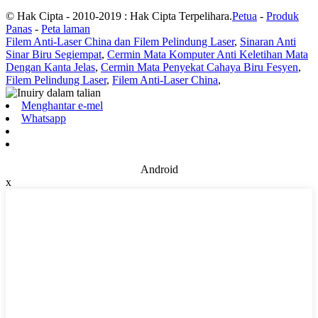
© Hak Cipta - 2010-2019 : Hak Cipta Terpelihara.
Petua
-
Produk
Panas
-
Peta laman
Filem Anti-Laser China dan Filem Pelindung Laser
,
Sinaran Anti
Sinar Biru Segiempat
,
Cermin Mata Komputer Anti Keletihan Mata
Dengan Kanta Jelas
,
Cermin Mata Penyekat Cahaya Biru Fesyen
,
Filem Pelindung Laser
,
Filem Anti-Laser China
,
Menghantar e-mel
Whatsapp
Android
x