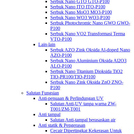
Serbuk Nano GTO GTO-P100
Serbuk Nano ITO ITO-P100
Serbuk Nano MoO3 MO3-P100
Serbuk Nano WO3 WO3-P100
Serbuk Photochromic Nano GWO GWO-
P100
Serbuk Nano VO2 Transformasi Terma
VTO-P100
Lain-lain
Serbuk AZO Zink Oksida Al-doped Nano
AZO-P100
Serbuk Nano Aluminium Oksida Al2O3
ALO-P100
Serbuk Nano Titanium Dioksida TiO2
TIO-PR100/TIO-PJ100
Serbuk Nano Zink Oksida ZnO ZNO-
P100
Salutan Fungsian
Anti-penuaan & Perlindungan UV
Salutan Anti-UV tanpa warna ZW-
T001/ZM-T001
Anti tampal
Salutan Anti-tampal berasaskan air
Anti statik & Pengerasan
Cecair Dipertingkat Kekerasan Untuk