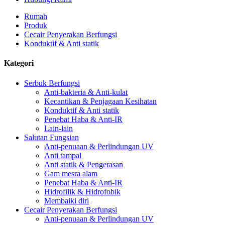
Rumah
Produk
Cecair Penyerakan Berfungsi
Konduktif & Anti statik
Kategori
Serbuk Berfungsi
Anti-bakteria & Anti-kulat
Kecantikan & Penjagaan Kesihatan
Konduktif & Anti statik
Penebat Haba & Anti-IR
Lain-lain
Salutan Fungsian
Anti-penuaan & Perlindungan UV
Anti tampal
Anti statik & Pengerasan
Gam mesra alam
Penebat Haba & Anti-IR
Hidrofilik & Hidrofobik
Membaiki diri
Cecair Penyerakan Berfungsi
Anti-penuaan & Perlindungan UV