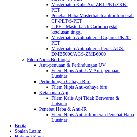
Masterbatch Kalis Api ZRT-PET/ZRB-
PET
Penebat Haba Masterbatch anti-inframerah
CF-PET/S-PET
T-PET Masterbatch Carboncrystal
ketelusan tinggi
Masterbatch Antibakteria Organik PK20-
PET
Masterbatch Antibakteria Perak AGS-
DMB5000/AGS-ZMB6000
Filem Nipis Berfungsi
Anti-penuaan & Perlindungan UV
Filem Nipis Anti-UV Anti-penuaan
Lutsinar
Perlindungan Cahaya Biru
Filem Nipis Anti-cahaya biru
Ketahanan Api
Filem Kalis Api Tidak Berwarna &
Lutsinar
Penebat Haba & Anti-IR
Filem Nipis Anti-inframerah Penebat Haba
Lutsinar
Berita
Soalan Lazim
Hubungi Kami