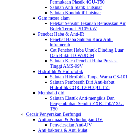
Permukaan Plastik 4GU-T50
Salutan Anti-Statik Lutsinar
Salutan Konduktif Lutsinar
Gam mesra alam
Pelekat Sensitif Tekanan Berasaskan Air
Boleh Terurai JS1050-W
Penebat Haba & Anti-IR
Penebat Haba Salutan Kaca Anti-
inframerah
Cat Penebat Haba Untuk Dinding Luar
Dan Bukti JD-W/JD-M
Salutan Kaca Penebat Haba Prestasi
Tinggi AMS-99V
Hidrofilik & Hidrofobik
Salutan Hidrofobik Tanpa Warna CS-101
Salutan Pembersih Diri Anti-kabut
Hidrofilik CQR-T20/CQU-T55
Membaiki diri
Salutan Elastik Anti-mengikis Dan
Penyembuhan Sendiri ZXR-T50/ZXU-
T50
Cecair Penyerakan Berfungsi
Anti-penuaan & Perlindungan UV
Penyelesaian Anti-UV
Anti-bakteria & Anti-kulat