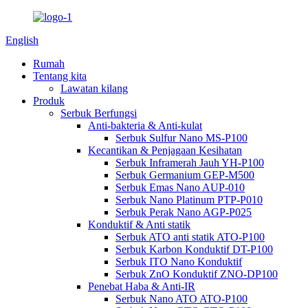
English
Rumah
Tentang kita
Lawatan kilang
Produk
Serbuk Berfungsi
Anti-bakteria & Anti-kulat
Serbuk Sulfur Nano MS-P100
Kecantikan & Penjagaan Kesihatan
Serbuk Inframerah Jauh YH-P100
Serbuk Germanium GEP-M500
Serbuk Emas Nano AUP-010
Serbuk Nano Platinum PTP-P010
Serbuk Perak Nano AGP-P025
Konduktif & Anti statik
Serbuk ATO anti statik ATO-P100
Serbuk Karbon Konduktif DT-P100
Serbuk ITO Nano Konduktif
Serbuk ZnO Konduktif ZNO-DP100
Penebat Haba & Anti-IR
Serbuk Nano ATO ATO-P100