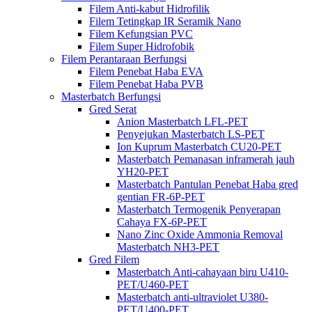
Filem Anti-kabut Hidrofilik
Filem Tetingkap IR Seramik Nano
Filem Kefungsian PVC
Filem Super Hidrofobik
Filem Perantaraan Berfungsi
Filem Penebat Haba EVA
Filem Penebat Haba PVB
Masterbatch Berfungsi
Gred Serat
Anion Masterbatch LFL-PET
Penyejukan Masterbatch LS-PET
Ion Kuprum Masterbatch CU20-PET
Masterbatch Pemanasan inframerah jauh
YH20-PET
Masterbatch Pantulan Penebat Haba gred
gentian FR-6P-PET
Masterbatch Termogenik Penyerapan
Cahaya FX-6P-PET
Nano Zinc Oxide Ammonia Removal
Masterbatch NH3-PET
Gred Filem
Masterbatch Anti-cahayaan biru U410-
PET/U460-PET
Masterbatch anti-ultraviolet U380-
PET/U400-PET