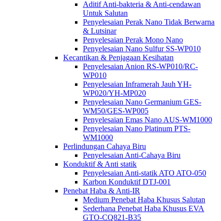
Aditif Anti-bakteria & Anti-cendawan
Untuk Salutan
Penyelesaian Perak Nano Tidak Berwarna
& Lutsinar
Penyelesaian Perak Mono Nano
Penyelesaian Nano Sulfur SS-WP010
Kecantikan & Penjagaan Kesihatan
Penyelesaian Anion RS-WP010/RC-
WP010
Penyelesaian Inframerah Jauh YH-
WP020/YH-MP020
Penyelesaian Nano Germanium GES-
WM50/GES-WP005
Penyelesaian Emas Nano AUS-WM1000
Penyelesaian Nano Platinum PTS-
WM1000
Perlindungan Cahaya Biru
Penyelesaian Anti-Cahaya Biru
Konduktif & Anti statik
Penyelesaian Anti-statik ATO ATO-050
Karbon Konduktif DTJ-001
Penebat Haba & Anti-IR
Medium Penebat Haba Khusus Salutan
Sederhana Penebat Haba Khusus EVA
GTO-CQ821-B35