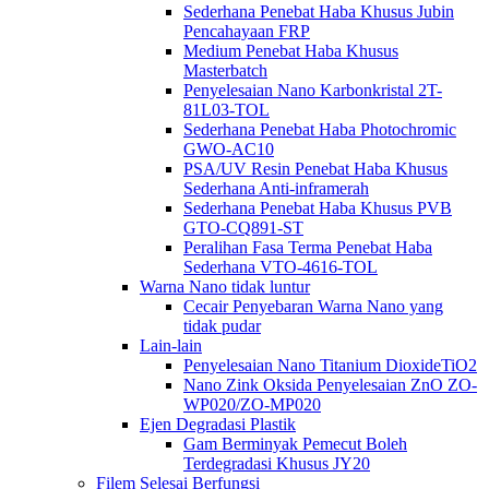
Sederhana Penebat Haba Khusus Jubin
Pencahayaan FRP
Medium Penebat Haba Khusus
Masterbatch
Penyelesaian Nano Karbonkristal 2T-
81L03-TOL
Sederhana Penebat Haba Photochromic
GWO-AC10
PSA/UV Resin Penebat Haba Khusus
Sederhana Anti-inframerah
Sederhana Penebat Haba Khusus PVB
GTO-CQ891-ST
Peralihan Fasa Terma Penebat Haba
Sederhana VTO-4616-TOL
Warna Nano tidak luntur
Cecair Penyebaran Warna Nano yang
tidak pudar
Lain-lain
Penyelesaian Nano Titanium DioxideTiO2
Nano Zink Oksida Penyelesaian ZnO ZO-
WP020/ZO-MP020
Ejen Degradasi Plastik
Gam Berminyak Pemecut Boleh
Terdegradasi Khusus JY20
Filem Selesai Berfungsi