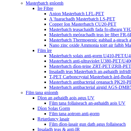
Masterbatch gnìomh
Ìre Fibre
Anion Masterbatch LFL-PET
A 'fuarachadh Masterbatch LS-PET
Copper Ion Masterbatch CU20-PET
Masterbatch teasachaidh fada fo-dhearg Y
Masterbatch meòrachadh teas ìre fiber FR-
Masterbatch Thermogenic gabhail a-steach
Nano zinc oxide Ammonia toirt air falbh 
Film ìre
Masterbatch solais anti-gorm U410-PET/U
Masterbatch anti-ultraviolet U380-PET/U4
Masterbatch dìon-teine ​​​​ZRT-PET/ZRB-PE
Insaladh teas Masterbatch an-aghaidh infr
T-PET Carboncrystal Masterbatch àrd-fholla
Masterbatch antibacterial organach PK20-
Masterbatch antibacterial airgid AGS-
Film tana gnìomh
Dìon an aghaidh aois agus UV
Film tana follaiseach an-aghaidh aois UV
Dìon Solas Gorm
Film tana aotrom anti-gorm
Retardancy lasair
Film dìon-lasair gun dath agus follaiseach
Insaladh teas & anti-IR