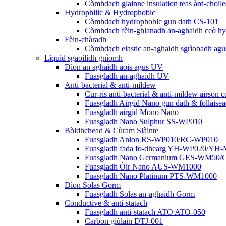
Còmhdach glainne insulation teas àrd-cho
Hydrophilic & Hydrophobic
Còmhdach hydrophobic gun dath CS-101
Còmhdach fèin-ghlanadh an-aghaidh ceò 
Fèin-chàradh
Còmhdach elastic an-aghaidh sgrìobadh a
Liquid sgaoilidh gnìomh
Dìon an aghaidh aois agus UV
Fuasgladh an-aghaidh UV
Anti-bacterial & anti-mildew
Cur-ris anti-bacterial & anti-mildew airson
Fuasgladh Airgid Nano gun dath & follaise
Fuasgladh airgid Mono Nano
Fuasgladh Nano Sulphur SS-WP010
Bòidhchead & Cùram Slàinte
Fuasgladh Anion RS-WP010/RC-WP010
Fuasgladh fada fo-dhearg YH-WP020/YH
Fuasgladh Nano Germanium GES-WM50
Fuasgladh Òir Nano AUS-WM1000
Fuasgladh Nano Platinum PTS-WM1000
Dìon Solas Gorm
Fuasgladh Solas an-aghaidh Gorm
Conductive & anti-statach
Fuasgladh anti-statach ATO ATO-050
Carbon giùlain DTJ-001