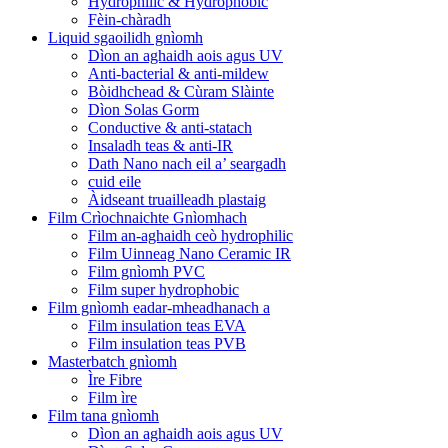
Hydrophilic & Hydrophobic
Fèin-chàradh
Liquid sgaoilidh gnìomh
Dìon an aghaidh aois agus UV
Anti-bacterial & anti-mildew
Bòidhchead & Cùram Slàinte
Dìon Solas Gorm
Conductive & anti-statach
Insaladh teas & anti-IR
Dath Nano nach eil a’ seargadh
cuid eile
Àidseant truailleadh plastaig
Film Crìochnaichte Gnìomhach
Film an-aghaidh ceò hydrophilic
Film Uinneag Nano Ceramic IR
Film gnìomh PVC
Film super hydrophobic
Film gnìomh eadar-mheadhanach a
Film insulation teas EVA
Film insulation teas PVB
Masterbatch gnìomh
Ìre Fibre
Film ìre
Film tana gnìomh
Dìon an aghaidh aois agus UV