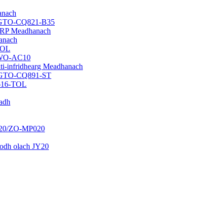
anach
ch GTO-CQ821-B35
ha FRP Meadhanach
hanach
TOL
 GWO-AC10
nti-infridhearg Meadhanach
ch GTO-CQ891-ST
4616-TOL
gadh
020/ZO-MP020
laodh olach JY20