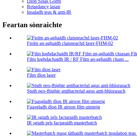
Dìon Solas Gorm
Retardancy lasair
Insaladh teas & anti-IR
Feartan sònraichte
Fiolm an-aghaidh claisneachd laser-FHM-02
Film lughdachaidh IR / RF Film an-aghaidh cluais ...
Film dìon laser
Stuth neo-fhighte antibacterial agus anti-bhìorasach
Fuasgladh dìon IR airson film uinneig
IR sgiath prìs factaraidh masterbatch