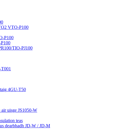
00
o VO2 VTO-P100
ZO-P100
-P100
-PR100/TIO-PJ100
-T001
astaig 4GU-T50
e air uisge JS1050-W
sulation teas
 agus dearbhadh JD-W / JD-M