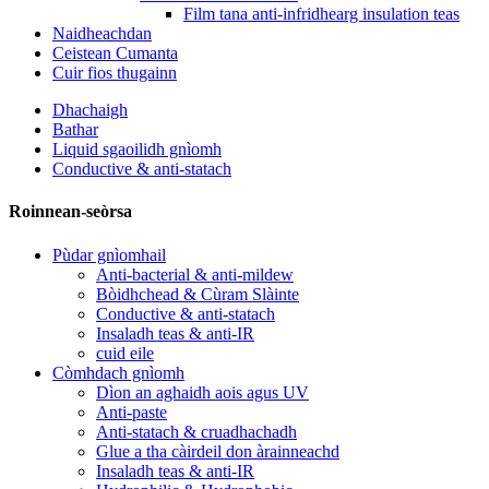
Film tana anti-infridhearg insulation teas
Naidheachdan
Ceistean Cumanta
Cuir fios thugainn
Dhachaigh
Bathar
Liquid sgaoilidh gnìomh
Conductive & anti-statach
Roinnean-seòrsa
Pùdar gnìomhail
Anti-bacterial & anti-mildew
Bòidhchead & Cùram Slàinte
Conductive & anti-statach
Insaladh teas & anti-IR
cuid eile
Còmhdach gnìomh
Dìon an aghaidh aois agus UV
Anti-paste
Anti-statach & cruadhachadh
Glue a tha càirdeil don àrainneachd
Insaladh teas & anti-IR