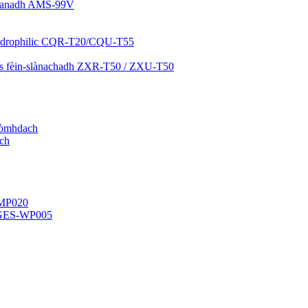
ileanadh AMS-99V
hydrophilic CQR-T20/CQU-T55
gus fèin-slànachadh ZXR-T50 / ZXU-T50
 còmhdach
ach
-MP020
/GES-WP005