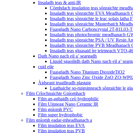
Insaladh teas & anti-IR
Còmhdach insulation teas sònraichte meadh
Insaladh teas sònraichte EVA Meadhana
Insaladh teas sònraichte le leac solais lat
Insaladh teas sònraichte Masterbatch Mead
Fuasgladh Nano Carboncrystal 2T-81L03-
Insaladh teas photochromic meadhanach
Insaladh teas sònraichte PSA / UV Resin A
Insaladh teas sònraichte PVB Meadhana
Insaladh teas gluasaid ìre teirmeach VTO-
Dath Nano nach eil a’ seargadh
Liquid sgaoilidh dath Nano nach eil a’ sear
cuid eile
Fuasgladh Nano Titanium DioxideTiO2
Fuasgladh Nano Zinc Oxide ZnO ZO-WP
Àidseant truailleadh plastaig
Luathaiche so-ruigsinneach sònraichte le g
Film Crìochnaichte Gnìomhach
Film an-aghaidh ceò hydrophilic
Film Uinneag Nano Ceramic IR
Film gnìomh PVC
Film super hydrophobic
Film gnìomh eadar-mheadhanach a
Film insulation teas EVA
Film insulation teas PVB