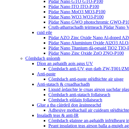
Pùdar Nano GTO GTO-P100
Pùdar Nano ITO ITO-P100
Pùdar Nano MoO3 MO3-P100
Pùdar Nano WO3 WO3-P100
Pùdar Nano GWO photochromic GWO-P1
Cruth-atharrachadh teirmeach Pùdar Nan
cuid eile
Pùdar AZO Zinc Oxide Nano Al-doped A
Pùdar Nano Aluminium Oxide Al2O3 ALO
Pùdar Nano Titanium dà-ogsaid TiO2 TIO
Pùdar Nano Zinc Oxide ZnO ZNO-P100
Còmhdach gnìomh
Dìon an aghaidh aois agus UV
Còmhdach anti-UV gun dath ZW-T001/ZM
Anti-paste
Còmhdach anti-paste stèidhichte air uisge
Anti-statach & cruadhachadh
Liquid àrdaichte le cruas airson uachdar pl
Còmhdach anti-statach follaiseach
Còmhdach giùlain follaiseach
Glue a tha càirdeil don àrainneachd
Adhesive mothachail air cuideam stèidhicht
Insaladh teas & anti-IR
Còmhdach glainne an-aghaidh infridhearg in
Peant insulation teas airson balla a-muigh