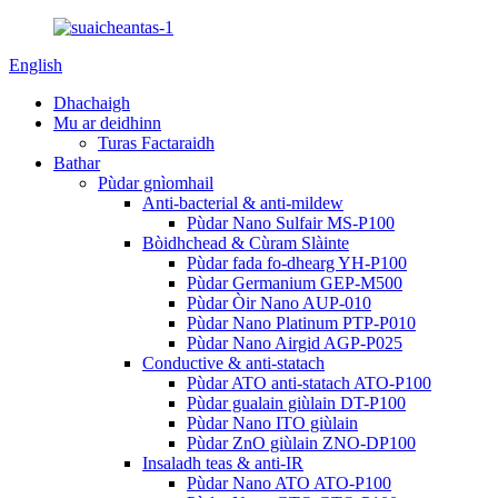
English
Dhachaigh
Mu ar deidhinn
Turas Factaraidh
Bathar
Pùdar gnìomhail
Anti-bacterial & anti-mildew
Pùdar Nano Sulfair MS-P100
Bòidhchead & Cùram Slàinte
Pùdar fada fo-dhearg YH-P100
Pùdar Germanium GEP-M500
Pùdar Òir Nano AUP-010
Pùdar Nano Platinum PTP-P010
Pùdar Nano Airgid AGP-P025
Conductive & anti-statach
Pùdar ATO anti-statach ATO-P100
Pùdar gualain giùlain DT-P100
Pùdar Nano ITO giùlain
Pùdar ZnO giùlain ZNO-DP100
Insaladh teas & anti-IR
Pùdar Nano ATO ATO-P100