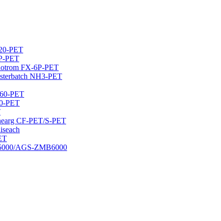
H20-PET
6P-PET
 aotrom FX-6P-PET
Masterbatch NH3-PET
460-PET
00-PET
T
idhearg CF-PET/S-PET
iseach
PET
DMB5000/AGS-ZMB6000