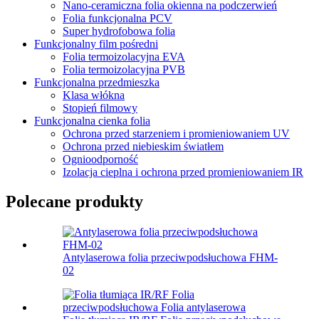
Nano-ceramiczna folia okienna na podczerwień
Folia funkcjonalna PCV
Super hydrofobowa folia
Funkcjonalny film pośredni
Folia termoizolacyjna EVA
Folia termoizolacyjna PVB
Funkcjonalna przedmieszka
Klasa włókna
Stopień filmowy
Funkcjonalna cienka folia
Ochrona przed starzeniem i promieniowaniem UV
Ochrona przed niebieskim światłem
Ognioodporność
Izolacja cieplna i ochrona przed promieniowaniem IR
Polecane produkty
Antylaserowa folia przeciwpodsłuchowa FHM-
02