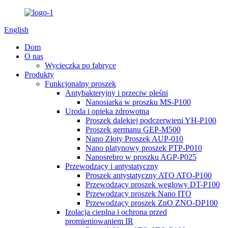
English
Dom
O nas
Wycieczka po fabryce
Produkty
Funkcjonalny proszek
Antybakteryjny i przeciw pleśni
Nanosiarka w proszku MS-P100
Uroda i opieka zdrowotna
Proszek dalekiej podczerwieni YH-P100
Proszek germanu GEP-M500
Nano Złoty Proszek AUP-010
Nano platynowy proszek PTP-P010
Nanosrebro w proszku AGP-P025
Przewodzący i antystatyczny
Proszek antystatyczny ATO ATO-P100
Przewodzący proszek węglowy DT-P100
Przewodzący proszek Nano ITO
Przewodzący proszek ZnO ZNO-DP100
Izolacja cieplna i ochrona przed
promieniowaniem IR