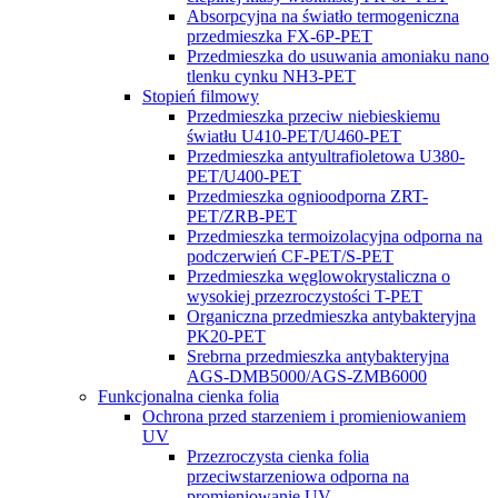
Absorpcyjna na światło termogeniczna
przedmieszka FX-6P-PET
Przedmieszka do usuwania amoniaku nano
tlenku cynku NH3-PET
Stopień filmowy
Przedmieszka przeciw niebieskiemu
światłu U410-PET/U460-PET
Przedmieszka antyultrafioletowa U380-
PET/U400-PET
Przedmieszka ognioodporna ZRT-
PET/ZRB-PET
Przedmieszka termoizolacyjna odporna na
podczerwień CF-PET/S-PET
Przedmieszka węglowokrystaliczna o
wysokiej przezroczystości T-PET
Organiczna przedmieszka antybakteryjna
PK20-PET
Srebrna przedmieszka antybakteryjna
AGS-DMB5000/AGS-ZMB6000
Funkcjonalna cienka folia
Ochrona przed starzeniem i promieniowaniem
UV
Przezroczysta cienka folia
przeciwstarzeniowa odporna na
promieniowanie UV