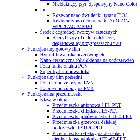
Nieblaknący płyn dyspersyjny Nano Color
Inni
Roztwór nano dwutlenku tytanu TiO2
Roztwór Nano tlenku cynku ZnO ZO-
WP020/ZO-MP020
Środek degradacji tworzyw sztucznych
Specyficzny dla kleju oleistego,
degradowalny przyspieszacz JY20
Funkcjonalny gotowy film
Hydrofilowa folia przeciwmgielna
Nano-ceramiczna folia okienna na podczerwień
Folia funkcjonalna PCV
Super hydrofobowa folia
Funkcjonalny film pośredni
Folia termoizolacyjna EVA
Folia termoizolacyjna PVB
Funkcjonalna przedmieszka
Klasa włókna
Przedmieszka anionowa LFL-PET
Przedmieszka chłodząca LS-PET
Przedmieszka jonów miedzi CU20-PET
Przedmieszka grzewcza dalekiej
podczerwieni YH20-PET
Przedmieszka refleksyjna do izolacji
cieplnej klasy włóknistej FR-6P-PET