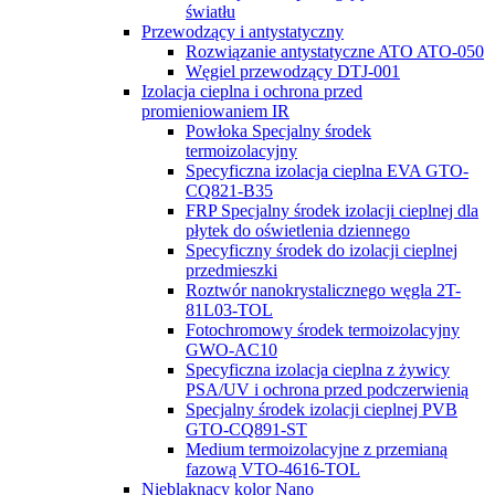
światłu
Przewodzący i antystatyczny
Rozwiązanie antystatyczne ATO ATO-050
Węgiel przewodzący DTJ-001
Izolacja cieplna i ochrona przed
promieniowaniem IR
Powłoka Specjalny środek
termoizolacyjny
Specyficzna izolacja cieplna EVA GTO-
CQ821-B35
FRP Specjalny środek izolacji cieplnej dla
płytek do oświetlenia dziennego
Specyficzny środek do izolacji cieplnej
przedmieszki
Roztwór nanokrystalicznego węgla 2T-
81L03-TOL
Fotochromowy środek termoizolacyjny
GWO-AC10
Specyficzna izolacja cieplna z żywicy
PSA/UV i ochrona przed podczerwienią
Specjalny środek izolacji cieplnej PVB
GTO-CQ891-ST
Medium termoizolacyjne z przemianą
fazową VTO-4616-TOL
Nieblaknący kolor Nano