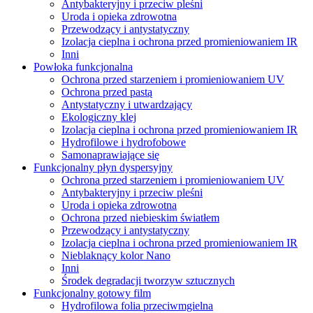
Antybakteryjny i przeciw pleśni
Uroda i opieka zdrowotna
Przewodzący i antystatyczny
Izolacja cieplna i ochrona przed promieniowaniem IR
Inni
Powłoka funkcjonalna
Ochrona przed starzeniem i promieniowaniem UV
Ochrona przed pastą
Antystatyczny i utwardzający
Ekologiczny klej
Izolacja cieplna i ochrona przed promieniowaniem IR
Hydrofilowe i hydrofobowe
Samonaprawiające się
Funkcjonalny płyn dyspersyjny
Ochrona przed starzeniem i promieniowaniem UV
Antybakteryjny i przeciw pleśni
Uroda i opieka zdrowotna
Ochrona przed niebieskim światłem
Przewodzący i antystatyczny
Izolacja cieplna i ochrona przed promieniowaniem IR
Nieblaknący kolor Nano
Inni
Środek degradacji tworzyw sztucznych
Funkcjonalny gotowy film
Hydrofilowa folia przeciwmgielna