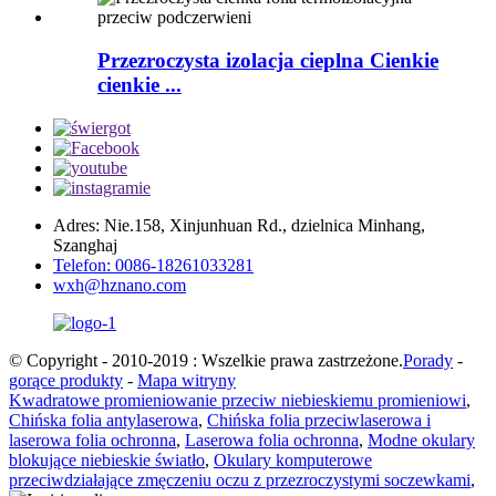
Przezroczysta izolacja cieplna Cienkie
cienkie ...
Adres: Nie.158, Xinjunhuan Rd., dzielnica Minhang,
Szanghaj
Telefon: 0086-18261033281
wxh@hznano.com
© Copyright - 2010-2019 : Wszelkie prawa zastrzeżone.
Porady
-
gorące produkty
-
Mapa witryny
Kwadratowe promieniowanie przeciw niebieskiemu promieniowi
,
Chińska folia antylaserowa
,
Chińska folia przeciwlaserowa i
laserowa folia ochronna
,
Laserowa folia ochronna
,
Modne okulary
blokujące niebieskie światło
,
Okulary komputerowe
przeciwdziałające zmęczeniu oczu z przezroczystymi soczewkami
,