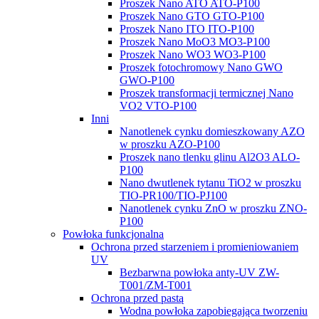
Proszek Nano ATO ATO-P100
Proszek Nano GTO GTO-P100
Proszek Nano ITO ITO-P100
Proszek Nano MoO3 MO3-P100
Proszek Nano WO3 WO3-P100
Proszek fotochromowy Nano GWO
GWO-P100
Proszek transformacji termicznej Nano
VO2 VTO-P100
Inni
Nanotlenek cynku domieszkowany AZO
w proszku AZO-P100
Proszek nano tlenku glinu Al2O3 ALO-
P100
Nano dwutlenek tytanu TiO2 w proszku
TIO-PR100/TIO-PJ100
Nanotlenek cynku ZnO w proszku ZNO-
P100
Powłoka funkcjonalna
Ochrona przed starzeniem i promieniowaniem
UV
Bezbarwna powłoka anty-UV ZW-
T001/ZM-T001
Ochrona przed pastą
Wodna powłoka zapobiegająca tworzeniu