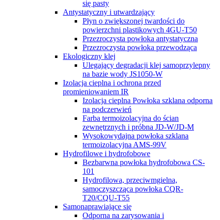
się pasty
Antystatyczny i utwardzający
Płyn o zwiększonej twardości do
powierzchni plastikowych 4GU-T50
Przezroczysta powłoka antystatyczna
Przezroczysta powłoka przewodząca
Ekologiczny klej
Ulegający degradacji klej samoprzylepny
na bazie wody JS1050-W
Izolacja cieplna i ochrona przed
promieniowaniem IR
Izolacja cieplna Powłoka szklana odporna
na podczerwień
Farba termoizolacyjna do ścian
zewnętrznych i próbna JD-W/JD-M
Wysokowydajna powłoka szklana
termoizolacyjna AMS-99V
Hydrofilowe i hydrofobowe
Bezbarwna powłoka hydrofobowa CS-
101
Hydrofilowa, przeciwmgielna,
samoczyszcząca powłoka CQR-
T20/CQU-T55
Samonaprawiające się
Odporna na zarysowania i