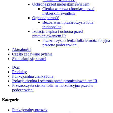
Ochrona przed niebieskim światłem
Cienka warstwa chroniąca przed
niebieskim światłem
Ognioodporność
Bezbarwna i przezroczysta folia
trudnopalna
Izolacja cieplna i ochrona przed
promieniowaniem IR
Przezroczysta cienka folia termoizolacyjna
przeciw podczerwieni
Aktualności
Często zadawane pytania
Skontaktuj się z nami
Dom
Produkty
Funkcjonalna cienka folia
Izolacja cieplna i ochrona przed promieniowaniem IR
Przezroczysta cienka folia termoizolacyjna przeciw
podczerwieni
Kategorie
Funkcjonalny proszek