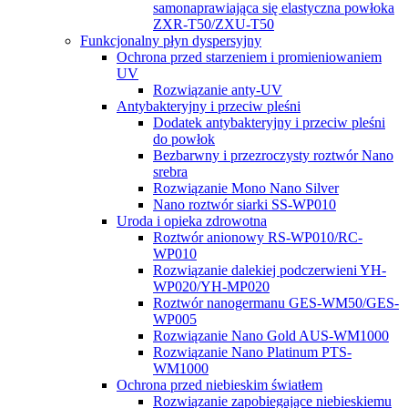
samonaprawiająca się elastyczna powłoka
ZXR-T50/ZXU-T50
Funkcjonalny płyn dyspersyjny
Ochrona przed starzeniem i promieniowaniem
UV
Rozwiązanie anty-UV
Antybakteryjny i przeciw pleśni
Dodatek antybakteryjny i przeciw pleśni
do powłok
Bezbarwny i przezroczysty roztwór Nano
srebra
Rozwiązanie Mono Nano Silver
Nano roztwór siarki SS-WP010
Uroda i opieka zdrowotna
Roztwór anionowy RS-WP010/RC-
WP010
Rozwiązanie dalekiej podczerwieni YH-
WP020/YH-MP020
Roztwór nanogermanu GES-WM50/GES-
WP005
Rozwiązanie Nano Gold AUS-WM1000
Rozwiązanie Nano Platinum PTS-
WM1000
Ochrona przed niebieskim światłem
Rozwiązanie zapobiegające niebieskiemu