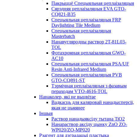
Пакрыццё Спецыяльная цеплаізаляцыя
Сярэдняя цеплаізаляцыя EVA GTO-
CQ821-B35
Спецыяльная цеплаізаляцыя FRP
Daylighting Tile Medium
Спецыяльная цеплаізаляцыя
Masterbatch
Нанавугляродны раствор 2T-81L03-
TOL
Фотахромная цеплаізаляцыя GWO-
AC10
Спецыяльная цеплаізаляцыя PSA/UF
Resin Anti-Infrared Medium
Спецыяльная цеплаізаляцыя PVB
GTO-CQ891-ST
Тэрмічная цеплаізаляцыя з фазавым
пераходам VTO-4616-TOL
Нанаколер, які не выцвітае
Вадкасць для каляровай нанадысперсіі,
якая не цьмянее
Іншыя
Раствор нанадыяксіду тытана TiO2
Нанараствор аксіду цынку ZnO ZO-
WP020/ZO-MP020
Рэагент для дэградацыі пластыка