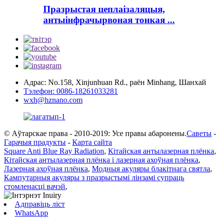
Празрыстая цеплаізаляцыя,
антыінфрачырвоная тонкая ...
Адрас: No.158, Xinjunhuan Rd., раён Minhang, Шанхай
Тэлефон: 0086-18261033281
wxh@hznano.com
© Аўтарскае права - 2010-2019: Усе правы абаронены.
Саветы
-
Гарачыя прадукты
-
Карта сайта
Square Anti Blue Ray Radiation
,
Кітайская антылазерная плёнка
,
Кітайская антылазерная плёнка і лазерная ахоўная плёнка
,
Лазерная ахоўная плёнка
,
Модныя акуляры блакітнага святла
,
Кампутарныя акуляры з празрыстымі лінзамі супраць
стомленасці вачэй
,
Адправіць ліст
WhatsApp