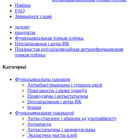
Навіны
FAQ
Звяжыцеся з намі
дадому
прадукты
Функцыянальная тонкая плёнка
Цеплаізаляцыя і анты-ВК
Празрыстая цеплаізаляцыйная антыінфрачырвоная
тонкая плёнка
Катэгорыі
Функцыянальны парашок
Антыбактэрыяльны і супраць цвілі
Прыгажосць і ахова здароўя
Праводзячы і антыстатычны
Цеплаізаляцыя і анты-ВК
Іншыя
Функцыянальнае пакрыццё
Анты-старэнне і абарона ад ультрафіялету
Антыпаста
Антыстатычны і зацвярдзельны
Экалагічна чысты клей