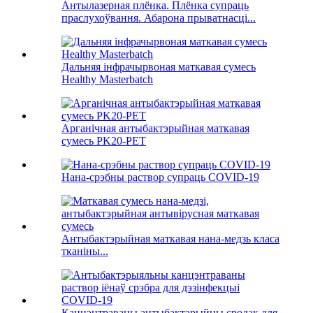
Антылазерная плёнка. Плёнка супраць
праслухоўвання. Абарона прыватнасці...
Дальняя інфрачырвоная маткавая сумесь
Healthy Masterbatch
Арганічная антыбактэрыйная маткавая
сумесь PK20-PET
Нана-срэбны раствор супраць COVID-19
Антыбактэрыйная маткавая нана-медзь класа
тканіны...
Канцэнтраваны антыбактэрыйны сродак для