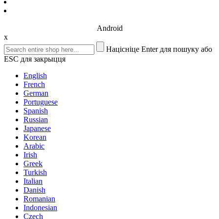
Android
x
Націсніце Enter для пошуку або
ESC для закрыцця
English
French
German
Portuguese
Spanish
Russian
Japanese
Korean
Arabic
Irish
Greek
Turkish
Italian
Danish
Romanian
Indonesian
Czech