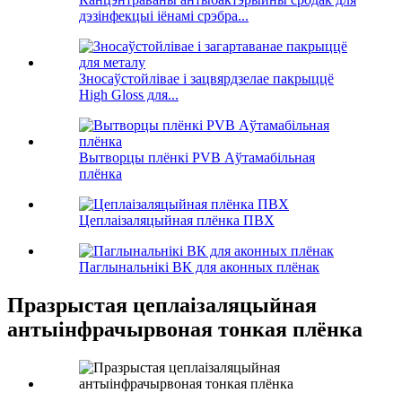
дэзінфекцыі іёнамі срэбра...
Зносаўстойлівае і зацвярдзелае пакрыццё
High Gloss для...
Вытворцы плёнкі PVB Аўтамабільная
плёнка
Цеплаізаляцыйная плёнка ПВХ
Паглынальнікі ВК для аконных плёнак
Празрыстая цеплаізаляцыйная
антыінфрачырвоная тонкая плёнка