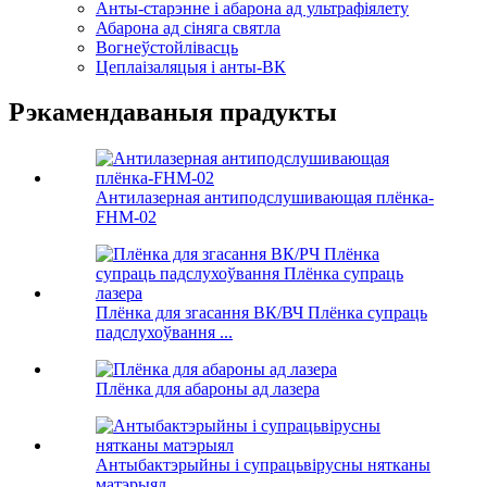
Анты-старэнне і абарона ад ультрафіялету
Абарона ад сіняга святла
Вогнеўстойлівасць
Цеплаізаляцыя і анты-ВК
Рэкамендаваныя прадукты
Антилазерная антиподслушивающая плёнка-
FHM-02
Плёнка для згасання ВК/ВЧ Плёнка супраць
падслухоўвання ...
Плёнка для абароны ад лазера
Антыбактэрыйны і супрацьвірусны нятканы
матэрыял