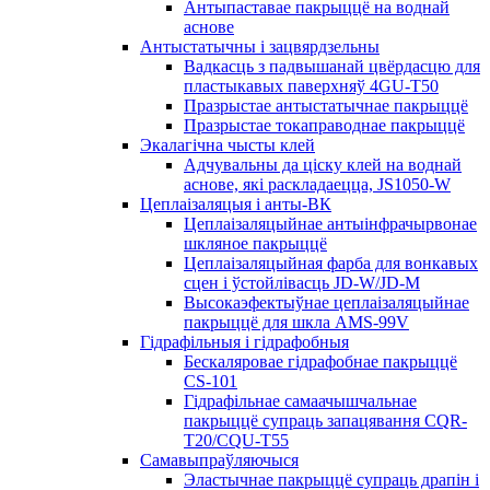
Антыпаставае пакрыццё на воднай
аснове
Антыстатычны і зацвярдзельны
Вадкасць з падвышанай цвёрдасцю для
пластыкавых паверхняў 4GU-T50
Празрыстае антыстатычнае пакрыццё
Празрыстае токаправоднае пакрыццё
Экалагічна чысты клей
Адчувальны да ціску клей на воднай
аснове, які раскладаецца, JS1050-W
Цеплаізаляцыя і анты-ВК
Цеплаізаляцыйнае антыінфрачырвонае
шкляное пакрыццё
Цеплаізаляцыйная фарба для вонкавых
сцен і ўстойлівасць JD-W/JD-M
Высокаэфектыўнае цеплаізаляцыйнае
пакрыццё для шкла AMS-99V
Гідрафільныя і гідрафобныя
Бескаляровае гідрафобнае пакрыццё
CS-101
Гідрафільнае самаачышчальнае
пакрыццё супраць запацявання CQR-
T20/CQU-T55
Самавыпраўляючыся
Эластычнае пакрыццё супраць драпін і