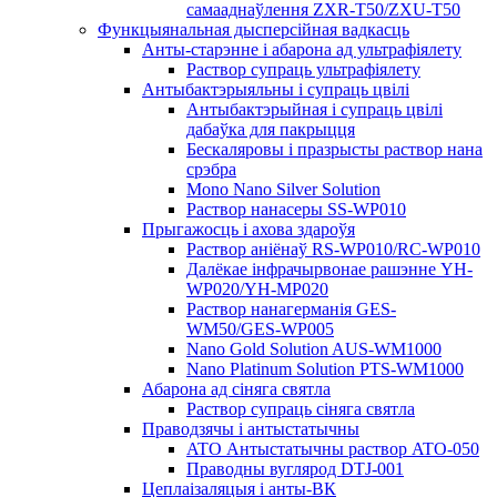
самааднаўлення ZXR-T50/ZXU-T50
Функцыянальная дысперсійная вадкасць
Анты-старэнне і абарона ад ультрафіялету
Раствор супраць ультрафіялету
Антыбактэрыяльны і супраць цвілі
Антыбактэрыйная і супраць цвілі
дабаўка для пакрыцця
Бескаляровы і празрысты раствор нана
срэбра
Mono Nano Silver Solution
Раствор нанасеры SS-WP010
Прыгажосць і ахова здароўя
Раствор аніёнаў RS-WP010/RC-WP010
Далёкае інфрачырвонае рашэнне YH-
WP020/YH-MP020
Раствор нанагерманія GES-
WM50/GES-WP005
Nano Gold Solution AUS-WM1000
Nano Platinum Solution PTS-WM1000
Абарона ад сіняга святла
Раствор супраць сіняга святла
Праводзячы і антыстатычны
ATO Антыстатычны раствор ATO-050
Праводны вуглярод DTJ-001
Цеплаізаляцыя і анты-ВК