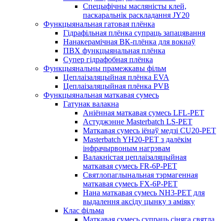
Спецыфічны масляністы клей,
паскаральнік раскладання JY20
Функцыянальная гатовая плёнка
Гідрафільная плёнка супраць запацявання
Нанакерамічная ВК-плёнка для вокнаў
ПВХ функцыянальная плёнка
Супер гідрафобная плёнка
Функцыянальны прамежкавы фільм
Цеплаізаляцыйная плёнка EVA
Цеплаізаляцыйная плёнка PVB
Функцыянальная маткавая сумесь
Гатунак валакна
Аніённая маткавая сумесь LFL-PET
Астуджэнне Masterbatch LS-PET
Маткавая сумесь іёнаў медзі CU20-PET
Masterbatch YH20-PET з далёкім
інфрачырвоным нагрэвам
Валакністая цеплаізаляцыйная
маткавая сумесь FR-6P-PET
Святлопаглынальная тэрмагенная
маткавая сумесь FX-6P-PET
Нана маткавая сумесь NH3-PET для
выдалення аксіду цынку з аміяку
Клас фільма
Маткавая сумесь супраць сіняга святла