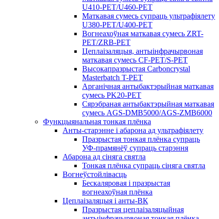
U410-PET/U460-PET
Маткавая сумесь супраць ультрафіялету
U380-PET/U400-PET
Вогнеахоўная маткавая сумесь ZRT-
PET/ZRB-PET
Цеплаізаляцыя, антыінфрачырвоная
маткавая сумесь CF-PET/S-PET
Высокапразрыстая Carboncrystal
Masterbatch T-PET
Арганічная антыбактэрыйная маткавая
сумесь PK20-PET
Сярэбраная антыбактэрыйная маткавая
сумесь AGS-DMB5000/AGS-ZMB6000
Функцыянальная тонкая плёнка
Анты-старэнне і абарона ад ультрафіялету
Празрыстая тонкая плёнка супраць
УФ-прамянёў супраць старэння
Абарона ад сіняга святла
Тонкая плёнка супраць сіняга святла
Вогнеўстойлівасць
Бескаляровая і празрыстая
вогнеахоўная плёнка
Цеплаізаляцыя і анты-ВК
Празрыстая цеплаізаляцыйная
антыінфрачырвоная тонкая плёнка