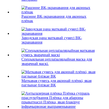
Рашэнне ВК-экранавання для аконных
плёнак
Заводская цана маткавай сумесі ВК-
экранавання
Спецыяльная цеплаізаляцыйная маска для
зварачнай маскі.
Маткавая сумесь для аконнай плёнкі, якая
паглынае блізкае ВК