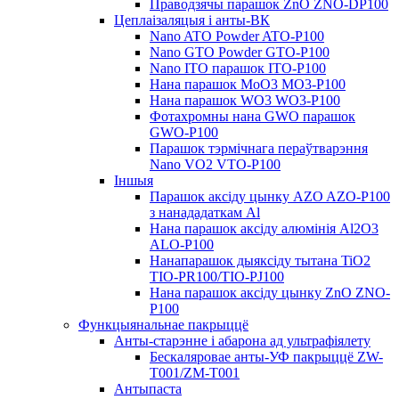
Праводзячы парашок ZnO ZNO-DP100
Цеплаізаляцыя і анты-ВК
Nano ATO Powder ATO-P100
Nano GTO Powder GTO-P100
Nano ITO парашок ITO-P100
Нана парашок MoO3 MO3-P100
Нана парашок WO3 WO3-P100
Фотахромны нана GWO парашок
GWO-P100
Парашок тэрмічнага пераўтварэння
Nano VO2 VTO-P100
Іншыя
Парашок аксіду цынку AZO AZO-P100
з нанададаткам Al
Нана парашок аксіду алюмінія Al2O3
ALO-P100
Нанапарашок дыяксіду тытана TiO2
TIO-PR100/TIO-PJ100
Нана парашок аксіду цынку ZnO ZNO-
P100
Функцыянальнае пакрыццё
Анты-старэнне і абарона ад ультрафіялету
Бескаляровае анты-УФ пакрыццё ZW-
T001/ZM-T001
Антыпаста