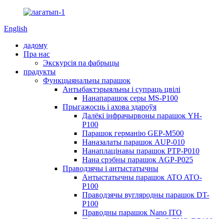
English
дадому
Пра нас
Экскурсія па фабрыцы
прадукты
Функцыянальны парашок
Антыбактэрыяльны і супраць цвілі
Нанапарашок серы MS-P100
Прыгажосць і ахова здароўя
Далёкі інфрачырвоны парашок YH-
P100
Парашок германію GEP-M500
Наназалаты парашок AUP-010
Нанаплацінавы парашок PTP-P010
Нана срэбны парашок AGP-P025
Праводзячы і антыстатычны
Антыстатычны парашок ATO ATO-
P100
Праводзячы вугляродны парашок DT-
P100
Праводны парашок Nano ITO