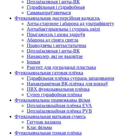
Цеплаізаляцыя і анты-ВК
Гідрафільныя і гідрафобныя
Самавыпраўляючыся
Функцыянальная дысперсійная вадкасць
Анты-старэнне і абарона ад ультрафіялету
Антыбактэрыяльны і супраць цвілі
Прыгажосць і ахова здароўя
Абарона ад сіняга святла
Праводзячы і антыстатычны
Цеплаізаляцыя і анты-ВК
Нанаколер, які не выцвітае
Іншыя
Рэагент для дэградацыі пластыка
Функцыянальная гатовая плёнка
Гідрафільная плёнка супраць запацявання
Нанакерамічная ВК-плёнка для вокнаў
ПВХ функцыянальная плёнка
Супер гідрафобная плёнка
Функцыянальны прамежкавы фільм
Цеплаізаляцыйная плёнка EVA
Цеплаізаляцыйная плёнка PVB
Функцыянальная маткавая сумесь
Гатунак валакна
Клас фільма
Функцыянальная тонкая плёнка