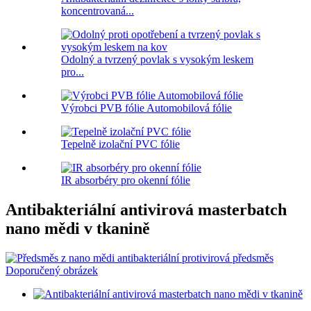
koncentrovaná...
Odolný a tvrzený povlak s vysokým leskem
pro...
Výrobci PVB fólie Automobilová fólie
Tepelně izolační PVC fólie
IR absorbéry pro okenní fólie
Antibakteriální antivirová masterbatch
nano mědi v tkanině