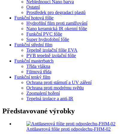
Neblednoucí Nano barva
Ostatní
Prostředek pro degradaci plastů
Funkční hotová fólie
Hydrofilní film proti zamlžování
Nano keramická IR okenní fólie
Funkční PVC fólie
Super hydrofobní fólie
Funkční střední film
Tepelně izolační fólie EVA
PVB tepelně izolační fólie
Funkční masterbatch
Třída vlákna
Filmová třída
Funkční tenký film
Ochrana proti stárnutí a UV záření
Ochrana proti modrému světlu
Zpomalení hoření
Tepelná izolace a anti-IR
Představované výrobky
Antilaserová fólie proti odposlechu-FHM-02