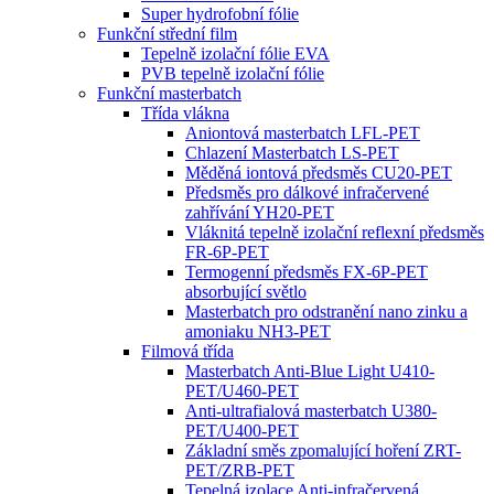
Super hydrofobní fólie
Funkční střední film
Tepelně izolační fólie EVA
PVB tepelně izolační fólie
Funkční masterbatch
Třída vlákna
Aniontová masterbatch LFL-PET
Chlazení Masterbatch LS-PET
Měděná iontová předsměs CU20-PET
Předsměs pro dálkové infračervené
zahřívání YH20-PET
Vláknitá tepelně izolační reflexní předsměs
FR-6P-PET
Termogenní předsměs FX-6P-PET
absorbující světlo
Masterbatch pro odstranění nano zinku a
amoniaku NH3-PET
Filmová třída
Masterbatch Anti-Blue Light U410-
PET/U460-PET
Anti-ultrafialová masterbatch U380-
PET/U400-PET
Základní směs zpomalující hoření ZRT-
PET/ZRB-PET
Tepelná izolace Anti-infračervená