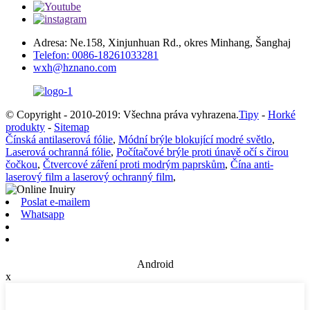
Adresa: Ne.158, Xinjunhuan Rd., okres Minhang, Šanghaj
Telefon: 0086-18261033281
wxh@hznano.com
© Copyright - 2010-2019: Všechna práva vyhrazena.
Tipy
-
Horké
produkty
-
Sitemap
Čínská antilaserová fólie
,
Módní brýle blokující modré světlo
,
Laserová ochranná fólie
,
Počítačové brýle proti únavě očí s čirou
čočkou
,
Čtvercové záření proti modrým paprskům
,
Čína anti-
laserový film a laserový ochranný film
,
Poslat e-mailem
Whatsapp
Android
x