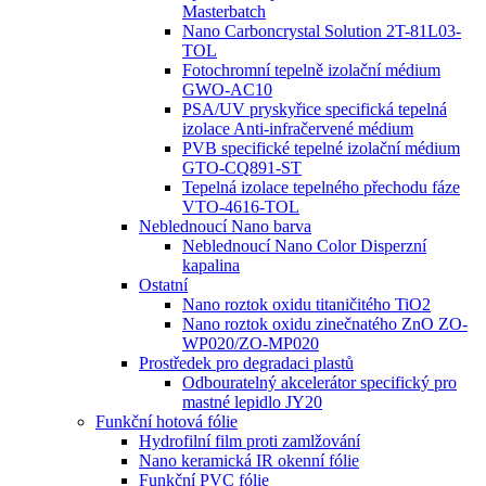
Masterbatch
Nano Carboncrystal Solution 2T-81L03-
TOL
Fotochromní tepelně izolační médium
GWO-AC10
PSA/UV pryskyřice specifická tepelná
izolace Anti-infračervené médium
PVB specifické tepelné izolační médium
GTO-CQ891-ST
Tepelná izolace tepelného přechodu fáze
VTO-4616-TOL
Neblednoucí Nano barva
Neblednoucí Nano Color Disperzní
kapalina
Ostatní
Nano roztok oxidu titaničitého TiO2
Nano roztok oxidu zinečnatého ZnO ZO-
WP020/ZO-MP020
Prostředek pro degradaci plastů
Odbouratelný akcelerátor specifický pro
mastné lepidlo JY20
Funkční hotová fólie
Hydrofilní film proti zamlžování
Nano keramická IR okenní fólie
Funkční PVC fólie