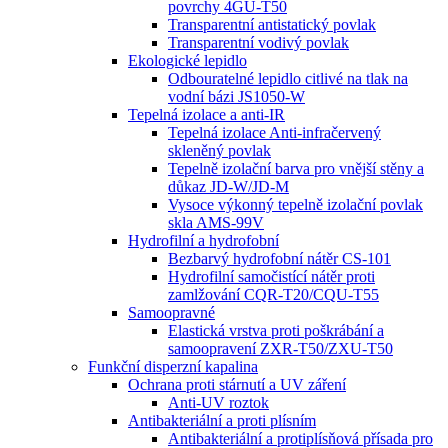
povrchy 4GU-T50
Transparentní antistatický povlak
Transparentní vodivý povlak
Ekologické lepidlo
Odbouratelné lepidlo citlivé na tlak na
vodní bázi JS1050-W
Tepelná izolace a anti-IR
Tepelná izolace Anti-infračervený
skleněný povlak
Tepelně izolační barva pro vnější stěny a
důkaz JD-W/JD-M
Vysoce výkonný tepelně izolační povlak
skla AMS-99V
Hydrofilní a hydrofobní
Bezbarvý hydrofobní nátěr CS-101
Hydrofilní samočistící nátěr proti
zamlžování CQR-T20/CQU-T55
Samoopravné
Elastická vrstva proti poškrábání a
samoopravení ZXR-T50/ZXU-T50
Funkční disperzní kapalina
Ochrana proti stárnutí a UV záření
Anti-UV roztok
Antibakteriální a proti plísním
Antibakteriální a protiplísňová přísada pro