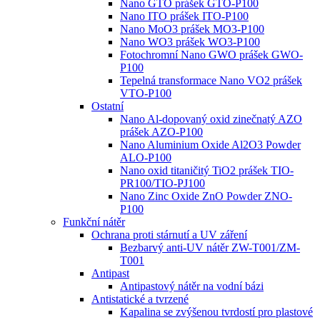
Nano GTO prášek GTO-P100
Nano ITO prášek ITO-P100
Nano MoO3 prášek MO3-P100
Nano WO3 prášek WO3-P100
Fotochromní Nano GWO prášek GWO-
P100
Tepelná transformace Nano VO2 prášek
VTO-P100
Ostatní
Nano Al-dopovaný oxid zinečnatý AZO
prášek AZO-P100
Nano Aluminium Oxide Al2O3 Powder
ALO-P100
Nano oxid titaničitý TiO2 prášek TIO-
PR100/TIO-PJ100
Nano Zinc Oxide ZnO Powder ZNO-
P100
Funkční nátěr
Ochrana proti stárnutí a UV záření
Bezbarvý anti-UV nátěr ZW-T001/ZM-
T001
Antipast
Antipastový nátěr na vodní bázi
Antistatické a tvrzené
Kapalina se zvýšenou tvrdostí pro plastové