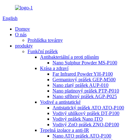
English
Domov
O nás
Prohlídka továrny
produkty
Funkční prášek
Antibakteriální a proti plísním
Nano Sulphur Powder MS-P100
Krása a zdraví
Far Infrared Powder YH-P100
Germaniový prášek GEP-M500
Nano zlatý prášek AUP-010
Nano platinový prášek PTP-P010
Nano stříbrný prášek AGP-P025
Vodivé a antistatické
Antistatický prášek ATO ATO-P100
Vodivý uhlíkový prášek DT-P100
Vodivý prášek Nano ITO
Vodivý ZnO prášek ZNO-DP100
Tepelná izolace a anti-IR
Nano ATO prášek ATO-P100