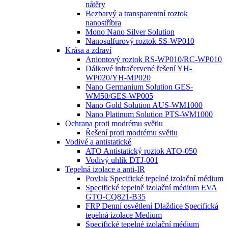
nátěry
Bezbarvý a transparentní roztok
nanostříbra
Mono Nano Silver Solution
Nanosulfurový roztok SS-WP010
Krása a zdraví
Aniontový roztok RS-WP010/RC-WP010
Dálkové infračervené řešení YH-
WP020/YH-MP020
Nano Germanium Solution GES-
WM50/GES-WP005
Nano Gold Solution AUS-WM1000
Nano Platinum Solution PTS-WM1000
Ochrana proti modrému světlu
Řešení proti modrému světlu
Vodivé a antistatické
ATO Antistatický roztok ATO-050
Vodivý uhlík DTJ-001
Tepelná izolace a anti-IR
Povlak Specifické tepelné izolační médium
Specifické tepelně izolační médium EVA
GTO-CQ821-B35
FRP Denní osvětlení Dlaždice Specifická
tepelná izolace Medium
Specifické tepelné izolační médium