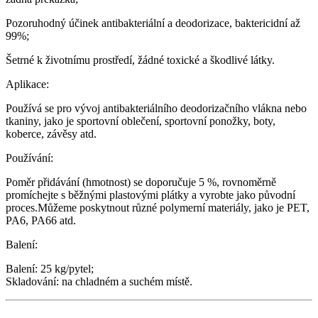
Pozoruhodný účinek antibakteriální a deodorizace, baktericidní až
99%;
Šetrné k životnímu prostředí, žádné toxické a škodlivé látky.
Aplikace:
Používá se pro vývoj antibakteriálního deodorizačního vlákna nebo
tkaniny, jako je sportovní oblečení, sportovní ponožky, boty,
koberce, závěsy atd.
Používání:
Poměr přidávání (hmotnost) se doporučuje 5 %, rovnoměrně
promíchejte s běžnými plastovými plátky a vyrobte jako původní
proces.Můžeme poskytnout různé polymerní materiály, jako je PET,
PA6, PA66 atd.
Balení:
Balení: 25 kg/pytel;
Skladování: na chladném a suchém místě.