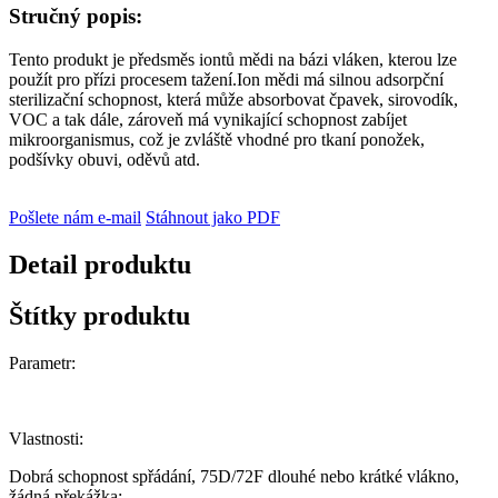
Stručný popis:
Tento produkt je předsměs iontů mědi na bázi vláken, kterou lze
použít pro přízi procesem tažení.Ion mědi má silnou adsorpční
sterilizační schopnost, která může absorbovat čpavek, sirovodík,
VOC a tak dále, zároveň má vynikající schopnost zabíjet
mikroorganismus, což je zvláště vhodné pro tkaní ponožek,
podšívky obuvi, oděvů atd.
Pošlete nám e-mail
Stáhnout jako PDF
Detail produktu
Štítky produktu
Parametr:
Vlastnosti:
Dobrá schopnost spřádání, 75D/72F dlouhé nebo krátké vlákno,
žádná překážka;