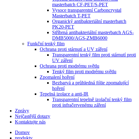
masterbatch CF-PET/S-PET
Vysoce transparentní Carboncrystal
Masterbatch T-PET
Organický antibakteriální masterbatch
PK20-PET
Stříbrná antibakteriální masterbatch AGS-
DMB5000/AGS-ZMB6000
Funkční tenký film
Ochrana proti stárnutí a UV záření
Transparentní tenký film proti stárnutí proti
UV záření
Ochrana proti modrému světlu
Tenký film proti modrému světlu
Zpomalení hoření
Bezbarvá a průhledná fólie zpomalující
hoření
Tepelná izolace a anti-IR
Transparentní tepelně izolační tenký film
proti infračervenému záření
Zprávy
Nejčastější dotazy
Kontaktujte nás
Domov
produkty