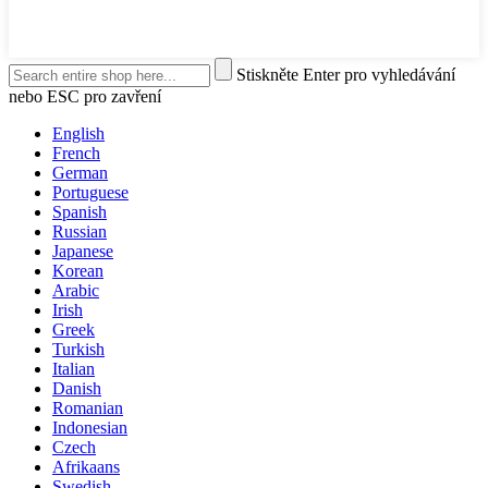
Stiskněte Enter pro vyhledávání
nebo ESC pro zavření
English
French
German
Portuguese
Spanish
Russian
Japanese
Korean
Arabic
Irish
Greek
Turkish
Italian
Danish
Romanian
Indonesian
Czech
Afrikaans
Swedish