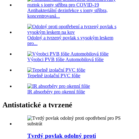
Antibakteriální dezinfekce s ionty stříbra,
koncentrovaná...
Odolný a tvrzený povlak s vysokým leskem
pro...
Výrobci PVB fólie Automobilová fólie
Tepelně izolační PVC fólie
IR absorbéry pro okenní fólie
Antistatické a tvrzené
Tvrdý povlak odolný proti