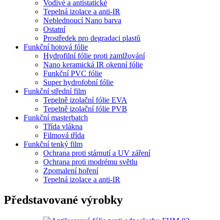
Vodivé a antistatické
Tepelná izolace a anti-IR
Neblednoucí Nano barva
Ostatní
Prostředek pro degradaci plastů
Funkční hotová fólie
Hydrofilní fólie proti zamlžování
Nano keramická IR okenní fólie
Funkční PVC fólie
Super hydrofobní fólie
Funkční střední film
Tepelně izolační fólie EVA
Tepelně izolační fólie PVB
Funkční masterbatch
Třída vlákna
Filmová třída
Funkční tenký film
Ochrana proti stárnutí a UV záření
Ochrana proti modrému světlu
Zpomalení hoření
Tepelná izolace a anti-IR
Představované výrobky