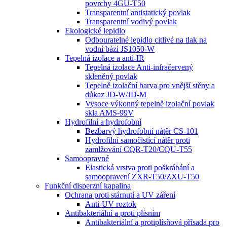
povrchy 4GU-T50
Transparentní antistatický povlak
Transparentní vodivý povlak
Ekologické lepidlo
Odbouratelné lepidlo citlivé na tlak na
vodní bázi JS1050-W
Tepelná izolace a anti-IR
Tepelná izolace Anti-infračervený
skleněný povlak
Tepelně izolační barva pro vnější stěny a
důkaz JD-W/JD-M
Vysoce výkonný tepelně izolační povlak
skla AMS-99V
Hydrofilní a hydrofobní
Bezbarvý hydrofobní nátěr CS-101
Hydrofilní samočistící nátěr proti
zamlžování CQR-T20/CQU-T55
Samoopravné
Elastická vrstva proti poškrábání a
samoopravení ZXR-T50/ZXU-T50
Funkční disperzní kapalina
Ochrana proti stárnutí a UV záření
Anti-UV roztok
Antibakteriální a proti plísním
Antibakteriální a protiplísňová přísada pro