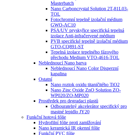
Masterbatch
Nano Carboncrystal Solution 2T-81L03-
TOL
Fotochromní tepelně izolační médium
GWO-AC10
PSA/UV pryskyřice specifická tepelná
izolace Anti-infračervené médium
PVB specifické tepelně izolační médium
GTO-CQ891-ST
Tepelná izolace tepelného fázového
přechodu Medium VTO-4616-TOL
Neblednoucí Nano barva
Neblednoucí Nano Color Disperzní
kapalina
Ostatní
Nano roztok oxidu titaničitého TiO2
Nano Zinc Oxide ZnO Solution ZO-
WP020/ZO-MP020
Prostředek pro degradaci plastů
Odbouratelný akcelerátor specifický pro
mastné lepidlo JY20
Funkční hotová fólie
Hydrofilní fólie proti zamlžování
Nano keramická IR okenní fólie
Funkční PVC fólie