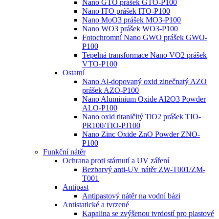
Nano GTO prášek GTO-P100
Nano ITO prášek ITO-P100
Nano MoO3 prášek MO3-P100
Nano WO3 prášek WO3-P100
Fotochromní Nano GWO prášek GWO-
P100
Tepelná transformace Nano VO2 prášek
VTO-P100
Ostatní
Nano Al-dopovaný oxid zinečnatý AZO
prášek AZO-P100
Nano Aluminium Oxide Al2O3 Powder
ALO-P100
Nano oxid titaničitý TiO2 prášek TIO-
PR100/TIO-PJ100
Nano Zinc Oxide ZnO Powder ZNO-
P100
Funkční nátěr
Ochrana proti stárnutí a UV záření
Bezbarvý anti-UV nátěr ZW-T001/ZM-
T001
Antipast
Antipastový nátěr na vodní bázi
Antistatické a tvrzené
Kapalina se zvýšenou tvrdostí pro plastové