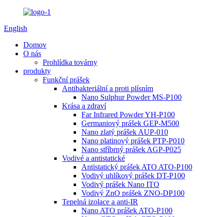
English
Domov
O nás
Prohlídka továrny
produkty
Funkční prášek
Antibakteriální a proti plísním
Nano Sulphur Powder MS-P100
Krása a zdraví
Far Infrared Powder YH-P100
Germaniový prášek GEP-M500
Nano zlatý prášek AUP-010
Nano platinový prášek PTP-P010
Nano stříbrný prášek AGP-P025
Vodivé a antistatické
Antistatický prášek ATO ATO-P100
Vodivý uhlíkový prášek DT-P100
Vodivý prášek Nano ITO
Vodivý ZnO prášek ZNO-DP100
Tepelná izolace a anti-IR
Nano ATO prášek ATO-P100