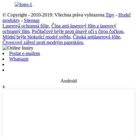
© Copyright - 2010-2019: Všechna práva vyhrazena.
Tipy
-
Horké
produkty
-
Sitemap
Laserová ochranná fólie
,
Čína anti-laserový film a laserový
ochranný film
,
Počítačové brýle proti únavě očí s čirou čočkou
,
Módní brýle blokující modré světlo
,
Čínská antilaserová fólie
,
Čtvercové záření proti modrým paprskům
,
Poslat e-mailem
Whatsapp
Android
x