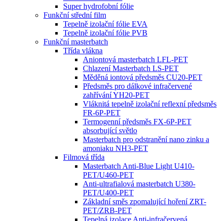
Super hydrofobní fólie
Funkční střední film
Tepelně izolační fólie EVA
Tepelně izolační fólie PVB
Funkční masterbatch
Třída vlákna
Aniontová masterbatch LFL-PET
Chlazení Masterbatch LS-PET
Měděná iontová předsměs CU20-PET
Předsměs pro dálkové infračervené
zahřívání YH20-PET
Vláknitá tepelně izolační reflexní předsměs
FR-6P-PET
Termogenní předsměs FX-6P-PET
absorbující světlo
Masterbatch pro odstranění nano zinku a
amoniaku NH3-PET
Filmová třída
Masterbatch Anti-Blue Light U410-
PET/U460-PET
Anti-ultrafialová masterbatch U380-
PET/U400-PET
Základní směs zpomalující hoření ZRT-
PET/ZRB-PET
Tepelná izolace Anti-infračervená