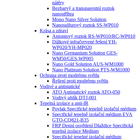
nátěry
Bezbarvý a transparentní roztok
nanostříbra
Mono Nano Silver Solution
Nanosulfurový roztok SS-WP010
Krása a zdraví
Aniontový roztok RS-WP010/RC-WP010
Dálkové infračervené řešení YH-
WP020/YH-MP020
Nano Germanium Solution GES-
WM50/GES-WP005
Nano Gold Solution AUS-WM1000
Nano Platinum Solution PTS-WM1000
Ochrana proti modrému světlu
Řešení proti modrému světlu
Vodivé a antistatické
ATO Antistatický roztok ATO-050
Vodivý uhlík DTJ-001
Tepelná izolace a anti-IR
Povlak Specifické tepelně izolační médium
Specifické tepelně izolační médium EVA
GTO-CQ821-B35
FRP Denní osvětlení Dlaždice Specifická
tepelná izolace Medium
Specifické tepelné izolační médium