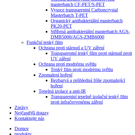
masterbatch CF-PET/S-PET
Vysoce transparentní Carboncrystal
Masterbatch T-PET
Organický antibakteriální masterbatch
PK20-PET
Stříbrná antibakteriální masterbatch AGS-
DMB5000/AGS-ZMB6000
Funkční tenký film
Ochrana proti stárnutí a UV záření
Transparentní tenký film proti stárnutí proti
UV záření
Ochrana proti modrému světlu
Tenký film proti modrému světlu
Zpomalení hoření
Bezbarvá a průhledná fólie zpomalující
hoření
Tepelná izolace a anti-IR
Transparentní tepelně izolační tenký film
proti infračervenému záření
Zprávy
Nejčastější dotazy
Kontaktujte nás
Domov
produkty