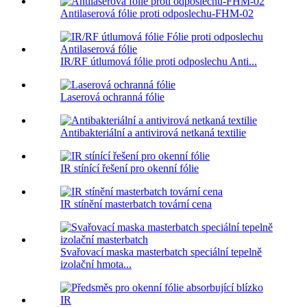
Antilaserová fólie proti odposlechu-FHM-02
IR/RF útlumová fólie proti odposlechu Anti...
Laserová ochranná fólie
Antibakteriální a antivirová netkaná textilie
IR stínící řešení pro okenní fólie
IR stínění masterbatch tovární cena
Svařovací maska ​​masterbatch speciální tepelně
izolační hmota...