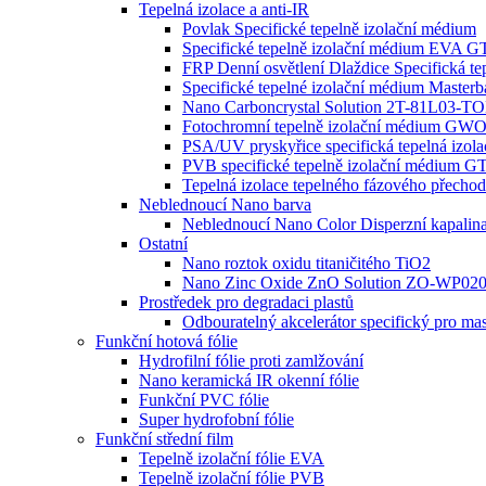
Tepelná izolace a anti-IR
Povlak Specifické tepelně izolační médium
Specifické tepelně izolační médium EVA
FRP Denní osvětlení Dlaždice Specifická t
Specifické tepelné izolační médium Masterb
Nano Carboncrystal Solution 2T-81L03-T
Fotochromní tepelně izolační médium G
PSA/UV pryskyřice specifická tepelná izol
PVB specifické tepelně izolační médium
Tepelná izolace tepelného fázového pře
Neblednoucí Nano barva
Neblednoucí Nano Color Disperzní kapalin
Ostatní
Nano roztok oxidu titaničitého TiO2
Nano Zinc Oxide ZnO Solution ZO-WP0
Prostředek pro degradaci plastů
Odbouratelný akcelerátor specifický pro ma
Funkční hotová fólie
Hydrofilní fólie proti zamlžování
Nano keramická IR okenní fólie
Funkční PVC fólie
Super hydrofobní fólie
Funkční střední film
Tepelně izolační fólie EVA
Tepelně izolační fólie PVB