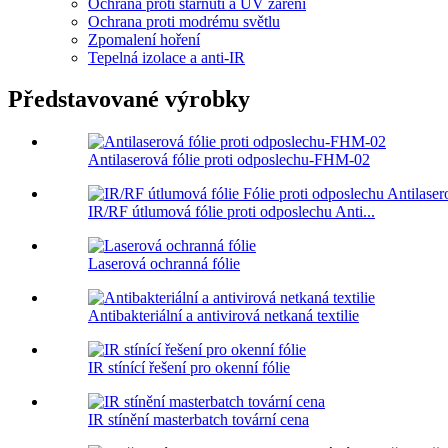
Ochrana proti stárnutí a UV záření
Ochrana proti modrému světlu
Zpomalení hoření
Tepelná izolace a anti-IR
Představované výrobky
Antilaserová fólie proti odposlechu-FHM-02
IR/RF útlumová fólie proti odposlechu Anti...
Laserová ochranná fólie
Antibakteriální a antivirová netkaná textilie
IR stínící řešení pro okenní fólie
IR stínění masterbatch tovární cena