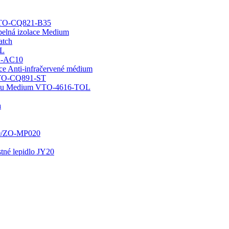
 GTO-CQ821-B35
epelná izolace Medium
atch
OL
WO-AC10
ace Anti-infračervené médium
 GTO-CQ891-ST
chodu Medium VTO-4616-TOL
a
20/ZO-MP020
stné lepidlo JY20