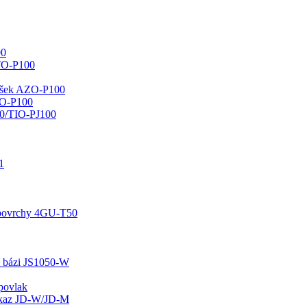
00
TO-P100
ášek AZO-P100
LO-P100
00/TIO-PJ100
1
é povrchy 4GU-T50
ní bázi JS1050-W
 povlak
 důkaz JD-W/JD-M