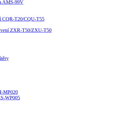
kla AMS-99V
ování CQR-T20/CQU-T55
opravení ZXR-T50/ZXU-T50
átěry
YH-MP020
ES-WP005