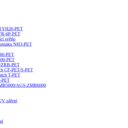
ání YH20-PET
s FR-6P-PET
í světlo
amoniaku NH3-PET
460-PET
U400-PET
ET/ZRB-PET
atch CF-PET/S-PET
batch T-PET
0-PET
GS-DMB5000/AGS-ZMB6000
 UV záření
ní