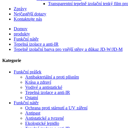
Transparentní tepelně izolační tenký film pr
Zprávy
Nejčastější dotazy
Kontaktujte nás
Domov
produkty
Funkční nátěr
Tepelná izolace a anti-IR
Tepelně izolační barva pro vnější stěny a důkaz JD-W/JD-M
Kategorie
Funkční prášek
Antibakteriální a proti plísním
Krása a zdraví
Vodivé a antistatické
Tepelná izolace a anti-IR
Ostatní
Funkční nátěr
Ochrana proti stárnutí a UV záření
Antipast
Antistatické a tvrzené
Ekologické lepidlo