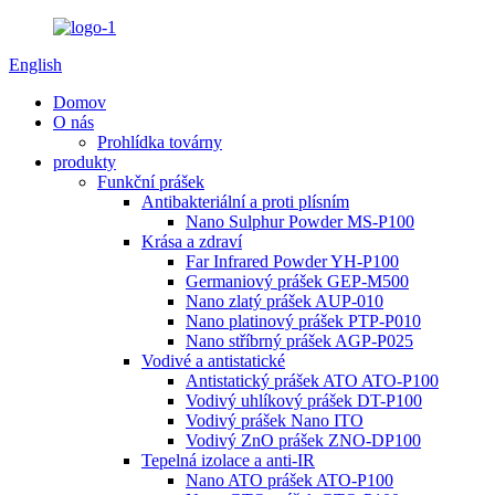
English
Domov
O nás
Prohlídka továrny
produkty
Funkční prášek
Antibakteriální a proti plísním
Nano Sulphur Powder MS-P100
Krása a zdraví
Far Infrared Powder YH-P100
Germaniový prášek GEP-M500
Nano zlatý prášek AUP-010
Nano platinový prášek PTP-P010
Nano stříbrný prášek AGP-P025
Vodivé a antistatické
Antistatický prášek ATO ATO-P100
Vodivý uhlíkový prášek DT-P100
Vodivý prášek Nano ITO
Vodivý ZnO prášek ZNO-DP100
Tepelná izolace a anti-IR
Nano ATO prášek ATO-P100