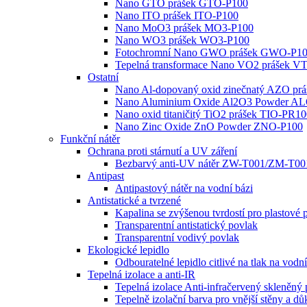
Nano GTO prášek GTO-P100
Nano ITO prášek ITO-P100
Nano MoO3 prášek MO3-P100
Nano WO3 prášek WO3-P100
Fotochromní Nano GWO prášek GWO-P1
Tepelná transformace Nano VO2 prášek V
Ostatní
Nano Al-dopovaný oxid zinečnatý AZO pr
Nano Aluminium Oxide Al2O3 Powder A
Nano oxid titaničitý TiO2 prášek TIO-PR1
Nano Zinc Oxide ZnO Powder ZNO-P100
Funkční nátěr
Ochrana proti stárnutí a UV záření
Bezbarvý anti-UV nátěr ZW-T001/ZM-T00
Antipast
Antipastový nátěr na vodní bázi
Antistatické a tvrzené
Kapalina se zvýšenou tvrdostí pro plastov
Transparentní antistatický povlak
Transparentní vodivý povlak
Ekologické lepidlo
Odbouratelné lepidlo citlivé na tlak na vod
Tepelná izolace a anti-IR
Tepelná izolace Anti-infračervený skleněný
Tepelně izolační barva pro vnější stěny a