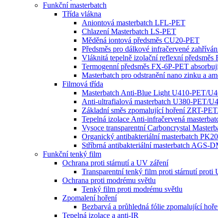
Funkční masterbatch
Třída vlákna
Aniontová masterbatch LFL-PET
Chlazení Masterbatch LS-PET
Měděná iontová předsměs CU20-PET
Předsměs pro dálkové infračervené zahřív
Vláknitá tepelně izolační reflexní předsmě
Termogenní předsměs FX-6P-PET absorbujíc
Masterbatch pro odstranění nano zinku a 
Filmová třída
Masterbatch Anti-Blue Light U410-PET/U
Anti-ultrafialová masterbatch U380-PET/
Základní směs zpomalující hoření ZRT-P
Tepelná izolace Anti-infračervená masterb
Vysoce transparentní Carboncrystal Master
Organický antibakteriální masterbatch PK2
Stříbrná antibakteriální masterbatch A
Funkční tenký film
Ochrana proti stárnutí a UV záření
Transparentní tenký film proti stárnutí proti
Ochrana proti modrému světlu
Tenký film proti modrému světlu
Zpomalení hoření
Bezbarvá a průhledná fólie zpomalující hoře
Tepelná izolace a anti-IR