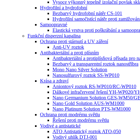
Vysoce výkonný tepelně izolační povlak s
Hydrofilní a hydrofobní
Bezbarvý hydrofobní nátěr CS-101
Hydrofilní samočistící nátěr proti zamlž
Samoopravné
Elastická vrstva proti poškrábání a samo
Funkční disperzní kapalina
Ochrana proti stárnutí a UV záření
Anti-UV roztok
Antibakteriální a proti plísním
Antibakteriální a protiplísňová přísada pro n
Bezbarvý a transparentní roztok nanostříbra
Mono Nano Silver Solution
Nanosulfurový roztok SS-WP010
Krása a zdraví
Aniontový roztok RS-WP010/RC-WP010
Dálkové infračervené řešení YH-WP020/
Nano Germanium Solution GES-WM50/G
Nano Gold Solution AUS-WM1000
Nano Platinum Solution PTS-WM1000
Ochrana proti modrému světlu
Řešení proti modrému světlu
Vodivé a antistatické
ATO Antistatický roztok ATO-050
Vodivý uhlík DTJ-001