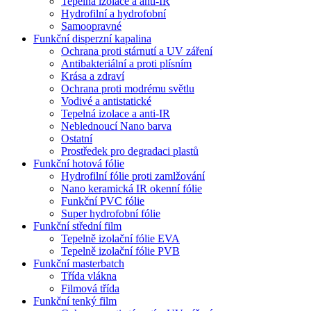
Tepelná izolace a anti-IR
Hydrofilní a hydrofobní
Samoopravné
Funkční disperzní kapalina
Ochrana proti stárnutí a UV záření
Antibakteriální a proti plísním
Krása a zdraví
Ochrana proti modrému světlu
Vodivé a antistatické
Tepelná izolace a anti-IR
Neblednoucí Nano barva
Ostatní
Prostředek pro degradaci plastů
Funkční hotová fólie
Hydrofilní fólie proti zamlžování
Nano keramická IR okenní fólie
Funkční PVC fólie
Super hydrofobní fólie
Funkční střední film
Tepelně izolační fólie EVA
Tepelně izolační fólie PVB
Funkční masterbatch
Třída vlákna
Filmová třída
Funkční tenký film