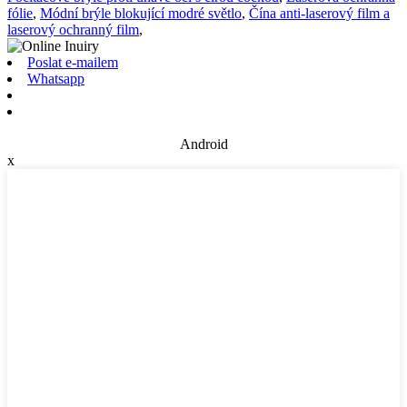
fólie
,
Módní brýle blokující modré světlo
,
Čína anti-laserový film a
laserový ochranný film
,
Poslat e-mailem
Whatsapp
Android
x