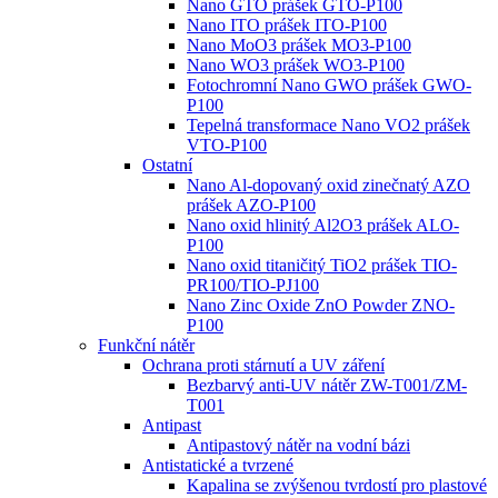
Nano GTO prášek GTO-P100
Nano ITO prášek ITO-P100
Nano MoO3 prášek MO3-P100
Nano WO3 prášek WO3-P100
Fotochromní Nano GWO prášek GWO-
P100
Tepelná transformace Nano VO2 prášek
VTO-P100
Ostatní
Nano Al-dopovaný oxid zinečnatý AZO
prášek AZO-P100
Nano oxid hlinitý Al2O3 prášek ALO-
P100
Nano oxid titaničitý TiO2 prášek TIO-
PR100/TIO-PJ100
Nano Zinc Oxide ZnO Powder ZNO-
P100
Funkční nátěr
Ochrana proti stárnutí a UV záření
Bezbarvý anti-UV nátěr ZW-T001/ZM-
T001
Antipast
Antipastový nátěr na vodní bázi
Antistatické a tvrzené
Kapalina se zvýšenou tvrdostí pro plastové