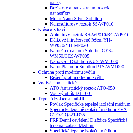
nátěry
Bezbarvý a transparentní roztok
nanostříbra
Mono Nano Silver Solution
Nanosulfurový roztok SS-WP010
Krása a zdraví
Aniontový roztok RS-WP010/RC-WP010
Dálkové infračervené řešení YH-
WP020/YH-MP020
Nano Germanium Solution GES-
WM50/GES-WP005
Nano Gold Solution AUS-WM1000
Nano Platinum Solution PTS-WM1000
Ochrana proti modrému světlu
Řešení proti modrému světlu
Vodivé a antistatické
ATO Antistatický roztok ATO-050
Vodivý uhlík DTJ-001
Tepelná izolace a anti-IR
Povlak Specifické tepelné izolační médium
Specifické tepelně izolační médium EVA
GTO-CQ821-B35
FRP Denní osvětlení Dlaždice Specifická
tepelná izolace Medium
Specifické tepelné izolační médium