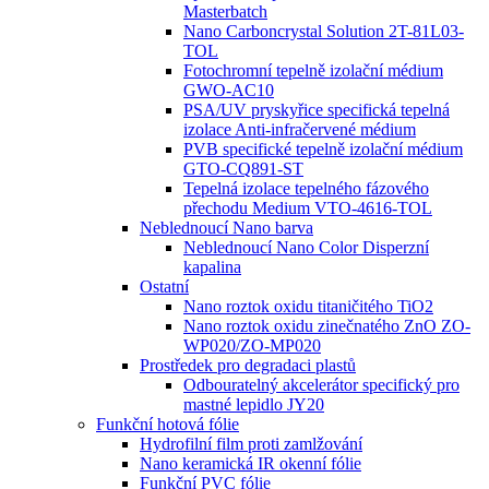
Masterbatch
Nano Carboncrystal Solution 2T-81L03-
TOL
Fotochromní tepelně izolační médium
GWO-AC10
PSA/UV pryskyřice specifická tepelná
izolace Anti-infračervené médium
PVB specifické tepelně izolační médium
GTO-CQ891-ST
Tepelná izolace tepelného fázového
přechodu Medium VTO-4616-TOL
Neblednoucí Nano barva
Neblednoucí Nano Color Disperzní
kapalina
Ostatní
Nano roztok oxidu titaničitého TiO2
Nano roztok oxidu zinečnatého ZnO ZO-
WP020/ZO-MP020
Prostředek pro degradaci plastů
Odbouratelný akcelerátor specifický pro
mastné lepidlo JY20
Funkční hotová fólie
Hydrofilní film proti zamlžování
Nano keramická IR okenní fólie
Funkční PVC fólie