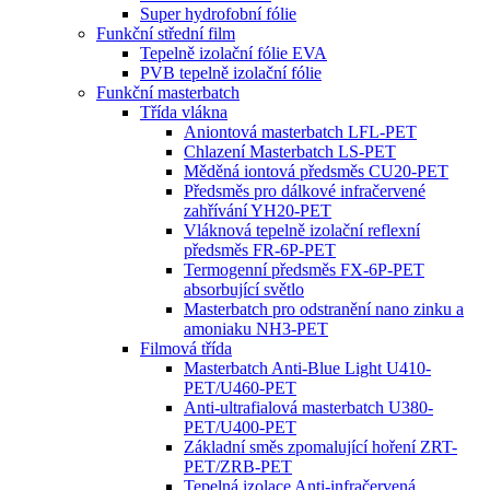
Super hydrofobní fólie
Funkční střední film
Tepelně izolační fólie EVA
PVB tepelně izolační fólie
Funkční masterbatch
Třída vlákna
Aniontová masterbatch LFL-PET
Chlazení Masterbatch LS-PET
Měděná iontová předsměs CU20-PET
Předsměs pro dálkové infračervené
zahřívání YH20-PET
Vláknová tepelně izolační reflexní
předsměs FR-6P-PET
Termogenní předsměs FX-6P-PET
absorbující světlo
Masterbatch pro odstranění nano zinku a
amoniaku NH3-PET
Filmová třída
Masterbatch Anti-Blue Light U410-
PET/U460-PET
Anti-ultrafialová masterbatch U380-
PET/U400-PET
Základní směs zpomalující hoření ZRT-
PET/ZRB-PET
Tepelná izolace Anti-infračervená