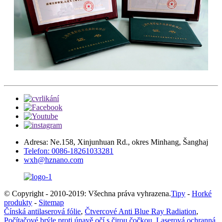
Adresa: Ne.158, Xinjunhuan Rd., okres Minhang, Šanghaj
Telefon: 0086-18261033281
wxh@hznano.com
© Copyright - 2010-2019: Všechna práva vyhrazena.
Tipy
-
Horké
produkty
-
Sitemap
Čínská antilaserová fólie
,
Čtvercové Anti Blue Ray Radiation
,
Počítačové brýle proti únavě očí s čirou čočkou
,
Laserová ochranná