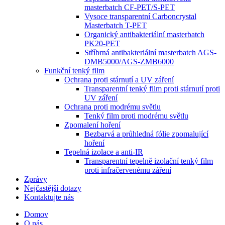
masterbatch CF-PET/S-PET
Vysoce transparentní Carboncrystal
Masterbatch T-PET
Organický antibakteriální masterbatch
PK20-PET
Stříbrná antibakteriální masterbatch AGS-
DMB5000/AGS-ZMB6000
Funkční tenký film
Ochrana proti stárnutí a UV záření
Transparentní tenký film proti stárnutí proti
UV záření
Ochrana proti modrému světlu
Tenký film proti modrému světlu
Zpomalení hoření
Bezbarvá a průhledná fólie zpomalující
hoření
Tepelná izolace a anti-IR
Transparentní tepelně izolační tenký film
proti infračervenému záření
Zprávy
Nejčastější dotazy
Kontaktujte nás
Domov
O nás