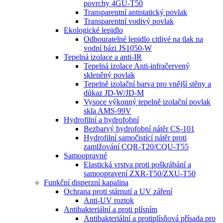
povrchy 4GU-T50
Transparentní antistatický povlak
Transparentní vodivý povlak
Ekologické lepidlo
Odbouratelné lepidlo citlivé na tlak na
vodní bázi JS1050-W
Tepelná izolace a anti-IR
Tepelná izolace Anti-infračervený
skleněný povlak
Tepelně izolační barva pro vnější stěny a
důkaz JD-W/JD-M
Vysoce výkonný tepelně izolační povlak
skla AMS-99V
Hydrofilní a hydrofobní
Bezbarvý hydrofobní nátěr CS-101
Hydrofilní samočistící nátěr proti
zamlžování CQR-T20/CQU-T55
Samoopravné
Elastická vrstva proti poškrábání a
samoopravení ZXR-T50/ZXU-T50
Funkční disperzní kapalina
Ochrana proti stárnutí a UV záření
Anti-UV roztok
Antibakteriální a proti plísním
Antibakteriální a protiplísňová přísada pro