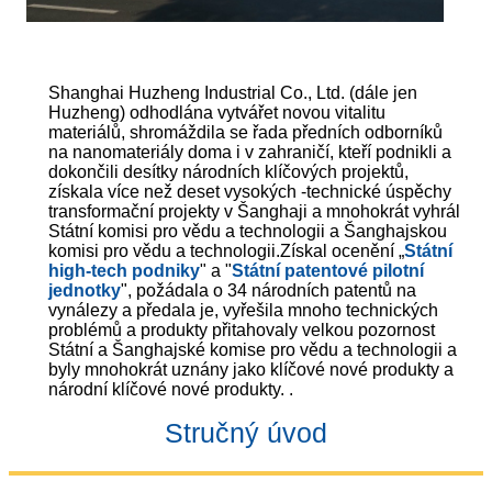
Shanghai Huzheng Industrial Co., Ltd. (dále jen
Huzheng) odhodlána vytvářet novou vitalitu
materiálů, shromáždila se řada předních odborníků
na nanomateriály doma i v zahraničí, kteří podnikli a
dokončili desítky národních klíčových projektů,
získala více než deset vysokých -technické úspěchy
transformační projekty v Šanghaji a mnohokrát vyhrál
Státní komisi pro vědu a technologii a Šanghajskou
komisi pro vědu a technologii.Získal ocenění „
Státní
high-tech podniky
" a "
Státní patentové pilotní
jednotky
", požádala o 34 národních patentů na
vynálezy a předala je, vyřešila mnoho technických
problémů a produkty přitahovaly velkou pozornost
Státní a Šanghajské komise pro vědu a technologii a
byly mnohokrát uznány jako klíčové nové produkty a
národní klíčové nové produkty. .
Stručný úvod