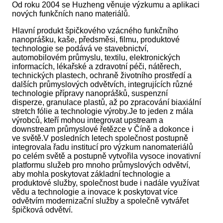
Od roku 2004 se Huzheng věnuje výzkumu a aplikaci
nových funkčních nano materiálů.
Hlavní produkt špičkového vzácného funkčního
nanoprášku, kaše, předsměsi, filmu, produktové
technologie se podává ve stavebnictví,
automobilovém průmyslu, textilu, elektronických
informacích, lékařské a zdravotní péči, nátěrech,
technických plastech, ochraně životního prostředí a
dalších průmyslových odvětvích, integrujících různé
technologie přípravy nanoprášků, suspenzní
disperze, granulace plastů, až po zpracování biaxiální
stretch fólie a technologie výroby.Je to jeden z mála
výrobců, kteří mohou integrovat upstream a
downstream průmyslové řetězce v Číně a dokonce i
ve světě.V posledních letech společnost postupně
integrovala řadu institucí pro výzkum nanomateriálů
po celém světě a postupně vytvořila vysoce inovativní
platformu služeb pro mnoho průmyslových odvětví,
aby mohla poskytovat základní technologie a
produktové služby, společnost bude i nadále využívat
vědu a technologie a inovace k poskytovat více
odvětvím modernizační služby a společně vytvářet
špičková odvětví.