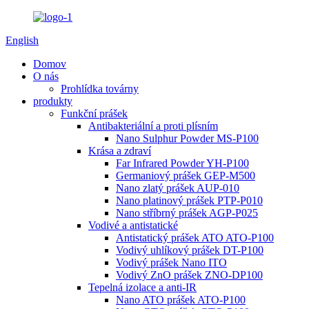
English
Domov
O nás
Prohlídka továrny
produkty
Funkční prášek
Antibakteriální a proti plísním
Nano Sulphur Powder MS-P100
Krása a zdraví
Far Infrared Powder YH-P100
Germaniový prášek GEP-M500
Nano zlatý prášek AUP-010
Nano platinový prášek PTP-P010
Nano stříbrný prášek AGP-P025
Vodivé a antistatické
Antistatický prášek ATO ATO-P100
Vodivý uhlíkový prášek DT-P100
Vodivý prášek Nano ITO
Vodivý ZnO prášek ZNO-DP100
Tepelná izolace a anti-IR
Nano ATO prášek ATO-P100