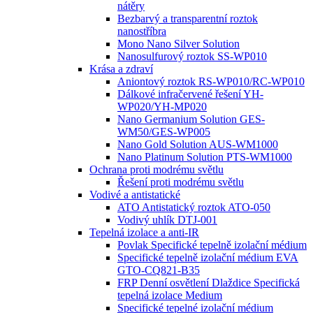
nátěry
Bezbarvý a transparentní roztok
nanostříbra
Mono Nano Silver Solution
Nanosulfurový roztok SS-WP010
Krása a zdraví
Aniontový roztok RS-WP010/RC-WP010
Dálkové infračervené řešení YH-
WP020/YH-MP020
Nano Germanium Solution GES-
WM50/GES-WP005
Nano Gold Solution AUS-WM1000
Nano Platinum Solution PTS-WM1000
Ochrana proti modrému světlu
Řešení proti modrému světlu
Vodivé a antistatické
ATO Antistatický roztok ATO-050
Vodivý uhlík DTJ-001
Tepelná izolace a anti-IR
Povlak Specifické tepelně izolační médium
Specifické tepelně izolační médium EVA
GTO-CQ821-B35
FRP Denní osvětlení Dlaždice Specifická
tepelná izolace Medium
Specifické tepelné izolační médium