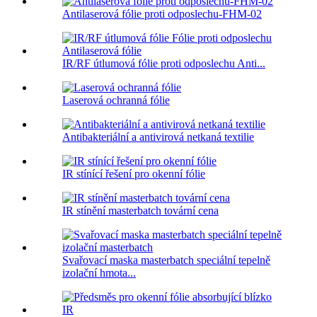
Antilaserová fólie proti odposlechu-FHM-02
IR/RF útlumová fólie proti odposlechu Anti...
Laserová ochranná fólie
Antibakteriální a antivirová netkaná textilie
IR stínící řešení pro okenní fólie
IR stínění masterbatch tovární cena
Svařovací maska ​​masterbatch speciální tepelně
izolační hmota...