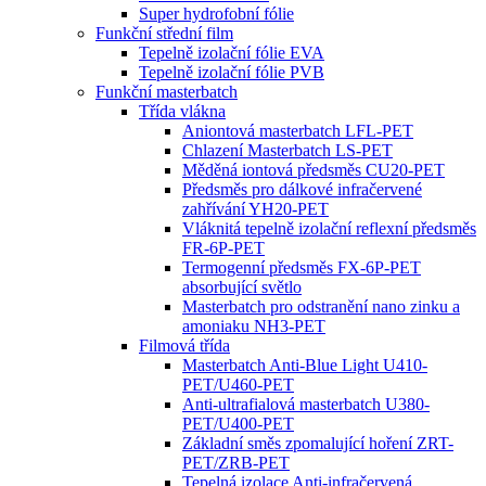
Super hydrofobní fólie
Funkční střední film
Tepelně izolační fólie EVA
Tepelně izolační fólie PVB
Funkční masterbatch
Třída vlákna
Aniontová masterbatch LFL-PET
Chlazení Masterbatch LS-PET
Měděná iontová předsměs CU20-PET
Předsměs pro dálkové infračervené
zahřívání YH20-PET
Vláknitá tepelně izolační reflexní předsměs
FR-6P-PET
Termogenní předsměs FX-6P-PET
absorbující světlo
Masterbatch pro odstranění nano zinku a
amoniaku NH3-PET
Filmová třída
Masterbatch Anti-Blue Light U410-
PET/U460-PET
Anti-ultrafialová masterbatch U380-
PET/U400-PET
Základní směs zpomalující hoření ZRT-
PET/ZRB-PET
Tepelná izolace Anti-infračervená