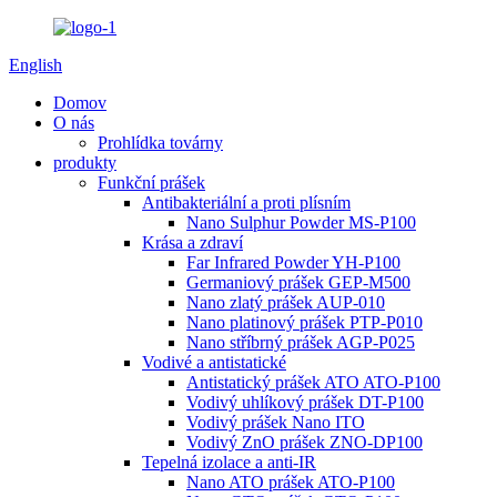
English
Domov
O nás
Prohlídka továrny
produkty
Funkční prášek
Antibakteriální a proti plísním
Nano Sulphur Powder MS-P100
Krása a zdraví
Far Infrared Powder YH-P100
Germaniový prášek GEP-M500
Nano zlatý prášek AUP-010
Nano platinový prášek PTP-P010
Nano stříbrný prášek AGP-P025
Vodivé a antistatické
Antistatický prášek ATO ATO-P100
Vodivý uhlíkový prášek DT-P100
Vodivý prášek Nano ITO
Vodivý ZnO prášek ZNO-DP100
Tepelná izolace a anti-IR
Nano ATO prášek ATO-P100