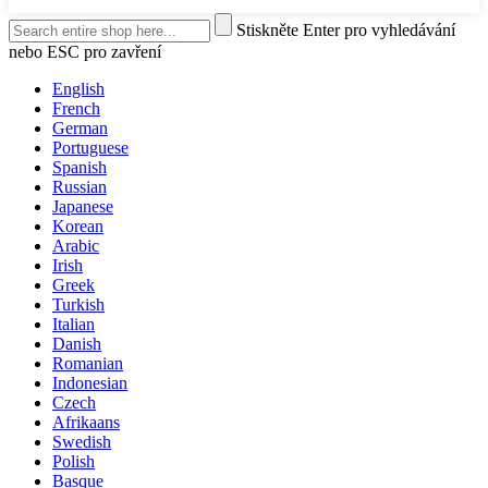
Stiskněte Enter pro vyhledávání
nebo ESC pro zavření
English
French
German
Portuguese
Spanish
Russian
Japanese
Korean
Arabic
Irish
Greek
Turkish
Italian
Danish
Romanian
Indonesian
Czech
Afrikaans
Swedish
Polish
Basque