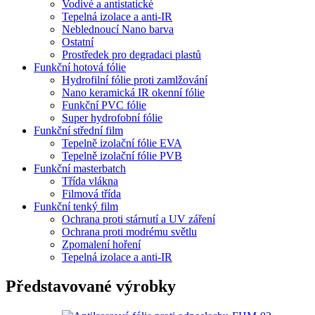
Vodivé a antistatické
Tepelná izolace a anti-IR
Neblednoucí Nano barva
Ostatní
Prostředek pro degradaci plastů
Funkční hotová fólie
Hydrofilní fólie proti zamlžování
Nano keramická IR okenní fólie
Funkční PVC fólie
Super hydrofobní fólie
Funkční střední film
Tepelně izolační fólie EVA
Tepelně izolační fólie PVB
Funkční masterbatch
Třída vlákna
Filmová třída
Funkční tenký film
Ochrana proti stárnutí a UV záření
Ochrana proti modrému světlu
Zpomalení hoření
Tepelná izolace a anti-IR
Představované výrobky