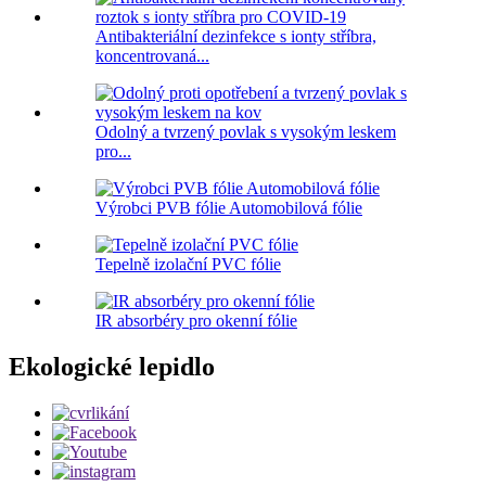
Antibakteriální dezinfekce s ionty stříbra,
koncentrovaná...
Odolný a tvrzený povlak s vysokým leskem
pro...
Výrobci PVB fólie Automobilová fólie
Tepelně izolační PVC fólie
IR absorbéry pro okenní fólie
Ekologické lepidlo