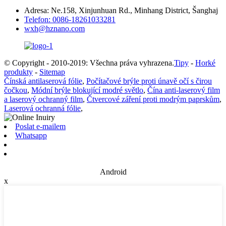
Adresa: Ne.158, Xinjunhuan Rd., Minhang District, Šanghaj
Telefon: 0086-18261033281
wxh@hznano.com
© Copyright - 2010-2019: Všechna práva vyhrazena.
Tipy
-
Horké
produkty
-
Sitemap
Čínská antilaserová fólie
,
Počítačové brýle proti únavě očí s čirou
čočkou
,
Módní brýle blokující modré světlo
,
Čína anti-laserový film
a laserový ochranný film
,
Čtvercové záření proti modrým paprskům
,
Laserová ochranná fólie
,
Poslat e-mailem
Whatsapp
Android
x