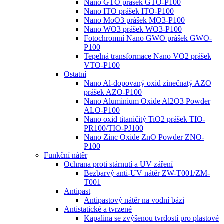
Nano GTO prášek GTO-P100
Nano ITO prášek ITO-P100
Nano MoO3 prášek MO3-P100
Nano WO3 prášek WO3-P100
Fotochromní Nano GWO prášek GWO-
P100
Tepelná transformace Nano VO2 prášek
VTO-P100
Ostatní
Nano Al-dopovaný oxid zinečnatý AZO
prášek AZO-P100
Nano Aluminium Oxide Al2O3 Powder
ALO-P100
Nano oxid titaničitý TiO2 prášek TIO-
PR100/TIO-PJ100
Nano Zinc Oxide ZnO Powder ZNO-
P100
Funkční nátěr
Ochrana proti stárnutí a UV záření
Bezbarvý anti-UV nátěr ZW-T001/ZM-
T001
Antipast
Antipastový nátěr na vodní bázi
Antistatické a tvrzené
Kapalina se zvýšenou tvrdostí pro plastové