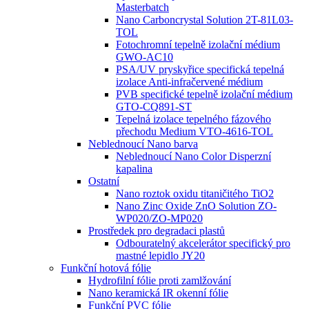
Masterbatch
Nano Carboncrystal Solution 2T-81L03-
TOL
Fotochromní tepelně izolační médium
GWO-AC10
PSA/UV pryskyřice specifická tepelná
izolace Anti-infračervené médium
PVB specifické tepelně izolační médium
GTO-CQ891-ST
Tepelná izolace tepelného fázového
přechodu Medium VTO-4616-TOL
Neblednoucí Nano barva
Neblednoucí Nano Color Disperzní
kapalina
Ostatní
Nano roztok oxidu titaničitého TiO2
Nano Zinc Oxide ZnO Solution ZO-
WP020/ZO-MP020
Prostředek pro degradaci plastů
Odbouratelný akcelerátor specifický pro
mastné lepidlo JY20
Funkční hotová fólie
Hydrofilní fólie proti zamlžování
Nano keramická IR okenní fólie
Funkční PVC fólie