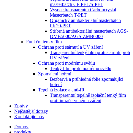
masterbatch CF-PET/S-PET
Vysoce transparentní Carboncrystal
Masterbatch T-PET
Organický antibakteriální masterbatch
PK20-PET
Stříbrná antibakteriální masterbatch AGS-
DMB5000/AGS-ZMB6000
Funkční tenký film
Ochrana proti stárnutí a UV záření
Transparentní tenký film proti stárnutí proti
UV záření
Ochrana proti modrému světlu
Tenký film proti modrému světlu
Zpomalení hoření
Bezbarvá a průhledná fólie zpomalující
hoření
Tepelná izolace a anti-IR
Transparentní tepelně izolační tenký film
proti infračervenému záření
Zprávy
Nejčastější dotazy
Kontaktujte nás
Domov
produkty