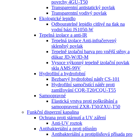
povrchy 4GU-T50
Transparentní antistatický povlak
Transparentní vodivý povlak
Ekologické lepidlo
Odbouratelné lepidlo citlivé na tlak na
vodní bázi JS1050-W
Tepelná izolace a anti-IR
Tepelná izolace Anti-infračervený
skleněný povlak
Tepelně izolační barva pro vnější stěny a
důkaz JD-W/JD-M
Vysoce výkonný tepelně izolační povlak
skla AMS-99V
Hydrofilní a hydrofobní
Bezbarvý hydrofobní nátěr CS-101
Hydrofilní samočistící nátěr proti
zamlžování CQR-T20/CQU-T55
Samoopravné
Elastická vrstva proti poškrábání a
samoopravení ZXR-T50/ZXU-T50
Funkční disperzní kapalina
Ochrana proti stárnutí a UV záření
Anti-UV roztok
Antibakteriální a proti plísním
Antibakteriální a protiplísňová přísada pro