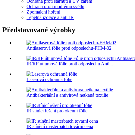
Ochrana proti stárnutí a UV záření
Ochrana proti modrému světlu
Zpomalení hoření
Tepelná izolace a anti-IR
Představované výrobky
Antilaserová fólie proti odposlechu-FHM-02
IR/RF útlumová fólie proti odposlechu Anti...
Laserová ochranná fólie
Antibakteriální a antivirová netkaná textilie
IR stínící řešení pro okenní fólie
IR stínění masterbatch tovární cena