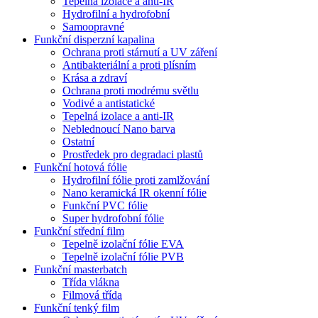
Tepelná izolace a anti-IR
Hydrofilní a hydrofobní
Samoopravné
Funkční disperzní kapalina
Ochrana proti stárnutí a UV záření
Antibakteriální a proti plísním
Krása a zdraví
Ochrana proti modrému světlu
Vodivé a antistatické
Tepelná izolace a anti-IR
Neblednoucí Nano barva
Ostatní
Prostředek pro degradaci plastů
Funkční hotová fólie
Hydrofilní fólie proti zamlžování
Nano keramická IR okenní fólie
Funkční PVC fólie
Super hydrofobní fólie
Funkční střední film
Tepelně izolační fólie EVA
Tepelně izolační fólie PVB
Funkční masterbatch
Třída vlákna
Filmová třída
Funkční tenký film