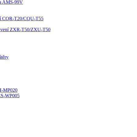
kla AMS-99V
ování CQR-T20/CQU-T55
opravení ZXR-T50/ZXU-T50
átěry
YH-MP020
ES-WP005