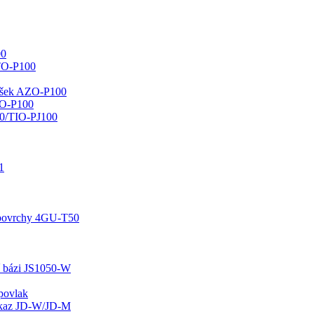
00
TO-P100
ášek AZO-P100
LO-P100
00/TIO-PJ100
1
é povrchy 4GU-T50
ní bázi JS1050-W
 povlak
 důkaz JD-W/JD-M