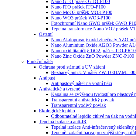
Nano GTO prášek GTO-P100
Nano ITO prášek ITO-P100
Nano MoO3 prášek MO3-P100
Nano WO3 prášek WO3-P100
Fotochromní Nano GWO prášek GWO-P1
Tepelná transformace Nano VO2 prášek V
Ostatní
Nano Al-dopovaný oxid zinečnatý AZO pr
Nano Aluminium Oxide Al2O3 Powder A
Nano oxid titaničitý TiO2 prášek TIO-PR1
Nano Zinc Oxide ZnO Powder ZNO-P100
Funkční nátěr
Ochrana proti stárnutí a UV záření
Bezbarvý anti-UV nátěr ZW-T001/ZM-T00
Antipast
Antipastový nátěr na vodní bázi
Antistatické a tvrzené
Kapalina se zvýšenou tvrdostí pro plastov
Transparentní antistatický povlak
Transparentní vodivý povlak
Ekologické lepidlo
Odbouratelné lepidlo citlivé na tlak na vod
Tepelná izolace a anti-IR
Tepelná izolace Anti-infračervený skleněný
Tepelně izolační barva pro vnější stěny a