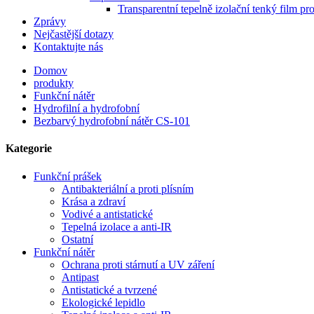
Transparentní tepelně izolační tenký film pr
Zprávy
Nejčastější dotazy
Kontaktujte nás
Domov
produkty
Funkční nátěr
Hydrofilní a hydrofobní
Bezbarvý hydrofobní nátěr CS-101
Kategorie
Funkční prášek
Antibakteriální a proti plísním
Krása a zdraví
Vodivé a antistatické
Tepelná izolace a anti-IR
Ostatní
Funkční nátěr
Ochrana proti stárnutí a UV záření
Antipast
Antistatické a tvrzené
Ekologické lepidlo