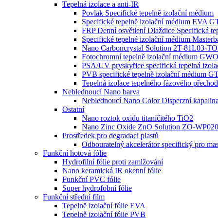
Tepelná izolace a anti-IR
Povlak Specifické tepelně izolační médium
Specifické tepelně izolační médium EVA
FRP Denní osvětlení Dlaždice Specifická t
Specifické tepelné izolační médium Masterb
Nano Carboncrystal Solution 2T-81L03-T
Fotochromní tepelně izolační médium G
PSA/UV pryskyřice specifická tepelná izol
PVB specifické tepelně izolační médium
Tepelná izolace tepelného fázového pře
Neblednoucí Nano barva
Neblednoucí Nano Color Disperzní kapalin
Ostatní
Nano roztok oxidu titaničitého TiO2
Nano Zinc Oxide ZnO Solution ZO-WP0
Prostředek pro degradaci plastů
Odbouratelný akcelerátor specifický pro ma
Funkční hotová fólie
Hydrofilní fólie proti zamlžování
Nano keramická IR okenní fólie
Funkční PVC fólie
Super hydrofobní fólie
Funkční střední film
Tepelně izolační fólie EVA
Tepelně izolační fólie PVB