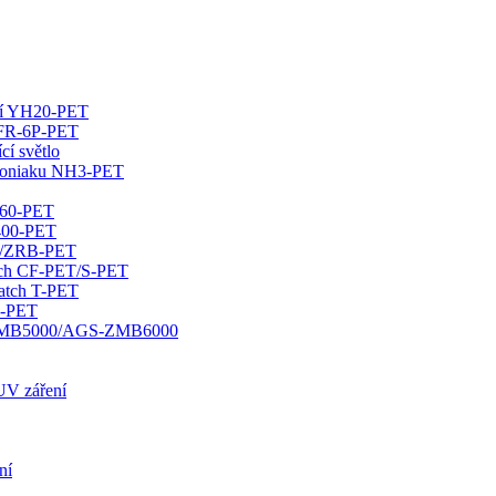
ání YH20-PET
s FR-6P-PET
í světlo
amoniaku NH3-PET
460-PET
U400-PET
ET/ZRB-PET
atch CF-PET/S-PET
batch T-PET
0-PET
GS-DMB5000/AGS-ZMB6000
 UV záření
ní