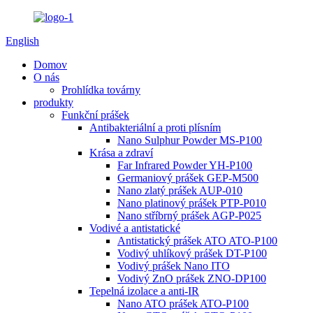
English
Domov
O nás
Prohlídka továrny
produkty
Funkční prášek
Antibakteriální a proti plísním
Nano Sulphur Powder MS-P100
Krása a zdraví
Far Infrared Powder YH-P100
Germaniový prášek GEP-M500
Nano zlatý prášek AUP-010
Nano platinový prášek PTP-P010
Nano stříbrný prášek AGP-P025
Vodivé a antistatické
Antistatický prášek ATO ATO-P100
Vodivý uhlíkový prášek DT-P100
Vodivý prášek Nano ITO
Vodivý ZnO prášek ZNO-DP100
Tepelná izolace a anti-IR
Nano ATO prášek ATO-P100