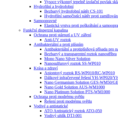
Vysoce výkonný tepelně izolační povlak s
Hydrofilní a hydrofobní
Bezbarvý hydrofobní nátěr CS-101
Hydrofilní samočistící nátěr proti zamlž
Samoopravné
Elastická vrstva proti poškrábání a samo
Funkční disperzní kapalina
Ochrana proti stárnutí a UV záření
Anti-UV roztok
Antibakteriální a proti plísním
Antibakteriální a protiplísňová přísada pro n
Bezbarvý a transparentní roztok nanostříbra
Mono Nano Silver Solution
Nanosulfurový roztok SS-WP010
Krása a zdraví
Aniontový roztok RS-WP010/RC-WP010
Dálkové infračervené řešení YH-WP020/
Nano Germanium Solution GES-WM50/G
Nano Gold Solution AUS-WM1000
Nano Platinum Solution PTS-WM1000
Ochrana proti modrému světlu
Řešení proti modrému světlu
Vodivé a antistatické
ATO Antistatický roztok ATO-050
Vodivý uhlík DTJ-001