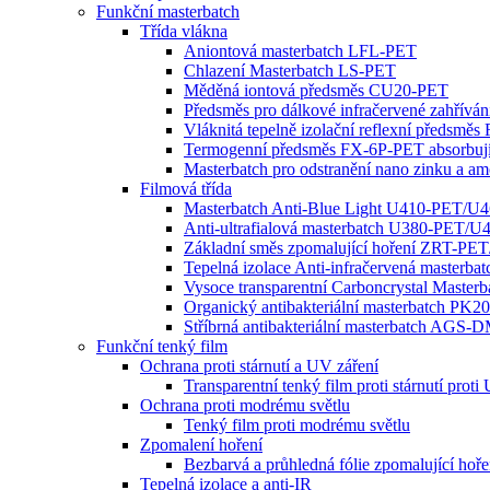
Funkční masterbatch
Třída vlákna
Aniontová masterbatch LFL-PET
Chlazení Masterbatch LS-PET
Měděná iontová předsměs CU20-PET
Předsměs pro dálkové infračervené zahřív
Vláknitá tepelně izolační reflexní předsmě
Termogenní předsměs FX-6P-PET absorbujíc
Masterbatch pro odstranění nano zinku a 
Filmová třída
Masterbatch Anti-Blue Light U410-PET/U
Anti-ultrafialová masterbatch U380-PET/
Základní směs zpomalující hoření ZRT-P
Tepelná izolace Anti-infračervená masterb
Vysoce transparentní Carboncrystal Master
Organický antibakteriální masterbatch PK2
Stříbrná antibakteriální masterbatch A
Funkční tenký film
Ochrana proti stárnutí a UV záření
Transparentní tenký film proti stárnutí proti
Ochrana proti modrému světlu
Tenký film proti modrému světlu
Zpomalení hoření
Bezbarvá a průhledná fólie zpomalující hoře
Tepelná izolace a anti-IR