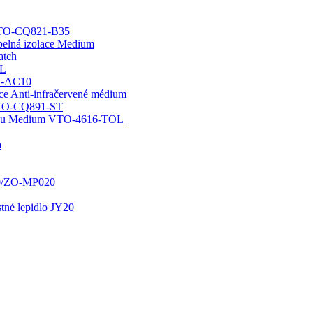
 GTO-CQ821-B35
epelná izolace Medium
atch
OL
WO-AC10
ace Anti-infračervené médium
 GTO-CQ891-ST
chodu Medium VTO-4616-TOL
a
20/ZO-MP020
stné lepidlo JY20