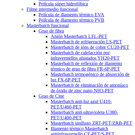
Película súper hidrofóbica
Filme intermedio funcional
Película de illamento térmico EVA
Película de illamento térmico PVB
Masterbatch funcional
Grao de fibra
Anión Masterbatch LFL-PET
Masterbatch de refrigeración LS-PET
Masterbatch de ións de cobre CU20-PET
Masterbatch de calefacción por
infravermellos afastados YH20-PET
Masterbatch de reflexión de illamento
térmico de grao de fibra FR-6P-PET
Masterbatch termogénico de absorción de
luz FX-6P-PET
Masterbatch de eliminación de amoníaco
de óxido de zinc nano NH3-PET
Grao de Cine
Masterbatch anti-luz azul U410-
PET/U460-PET
Masterbatch anti-ultravioleta U380-
PET/U400-PET
Masterbatch ignífugo ZRT-PET/ZRB-PET
Illamento térmico Masterbatch
antiinfravermello CF-PET/S-PET