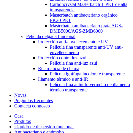
Carboncrystal Masterbatch T-PET de alta
transparencia
Masterbatch antibacteriano orgánico
PK20-PET
Masterbatch antibacteriano prata AGS-
DMB5000/AGS-ZMB6000
Película delgada funcional
Protección anti-envellecemento e UV
Película fina transparente anti-UV anti-
envellecemento
Protección contra luz azul
Película fina anti-luz azul
Retardancia de chama
Película ignífuga incolora e transparente
Illamento térmico e anti-IR
Película fina antiinfravermello de illamento
térmico transparente
Novas
Preguntas frecuentes
Contacta connosco
Casa
Produtos
Líquido de dispersión funcional
Antibacteriano e antimoho