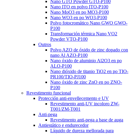
Nano GTO Powder GTO-P100
Nano ITO en polvo ITO-P100
Nano MoO3 en po MO3-P100
Nano WO3 en po WO3-P100
Polvo fotocromático Nano GWO GWO-
P100
Transformación térmica Nano VO2
Powder VTO-P100
Outros
Polvo AZO de óxido de zinc dopado con
nano Al AZO-P100
Nano óxido de aluminio Al2O3 en po
ALO-P100
Nano dióxido de titanio TiO2 en po TIO-
PR100/TIO-PJ100
Nano óxido de zinc ZnO en po ZNO-
P100
Revestimento funcional
Protección anti-envellecemento e UV
Revestimento anti-UV incoloro ZW-
T001/ZM-T001
Anti-pega
Revestimento anti-pega a base de auga
Antiestático e endurecedor
Líquido de dureza mellorada para