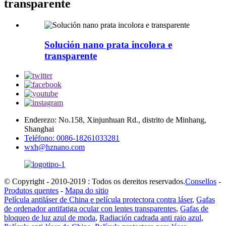
transparente
Solución nano prata incolora e
transparente
Enderezo: No.158, Xinjunhuan Rd., distrito de Minhang,
Shanghai
Teléfono: 0086-18261033281
wxh@hznano.com
© Copyright - 2010-2019 : Todos os dereitos reservados.
Consellos
-
Produtos quentes
-
Mapa do sitio
Película antiláser de China e película protectora contra láser
,
Gafas
de ordenador antifatiga ocular con lentes transparentes
,
Gafas de
bloqueo de luz azul de moda
,
Radiación cadrada anti raio azul
,