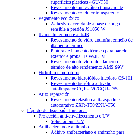
superficies plásticas 4GU-T50
Revestimento antiestático transparente
Revestimento condutor transparente
Pegamento ecolóxico
Adhesivo degradable a base de auga
sensible á presión JS1050-W
Illamento térmico e anti-IR
Revestimento de vidro antiinfravermello de
illamento térmico
Pintura de illamento térmico para parede
exterior e proba JD-W/JD-M
Revestimento de vidro de illamento
térmico de alto rendemento AMS-99V
Hidrófilo e hidrófobo
Revestimento hidrofóbico incoloro CS-101
Revestimento hidrófilo antivaho
autolimpador CQR-T20/CQU-T55
Auto-reparación
Revestimento elástico anti-raspado e
autocurativo ZXR-T50/ZXU-T50
Líquido de dispersión funcional
Protección anti-envellecemento e UV
Solución anti-UV
Antibacteriano e antimoho
Aditivo antibacteriano e antimoho para