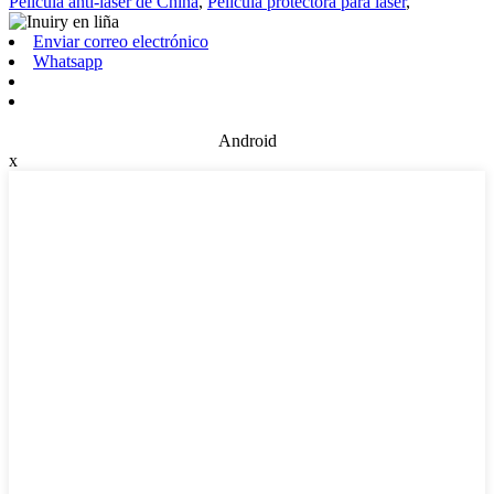
Película anti-láser de China
,
Película protectora para láser
,
Enviar correo electrónico
Whatsapp
Android
x