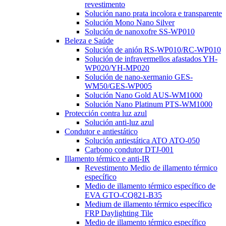
revestimento
Solución nano prata incolora e transparente
Solución Mono Nano Silver
Solución de nanoxofre SS-WP010
Beleza e Saúde
Solución de anión RS-WP010/RC-WP010
Solución de infravermellos afastados YH-
WP020/YH-MP020
Solución de nano-xermanio GES-
WM50/GES-WP005
Solución Nano Gold AUS-WM1000
Solución Nano Platinum PTS-WM1000
Protección contra luz azul
Solución anti-luz azul
Condutor e antiestático
Solución antiestática ATO ATO-050
Carbono condutor DTJ-001
Illamento térmico e anti-IR
Revestimento Medio de illamento térmico
específico
Medio de illamento térmico específico de
EVA GTO-CQ821-B35
Medium de illamento térmico específico
FRP Daylighting Tile
Medio de illamento térmico específico