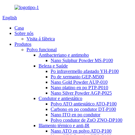
English
Casa
Sobre nós
Visita á fábrica
Produtos
Polvo funcional
Antibacteriano e antimoho
Nano Sulphur Powder MS-P100
Beleza e Saúde
Po infravermello afastado YH-P100
Po de xermanio GEP-M500
Nano Gold Powder AUP-010
Nano platino en po PTP-P010
Nano Silver Powder AGP-P025
Condutor e antiestático
Polvo ATO antiestático ATO-P100
Carbono en po condutor DT-P100
Nano ITO en po condutor
Polvo condutor de ZnO ZNO-DP100
Illamento térmico e anti-IR
Nano ATO en polvo ATO-P100