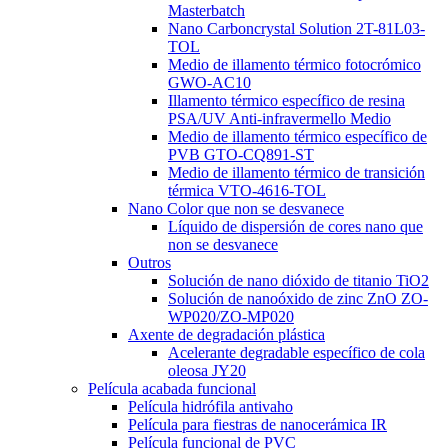
Masterbatch
Nano Carboncrystal Solution 2T-81L03-
TOL
Medio de illamento térmico fotocrómico
GWO-AC10
Illamento térmico específico de resina
PSA/UV Anti-infravermello Medio
Medio de illamento térmico específico de
PVB GTO-CQ891-ST
Medio de illamento térmico de transición
térmica VTO-4616-TOL
Nano Color que non se desvanece
Líquido de dispersión de cores nano que
non se desvanece
Outros
Solución de nano dióxido de titanio TiO2
Solución de nanoóxido de zinc ZnO ZO-
WP020/ZO-MP020
Axente de degradación plástica
Acelerante degradable específico de cola
oleosa JY20
Película acabada funcional
Película hidrófila antivaho
Película para fiestras de nanocerámica IR
Película funcional de PVC