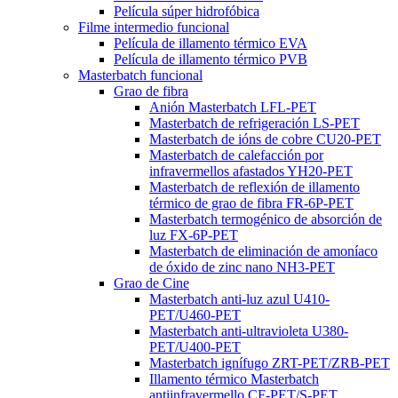
Película súper hidrofóbica
Filme intermedio funcional
Película de illamento térmico EVA
Película de illamento térmico PVB
Masterbatch funcional
Grao de fibra
Anión Masterbatch LFL-PET
Masterbatch de refrigeración LS-PET
Masterbatch de ións de cobre CU20-PET
Masterbatch de calefacción por
infravermellos afastados YH20-PET
Masterbatch de reflexión de illamento
térmico de grao de fibra FR-6P-PET
Masterbatch termogénico de absorción de
luz FX-6P-PET
Masterbatch de eliminación de amoníaco
de óxido de zinc nano NH3-PET
Grao de Cine
Masterbatch anti-luz azul U410-
PET/U460-PET
Masterbatch anti-ultravioleta U380-
PET/U400-PET
Masterbatch ignífugo ZRT-PET/ZRB-PET
Illamento térmico Masterbatch
antiinfravermello CF-PET/S-PET