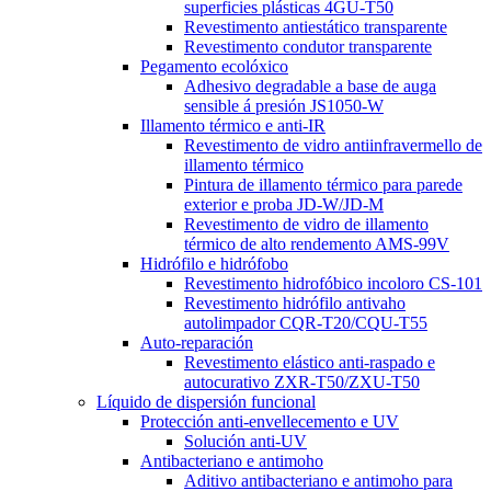
superficies plásticas 4GU-T50
Revestimento antiestático transparente
Revestimento condutor transparente
Pegamento ecolóxico
Adhesivo degradable a base de auga
sensible á presión JS1050-W
Illamento térmico e anti-IR
Revestimento de vidro antiinfravermello de
illamento térmico
Pintura de illamento térmico para parede
exterior e proba JD-W/JD-M
Revestimento de vidro de illamento
térmico de alto rendemento AMS-99V
Hidrófilo e hidrófobo
Revestimento hidrofóbico incoloro CS-101
Revestimento hidrófilo antivaho
autolimpador CQR-T20/CQU-T55
Auto-reparación
Revestimento elástico anti-raspado e
autocurativo ZXR-T50/ZXU-T50
Líquido de dispersión funcional
Protección anti-envellecemento e UV
Solución anti-UV
Antibacteriano e antimoho
Aditivo antibacteriano e antimoho para