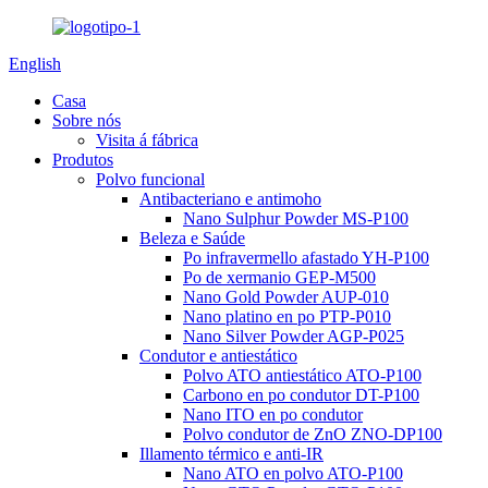
English
Casa
Sobre nós
Visita á fábrica
Produtos
Polvo funcional
Antibacteriano e antimoho
Nano Sulphur Powder MS-P100
Beleza e Saúde
Po infravermello afastado YH-P100
Po de xermanio GEP-M500
Nano Gold Powder AUP-010
Nano platino en po PTP-P010
Nano Silver Powder AGP-P025
Condutor e antiestático
Polvo ATO antiestático ATO-P100
Carbono en po condutor DT-P100
Nano ITO en po condutor
Polvo condutor de ZnO ZNO-DP100
Illamento térmico e anti-IR
Nano ATO en polvo ATO-P100