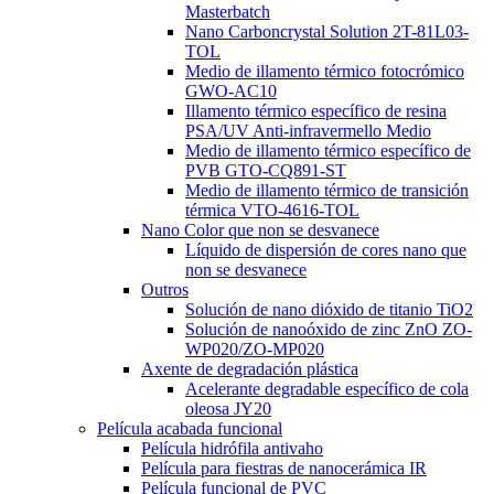
Masterbatch
Nano Carboncrystal Solution 2T-81L03-
TOL
Medio de illamento térmico fotocrómico
GWO-AC10
Illamento térmico específico de resina
PSA/UV Anti-infravermello Medio
Medio de illamento térmico específico de
PVB GTO-CQ891-ST
Medio de illamento térmico de transición
térmica VTO-4616-TOL
Nano Color que non se desvanece
Líquido de dispersión de cores nano que
non se desvanece
Outros
Solución de nano dióxido de titanio TiO2
Solución de nanoóxido de zinc ZnO ZO-
WP020/ZO-MP020
Axente de degradación plástica
Acelerante degradable específico de cola
oleosa JY20
Película acabada funcional
Película hidrófila antivaho
Película para fiestras de nanocerámica IR
Película funcional de PVC