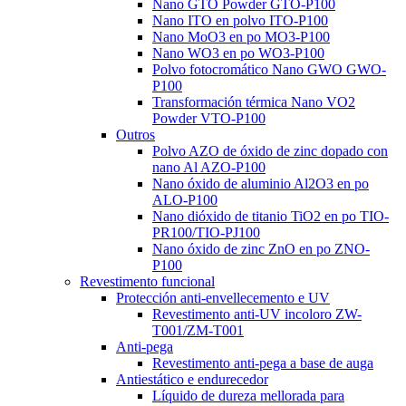
Nano GTO Powder GTO-P100
Nano ITO en polvo ITO-P100
Nano MoO3 en po MO3-P100
Nano WO3 en po WO3-P100
Polvo fotocromático Nano GWO GWO-
P100
Transformación térmica Nano VO2
Powder VTO-P100
Outros
Polvo AZO de óxido de zinc dopado con
nano Al AZO-P100
Nano óxido de aluminio Al2O3 en po
ALO-P100
Nano dióxido de titanio TiO2 en po TIO-
PR100/TIO-PJ100
Nano óxido de zinc ZnO en po ZNO-
P100
Revestimento funcional
Protección anti-envellecemento e UV
Revestimento anti-UV incoloro ZW-
T001/ZM-T001
Anti-pega
Revestimento anti-pega a base de auga
Antiestático e endurecedor
Líquido de dureza mellorada para