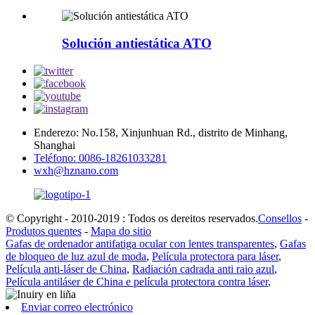
Solución antiestática ATO
Enderezo: No.158, Xinjunhuan Rd., distrito de Minhang,
Shanghai
Teléfono: 0086-18261033281
wxh@hznano.com
© Copyright - 2010-2019 : Todos os dereitos reservados.
Consellos
-
Produtos quentes
-
Mapa do sitio
Gafas de ordenador antifatiga ocular con lentes transparentes
,
Gafas
de bloqueo de luz azul de moda
,
Película protectora para láser
,
Película anti-láser de China
,
Radiación cadrada anti raio azul
,
Película antiláser de China e película protectora contra láser
,
Enviar correo electrónico