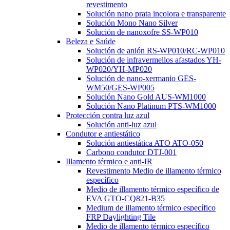
revestimento
Solución nano prata incolora e transparente
Solución Mono Nano Silver
Solución de nanoxofre SS-WP010
Beleza e Saúde
Solución de anión RS-WP010/RC-WP010
Solución de infravermellos afastados YH-
WP020/YH-MP020
Solución de nano-xermanio GES-
WM50/GES-WP005
Solución Nano Gold AUS-WM1000
Solución Nano Platinum PTS-WM1000
Protección contra luz azul
Solución anti-luz azul
Condutor e antiestático
Solución antiestática ATO ATO-050
Carbono condutor DTJ-001
Illamento térmico e anti-IR
Revestimento Medio de illamento térmico
específico
Medio de illamento térmico específico de
EVA GTO-CQ821-B35
Medium de illamento térmico específico
FRP Daylighting Tile
Medio de illamento térmico específico