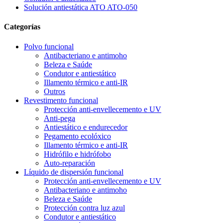
Solución antiestática ATO ATO-050
Categorías
Polvo funcional
Antibacteriano e antimoho
Beleza e Saúde
Condutor e antiestático
Illamento térmico e anti-IR
Outros
Revestimento funcional
Protección anti-envellecemento e UV
Anti-pega
Antiestático e endurecedor
Pegamento ecolóxico
Illamento térmico e anti-IR
Hidrófilo e hidrófobo
Auto-reparación
Líquido de dispersión funcional
Protección anti-envellecemento e UV
Antibacteriano e antimoho
Beleza e Saúde
Protección contra luz azul
Condutor e antiestático