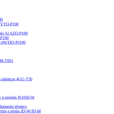
00
r VTO-P100
nano Al AZO-P100
-P100
PR100/TIO-PJ100
/ZM-T001
es plásticas 4GU-T50
le á presión JS1050-W
illamento térmico
xterior e proba JD-W/JD-M