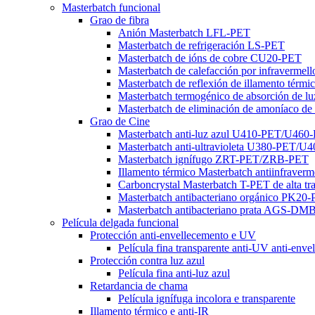
Masterbatch funcional
Grao de fibra
Anión Masterbatch LFL-PET
Masterbatch de refrigeración LS-PET
Masterbatch de ións de cobre CU20-PET
Masterbatch de calefacción por infraverme
Masterbatch de reflexión de illamento térm
Masterbatch termogénico de absorción de 
Masterbatch de eliminación de amoníaco d
Grao de Cine
Masterbatch anti-luz azul U410-PET/U460
Masterbatch anti-ultravioleta U380-PET/U
Masterbatch ignífugo ZRT-PET/ZRB-PET
Illamento térmico Masterbatch antiinfrave
Carboncrystal Masterbatch T-PET de alta tr
Masterbatch antibacteriano orgánico PK20
Masterbatch antibacteriano prata AGS-
Película delgada funcional
Protección anti-envellecemento e UV
Película fina transparente anti-UV anti-env
Protección contra luz azul
Película fina anti-luz azul
Retardancia de chama
Película ignífuga incolora e transparente
Illamento térmico e anti-IR