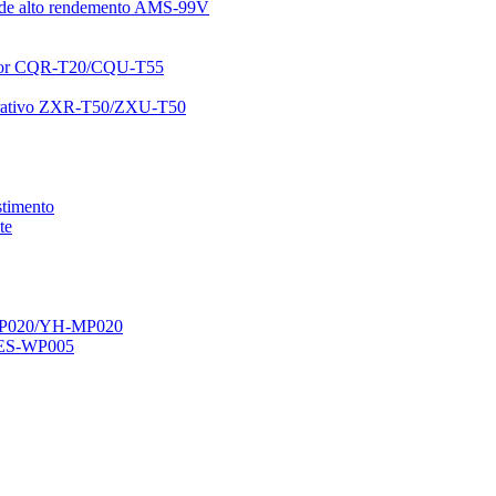
o de alto rendemento AMS-99V
pador CQR-T20/CQU-T55
ocurativo ZXR-T50/ZXU-T50
stimento
te
H-WP020/YH-MP020
GES-WP005