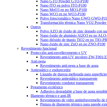
Nano GTO Powder GTO-P100
Nano ITO en polvo ITO-P100
Nano MoO3 en po MO3-P100
Nano WO3 en po WO3-P100
Polvo fotocromático Nano GWO GWO-P1
Transformación térmica Nano VO2 Powde
Outros
Polvo AZO de óxido de zinc dopado con 
Nano óxido de aluminio Al2O3 en po ALO
Nano dióxido de titanio TiO2 en po TIO-
Nano óxido de zinc ZnO en po ZNO-P100
Revestimento funcional
Protección anti-envellecemento e UV
Revestimento anti-UV incoloro ZW-T001
Anti-pega
Revestimento anti-pega a base de auga
Antiestático e endurecedor
Líquido de dureza mellorada para superfici
Revestimento antiestático transparente
Revestimento condutor transparente
Pegamento ecolóxico
Adhesivo degradable a base de auga sensib
Illamento térmico e anti-IR
Revestimento de vidro antiinfravermello de 
Pintura de illamento térmico para parede e