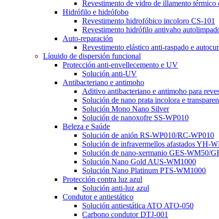
Revestimento de vidro de illamento térmic
Hidrófilo e hidrófobo
Revestimento hidrofóbico incoloro CS-101
Revestimento hidrófilo antivaho autolim
Auto-reparación
Revestimento elástico anti-raspado e aut
Líquido de dispersión funcional
Protección anti-envellecemento e UV
Solución anti-UV
Antibacteriano e antimoho
Aditivo antibacteriano e antimoho para reve
Solución de nano prata incolora e transparen
Solución Mono Nano Silver
Solución de nanoxofre SS-WP010
Beleza e Saúde
Solución de anión RS-WP010/RC-WP010
Solución de infravermellos afastados Y
Solución de nano-xermanio GES-WM50/
Solución Nano Gold AUS-WM1000
Solución Nano Platinum PTS-WM1000
Protección contra luz azul
Solución anti-luz azul
Condutor e antiestático
Solución antiestática ATO ATO-050
Carbono condutor DTJ-001