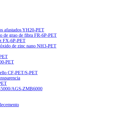
llos afastados YH20-PET
ico de grao de fibra FR-6P-PET
luz FX-6P-PET
e óxido de zinc nano NH3-PET
-PET
400-PET
rmello CF-PET/S-PET
ansparencia
-PET
DMB5000/AGS-ZMB6000
ellecemento