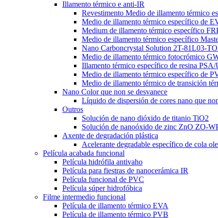
Illamento térmico e anti-IR
Revestimento Medio de illamento térmico es
Medio de illamento térmico específico d
Medium de illamento térmico específico FRP
Medio de illamento térmico específico Mast
Nano Carboncrystal Solution 2T-81L03-T
Medio de illamento térmico fotocrómico
Illamento térmico específico de resina PSA
Medio de illamento térmico específico d
Medio de illamento térmico de transición
Nano Color que non se desvanece
Líquido de dispersión de cores nano que no
Outros
Solución de nano dióxido de titanio TiO2
Solución de nanoóxido de zinc ZnO ZO
Axente de degradación plástica
Acelerante degradable específico de cola o
Película acabada funcional
Película hidrófila antivaho
Película para fiestras de nanocerámica IR
Película funcional de PVC
Película súper hidrofóbica
Filme intermedio funcional
Película de illamento térmico EVA
Película de illamento térmico PVB