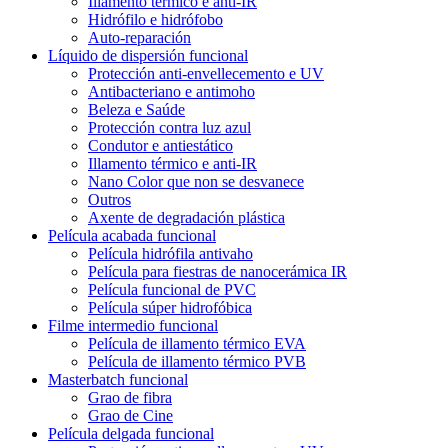
Illamento térmico e anti-IR
Hidrófilo e hidrófobo
Auto-reparación
Líquido de dispersión funcional
Protección anti-envellecemento e UV
Antibacteriano e antimoho
Beleza e Saúde
Protección contra luz azul
Condutor e antiestático
Illamento térmico e anti-IR
Nano Color que non se desvanece
Outros
Axente de degradación plástica
Película acabada funcional
Película hidrófila antivaho
Película para fiestras de nanocerámica IR
Película funcional de PVC
Película súper hidrofóbica
Filme intermedio funcional
Película de illamento térmico EVA
Película de illamento térmico PVB
Masterbatch funcional
Grao de fibra
Grao de Cine
Película delgada funcional