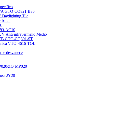
pecífico
e EVA GTO-CQ821-B35
 Daylighting Tile
erbatch
OL
 GWO-AC10
/UV Anti-infravermello Medio
e PVB GTO-CQ891-ST
 térmica VTO-4616-TOL
n se desvanece
-WP020/ZO-MP020
leosa JY20