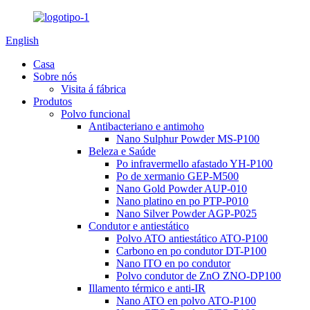
English
Casa
Sobre nós
Visita á fábrica
Produtos
Polvo funcional
Antibacteriano e antimoho
Nano Sulphur Powder MS-P100
Beleza e Saúde
Po infravermello afastado YH-P100
Po de xermanio GEP-M500
Nano Gold Powder AUP-010
Nano platino en po PTP-P010
Nano Silver Powder AGP-P025
Condutor e antiestático
Polvo ATO antiestático ATO-P100
Carbono en po condutor DT-P100
Nano ITO en po condutor
Polvo condutor de ZnO ZNO-DP100
Illamento térmico e anti-IR
Nano ATO en polvo ATO-P100