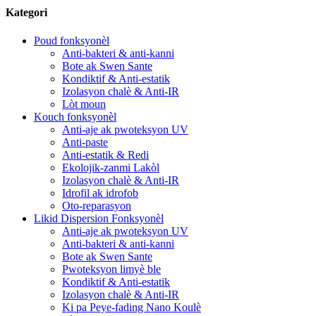
Kategori
Poud fonksyonèl
Anti-bakteri & anti-kanni
Bote ak Swen Sante
Kondiktif & Anti-estatik
Izolasyon chalè & Anti-IR
Lòt moun
Kouch fonksyonèl
Anti-aje ak pwoteksyon UV
Anti-paste
Anti-estatik & Redi
Ekolojik-zanmi Lakòl
Izolasyon chalè & Anti-IR
Idrofil ak idrofob
Oto-reparasyon
Likid Dispersion Fonksyonèl
Anti-aje ak pwoteksyon UV
Anti-bakteri & anti-kanni
Bote ak Swen Sante
Pwoteksyon limyè ble
Kondiktif & Anti-estatik
Izolasyon chalè & Anti-IR
Ki pa Peye-fading Nano Koulè