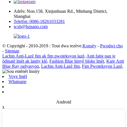
Adrès: Non.158, Xinjunhuan Rd., Minhang District,
Shanghai
Telefòn: 0086-18261033281
wxh@hznano.com
© Copyright - 2010-2019 : Tout dwa rezève.
Konsèy
-
Pwodwi cho
-
Sitemap
Lachin Anti-Lazè fim ak fim pwoteksyon lazè
,
Anti fatig nan je
òdinatè linèt ak lantiy klè
,
Fashion Blue limyè bloke linèt
,
Kare Anti
Blue Ray radyasyon
,
Lachin Anti-Lazè fim
,
Fim Pwoteksyon Lazè
,
Voye Imèl
Whatsapp
Android
x