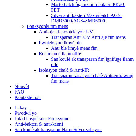
Masterbatch òganik anti-bakteri PK20-
PET
Silver anti-bakteri Masterbatch AGS-
DMB5000/AGS-ZMB6000
Fonksyonèl fim mens
Anti-aje ak pwoteksyon UV
Transparan Anti-UV Anti-aje fim mens
Pwoteksyon limyè ble
Anti-ble limyè mens fim
Retardance flanm dife
San koulè ak transparan fim ignifuge flanm
dife
Izolasyon chalè & Anti-IR
Transparan izolasyon chalè Anti-enfrawouj
fim mens
Nouvèl
FAQ
Kontakte nou
Lakay
Pwodwi yo
Likid Dispersion Fonksyonèl
Anti-bakteri & anti-kanni
San koulè ak transparan Nano Silver solisyon