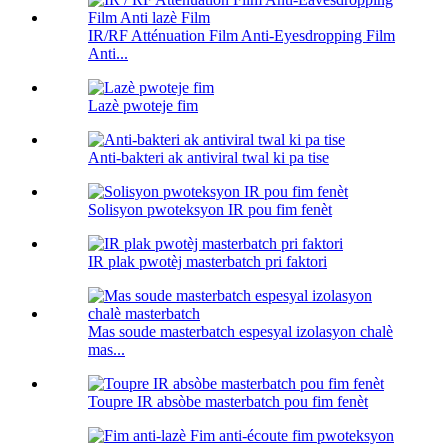
IR/RF Atténuation Film Anti-Eyesdropping Film
Anti...
Lazè pwoteje fim
Anti-bakteri ak antiviral twal ki pa tise
Solisyon pwoteksyon IR pou fim fenèt
IR plak pwotèj masterbatch pri faktori
Mas soude masterbatch espesyal izolasyon chalè
mas...
Toupre IR absòbe masterbatch pou fim fenèt