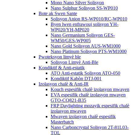
Mono Nano Silver Solisyon
Nano Sulphur Solisyon SS-WP010
Bote ak Swen Sante
Solisyon Anion RS-WP010/RC-WP010
Byen lwen enfrawouj solisyon YH-
WP020/YH-MP020
Nano Germanium Solisyon GES-
WM50/GES-WP005
Nano Gold Solisyon AUS-WM1000
Nano Platinum Solisyon PTS-WM1000
Pwoteksyon limyè ble
Solisyon Limyè Anti-Ble
Kondiktif & Anti-estatik
ATO Anti-estatik Solisyon ATO-050
Kondiktif Kabòn DTJ-001
Izolasyon chalè & Anti-IR
Kouch espesifik chalè izolasyon mwayen
EVA espesifik chalè izolasyon mwayen
GTO-CQ821-B35
FRP Daylighting mozayik espesifik chalè
izolasyon mwayen
Mwayen izolasyon chalè espesifik
Masterbatch
Nano Carboncrystal Solisyon 2T-81L03-
TOL