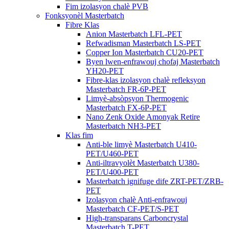
Fim izolasyon chalè PVB
Fonksyonèl Masterbatch
Fibre Klas
Anion Masterbatch LFL-PET
Refwadisman Masterbatch LS-PET
Copper Ion Masterbatch CU20-PET
Byen lwen-enfrawouj chofaj Masterbatch
YH20-PET
Fibre-klas izolasyon chalè refleksyon
Masterbatch FR-6P-PET
Limyè-absòpsyon Thermogenic
Masterbatch FX-6P-PET
Nano Zenk Oxide Amonyak Retire
Masterbatch NH3-PET
Klas fim
Anti-ble limyè Masterbatch U410-
PET/U460-PET
Anti-iltravyolèt Masterbatch U380-
PET/U400-PET
Masterbatch ignifuge dife ZRT-PET/ZRB-
PET
Izolasyon chalè Anti-enfrawouj
Masterbatch CF-PET/S-PET
High-transparans Carboncrystal
Masterbatch T-PET