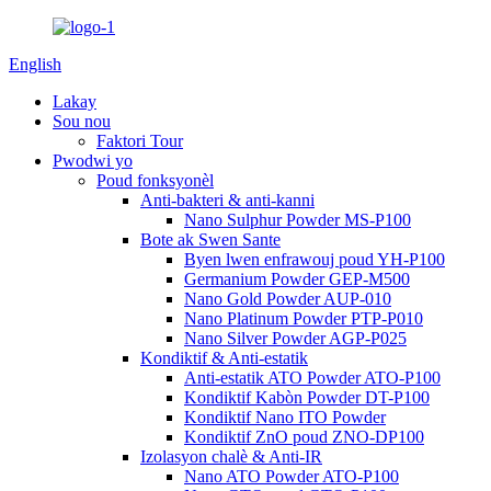
English
Lakay
Sou nou
Faktori Tour
Pwodwi yo
Poud fonksyonèl
Anti-bakteri & anti-kanni
Nano Sulphur Powder MS-P100
Bote ak Swen Sante
Byen lwen enfrawouj poud YH-P100
Germanium Powder GEP-M500
Nano Gold Powder AUP-010
Nano Platinum Powder PTP-P010
Nano Silver Powder AGP-P025
Kondiktif & Anti-estatik
Anti-estatik ATO Powder ATO-P100
Kondiktif Kabòn Powder DT-P100
Kondiktif Nano ITO Powder
Kondiktif ZnO poud ZNO-DP100
Izolasyon chalè & Anti-IR
Nano ATO Powder ATO-P100