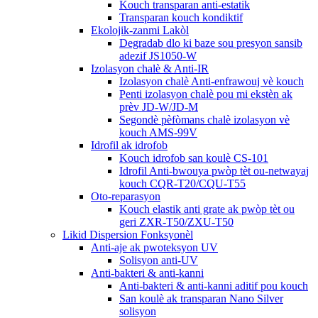
Kouch transparan anti-estatik
Transparan kouch kondiktif
Ekolojik-zanmi Lakòl
Degradab dlo ki baze sou presyon sansib
adezif JS1050-W
Izolasyon chalè & Anti-IR
Izolasyon chalè Anti-enfrawouj vè kouch
Penti izolasyon chalè pou mi ekstèn ak
prèv JD-W/JD-M
Segondè pèfòmans chalè izolasyon vè
kouch AMS-99V
Idrofil ak idrofob
Kouch idrofob san koulè CS-101
Idrofil Anti-bwouya pwòp tèt ou-netwayaj
kouch CQR-T20/CQU-T55
Oto-reparasyon
Kouch elastik anti grate ak pwòp tèt ou
geri ZXR-T50/ZXU-T50
Likid Dispersion Fonksyonèl
Anti-aje ak pwoteksyon UV
Solisyon anti-UV
Anti-bakteri & anti-kanni
Anti-bakteri & anti-kanni aditif pou kouch
San koulè ak transparan Nano Silver
solisyon