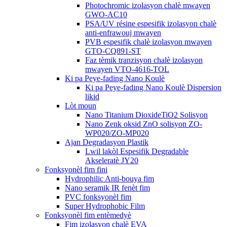
Photochromic izolasyon chalè mwayen
GWO-AC10
PSA/UV résine espesifik izolasyon chalè
anti-enfrawouj mwayen
PVB espesifik chalè izolasyon mwayen
GTO-CQ891-ST
Faz tèmik tranzisyon chalè izolasyon
mwayen VTO-4616-TOL
Ki pa Peye-fading Nano Koulè
Ki pa Peye-fading Nano Koulè Dispersion
likid
Lòt moun
Nano Titanium DioxideTiO2 Solisyon
Nano Zenk oksid ZnO solisyon ZO-
WP020/ZO-MP020
Ajan Degradasyon Plastik
Lwil lakòl Espesifik Degradable
Akseleratè JY20
Fonksyonèl fim fini
Hydrophilic Anti-bouya fim
Nano seramik IR fenèt fim
PVC fonksyonèl fim
Super Hydrophobic Film
Fonksyonèl fim entèmedyè
Fim izolasyon chalè EVA