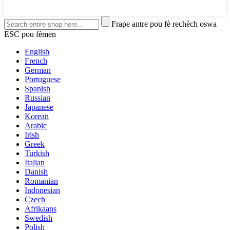
Frape antre pou fè rechèch oswa
ESC pou fèmen
English
French
German
Portuguese
Spanish
Russian
Japanese
Korean
Arabic
Irish
Greek
Turkish
Italian
Danish
Romanian
Indonesian
Czech
Afrikaans
Swedish
Polish