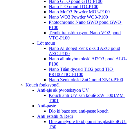
Nano GTO poud GTO-P100
Nano ITO poud ITO-P100
Nano MoO3 Powder MO3-P100
Nano WO3 Powder WO3-P100
Photochromic Nano GWO poud GWO-
P100
Tèmik transfòmasyon Nano VO2 poud
VTO-P100
Lòt moun
Nano Al-doped Zenk oksid AZO poud
AZO-P100
Nano aliminyòm oksid Al2O3 poud ALO-
P100
Nano Titàn dyosid TiO2 poud TIO-
PR100/TIO-PJ100
Nano Zenk oksid ZnO poud ZNO-P100
Kouch fonksyonèl
Anti-aje ak pwoteksyon UV
Kouch anti-UV san koulè ZW-T001/ZM-
T001
Anti-paste
Dlo ki baze sou anti-paste kouch
Anti-estatik & Redi
Dite-amelyore likid pou sifas plastik 4GU-
T50