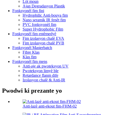
Lòt moun
Ajan Degradasyon Plastik
Fonksyonèl fim fini
Hydrophilic Anti-bouya fim
Nano seramik IR fenèt fim
PVC fonksyonèl fim
Super Hydrophobic Film
Fonksyonèl fim entèmedyè
Fim izolasyon chalè EVA
Fim izolasyon chalè PVB
Fonksyonèl Masterbatch
Fibre Klas
Klas fim
Fonksyonèl fim mens
Anti-aje ak pwoteksyon UV
Pwoteksyon limyè ble
Retardance flanm dife
Izolasyon chalè & Anti-IR
Pwodwi ki prezante yo
Anti-lazè anti-ekout fim-FHM-02