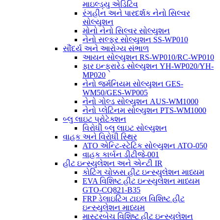
માઇલ્ડ્યુ એડિટિવ
રંગહીન અને પારદર્શક નેનો સિલ્વર
સોલ્યુશન
મોનો નેનો સિલ્વર સોલ્યુશન
નેનો સલ્ફર સોલ્યુશન SS-WP010
સૌંદર્ય અને આરોગ્ય સંભાળ
આયન સોલ્યુશન RS-WP010/RC-WP010
ફાર ઇન્ફ્રારેડ સોલ્યુશન YH-WP020/YH-
MP020
નેનો જર્મનિયમ સોલ્યુશન GES-
WM50/GES-WP005
નેનો ગોલ્ડ સોલ્યુશન AUS-WM1000
નેનો પ્લેટિનમ સોલ્યુશન PTS-WM1000
બ્લુ લાઇટ પ્રોટેક્શન
વિરોધી બ્લુ લાઇટ સોલ્યુશન
વાહક અને વિરોધી સ્થિર
ATO એન્ટિ-સ્ટેટિક સોલ્યુશન ATO-050
વાહક કાર્બન ડીટીજે-001
હીટ ઇન્સ્યુલેશન અને એન્ટી IR
કોટિંગ ચોક્કસ હીટ ઇન્સ્યુલેશન માધ્યમ
EVA વિશિષ્ટ હીટ ઇન્સ્યુલેશન માધ્યમ
GTO-CQ821-B35
FRP ડેલાઇટિંગ ટાઇલ વિશિષ્ટ હીટ
ઇન્સ્યુલેશન માધ્યમ
માસ્ટરબેચ વિશિષ્ટ હીટ ઇન્સ્યુલેશન