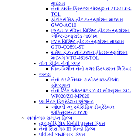
માધ્યમ
નેનો કાર્બનક્રિસ્ટલ સોલ્યુશન 2T-81L03-
TOL
ફોટોક્રોમિક હીટ ઇન્સ્યુલેશન માધ્યમ
GWO-AC10
PSA/UV રેઝિન વિશિષ્ટ હીટ ઇન્સ્યુલેશન
એન્ટિ-ઇન્ફ્રારેડ માધ્યમ
PVB વિશિષ્ટ હીટ ઇન્સ્યુલેશન માધ્યમ
GTO-CQ891-ST
થર્મલ ફેઝ ટ્રાન્ઝિશન હીટ ઇન્સ્યુલેશન
માધ્યમ VTO-4616-TOL
નોન-ફેડિંગ નેનો કલર
બિન-વિલીન નેનો કલર ડિસ્પરશન લિક્વિડ
અન્ય
નેનો ટાઇટેનિયમ ડાયોક્સાઇડટીઓ2
સોલ્યુશન
નેનો ઝિંક ઓક્સાઇડ ZnO સોલ્યુશન ZO-
WP020/ZO-MP020
પ્લાસ્ટિક ડિગ્રેડેશન એજન્ટ
ઓઇલી ગ્લુ સ્પેસિફિક ડીગ્રેડેબલ
એક્સિલરન્ટ JY20
કાર્યાત્મક સમાપ્ત ફિલ્મ
હાઇડ્રોફિલિક વિરોધી ધુમ્મસ ફિલ્મ
નેનો સિરામિક IR વિન્ડો ફિલ્મ
પીવીસી કાર્યાત્મક ફિલ્મ