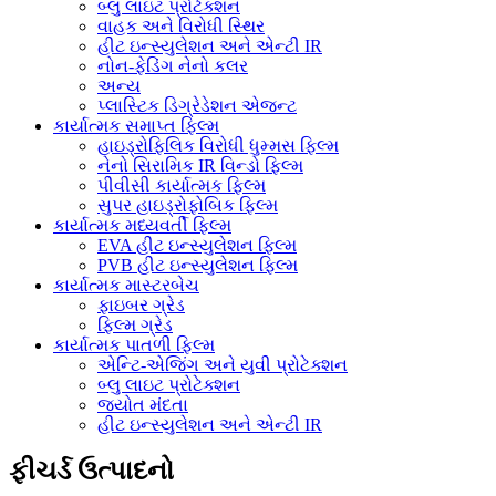
બ્લુ લાઇટ પ્રોટેક્શન
વાહક અને વિરોધી સ્થિર
હીટ ઇન્સ્યુલેશન અને એન્ટી IR
નોન-ફેડિંગ નેનો કલર
અન્ય
પ્લાસ્ટિક ડિગ્રેડેશન એજન્ટ
કાર્યાત્મક સમાપ્ત ફિલ્મ
હાઇડ્રોફિલિક વિરોધી ધુમ્મસ ફિલ્મ
નેનો સિરામિક IR વિન્ડો ફિલ્મ
પીવીસી કાર્યાત્મક ફિલ્મ
સુપર હાઇડ્રોફોબિક ફિલ્મ
કાર્યાત્મક મધ્યવર્તી ફિલ્મ
EVA હીટ ઇન્સ્યુલેશન ફિલ્મ
PVB હીટ ઇન્સ્યુલેશન ફિલ્મ
કાર્યાત્મક માસ્ટરબેચ
ફાઇબર ગ્રેડ
ફિલ્મ ગ્રેડ
કાર્યાત્મક પાતળી ફિલ્મ
એન્ટિ-એજિંગ અને યુવી પ્રોટેક્શન
બ્લુ લાઇટ પ્રોટેક્શન
જ્યોત મંદતા
હીટ ઇન્સ્યુલેશન અને એન્ટી IR
ફીચર્ડ ઉત્પાદનો