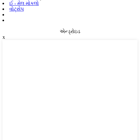
ઈ - મેલ મોકલો
વોટ્સેપ
એન્ડ્રોઇડ
x