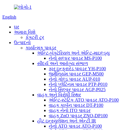
English
ઘર
અમારા વિશે
ફેક્ટરી ટૂર
ઉત્પાદનો
કાર્યાત્મક પાવડર
એન્ટિ-બેક્ટેરિયલ અને એન્ટિ-માઇલ્ડ્યુ
નેનો સલ્ફર પાવડર MS-P100
સૌંદર્ય અને આરોગ્ય સંભાળ
ફાર ઇન્ફ્રારેડ પાવડર YH-P100
જર્મેનિયમ પાવડર GEP-M500
નેનો ગોલ્ડ પાવડર AUP-010
નેનો પ્લેટિનમ પાવડર PTP-P010
નેનો સિલ્વર પાવડર AGP-P025
વાહક અને વિરોધી સ્થિર
એન્ટિ-સ્ટેટિક ATO પાવડર ATO-P100
વાહક કાર્બન પાવડર DT-P100
વાહક નેનો ITO પાવડર
વાહક ZnO પાવડર ZNO-DP100
હીટ ઇન્સ્યુલેશન અને એન્ટી IR
નેનો ATO પાવડર ATO-P100