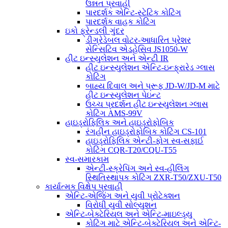
ઉન્નત પ્રવાહી
પારદર્શક એન્ટિ-સ્ટેટિક કોટિંગ
પારદર્શક વાહક કોટિંગ
ઇકો ફ્રેન્ડલી ગુંદર
ડીગ્રેડેબલ વોટર-આધારિત પ્રેશર
સેન્સિટિવ એડહેસિવ JS1050-W
હીટ ઇન્સ્યુલેશન અને એન્ટી IR
હીટ ઇન્સ્યુલેશન એન્ટિ-ઇન્ફ્રારેડ ગ્લાસ
કોટિંગ
બાહ્ય દિવાલ અને પ્રૂફ JD-W/JD-M માટે
હીટ ઇન્સ્યુલેશન પેઇન્ટ
ઉચ્ચ પ્રદર્શન હીટ ઇન્સ્યુલેશન ગ્લાસ
કોટિંગ AMS-99V
હાઇડ્રોફિલિક અને હાઇડ્રોફોબિક
રંગહીન હાઇડ્રોફોબિક કોટિંગ CS-101
હાઇડ્રોફિલિક એન્ટી-ફોગ સ્વ-સફાઈ
કોટિંગ CQR-T20/CQU-T55
સ્વ-સમારકામ
એન્ટી-સ્ક્રેપિંગ અને સ્વ-હીલિંગ
સ્થિતિસ્થાપક કોટિંગ ZXR-T50/ZXU-T50
કાર્યાત્મક વિક્ષેપ પ્રવાહી
એન્ટિ-એજિંગ અને યુવી પ્રોટેક્શન
વિરોધી યુવી સોલ્યુશન
એન્ટિ-બેક્ટેરિયલ અને એન્ટિ-માઇલ્ડ્યુ
કોટિંગ માટે એન્ટિ-બેક્ટેરિયલ અને એન્ટિ-