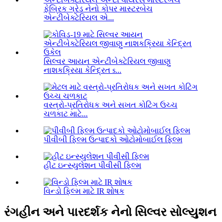
ફેબ્રિક ગ્રેડ નેનો કોપર માસ્ટરબેચ
એન્ટીબેક્ટેરિયલ એ...
સિલ્વર આયન એન્ટીબેક્ટેરિયલ જીવાણુ
નાશકક્રિયા કેન્દ્રિત s...
વસ્ત્રો-પ્રતિરોધક અને સખત કોટિંગ ઉચ્ચ
ચળકાટ માટે...
પીવીબી ફિલ્મ ઉત્પાદકો ઓટોમોબાઈલ ફિલ્મ
હીટ ઇન્સ્યુલેશન પીવીસી ફિલ્મ
વિન્ડો ફિલ્મ માટે IR શોષક
રંગહીન અને પારદર્શક નેનો સિલ્વર સોલ્યુશન