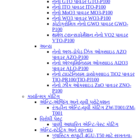
નેનો GTO પાવડર GTO-P100
નેનો ITO પાવડર ITO-P100
નેનો MoO3 પાવડર MO3-P100
નેનો WO3 પાવડર WO3-P100
ફોટોક્રોમિક નેનો GWO પાવડર GWO-
P100
થર્મલ ટ્રાન્સફોર્મેશન નેનો VO2 પાવડર
VTO-P100
અન્ય
નેનો અલ-ડોપેડ ઝિંક ઓક્સાઇડ AZO
પાવડર AZO-P100
નેનો એલ્યુમિનિયમ ઓક્સાઇડ Al2O3
પાવડર ALO-P100
નેનો ટાઇટેનિયમ ડાયોક્સાઇડ TiO2 પાવડર
TIO-PR100/TIO-PJ100
નેનો ઝીંક ઓક્સાઇડ ZnO પાવડર ZNO-
P100
કાર્યાત્મક કોટિંગ
એન્ટિ-એજિંગ અને યુવી પ્રોટેક્શન
રંગહીન એન્ટિ-યુવી કોટિંગ ZW-T001/ZM-
T001
વિરોધી પેસ્ટ
પાણી આધારિત એન્ટિ-પેસ્ટ કોટિંગ
એન્ટિ-સ્ટેટિક અને સખ્તાઇ
પ્લાસ્ટિક સપાટી 4GU-T50 માટે સખતતા-