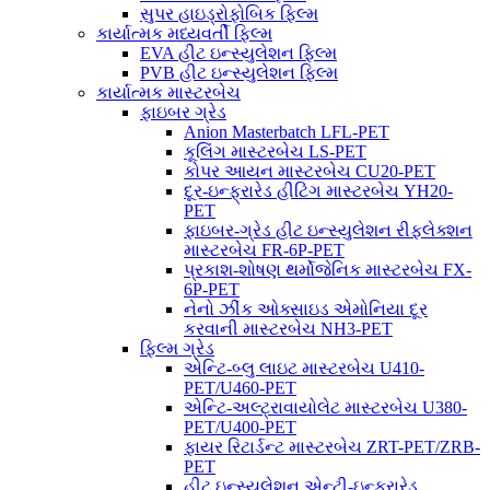
સુપર હાઇડ્રોફોબિક ફિલ્મ
કાર્યાત્મક મધ્યવર્તી ફિલ્મ
EVA હીટ ઇન્સ્યુલેશન ફિલ્મ
PVB હીટ ઇન્સ્યુલેશન ફિલ્મ
કાર્યાત્મક માસ્ટરબેચ
ફાઇબર ગ્રેડ
Anion Masterbatch LFL-PET
કૂલિંગ માસ્ટરબેચ LS-PET
કોપર આયન માસ્ટરબેચ CU20-PET
દૂર-ઇન્ફ્રારેડ હીટિંગ માસ્ટરબેચ YH20-
PET
ફાઇબર-ગ્રેડ હીટ ઇન્સ્યુલેશન રીફ્લેક્શન
માસ્ટરબેચ FR-6P-PET
પ્રકાશ-શોષણ થર્મોજેનિક માસ્ટરબેચ FX-
6P-PET
નેનો ઝીંક ઓક્સાઇડ એમોનિયા દૂર
કરવાની માસ્ટરબેચ NH3-PET
ફિલ્મ ગ્રેડ
એન્ટિ-બ્લુ લાઇટ માસ્ટરબેચ U410-
PET/U460-PET
એન્ટિ-અલ્ટ્રાવાયોલેટ માસ્ટરબેચ U380-
PET/U400-PET
ફાયર રિટાર્ડન્ટ માસ્ટરબેચ ZRT-PET/ZRB-
PET
હીટ ઇન્સ્યુલેશન એન્ટી-ઇન્ફ્રારેડ