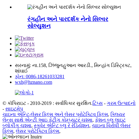
રંગહીન અને પારદર્શક નેનો સિલ્વર
સોલ્યુશન
સરનામું: ના.158, ઝિંજુનહુઆન આરડી., મિન્હાંગ ડિસ્ટ્રિક્ટ,
શાંઘાઈ
ફોન: 0086-18261033281
wxh@hznano.com
© કૉપિરાઇટ - 2010-2019 : સર્વાધિકાર સુરક્ષિત.
ટિપ્સ
-
ગરમ ઉત્પાદનો
-
સાઇટમેપ
ચાઇના એન્ટિ-લેસર ફિલ્મ અને લેસર પ્રોટેક્ટિવ ફિલ્મ
,
ક્લિયર
લેન્સ સાથે એન્ટી આઇ ફેટીગ કોમ્પ્યુટર ચશ્મા
,
ફેશન બ્લુ લાઇટ
બ્લોકીંગ ચશ્મા
,
સ્ક્વેર એન્ટિ બ્લુ રે રેડિયેશન
,
ચાઇના વિરોધી લેસર
ફિલ્મ
,
લેસર પ્રોટેક્ટિવ ફિલ્મ
,