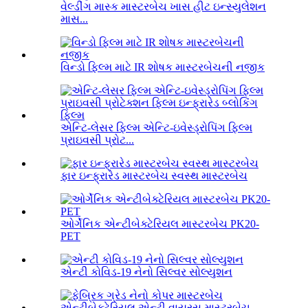
વેલ્ડીંગ માસ્ક માસ્ટરબેચ ખાસ હીટ ઇન્સ્યુલેશન
માસ...
વિન્ડો ફિલ્મ માટે IR શોષક માસ્ટરબેચની નજીક
એન્ટિ-લેસર ફિલ્મ એન્ટિ-ઇવેસ્ડ્રોપિંગ ફિલ્મ
પ્રાઇવસી પ્રોટ...
ફાર ઇન્ફ્રારેડ માસ્ટરબેચ સ્વસ્થ માસ્ટરબેચ
ઓર્ગેનિક એન્ટીબેક્ટેરિયલ માસ્ટરબેચ PK20-
PET
એન્ટી કોવિડ-19 નેનો સિલ્વર સોલ્યુશન