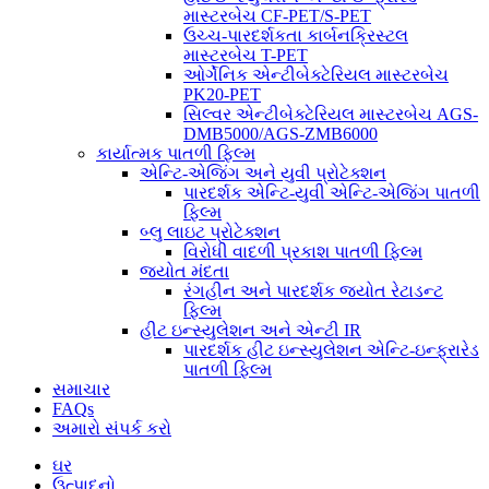
માસ્ટરબેચ CF-PET/S-PET
ઉચ્ચ-પારદર્શકતા કાર્બનક્રિસ્ટલ
માસ્ટરબેચ T-PET
ઓર્ગેનિક એન્ટીબેક્ટેરિયલ માસ્ટરબેચ
PK20-PET
સિલ્વર એન્ટીબેક્ટેરિયલ માસ્ટરબેચ AGS-
DMB5000/AGS-ZMB6000
કાર્યાત્મક પાતળી ફિલ્મ
એન્ટિ-એજિંગ અને યુવી પ્રોટેક્શન
પારદર્શક એન્ટિ-યુવી એન્ટિ-એજિંગ પાતળી
ફિલ્મ
બ્લુ લાઇટ પ્રોટેક્શન
વિરોધી વાદળી પ્રકાશ પાતળી ફિલ્મ
જ્યોત મંદતા
રંગહીન અને પારદર્શક જ્યોત રેટાડન્ટ
ફિલ્મ
હીટ ઇન્સ્યુલેશન અને એન્ટી IR
પારદર્શક હીટ ઇન્સ્યુલેશન એન્ટિ-ઇન્ફ્રારેડ
પાતળી ફિલ્મ
સમાચાર
FAQs
અમારો સંપર્ક કરો
ઘર
ઉત્પાદનો