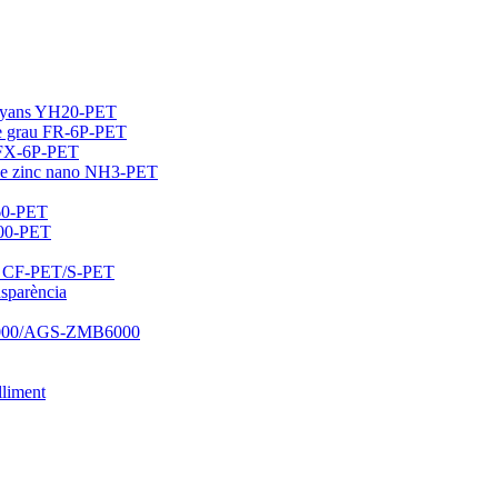
lunyans YH20-PET
 de grau FR-6P-PET
m FX-6P-PET
 de zinc nano NH3-PET
60-PET
400-PET
jos CF-PET/S-PET
nsparència
B5000/AGS-ZMB6000
lliment