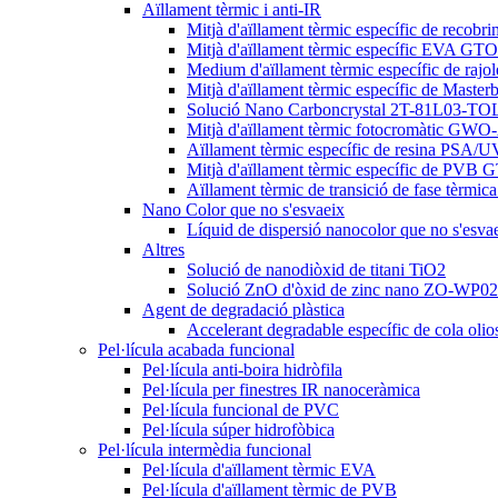
Aïllament tèrmic i anti-IR
Mitjà d'aïllament tèrmic específic de recobr
Mitjà d'aïllament tèrmic específic EVA G
Medium d'aïllament tèrmic específic de rajol
Mitjà d'aïllament tèrmic específic de Master
Solució Nano Carboncrystal 2T-81L03-TO
Mitjà d'aïllament tèrmic fotocromàtic GW
Aïllament tèrmic específic de resina PSA/UV
Mitjà d'aïllament tèrmic específic de PV
Aïllament tèrmic de transició de fase tèrm
Nano Color que no s'esvaeix
Líquid de dispersió nanocolor que no s'esva
Altres
Solució de nanodiòxid de titani TiO2
Solució ZnO d'òxid de zinc nano ZO-WP
Agent de degradació plàstica
Accelerant degradable específic de cola oli
Pel·lícula acabada funcional
Pel·lícula anti-boira hidròfila
Pel·lícula per finestres IR nanoceràmica
Pel·lícula funcional de PVC
Pel·lícula súper hidrofòbica
Pel·lícula intermèdia funcional
Pel·lícula d'aïllament tèrmic EVA
Pel·lícula d'aïllament tèrmic de PVB