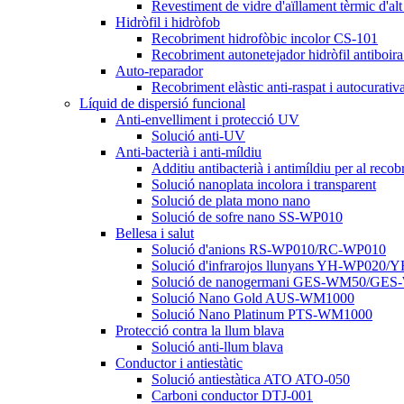
Revestiment de vidre d'aïllament tèrmic d'
Hidròfil i hidròfob
Recobriment hidrofòbic incolor CS-101
Recobriment autonetejador hidròfil antib
Auto-reparador
Recobriment elàstic anti-raspat i autocur
Líquid de dispersió funcional
Anti-envelliment i protecció UV
Solució anti-UV
Anti-bacterià i anti-míldiu
Additiu antibacterià i antimíldiu per al reco
Solució nanoplata incolora i transparent
Solució de plata mono nano
Solució de sofre nano SS-WP010
Bellesa i salut
Solució d'anions RS-WP010/RC-WP010
Solució d'infrarojos llunyans YH-WP020
Solució de nanogermani GES-WM50/GES
Solució Nano Gold AUS-WM1000
Solució Nano Platinum PTS-WM1000
Protecció contra la llum blava
Solució anti-llum blava
Conductor i antiestàtic
Solució antiestàtica ATO ATO-050
Carboni conductor DTJ-001