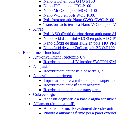
Nano GTO en pols GTO-P100
Nano ITO en pols ITO-P100
Nano MoO3 en pols MO3-P100
Nano WO3 en pols WO3-P100
Pols fotocromàtic Nano GWO GWO-P100
Transformació tèrmica Nano VO2 en pols
Altres
Pols AZO d'òxid de zinc dopat amb nano 
Nano òxid d'alumini Al2O3 en pols ALO-P
Nano diòxid de titani TiO2 en pols TIO-P
Nano òxid de zinc ZnO en pols ZNO-P100
Recobriment funcional
Anti-envelliment i protecció UV
Recobriment anti-UV incolor ZW-T001/Z
Antipasta
Recobriment antipasta a base d'aigua
Antiestàtic i enduriment
Líquid amb duresa millorada per a superfíc
Recobriment antiestàtic transparent
Recobriment conductor transparent
Cola ecològica
Adhesiu degradable a base d'aigua sensible
Aïllament tèrmic i anti-IR
Aïllament tèrmic Revestiment de vidre anti-i
Pintura d'aïllament tèrmic per a paret exter