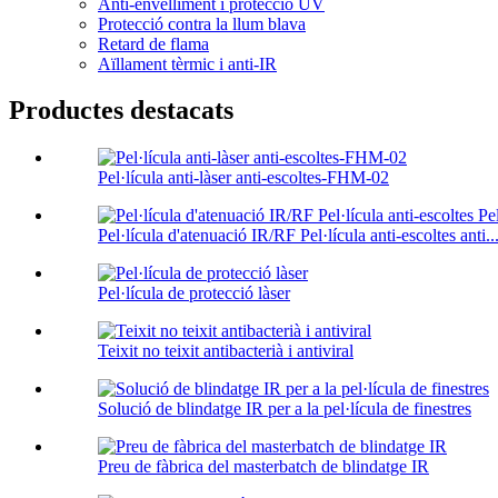
Anti-envelliment i protecció UV
Protecció contra la llum blava
Retard de flama
Aïllament tèrmic i anti-IR
Productes destacats
Pel·lícula anti-làser anti-escoltes-FHM-02
Pel·lícula d'atenuació IR/RF Pel·lícula anti-escoltes anti..
Pel·lícula de protecció làser
Teixit no teixit antibacterià i antiviral
Solució de blindatge IR per a la pel·lícula de finestres
Preu de fàbrica del masterbatch de blindatge IR