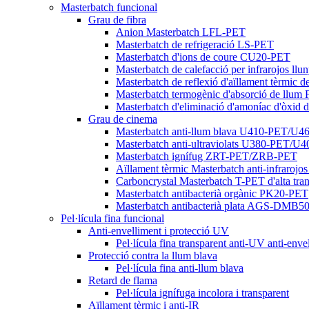
Masterbatch funcional
Grau de fibra
Anion Masterbatch LFL-PET
Masterbatch de refrigeració LS-PET
Masterbatch d'ions de coure CU20-PET
Masterbatch de calefacció per infrarojos l
Masterbatch de reflexió d'aïllament tèrmic
Masterbatch termogènic d'absorció de llu
Masterbatch d'eliminació d'amoníac d'òxid
Grau de cinema
Masterbatch anti-llum blava U410-PET/U4
Masterbatch anti-ultraviolats U380-PET/U
Masterbatch ignífug ZRT-PET/ZRB-PET
Aïllament tèrmic Masterbatch anti-infraro
Carboncrystal Masterbatch T-PET d'alta tra
Masterbatch antibacterià orgànic PK20-PET
Masterbatch antibacterià plata AGS-DM
Pel·lícula fina funcional
Anti-envelliment i protecció UV
Pel·lícula fina transparent anti-UV anti-enve
Protecció contra la llum blava
Pel·lícula fina anti-llum blava
Retard de flama
Pel·lícula ignífuga incolora i transparent
Aïllament tèrmic i anti-IR