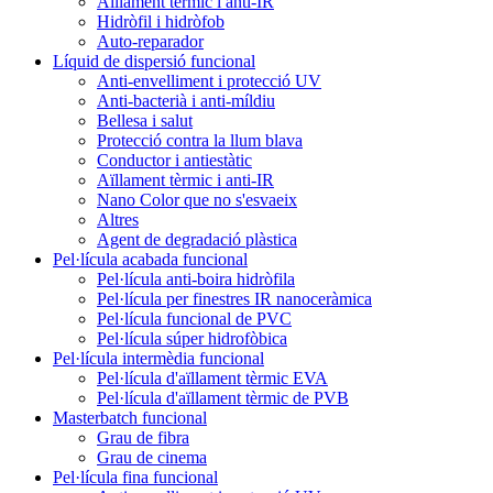
Aïllament tèrmic i anti-IR
Hidròfil i hidròfob
Auto-reparador
Líquid de dispersió funcional
Anti-envelliment i protecció UV
Anti-bacterià i anti-míldiu
Bellesa i salut
Protecció contra la llum blava
Conductor i antiestàtic
Aïllament tèrmic i anti-IR
Nano Color que no s'esvaeix
Altres
Agent de degradació plàstica
Pel·lícula acabada funcional
Pel·lícula anti-boira hidròfila
Pel·lícula per finestres IR nanoceràmica
Pel·lícula funcional de PVC
Pel·lícula súper hidrofòbica
Pel·lícula intermèdia funcional
Pel·lícula d'aïllament tèrmic EVA
Pel·lícula d'aïllament tèrmic de PVB
Masterbatch funcional
Grau de fibra
Grau de cinema
Pel·lícula fina funcional