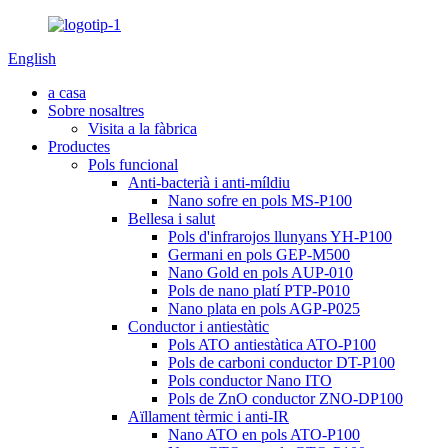
English
a casa
Sobre nosaltres
Visita a la fàbrica
Productes
Pols funcional
Anti-bacterià i anti-míldiu
Nano sofre en pols MS-P100
Bellesa i salut
Pols d'infrarojos llunyans YH-P100
Germani en pols GEP-M500
Nano Gold en pols AUP-010
Pols de nano platí PTP-P010
Nano plata en pols AGP-P025
Conductor i antiestàtic
Pols ATO antiestàtica ATO-P100
Pols de carboni conductor DT-P100
Pols conductor Nano ITO
Pols de ZnO conductor ZNO-DP100
Aïllament tèrmic i anti-IR
Nano ATO en pols ATO-P100