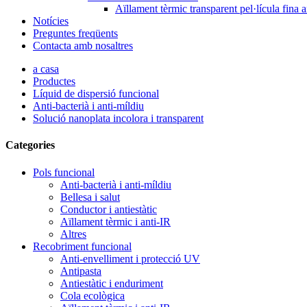
Aïllament tèrmic transparent pel·lícula fina a
Notícies
Preguntes freqüents
Contacta amb nosaltres
a casa
Productes
Líquid de dispersió funcional
Anti-bacterià i anti-míldiu
Solució nanoplata incolora i transparent
Categories
Pols funcional
Anti-bacterià i anti-míldiu
Bellesa i salut
Conductor i antiestàtic
Aïllament tèrmic i anti-IR
Altres
Recobriment funcional
Anti-envelliment i protecció UV
Antipasta
Antiestàtic i enduriment
Cola ecològica