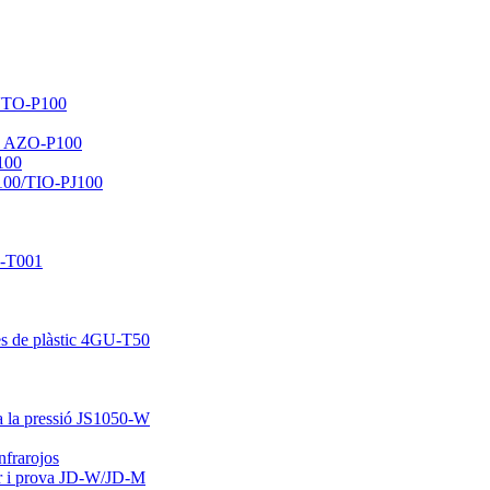
 VTO-P100
Al AZO-P100
100
R100/TIO-PJ100
M-T001
ies de plàstic 4GU-T50
 a la pressió JS1050-W
nfrarojos
ior i prova JD-W/JD-M