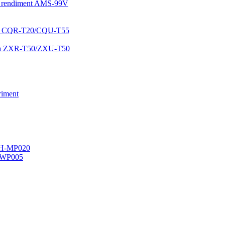
alt rendiment AMS-99V
oira CQR-T20/CQU-T55
ativa ZXR-T50/ZXU-T50
briment
/YH-MP020
-WP005