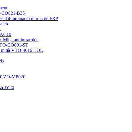
iment
TO-CQ821-B35
es d'il·luminació diürna de FRP
batch
L
O-AC10
 Mitjà antiinfrarojos
B GTO-CQ891-ST
ica mitjà VTO-4616-TOL
eix
020/ZO-MP020
osa JY20