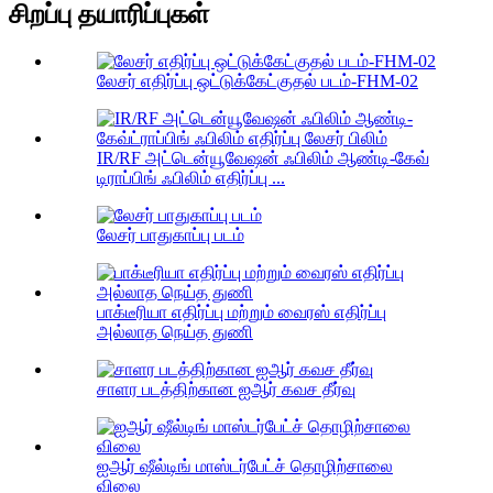
சிறப்பு தயாரிப்புகள்
லேசர் எதிர்ப்பு ஒட்டுக்கேட்குதல் படம்-FHM-02
IR/RF அட்டென்யூவேஷன் ஃபிலிம் ஆண்டி-கேவ்
டிராப்பிங் ஃபிலிம் எதிர்ப்பு ...
லேசர் பாதுகாப்பு படம்
பாக்டீரியா எதிர்ப்பு மற்றும் வைரஸ் எதிர்ப்பு
அல்லாத நெய்த துணி
சாளர படத்திற்கான ஐஆர் கவச தீர்வு
ஐஆர் ஷீல்டிங் மாஸ்டர்பேட்ச் தொழிற்சாலை
விலை