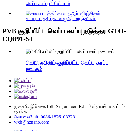
வெப்ப காப்பு பிவிசி படம்
சாளர படத்திற்கான ஐஆர் உறிஞ்சிகள்
PVB குறிப்பிட்ட வெப்ப காப்பு நடுத்தர GTO-
CQ891-ST
பிவிபி ஃபிலிம்-குறிப்பிட்ட வெப்ப காப்பு
ஊடகம்
முகவரி: இல்லை.158, Xinjunhuan Rd., மின்ஹாங் மாவட்டம்,
ஷாங்காய்
தொலைபேசி: 0086-18261033281
wxh@hznano.com