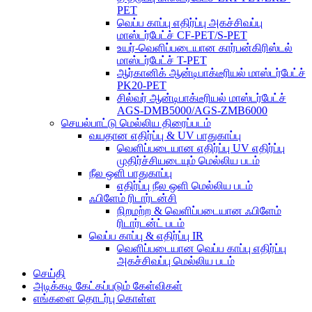
PET
வெப்ப காப்பு எதிர்ப்பு அகச்சிவப்பு
மாஸ்டர்பேட்ச் CF-PET/S-PET
உயர்-வெளிப்படையான கார்பன்கிரிஸ்டல்
மாஸ்டர்பேட்ச் T-PET
ஆர்கானிக் ஆன்டிபாக்டீரியல் மாஸ்டர்பேட்ச்
PK20-PET
சில்வர் ஆன்டிபாக்டீரியல் மாஸ்டர்பேட்ச்
AGS-DMB5000/AGS-ZMB6000
செயல்பாட்டு மெல்லிய திரைப்படம்
வயதான எதிர்ப்பு & UV பாதுகாப்பு
வெளிப்படையான எதிர்ப்பு UV எதிர்ப்பு
முதிர்ச்சியடையும் மெல்லிய படம்
நீல ஒளி பாதுகாப்பு
எதிர்ப்பு நீல ஒளி மெல்லிய படம்
ஃபிளேம் ரிடார்டன்சி
நிறமற்ற & வெளிப்படையான ஃபிளேம்
ரிடார்டன்ட் படம்
வெப்ப காப்பு & எதிர்ப்பு IR
வெளிப்படையான வெப்ப காப்பு எதிர்ப்பு
அகச்சிவப்பு மெல்லிய படம்
செய்தி
அடிக்கடி கேட்கப்படும் கேள்விகள்
எங்களை தொடர்பு கொள்ள