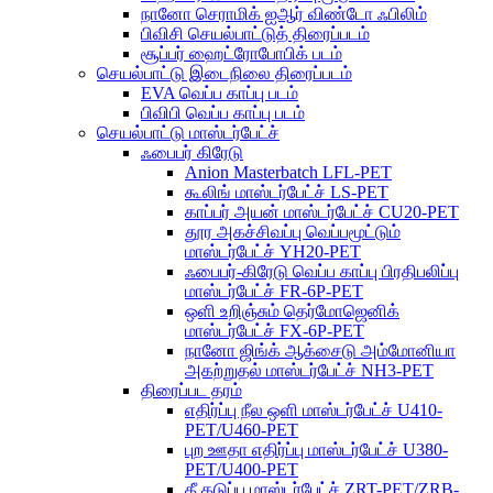
நானோ செராமிக் ஐஆர் விண்டோ ஃபிலிம்
பிவிசி செயல்பாட்டுத் திரைப்படம்
சூப்பர் ஹைட்ரோபோபிக் படம்
செயல்பாட்டு இடைநிலை திரைப்படம்
EVA வெப்ப காப்பு படம்
பிவிபி வெப்ப காப்பு படம்
செயல்பாட்டு மாஸ்டர்பேட்ச்
ஃபைபர் கிரேடு
Anion Masterbatch LFL-PET
கூலிங் மாஸ்டர்பேட்ச் LS-PET
காப்பர் அயன் மாஸ்டர்பேட்ச் CU20-PET
தூர அகச்சிவப்பு வெப்பமூட்டும்
மாஸ்டர்பேட்ச் YH20-PET
ஃபைபர்-கிரேடு வெப்ப காப்பு பிரதிபலிப்பு
மாஸ்டர்பேட்ச் FR-6P-PET
ஒளி உறிஞ்சும் தெர்மோஜெனிக்
மாஸ்டர்பேட்ச் FX-6P-PET
நானோ ஜிங்க் ஆக்சைடு அம்மோனியா
அகற்றுதல் மாஸ்டர்பேட்ச் NH3-PET
திரைப்பட தரம்
எதிர்ப்பு நீல ஒளி மாஸ்டர்பேட்ச் U410-
PET/U460-PET
புற ஊதா எதிர்ப்பு மாஸ்டர்பேட்ச் U380-
PET/U400-PET
தீ தடுப்பு மாஸ்டர்பேட்ச் ZRT-PET/ZRB-