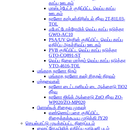
காப்பு ஊடகம்
மாஸ்டர்பேட்ச் குறிப்பிட்ட வெப்ப காப்பு
ஊடகம்
நானோ கார்பன்கிரிஸ்டல் தீர்வு 2T-81L03-
TOL
ஃபோட்டோக்ரோமிக் வெப்ப காப்பு நடுத்தர
GWO-AC10
PSA/UV ரெசின் குறிப்பிட்ட வெப்ப காப்பு
எதிர்ப்பு அகச்சிவப்பு ஊடகம்
PVB குறிப்பிட்ட வெப்ப காப்பு நடுத்தர
GTO-CQ891-ST
வெப்ப நிலை மாற்றம் வெப்ப காப்பு நடுத்தர
VTO-4616-TOL
மங்காத நானோ நிறம்
மங்காத நானோ கலர் சிதறல் திரவம்
மற்றவைகள்
நானோ டைட்டானியம் டை ஆக்சைடு TiO2
தீர்வு
நானோ ஜிங்க் ஆக்சைடு ZnO தீர்வு ZO-
WP020/ZO-MP020
பிளாஸ்டிக் சிதைவு முகவர்
எண்ணெய் பசை குறிப்பிட்ட
சிதைக்கக்கூடிய முடுக்கி JY20
செயல்பாட்டு முடிக்கப்பட்ட திரைப்படம்
ஹைட்ரோஃபிலிக் எதிர்ப்பு மூடுபனி படம்