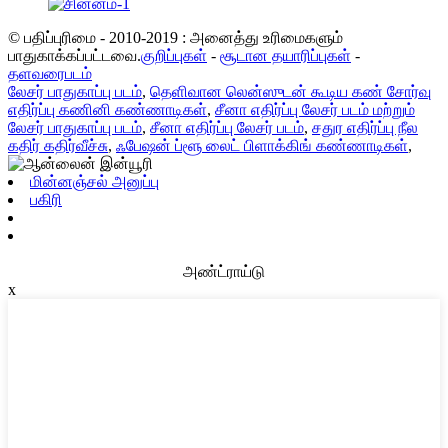
© பதிப்புரிமை - 2010-2019 : அனைத்து உரிமைகளும்
பாதுகாக்கப்பட்டவை.
குறிப்புகள்
-
சூடான தயாரிப்புகள்
-
தளவரைபடம்
லேசர் பாதுகாப்பு படம்
,
தெளிவான லென்ஸுடன் கூடிய கண் சோர்வு
எதிர்ப்பு கணினி கண்ணாடிகள்
,
சீனா எதிர்ப்பு லேசர் படம் மற்றும்
லேசர் பாதுகாப்பு படம்
,
சீனா எதிர்ப்பு லேசர் படம்
,
சதுர எதிர்ப்பு நீல
கதிர் கதிர்வீச்சு
,
ஃபேஷன் ப்ளூ லைட் பிளாக்கிங் கண்ணாடிகள்
,
மின்னஞ்சல் அனுப்பு
பகிரி
அண்ட்ராய்டு
x