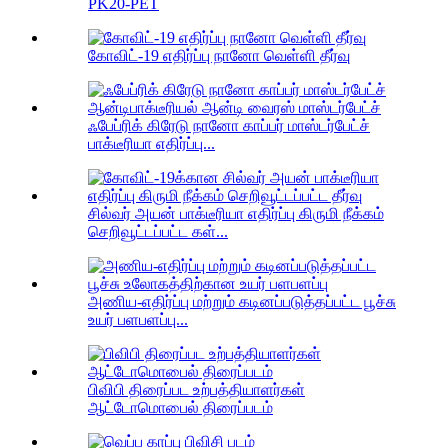
PK20-PET
கோவிட்-19 எதிர்ப்பு நானோ வெள்ளி தீர்வு
ஃபேப்ரிக் கிரேடு நானோ காப்பர் மாஸ்டர்பேட்ச்
பாக்டீரியா எதிர்ப்பு...
சில்வர் அயன் பாக்டீரியா எதிர்ப்பு கிருமி நீக்கம்
செறிவூட்டப்பட்ட கள்...
அணிய-எதிர்ப்பு மற்றும் கடினப்படுத்தப்பட்ட பூச்சு
உயர் பளபளப்பு...
பிவிபி திரைப்பட உற்பத்தியாளர்கள்
ஆட்டோமொபைல் திரைப்படம்