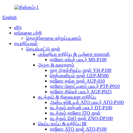
English
வீடு
எங்களை பற்றி
தொழிற்சாலை சுற்றுப்பயணம்
தயாரிப்புகள்
செயல்பாட்டு தூள்
பாக்டீரியா எதிர்ப்பு & பூஞ்சை காளான்
நானோ சல்பர் பவுடர் MS-P100
அழகு & சுகாதாரம்
தூர அகச்சிவப்பு தூள் YH-P100
ஜெர்மானியம் தூள் GEP-M500
நானோ தங்க தூள் AUP-010
நானோ பிளாட்டினம் பவுடர் PTP-P010
நானோ சில்வர் பவுடர் AGP-P025
கடத்தும் & நிலையான எதிர்ப்பு
ஆன்டி-ஸ்டேடிக் ATO பவுடர் ATO-P100
கடத்தும் கார்பன் பவுடர் DT-P100
கடத்தும் நானோ ITO தூள்
கடத்தும் ZnO தூள் ZNO-DP100
வெப்ப காப்பு & எதிர்ப்பு IR
நானோ ATO தூள் ATO-P100