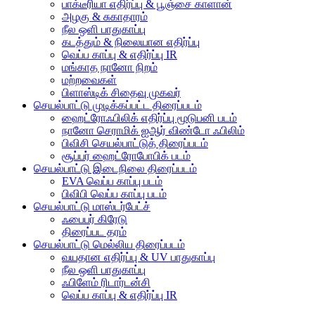
பாக்டீரியா எதிர்ப்பு & பூஞ்சை காளான்
அழகு & சுகாதாரம்
நீல ஒளி பாதுகாப்பு
கடத்தும் & நிலையான எதிர்ப்பு
வெப்ப காப்பு & எதிர்ப்பு IR
மங்காத நானோ நிறம்
மற்றவைகள்
பிளாஸ்டிக் சிதைவு முகவர்
செயல்பாட்டு முடிக்கப்பட்ட திரைப்படம்
ஹைட்ரோஃபிலிக் எதிர்ப்பு மூடுபனி படம்
நானோ செராமிக் ஐஆர் விண்டோ ஃபிலிம்
பிவிசி செயல்பாட்டுத் திரைப்படம்
சூப்பர் ஹைட்ரோபோபிக் படம்
செயல்பாட்டு இடைநிலை திரைப்படம்
EVA வெப்ப காப்பு படம்
பிவிபி வெப்ப காப்பு படம்
செயல்பாட்டு மாஸ்டர்பேட்ச்
ஃபைபர் கிரேடு
திரைப்பட தரம்
செயல்பாட்டு மெல்லிய திரைப்படம்
வயதான எதிர்ப்பு & UV பாதுகாப்பு
நீல ஒளி பாதுகாப்பு
ஃபிளேம் ரிடார்டன்சி
வெப்ப காப்பு & எதிர்ப்பு IR