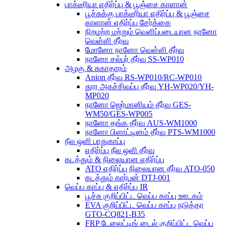
பாக்டீரியா எதிர்ப்பு & பூஞ்சை காளான்
பூச்சுக்கு பாக்டீரியா எதிர்ப்பு & பூஞ்சை
காளான் எதிர்ப்பு சேர்க்கை
நிறமற்ற மற்றும் வெளிப்படையான நானோ
வெள்ளி தீர்வு
மோனோ நானோ வெள்ளி தீர்வு
நானோ சல்பர் தீர்வு SS-WP010
அழகு & சுகாதாரம்
Anion தீர்வு RS-WP010/RC-WP010
தூர அகச்சிவப்பு தீர்வு YH-WP020/YH-
MP020
நானோ ஜெர்மானியம் தீர்வு GES-
WM50/GES-WP005
நானோ தங்க தீர்வு AUS-WM1000
நானோ பிளாட்டினம் தீர்வு PTS-WM1000
நீல ஒளி பாதுகாப்பு
எதிர்ப்பு நீல ஒளி தீர்வு
கடத்தும் & நிலையான எதிர்ப்பு
ATO எதிர்ப்பு நிலையான தீர்வு ATO-050
கடத்தும் கார்பன் DTJ-001
வெப்ப காப்பு & எதிர்ப்பு IR
பூச்சு குறிப்பிட்ட வெப்ப காப்பு ஊடகம்
EVA குறிப்பிட்ட வெப்ப காப்பு நடுத்தர
GTO-CQ821-B35
FRP டேலைட்டிங் டைல் குறிப்பிட்ட வெப்ப