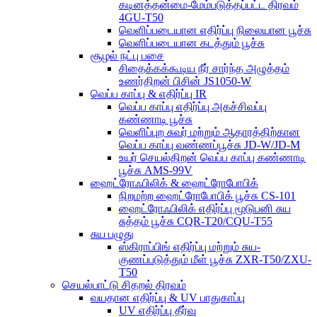
கடினத்தன்மை-மேம்படுத்தப்பட்ட திரவம்
4GU-T50
வெளிப்படையான எதிர்ப்பு நிலையான பூச்சு
வெளிப்படையான கடத்தும் பூச்சு
சூழல் நட்பு பசை
சிதைக்கக்கூடிய நீர் சார்ந்த அழுத்தம்
உணர்திறன் பிசின் JS1050-W
வெப்ப காப்பு & எதிர்ப்பு IR
வெப்ப காப்பு எதிர்ப்பு அகச்சிவப்பு
கண்ணாடி பூச்சு
வெளிப்புற சுவர் மற்றும் ஆதாரத்திற்கான
வெப்ப காப்பு வண்ணப்பூச்சு JD-W/JD-M
உயர் செயல்திறன் வெப்ப காப்பு கண்ணாடி
பூச்சு AMS-99V
ஹைட்ரோஃபிலிக் & ஹைட்ரோபோபிக்
நிறமற்ற ஹைட்ரோபோபிக் பூச்சு CS-101
ஹைட்ரோஃபிலிக் எதிர்ப்பு மூடுபனி சுய
சுத்தம் பூச்சு CQR-T20/CQU-T55
சுய பழுது
ஸ்கிராப்பிங் எதிர்ப்பு மற்றும் சுய-
குணப்படுத்தும் மீள் பூச்சு ZXR-T50/ZXU-
T50
செயல்பாட்டு சிதறல் திரவம்
வயதான எதிர்ப்பு & UV பாதுகாப்பு
UV எதிர்ப்பு தீர்வு