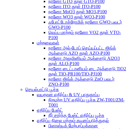
நானோ GTO தூள் GTO-P100
நானோ ITO தூள் ITO-P100
நானோ MoO3 தூள் MO3-P100
நானோ WO3 தூள் WO3-P100
ஃபோட்டோக்ரோமிக் நானோ GWO பவுடர்
GWO-P100
வெப்ப மாற்றம் நானோ VO2 தூள் VTO-
P100
மற்றவைகள்
நானோ அல்-டோப் செய்யப்பட்ட ஜிங்க்
ஆக்சைடு AZO தூள் AZO-P100
நானோ அலுமினியம் ஆக்சைடு Al2O3
தூள் ALO-P100
நானோ டைட்டானியம் டை ஆக்சைடு TiO2
தூள் TIO-PR100/TIO-PJ100
நானோ ஜிங்க் ஆக்சைடு ZnO பவுடர்
ZNO-P100
செயல்பாட்டு பூச்சு
வயதான எதிர்ப்பு & UV பாதுகாப்பு
நிறமற்ற UV எதிர்ப்பு பூச்சு ZW-T001/ZM-
T001
எதிர்ப்பு பேஸ்ட்
நீர் சார்ந்த பேஸ்ட் எதிர்ப்பு பூச்சு
எதிர்ப்பு நிலை மற்றும் கடினப்படுத்துதல்
பிளாஸ்டிக் மேற்பரப்புக்கான