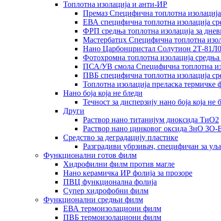
Топлотна изолација и анти-ИР
Премаз Специфична топлотна изолациј
ЕВА специфична топлотна изолација с
ФРП средња топлотна изолација за днев
Мастербатцх Специфична топлотна изо
Нано Царбонцристал Солутион 2Т-81Л
Фотохромна топлотна изолација средњ
ПСА/УВ смола Специфична топлотна из
ПВБ специфична топлотна изолација с
Топлотна изолација преласка термичке
Нано боја која не бледи
Течност за дисперзију нано боја која не 
Други
Раствор нано титанијум диоксида ТиО2
Раствор нано цинковог оксида ЗнО ЗО
Средство за деградацију пластике
Разградиви убрзивач, специфичан за уљ
Функционални готов филм
Хидрофилни филм против магле
Нано керамичка ИР фолија за прозоре
ПВЦ функционална фолија
Супер хидрофобни филм
Функционални средњи филм
ЕВА термоизолациони филм
ПВБ термоизолациони филм