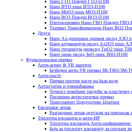
Нано ГТО Повдер ГТО-П100
Нано ИТО прах ИТО-П100
Нано МоО3 прах МО3-П100
Нано ВО3 Повдер ВО3-П100
Пхотоцхромиц Нано ГВО Повдер ГВО-
Тхермал Трансформатион Нано ВО2 По
Други
Нано Ал-допирани цинков оксид АЗО 
Нано алуминијум оксид Ал2О3 прах А
Нано титанијум диоксид ТиО2 прах Т
Нано цинк оксид ЗнО прах ЗНО-П100
Функционални премаз
Анти-агинг & УВ заштита
Безбојни анти-УВ премаз ЗВ-Т001/ЗМ-Т
Анти-пасте
Премаз против пасте на бази воде
Антистатик и очвршћавање
Течност повећане тврдоће за пластичн
Прозирни антистатички премаз
Транспарент Цондуцтиве Цоатинг
Еколошки лепак
Разградиви лепак осетљив на притисак 
Топлотна изолација и анти-ИР
Топлотна изолација Анти-инфрацрвени 
Боја за топлотну изолацију за спољни з