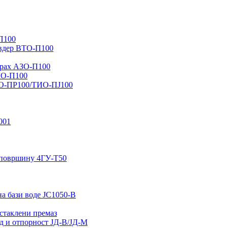
П100
вдер ВТО-П100
прах АЗО-П100
ЛО-П100
ИО-ПР100/ТИО-ПЈ100
001
у површину 4ГУ-Т50
на бази воде ЈС1050-В
стаклени премаз
ид и отпорност ЈД-В/ЈД-М