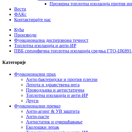
Прозирна топлотна изолација против и
Вести
ФАКс
Контактирајте нас
Кућа
Производи
Функционална дисперзиона течност
Топлотна изолација и анти-ИР
ПВБ специфична топлотна изолација средња ГТО-ЦК891
Категорије
Функционални прах
Анти-бактеријски и против плесни
Лепота и здравствена нега
Проводљива и антистатична
Топлотна изолација и анти-ИР
Други
Функционални премаз
Анти-агинг & УВ заштита
Анти-пасте
Антистатик и очвршћавање
Еколошки лепак