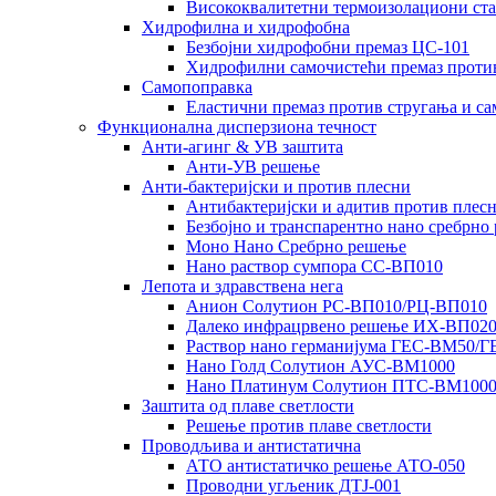
Висококвалитетни термоизолациони ст
Хидрофилна и хидрофобна
Безбојни хидрофобни премаз ЦС-101
Хидрофилни самочистећи премаз проти
Самопоправка
Еластични премаз против стругања и с
Функционална дисперзиона течност
Анти-агинг & УВ заштита
Анти-УВ решење
Анти-бактеријски и против плесни
Антибактеријски и адитив против плесн
Безбојно и транспарентно нано сребрно
Моно Нано Сребрно решење
Нано раствор сумпора СС-ВП010
Лепота и здравствена нега
Анион Солутион РС-ВП010/РЦ-ВП010
Далеко инфрацрвено решење ИХ-ВП02
Раствор нано германијума ГЕС-ВМ50/
Нано Голд Солутион АУС-ВМ1000
Нано Платинум Солутион ПТС-ВМ100
Заштита од плаве светлости
Решење против плаве светлости
Проводљива и антистатична
АТО антистатичко решење АТО-050
Проводни угљеник ДТЈ-001