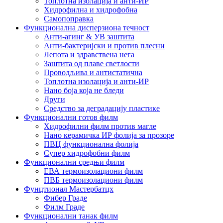
Топлотна изолација и анти-ИР
Хидрофилна и хидрофобна
Самопоправка
Функционална дисперзиона течност
Анти-агинг & УВ заштита
Анти-бактеријски и против плесни
Лепота и здравствена нега
Заштита од плаве светлости
Проводљива и антистатична
Топлотна изолација и анти-ИР
Нано боја која не бледи
Други
Средство за деградацију пластике
Функционални готов филм
Хидрофилни филм против магле
Нано керамичка ИР фолија за прозоре
ПВЦ функционална фолија
Супер хидрофобни филм
Функционални средњи филм
ЕВА термоизолациони филм
ПВБ термоизолациони филм
Фунцтионал Мастербатцх
Фибер Граде
Филм Граде
Функционални танак филм