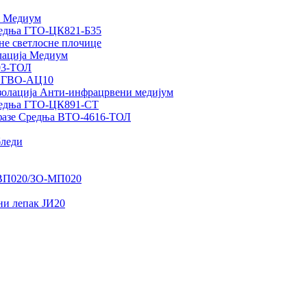
а Медиум
редња ГТО-ЦК821-Б35
не светлосне плочице
лација Медиум
03-ТОЛ
а ГВО-АЦ10
олација Анти-инфрацрвени медијум
редња ГТО-ЦК891-СТ
 фазе Средња ВТО-4616-ТОЛ
бледи
-ВП020/ЗО-МП020
ни лепак ЈИ20