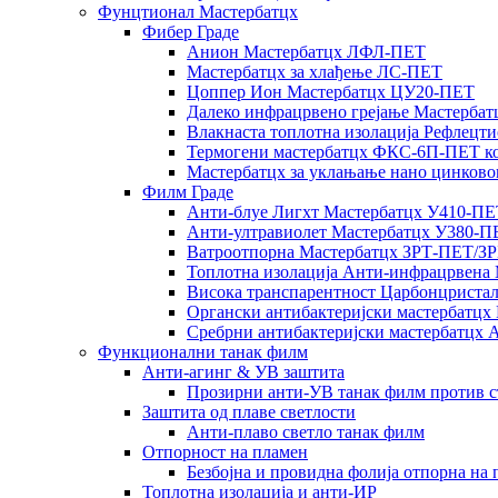
Фунцтионал Мастербатцх
Фибер Граде
Анион Мастербатцх ЛФЛ-ПЕТ
Мастербатцх за хлађење ЛС-ПЕТ
Цоппер Ион Мастербатцх ЦУ20-ПЕТ
Далеко инфрацрвено грејање Мастерба
Влакнаста топлотна изолација Рефлец
Термогени мастербатцх ФКС-6П-ПЕТ кој
Мастербатцх за уклањање нано цинково
Филм Граде
Анти-блуе Лигхт Мастербатцх У410-П
Анти-ултравиолет Мастербатцх У380-
Ватроотпорна Мастербатцх ЗРТ-ПЕТ/З
Топлотна изолација Анти-инфрацрвен
Висока транспарентност Царбонцриста
Органски антибактеријски мастербатц
Сребрни антибактеријски мастербатц
Функционални танак филм
Анти-агинг & УВ заштита
Прозирни анти-УВ танак филм против 
Заштита од плаве светлости
Анти-плаво светло танак филм
Отпорност на пламен
Безбојна и провидна фолија отпорна на
Топлотна изолација и анти-ИР