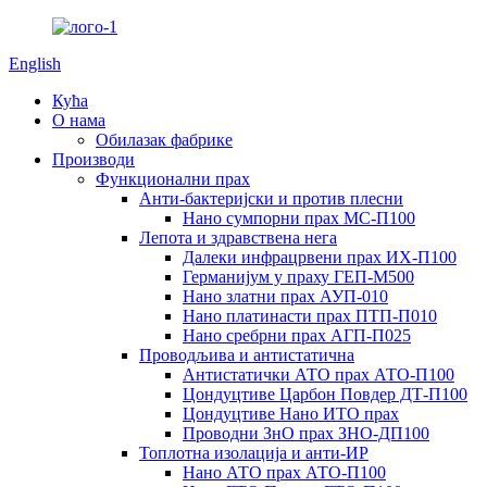
English
Кућа
О нама
Обилазак фабрике
Производи
Функционални прах
Анти-бактеријски и против плесни
Нано сумпорни прах МС-П100
Лепота и здравствена нега
Далеки инфрацрвени прах ИХ-П100
Германијум у праху ГЕП-М500
Нано златни прах АУП-010
Нано платинасти прах ПТП-П010
Нано сребрни прах АГП-П025
Проводљива и антистатична
Антистатички АТО прах АТО-П100
Цондуцтиве Царбон Повдер ДТ-П100
Цондуцтиве Нано ИТО прах
Проводни ЗнО прах ЗНО-ДП100
Топлотна изолација и анти-ИР
Нано АТО прах АТО-П100