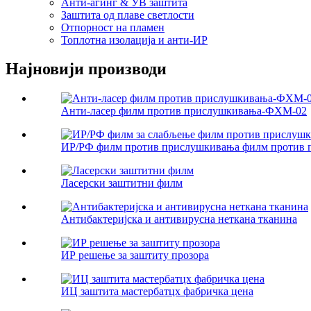
Анти-агинг & УВ заштита
Заштита од плаве светлости
Отпорност на пламен
Топлотна изолација и анти-ИР
Најновији производи
Анти-ласер филм против прислушкивања-ФХМ-02
ИР/РФ филм против прислушкивања филм против п
Ласерски заштитни филм
Антибактеријска и антивирусна неткана тканина
ИР решење за заштиту прозора
ИЦ заштита мастербатцх фабричка цена