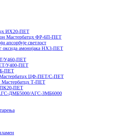
тцх ИХ20-ПЕТ
тион Мастербатцх ФР-6П-ПЕТ
и апсорбује светлост
г оксида амонијака НХ3-ПЕТ
ЕТ/У460-ПЕТ
ПЕТ/У400-ПЕТ
РБ-ПЕТ
а Мастербатцх ЦФ-ПЕТ/С-ПЕТ
л Мастербатцх Т-ПЕТ
х ПК20-ПЕТ
х АГС-ДМБ5000/АГС-ЗМБ6000
старења
 пламен