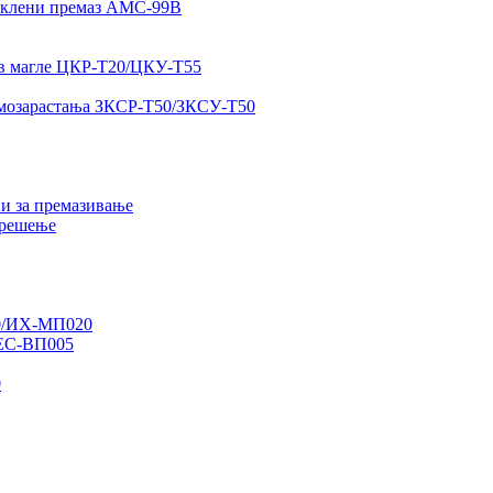
аклени премаз АМС-99В
в магле ЦКР-Т20/ЦКУ-Т55
амозарастања ЗКСР-Т50/ЗКСУ-Т50
и за премазивање
 решење
0/ИХ-МП020
ГЕС-ВП005
0