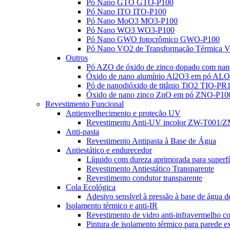
Pó Nano GTO GTO-P100
Pó Nano ITO ITO-P100
Pó Nano MoO3 MO3-P100
Pó Nano WO3 WO3-P100
Pó Nano GWO fotocrômico GWO-P100
Pó Nano VO2 de Transformação Térmica
Outros
Pó AZO de óxido de zinco dopado com na
Óxido de nano alumínio Al2O3 em pó AL
Pó de nanodióxido de titânio TiO2 TIO-P
Óxido de nano zinco ZnO em pó ZNO-P10
Revestimento Funcional
Antienvelhecimento e proteção UV
Revestimento Anti-UV incolor ZW-T001/
Anti-pasta
Revestimento Antipasta à Base de Água
Antiestático e endurecedor
Líquido com dureza aprimorada para superf
Revestimento Antiestático Transparente
Revestimento condutor transparente
Cola Ecológica
Adesivo sensível à pressão à base de água
Isolamento térmico e anti-IR
Revestimento de vidro anti-infravermelho c
Pintura de isolamento térmico para parede