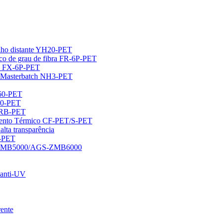
elho distante YH20-PET
ico de grau de fibra FR-6P-PET
uz FX-6P-PET
 Masterbatch NH3-PET
460-PET
00-PET
/ZRB-PET
amento Térmico CF-PET/S-PET
alta transparência
0-PET
GS-DMB5000/AGS-ZMB6000
 anti-UV
rente