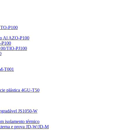
 VTO-P100
no Al AZO-P100
O-P100
R100/TIO-PJ100
0
ZM-T001
ície plástica 4GU-T50
 degradável JS1050-W
om isolamento térmico
 externa e prova JD-W/JD-M