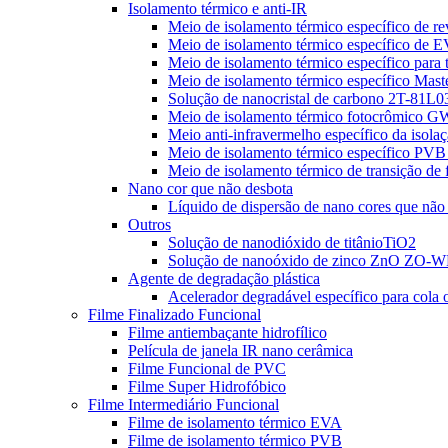
Isolamento térmico e anti-IR
Meio de isolamento térmico específico de re
Meio de isolamento térmico específico 
Meio de isolamento térmico específico para 
Meio de isolamento térmico específico Mast
Solução de nanocristal de carbono 2T-81L
Meio de isolamento térmico fotocrômico
Meio anti-infravermelho específico da isol
Meio de isolamento térmico específico 
Meio de isolamento térmico de transição d
Nano cor que não desbota
Líquido de dispersão de nano cores que não
Outros
Solução de nanodióxido de titânioTiO2
Solução de nanoóxido de zinco ZnO ZO
Agente de degradação plástica
Acelerador degradável específico para cola
Filme Finalizado Funcional
Filme antiembaçante hidrofílico
Película de janela IR nano cerâmica
Filme Funcional de PVC
Filme Super Hidrofóbico
Filme Intermediário Funcional
Filme de isolamento térmico EVA
Filme de isolamento térmico PVB