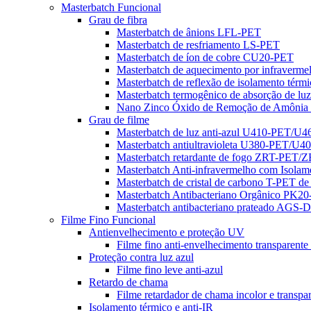
Masterbatch Funcional
Grau de fibra
Masterbatch de ânions LFL-PET
Masterbatch de resfriamento LS-PET
Masterbatch de íon de cobre CU20-PET
Masterbatch de aquecimento por infraverm
Masterbatch de reflexão de isolamento térm
Masterbatch termogênico de absorção de l
Nano Zinco Óxido de Remoção de Amônia
Grau de filme
Masterbatch de luz anti-azul U410-PET/U
Masterbatch antiultravioleta U380-PET/U4
Masterbatch retardante de fogo ZRT-PET
Masterbatch Anti-infravermelho com Isol
Masterbatch de cristal de carbono T-PET de 
Masterbatch Antibacteriano Orgânico PK2
Masterbatch antibacteriano prateado A
Filme Fino Funcional
Antienvelhecimento e proteção UV
Filme fino anti-envelhecimento transparente
Proteção contra luz azul
Filme fino leve anti-azul
Retardo de chama
Filme retardador de chama incolor e transpa
Isolamento térmico e anti-IR