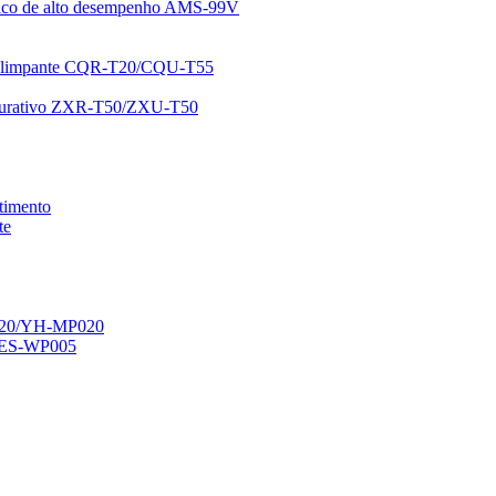
mico de alto desempenho AMS-99V
autolimpante CQR-T20/CQU-T55
tocurativo ZXR-T50/ZXU-T50
stimento
te
P020/YH-MP020
GES-WP005