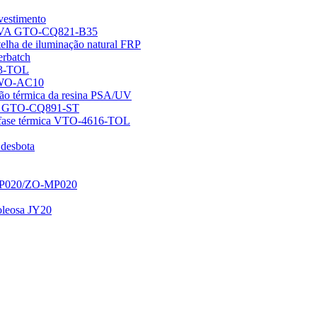
vestimento
de EVA GTO-CQ821-B35
telha de iluminação natural FRP
erbatch
03-TOL
 GWO-AC10
ação térmica da resina PSA/UV
PVB GTO-CQ891-ST
e fase térmica VTO-4616-TOL
 desbota
-WP020/ZO-MP020
 oleosa JY20