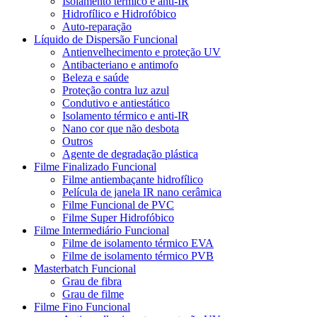
Isolamento térmico e anti-IR
Hidrofílico e Hidrofóbico
Auto-reparação
Líquido de Dispersão Funcional
Antienvelhecimento e proteção UV
Antibacteriano e antimofo
Beleza e saúde
Proteção contra luz azul
Condutivo e antiestático
Isolamento térmico e anti-IR
Nano cor que não desbota
Outros
Agente de degradação plástica
Filme Finalizado Funcional
Filme antiembaçante hidrofílico
Película de janela IR nano cerâmica
Filme Funcional de PVC
Filme Super Hidrofóbico
Filme Intermediário Funcional
Filme de isolamento térmico EVA
Filme de isolamento térmico PVB
Masterbatch Funcional
Grau de fibra
Grau de filme
Filme Fino Funcional