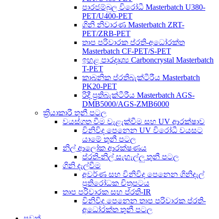
පාරජම්බුල විරෝධී Masterbatch U380-
PET/U400-PET
ගිනි නිවාරණ Masterbatch ZRT-
PET/ZRB-PET
තාප පරිවාරක ප්රති-අධෝරක්ත
Masterbatch CF-PET/S-PET
ඉහළ පාරදෘශ්‍ය Carboncrystal Masterbatch
T-PET
කාබනික ප්රතිබැක්ටීරීය Masterbatch
PK20-PET
රිදී ප්‍රතිබැක්ටීරීය Masterbatch AGS-
DMB5000/AGS-ZMB6000
ක්‍රියාකාරී තුනී පටල
වයස්ගත වීම වැළැක්වීම සහ UV ආරක්ෂාව
විනිවිද පෙනෙන UV විරෝධී වයසට
යාමේ තුනී පටල
නිල් ආලෝක ආරක්ෂණය
ප්රති-නිල් සැහැල්ලු තුනී පටල
ගිනි දැල්වීම
අවර්ණ සහ විනිවිද පෙනෙන ගිනිදැල්
ප්‍රතිරෝධක චිත්‍රපටය
තාප පරිවාරක සහ ප්රති-IR
විනිවිද පෙනෙන තාප පරිවාරක ප්රති-
අධෝරක්ත තුනී පටල
පුවත්