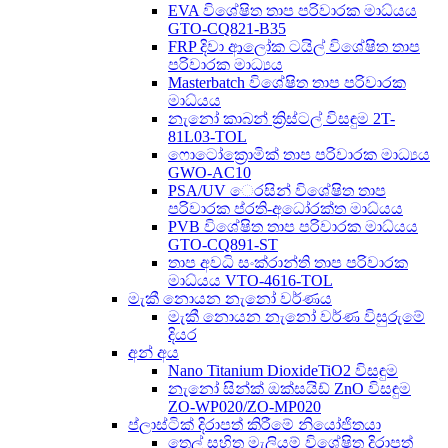
EVA විශේෂිත තාප පරිවාරක මාධ්යය
GTO-CQ821-B35
FRP දිවා ආලෝක ටයිල් විශේෂිත තාප
පරිවාරක මාධ්‍යය
Masterbatch විශේෂිත තාප පරිවාරක
මාධ්යය
නැනෝ කාබන් ක්‍රිස්ටල් විසඳුම 2T-
81L03-TOL
ෆොටෝක්‍රොමික් තාප පරිවාරක මාධ්‍යය
GWO-AC10
PSA/UV ෙරසින් විශේෂිත තාප
පරිවාරක ප්රති-අධෝරක්ත මාධ්යය
PVB විශේෂිත තාප පරිවාරක මාධ්යය
GTO-CQ891-ST
තාප අවධි සංක්රාන්ති තාප පරිවාරක
මාධ්යය VTO-4616-TOL
මැකී නොයන නැනෝ වර්ණය
මැකී නොයන නැනෝ වර්ණ විසුරුමේ
දියර
අන් අය
Nano Titanium DioxideTiO2 විසඳුම
නැනෝ සින්ක් ඔක්සයිඩ් ZnO විසඳුම
ZO-WP020/ZO-MP020
ප්ලාස්ටික් දිරාපත් කිරීමේ නියෝජිතයා
තෙල් සහිත මැලියම් විශේෂිත දිරාපත්