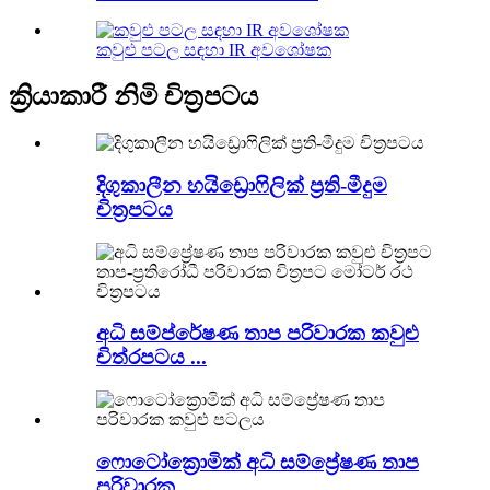
කවුළු පටල සඳහා IR අවශෝෂක
ක්‍රියාකාරී නිමි චිත්‍රපටය
දිගුකාලීන හයිඩ්‍රොෆිලික් ප්‍රති-මීදුම
චිත්‍රපටය
අධි සම්ප්රේෂණ තාප පරිවාරක කවුළු
චිත්රපටය ...
ෆොටෝක්‍රොමික් අධි සම්ප්‍රේෂණ තාප
පරිවාරක...