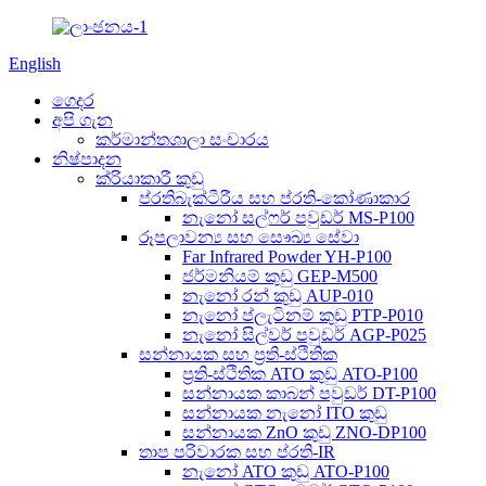
English
ගෙදර
අපි ගැන
කර්මාන්තශාලා සංචාරය
නිෂ්පාදන
ක්රියාකාරී කුඩු
ප්රතිබැක්ටීරීය සහ ප්රති-කෝණාකාර
නැනෝ සල්ෆර් පවුඩර් MS-P100
රූපලාවන්‍ය සහ සෞඛ්‍ය සේවා
Far Infrared Powder YH-P100
ජර්මනියම් කුඩු GEP-M500
නැනෝ රන් කුඩු AUP-010
නැනෝ ප්ලැටිනම් කුඩු PTP-P010
නැනෝ සිල්වර් පවුඩර් AGP-P025
සන්නායක සහ ප්‍රති-ස්ථිතික
ප්‍රති-ස්ථිතික ATO කුඩු ATO-P100
සන්නායක කාබන් පවුඩර් DT-P100
සන්නායක නැනෝ ITO කුඩු
සන්නායක ZnO කුඩු ZNO-DP100
තාප පරිවාරක සහ ප්රති-IR
නැනෝ ATO කුඩු ATO-P100