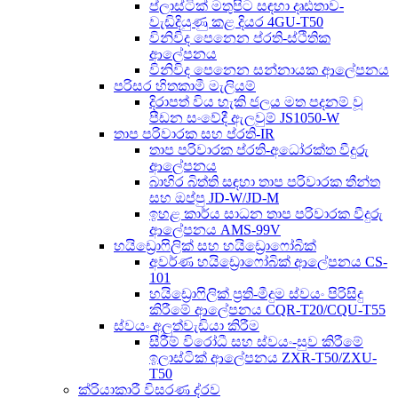
ප්ලාස්ටික් මතුපිට සඳහා දෘඪතාව-
වැඩිදියුණු කළ දියර 4GU-T50
විනිවිද පෙනෙන ප්රති-ස්ථිතික
ආලේපනය
විනිවිද පෙනෙන සන්නායක ආලේපනය
පරිසර හිතකාමී මැලියම්
දිරාපත් විය හැකි ජලය මත පදනම් වූ
පීඩන සංවේදී ඇලවුම් JS1050-W
තාප පරිවාරක සහ ප්රති-IR
තාප පරිවාරක ප්රති-අධෝරක්ත වීදුරු
ආලේපනය
බාහිර බිත්ති සඳහා තාප පරිවාරක තීන්ත
සහ ඔප්පු JD-W/JD-M
ඉහළ කාර්ය සාධන තාප පරිවාරක වීදුරු
ආලේපනය AMS-99V
හයිඩ්‍රොෆිලික් සහ හයිඩ්‍රොෆෝබික්
අවර්ණ හයිඩ්‍රොෆෝබික් ආලේපනය CS-
101
හයිඩ්‍රොෆිලික් ප්‍රති-මීදුම ස්වයං පිරිසිදු
කිරීමේ ආලේපනය CQR-T20/CQU-T55
ස්වයං අලුත්වැඩියා කිරීම
සීරීම් විරෝධී සහ ස්වයං-සුව කිරීමේ
ඉලාස්ටික් ආලේපනය ZXR-T50/ZXU-
T50
ක්රියාකාරී විසරණ ද්රව