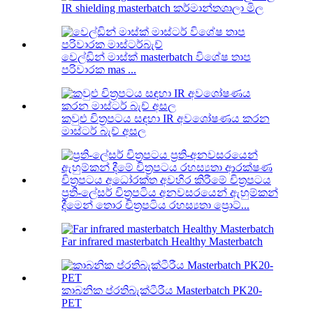
IR shielding masterbatch කර්මාන්තශාලා මිල
වෙල්ඩින් මාස්ක් masterbatch විශේෂ තාප
පරිවාරක mas ...
කවුළු චිත්‍රපටය සඳහා IR අවශෝෂණය කරන
මාස්ටර් බැච් අසල
ප්‍රති-ලේසර් චිත්‍රපටිය අනවසරයෙන් ඇහුම්කන්
දීමෙන් තොර චිත්‍රපටිය රහස්‍යතා ප්‍රොට්...
Far infrared masterbatch Healthy Masterbatch
කාබනික ප්රතිබැක්ටීරීය Masterbatch PK20-
PET