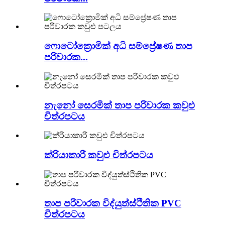
ෆොටෝක්‍රොමික් අධි සම්ප්‍රේෂණ තාප
පරිවාරක...
නැනෝ සෙරමික් තාප පරිවාරක කවුළු
චිත්රපටය
ක්රියාකාරී කවුළු චිත්රපටය
තාප පරිවාරක විද්යුත්ස්ථිතික PVC
චිත්රපටය