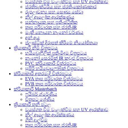
වයස්ගත වීම වැළැක්වීම සහ UV ආරක්ෂාව
ප්රතිබැක්ටීරීය සහ ප්රති-කෝණාකාර
රූපලාවන්‍ය සහ සෞඛ්‍ය සේවා
නිල් ආලෝක ආරක්ෂණය
සන්නායක සහ ප්‍රති-ස්ථිතික
තාප පරිවාරක සහ ප්රති-IR
මැකී නොයන නැනෝ වර්ණය
අන් අය
ප්ලාස්ටික් දිරාපත් කිරීමේ නියෝජිතයා
ක්‍රියාකාරී නිමි චිත්‍රපටය
හයිඩ්‍රොෆිලික් ප්‍රති-මීදුම චිත්‍රපටය
නැනෝ සෙරමික් IR කවුළු චිත්‍රපටය
PVC ක්රියාකාරී චිත්රපටය
සුපිරි හයිඩ්‍රොෆෝබික් චිත්‍රපටය
ක්රියාකාරී අතරමැදි චිත්රපටය
EVA තාප පරිවාරක චිත්රපටය
PVB තාප පරිවාරක චිත්රපටය
ක්රියාකාරී Masterbatch
ෆයිබර් ශ්රේණිය
චිත්‍රපට ශ්‍රේණිය
ක්‍රියාකාරී තුනී පටල
වයස්ගත වීම වැළැක්වීම සහ UV ආරක්ෂාව
නිල් ආලෝක ආරක්ෂණය
ගිනි දැල්වීම
තාප පරිවාරක සහ ප්රති-IR