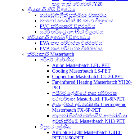
කළ හැකි වේගවත් JY20
ක්‍රියාකාරී නිමි චිත්‍රපටය
හයිඩ්‍රොෆිලික් ප්‍රති-මීදුම චිත්‍රපටය
නැනෝ සෙරමික් IR කවුළු චිත්‍රපටය
PVC ක්රියාකාරී චිත්රපටය
සුපිරි හයිඩ්‍රොෆෝබික් චිත්‍රපටය
ක්රියාකාරී අතරමැදි චිත්රපටය
EVA තාප පරිවාරක චිත්රපටය
PVB තාප පරිවාරක චිත්රපටය
ක්රියාකාරී Masterbatch
ෆයිබර් ශ්රේණිය
Anion Masterbatch LFL-PET
Cooling Masterbatch LS-PET
Copper Ion Masterbatch CU20-PET
Far-infrared Heating Masterbatch YH20-
PET
ෆයිබර් ශ්‍රේණියේ තාප පරිවාරක
පරාවර්තන Masterbatch FR-6P-PET
ආලෝකය අවශෝෂණ Thermogenic
Masterbatch FX-6P-PET
නැනෝ සින්ක් ඔක්සයිඩ් ඇමෝනියා
ඉවත් කිරීමේ Masterbatch NH3-PET
චිත්‍රපට ශ්‍රේණිය
Anti-blue Light Masterbatch U410-
PET/U460-PET