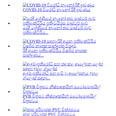
COVID-19 විරෝධී නැනෝ රිදී ද්‍රාවණය
රෙදි ශ්‍රේණියේ නැනෝ තඹ මාස්ටර් බැච්
ප්‍රතිබැක්ටීරීය...
රිදී අයන ප්‍රතිබැක්ටීරීය විෂබීජ නාශක
සාන්ද්‍රණය...
ඇඳුම්-ප්‍රතිරෝධී සහ දැඩි වූ ආලේපනය ඉහළ
ග්ලොස් සඳහා...
PVB චිත්‍රපට නිෂ්පාදකයින් ඔටෝමොබයිල්
චිත්‍රපටය
තාප පරිවාරක PVC චිත්රපටය