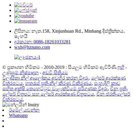
ලිපිනය: නැත.158, Xinjunhuan Rd., Minhang දිස්ත්‍රික්කය,
ෂැංහයි
දුරකථන: 0086-18261033281
wxh@hznano.com
© ප්‍රකාශන හිමිකම - 2010-2019 : සියලුම හිමිකම් ඇවිරිණි.
ඉඟි
-
උණුසුම් නිෂ්පාදන
-
අඩවි සිතියම
විලාසිතා නිල් ආලෝකය අවහිර කරන වීදුරු
,
ලේසර් ආරක්ෂණ
චිත්රපටය
,
හතරැස් ප්‍රති-නිල් කිරණ විකිරණය
,
පැහැදිලි කාච
සහිත අක්ෂි තෙහෙට්ටුව වැළැක්වීමේ පරිගණක වීදුරු
,
චීන ප්‍රති-
ලේසර් චිත්‍රපට සහ ලේසර් ආරක්ෂණ චිත්‍රපටය
,
චීන ප්රති-ලේසර්
චිත්රපටය
,
ඊමේල් යවන්න
Whatsapp