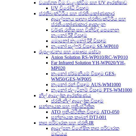
වයස්ගත වීම වැළැක්වීම සහ UV ආරක්ෂාව
UV විරෝධී විසඳුම
ප්රතිබැක්ටීරීය සහ ප්රති-කෝණාකාර
ආලේපනය සඳහා ප්රතිබැක්ටීරීය සහ
ප්රති-කෝණාකාර ආකලන
වර්ණ රහිත සහ විනිවිද පෙනෙන
නැනෝ රිදී විසඳුම
මොනෝ නැනෝ රිදී විසඳුම
නැනෝ සල්ෆර් විසඳුම SS-WP010
රූපලාවන්‍ය සහ සෞඛ්‍ය සේවා
Anion Solution RS-WP010/RC-WP010
Far Infrared Solution YH-WP020/YH-
MP020
නැනෝ ජර්මනියම් විසඳුම GES-
WM50/GES-WP005
නැනෝ රන් විසඳුම AUS-WM1000
නැනෝ ප්ලැටිනම් විසඳුම PTS-WM1000
නිල් ආලෝක ආරක්ෂණය
ප්රති-නිල් ආලෝක විසඳුම
සන්නායක සහ ප්‍රති-ස්ථිතික
ATO ප්‍රති-ස්ථිතික විසඳුම ATO-050
සන්නායක කාබන් DTJ-001
තාප පරිවාරක සහ ප්රති-IR
ආලේපන විශේෂිත තාප පරිවාරක
මාධ්යය