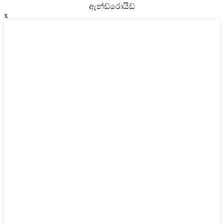
ඇන්ඩ්රොයිඩ්
x