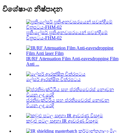
විශේෂාංග නිෂ්පාදන
ප්‍රති-ලේසර් ප්‍රති-අනවසරයෙන් සවන්දීමේ
චිත්‍රපටය-FHM-02
IR/RF Attenuation Film Anti-eavesdropping Film
Anti ...
ලේසර් ආරක්ෂිත චිත්රපටය
ප්රතිබැක්ටීරීය සහ ප්රතිවෛරස් නොවන
වියන ලද රෙදි
කවුළු පටල සඳහා IR ආවරණ විසඳුම