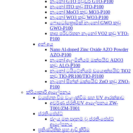
නැනෝ GTO පවුඩර් GTO-P100
නැනෝ ITO කුඩු ITO-P100
නැනෝ MoO3 කුඩු MO3-P100
නැනෝ WO3 කුඩු WO3-P100
ෆොටෝක්‍රොමික් නැනෝ GWO කුඩු
GWO-P100
තාප පරිවර්තන නැනෝ VO2 කුඩු VTO-
P100
අන් අය
Nano Al-doped Zinc Oxide AZO Powder
AZO-P100
නැනෝ ඇලුමිනියම් ඔක්සයිඩ් Al2O3
කුඩු ALO-P100
නැනෝ ටයිටේනියම් ඩයොක්සයිඩ් TiO2
කුඩු TIO-PR100/TIO-PJ100
නැනෝ සින්ක් ඔක්සයිඩ් ZnO කුඩු ZNO-
P100
ක්රියාකාරී ආලේපනය
වයස්ගත වීම වැළැක්වීම සහ UV ආරක්ෂාව
අවර්ණ ප්රති-UV ආලේපනය ZW-
T001/ZM-T001
ප්රති-පේස්ට්
ජලය මත පදනම් වූ ප්රති-පේස්ට්
ආලේපනය
ප්‍රති-ස්ථිතික සහ දැඩි කිරීම