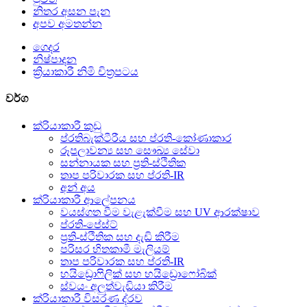
නිතර අසන පැන
අපව අමතන්න
ගෙදර
නිෂ්පාදන
ක්‍රියාකාරී නිමි චිත්‍රපටය
වර්ග
ක්රියාකාරී කුඩු
ප්රතිබැක්ටීරීය සහ ප්රති-කෝණාකාර
රූපලාවන්‍ය සහ සෞඛ්‍ය සේවා
සන්නායක සහ ප්‍රති-ස්ථිතික
තාප පරිවාරක සහ ප්රති-IR
අන් අය
ක්රියාකාරී ආලේපනය
වයස්ගත වීම වැළැක්වීම සහ UV ආරක්ෂාව
ප්රති-පේස්ට්
ප්‍රති-ස්ථිතික සහ දැඩි කිරීම
පරිසර හිතකාමී මැලියම්
තාප පරිවාරක සහ ප්රති-IR
හයිඩ්‍රොෆිලික් සහ හයිඩ්‍රොෆෝබික්
ස්වයං අලුත්වැඩියා කිරීම
ක්රියාකාරී විසරණ ද්රව