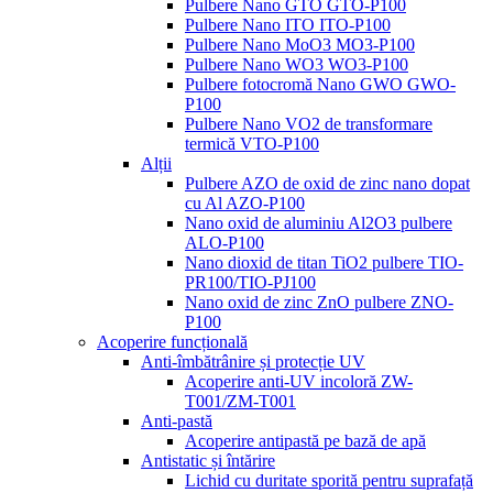
Pulbere Nano GTO GTO-P100
Pulbere Nano ITO ITO-P100
Pulbere Nano MoO3 MO3-P100
Pulbere Nano WO3 WO3-P100
Pulbere fotocromă Nano GWO GWO-
P100
Pulbere Nano VO2 de transformare
termică VTO-P100
Alții
Pulbere AZO de oxid de zinc nano dopat
cu Al AZO-P100
Nano oxid de aluminiu Al2O3 pulbere
ALO-P100
Nano dioxid de titan TiO2 pulbere TIO-
PR100/TIO-PJ100
Nano oxid de zinc ZnO pulbere ZNO-
P100
Acoperire funcțională
Anti-îmbătrânire și protecție UV
Acoperire anti-UV incoloră ZW-
T001/ZM-T001
Anti-pastă
Acoperire antipastă pe bază de apă
Antistatic și întărire
Lichid cu duritate sporită pentru suprafață