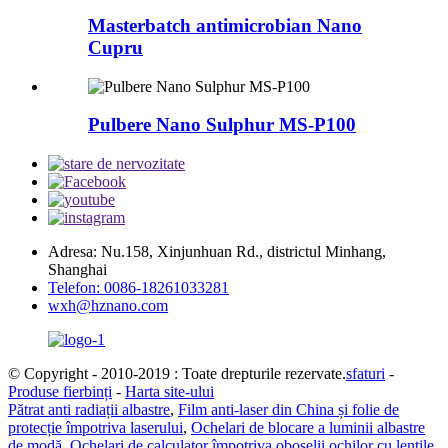
Masterbatch antimicrobian Nano
Cupru
Pulbere Nano Sulphur MS-P100
Adresa: Nu.158, Xinjunhuan Rd., districtul Minhang,
Shanghai
Telefon: 0086-18261033281
wxh@hznano.com
© Copyright - 2010-2019 : Toate drepturile rezervate.
sfaturi
-
Produse fierbinți
-
Harta site-ului
Pătrat anti radiații albastre
,
Film anti-laser din China și folie de
protecție împotriva laserului
,
Ochelari de blocare a luminii albastre
de modă
,
Ochelari de calculator împotriva oboselii ochilor cu lentile