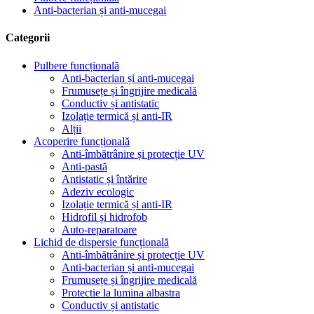
Anti-bacterian și anti-mucegai
Categorii
Pulbere funcțională
Anti-bacterian și anti-mucegai
Frumusețe și îngrijire medicală
Conductiv și antistatic
Izolație termică și anti-IR
Alții
Acoperire funcțională
Anti-îmbătrânire și protecție UV
Anti-pastă
Antistatic și întărire
Adeziv ecologic
Izolație termică și anti-IR
Hidrofil și hidrofob
Auto-reparatoare
Lichid de dispersie funcțională
Anti-îmbătrânire și protecție UV
Anti-bacterian și anti-mucegai
Frumusețe și îngrijire medicală
Protectie la lumina albastra
Conductiv și antistatic