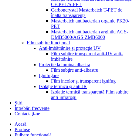
CF-PET/S-PET
Carboncrystal Masterbatch T-PET de
înaltă transparență
Masterbatch antibacterian organic PK20-
PET
Masterbatch antibacterian argintiu AGS-
DMB5000/AGS-ZMB6000
Film subțire funcțional
Anti-îmbătrânire și protecție UV
Film subțire transparent anti-UV anti-
îmbătrânire
Protectie la lumina albastra
Film subțire anti-albastru
Ignifugare
Film incolor și transparent ignifug
Izolație termică și anti-IR
Izolație termică transparentă Film subțire
anti-infraroșu
Știri
Întrebări frecvente
Contactaţi-ne
Acasă
Produse
Pulbere funcțională