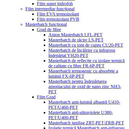
Film super hidrofob
Film intermediar funcțional
Film EVA termoizolant
Film termoizolant PVB
Masterbatch funcțional
Grad de fibre
Anion Masterbatch LFL-PET
Masterbatch de răcire LS-PET
Masterbatch cu ioni de cupru CU20-PET
Masterbatch de încălzire cu infraroșu
îndepărtat YH20-PET
Masterbatch de reflecție cu izolare termică
de calitate cu fibre FR-6P-PET
Masterbatch termogenic cu absorbție a
luminii FX-6P-PET
Masterbatch pentru îndepărtarea
amoniacului de oxid de nano zinc NH3-
PET
Film Grad
Masterbatch anti-lumină albastră U410-
PET/U460-PET
Masterbatch anti-ultraviolete U380-
PET/U400-PET
Masterbatch ignifug ZRT-PET/ZRB-PET
Izolație termică Masterbatch anti-infraroșu