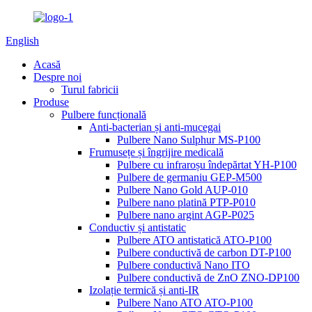
English
Acasă
Despre noi
Turul fabricii
Produse
Pulbere funcțională
Anti-bacterian și anti-mucegai
Pulbere Nano Sulphur MS-P100
Frumusețe și îngrijire medicală
Pulbere cu infraroșu îndepărtat YH-P100
Pulbere de germaniu GEP-M500
Pulbere Nano Gold AUP-010
Pulbere nano platină PTP-P010
Pulbere nano argint AGP-P025
Conductiv și antistatic
Pulbere ATO antistatică ATO-P100
Pulbere conductivă de carbon DT-P100
Pulbere conductivă Nano ITO
Pulbere conductivă de ZnO ZNO-DP100
Izolație termică și anti-IR
Pulbere Nano ATO ATO-P100