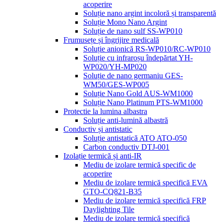
acoperire
Soluție nano argint incoloră și transparentă
Soluție Mono Nano Argint
Soluție de nano sulf SS-WP010
Frumusețe și îngrijire medicală
Soluție anionică RS-WP010/RC-WP010
Soluție cu infraroșu îndepărtat YH-
WP020/YH-MP020
Soluție de nano germaniu GES-
WM50/GES-WP005
Soluție Nano Gold AUS-WM1000
Soluție Nano Platinum PTS-WM1000
Protectie la lumina albastra
Soluție anti-lumină albastră
Conductiv și antistatic
Soluție antistatică ATO ATO-050
Carbon conductiv DTJ-001
Izolație termică și anti-IR
Mediu de izolare termică specific de
acoperire
Mediu de izolare termică specifică EVA
GTO-CQ821-B35
Mediu de izolare termică specifică FRP
Daylighting Tile
Mediu de izolare termică specifică