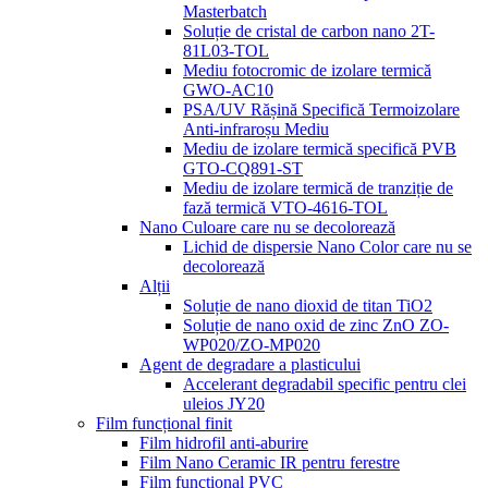
Masterbatch
Soluție de cristal de carbon nano 2T-
81L03-TOL
Mediu fotocromic de izolare termică
GWO-AC10
PSA/UV Rășină Specifică Termoizolare
Anti-infraroșu Mediu
Mediu de izolare termică specifică PVB
GTO-CQ891-ST
Mediu de izolare termică de tranziție de
fază termică VTO-4616-TOL
Nano Culoare care nu se decolorează
Lichid de dispersie Nano Color care nu se
decolorează
Alții
Soluție de nano dioxid de titan TiO2
Soluție de nano oxid de zinc ZnO ZO-
WP020/ZO-MP020
Agent de degradare a plasticului
Accelerant degradabil specific pentru clei
uleios JY20
Film funcțional finit
Film hidrofil anti-aburire
Film Nano Ceramic IR pentru ferestre
Film funcțional PVC