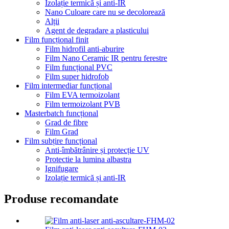
Izolație termică și anti-IR
Nano Culoare care nu se decolorează
Alții
Agent de degradare a plasticului
Film funcțional finit
Film hidrofil anti-aburire
Film Nano Ceramic IR pentru ferestre
Film funcțional PVC
Film super hidrofob
Film intermediar funcțional
Film EVA termoizolant
Film termoizolant PVB
Masterbatch funcțional
Grad de fibre
Film Grad
Film subțire funcțional
Anti-îmbătrânire și protecție UV
Protectie la lumina albastra
Ignifugare
Izolație termică și anti-IR
Produse recomandate