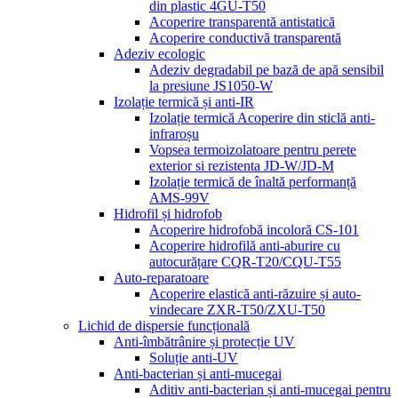
din plastic 4GU-T50
Acoperire transparentă antistatică
Acoperire conductivă transparentă
Adeziv ecologic
Adeziv degradabil pe bază de apă sensibil
la presiune JS1050-W
Izolație termică și anti-IR
Izolație termică Acoperire din sticlă anti-
infraroșu
Vopsea termoizolatoare pentru perete
exterior si rezistenta JD-W/JD-M
Izolație termică de înaltă performanță
AMS-99V
Hidrofil și hidrofob
Acoperire hidrofobă incoloră CS-101
Acoperire hidrofilă anti-aburire cu
autocurățare CQR-T20/CQU-T55
Auto-reparatoare
Acoperire elastică anti-răzuire și auto-
vindecare ZXR-T50/ZXU-T50
Lichid de dispersie funcțională
Anti-îmbătrânire și protecție UV
Soluție anti-UV
Anti-bacterian și anti-mucegai
Aditiv anti-bacterian și anti-mucegai pentru