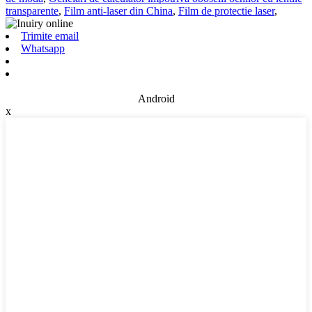
transparente
,
Film anti-laser din China
,
Film de protectie laser
,
Trimite email
Whatsapp
Android
x