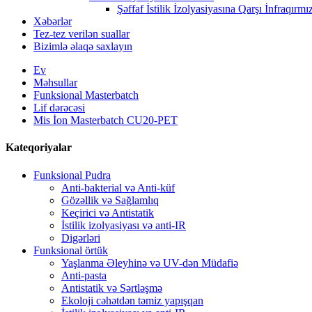
Şəffaf İstilik İzolyasiyasına Qarşı İnfraqırmı
Xəbərlər
Tez-tez verilən suallar
Bizimlə əlaqə saxlayın
Ev
Məhsullar
Funksional Masterbatch
Lif dərəcəsi
Mis İon Masterbatch CU20-PET
Kateqoriyalar
Funksional Pudra
Anti-bakterial və Anti-küf
Gözəllik və Sağlamlıq
Keçirici və Antistatik
İstilik izolyasiyası və anti-IR
Digərləri
Funksional örtük
Yaşlanma Əleyhinə və UV-dən Müdafiə
Anti-pasta
Antistatik və Sərtləşmə
Ekoloji cəhətdən təmiz yapışqan