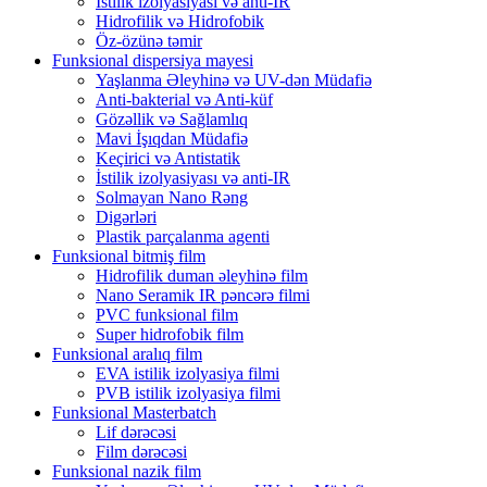
İstilik izolyasiyası və anti-IR
Hidrofilik və Hidrofobik
Öz-özünə təmir
Funksional dispersiya mayesi
Yaşlanma Əleyhinə və UV-dən Müdafiə
Anti-bakterial və Anti-küf
Gözəllik və Sağlamlıq
Mavi İşıqdan Müdafiə
Keçirici və Antistatik
İstilik izolyasiyası və anti-IR
Solmayan Nano Rəng
Digərləri
Plastik parçalanma agenti
Funksional bitmiş film
Hidrofilik duman əleyhinə film
Nano Seramik IR pəncərə filmi
PVC funksional film
Super hidrofobik film
Funksional aralıq film
EVA istilik izolyasiya filmi
PVB istilik izolyasiya filmi
Funksional Masterbatch
Lif dərəcəsi
Film dərəcəsi
Funksional nazik film