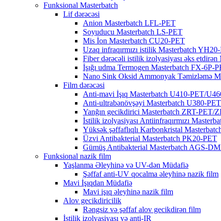
Funksional Masterbatch
Lif dərəcəsi
Anion Masterbatch LFL-PET
Soyuducu Masterbatch LS-PET
Mis İon Masterbatch CU20-PET
Uzaq infraqırmızı istilik Masterbatch YH2
Fiber dərəcəli istilik izolyasiyası əks etdi
İşığı udma Termogen Masterbatch FX-6P-
Nano Sink Oksid Ammonyak Təmizləmə M
Film dərəcəsi
Anti-mavi İşıq Masterbatch U410-PET/U4
Anti-ultrabənövşəyi Masterbatch U380-P
Yanğın gecikdirici Masterbatch ZRT-PET
İstilik izolyasiyası Antiinfraqırmızı Maste
Yüksək şəffaflıqlı Karbonkristal Masterbat
Üzvi Antibakterial Masterbatch PK20-PET
Gümüş Antibakterial Masterbatch AGS
Funksional nazik film
Yaşlanma Əleyhinə və UV-dən Müdafiə
Şəffaf anti-UV qocalma əleyhinə nazik film
Mavi İşıqdan Müdafiə
Mavi işıq əleyhinə nazik film
Alov gecikdiricilik
Rəngsiz və şəffaf alov gecikdirən film
İstilik izolyasiyası və anti-IR