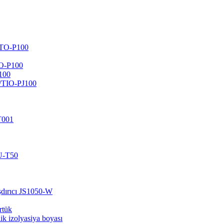
VTO-P100
ZO-P100
100
/TIO-PJ100
T001
GU-T50
ışdırıcı JS1050-W
örtük
ik izolyasiya boyası