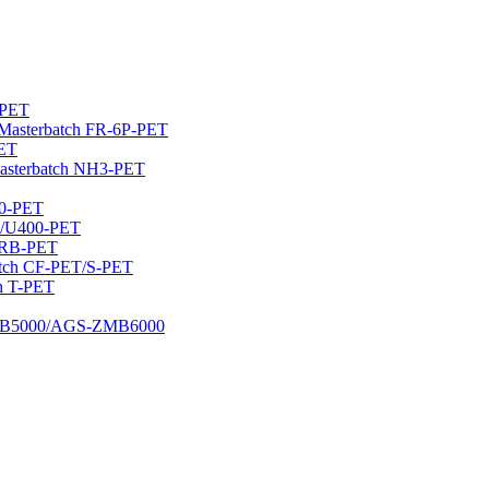
0-PET
rən Masterbatch FR-6P-PET
PET
asterbatch NH3-PET
60-PET
ET/U400-PET
/ZRB-PET
rbatch CF-PET/S-PET
ch T-PET
-DMB5000/AGS-ZMB6000