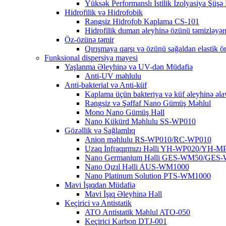
Yüksək Performanslı İstilik İzolyasiya Şü
Hidrofilik və Hidrofobik
Rəngsiz Hidrofob Kaplama CS-101
Hidrofilik duman əleyhinə özünü təmizlə
Öz-özünə təmir
Qırışmaya qarşı və özünü sağaldan elasti
Funksional dispersiya mayesi
Yaşlanma Əleyhinə və UV-dən Müdafiə
Anti-UV məhlulu
Anti-bakterial və Anti-küf
Kaplama üçün bakteriya və küf əleyhinə əla
Rəngsiz və Şəffaf Nano Gümüş Məhlul
Mono Nano Gümüş Həll
Nano Kükürd Məhlulu SS-WP010
Gözəllik və Sağlamlıq
Anion məhlulu RS-WP010/RC-WP010
Uzaq İnfraqırmızı Həlli YH-WP020/YH-M
Nano Germanium Həlli GES-WM50/GES
Nano Qızıl Həlli AUS-WM1000
Nano Platinum Solution PTS-WM1000
Mavi İşıqdan Müdafiə
Mavi İşıq Əleyhinə Həll
Keçirici və Antistatik
ATO Antistatik Məhlul ATO-050
Keçirici Karbon DTJ-001