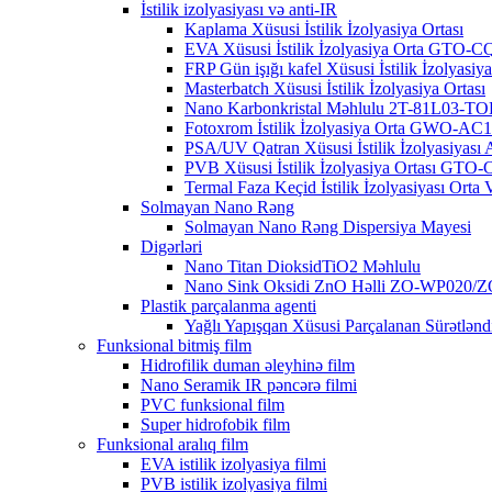
İstilik izolyasiyası və anti-IR
Kaplama Xüsusi İstilik İzolyasiya Ortası
EVA Xüsusi İstilik İzolyasiya Orta GTO-
FRP Gün işığı kafel Xüsusi İstilik İzolyasiya
Masterbatch Xüsusi İstilik İzolyasiya Ortası
Nano Karbonkristal Məhlulu 2T-81L03-TO
Fotoxrom İstilik İzolyasiya Orta GWO-AC
PSA/UV Qatran Xüsusi İstilik İzolyasiyası A
PVB Xüsusi İstilik İzolyasiya Ortası GTO
Termal Faza Keçid İstilik İzolyasiyası Or
Solmayan Nano Rəng
Solmayan Nano Rəng Dispersiya Mayesi
Digərləri
Nano Titan DioksidTiO2 Məhlulu
Nano Sink Oksidi ZnO Həlli ZO-WP020/
Plastik parçalanma agenti
Yağlı Yapışqan Xüsusi Parçalanan Sürətlənd
Funksional bitmiş film
Hidrofilik duman əleyhinə film
Nano Seramik IR pəncərə filmi
PVC funksional film
Super hidrofobik film
Funksional aralıq film
EVA istilik izolyasiya filmi
PVB istilik izolyasiya filmi