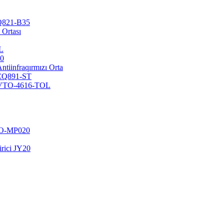
CQ821-B35
 Ortası
L
10
ntiinfraqırmızı Orta
-CQ891-ST
ta VTO-4616-TOL
ZO-MP020
irici JY20