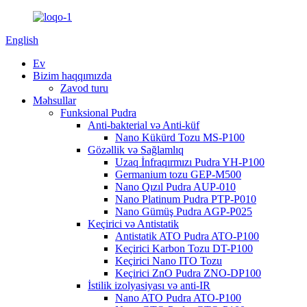
English
Ev
Bizim haqqımızda
Zavod turu
Məhsullar
Funksional Pudra
Anti-bakterial və Anti-küf
Nano Kükürd Tozu MS-P100
Gözəllik və Sağlamlıq
Uzaq İnfraqırmızı Pudra YH-P100
Germanium tozu GEP-M500
Nano Qızıl Pudra AUP-010
Nano Platinum Pudra PTP-P010
Nano Gümüş Pudra AGP-P025
Keçirici və Antistatik
Antistatik ATO Pudra ATO-P100
Keçirici Karbon Tozu DT-P100
Keçirici Nano ITO Tozu
Keçirici ZnO Pudra ZNO-DP100
İstilik izolyasiyası və anti-IR
Nano ATO Pudra ATO-P100