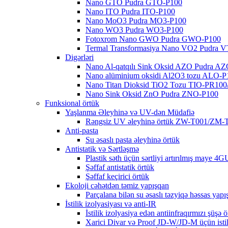
Nano GTO Pudra GTO-P100
Nano ITO Pudra ITO-P100
Nano MoO3 Pudra MO3-P100
Nano WO3 Pudra WO3-P100
Fotoxrom Nano GWO Pudra GWO-P100
Termal Transformasiya Nano VO2 Pudra 
Digərləri
Nano Al-qatqılı Sink Oksid AZO Pudra A
Nano alüminium oksidi Al2O3 tozu ALO-P
Nano Titan Dioksid TiO2 Tozu TIO-PR100
Nano Sink Oksid ZnO Pudra ZNO-P100
Funksional örtük
Yaşlanma Əleyhinə və UV-dən Müdafiə
Rəngsiz UV əleyhinə örtük ZW-T001/ZM-
Anti-pasta
Su əsaslı pasta əleyhinə örtük
Antistatik və Sərtləşmə
Plastik səth üçün sərtliyi artırılmış maye 4
Şəffaf antistatik örtük
Şəffaf keçirici örtük
Ekoloji cəhətdən təmiz yapışqan
Parçalana bilən su əsaslı təzyiqə həssas yap
İstilik izolyasiyası və anti-IR
İstilik izolyasiya edən antiinfraqırmızı şüşə 
Xarici Divar və Proof JD-W/JD-M üçün istil