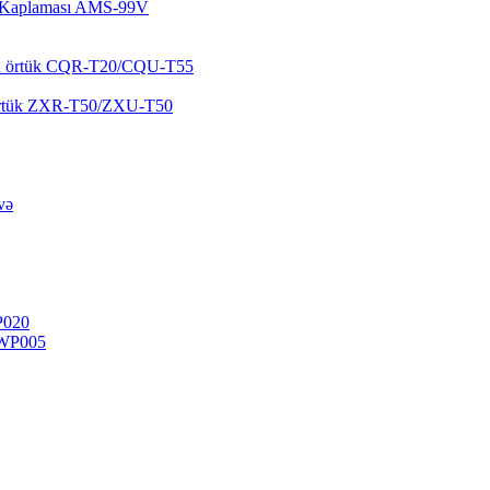
şə Kaplaması AMS-99V
yən örtük CQR-T20/CQU-T55
k örtük ZXR-T50/ZXU-T50
və
P020
-WP005