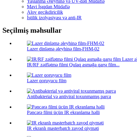
Yaşlanma Əleyhinə və UV-dən Müdafiə
Mavi İşıqdan Müdafiə
Alov gecikdiricilik
İstilik izolyasiyası və anti-IR
Seçilmiş məhsullar
Lazer dinləmə əleyhinə film-FHM-02
IR/RF zəiflətmə filmi Qulaq asmağa qarşı film...
Lazer qoruyucu film
Antibakterial və antiviral toxunmamış parça
Pəncərə filmi üçün IR ekranlama həlli
IR ekranlı masterbatch zavod qiyməti