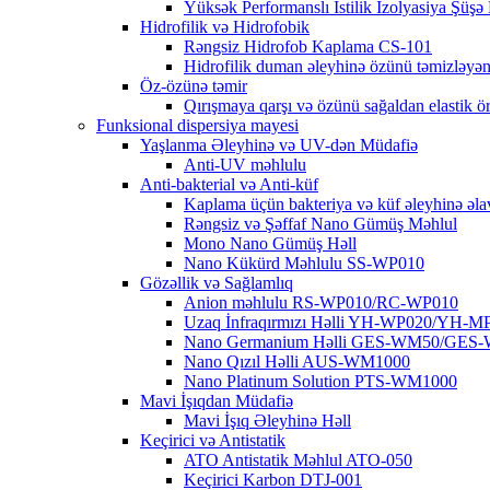
Yüksək Performanslı İstilik İzolyasiya Şü
Hidrofilik və Hidrofobik
Rəngsiz Hidrofob Kaplama CS-101
Hidrofilik duman əleyhinə özünü təmizlə
Öz-özünə təmir
Qırışmaya qarşı və özünü sağaldan elasti
Funksional dispersiya mayesi
Yaşlanma Əleyhinə və UV-dən Müdafiə
Anti-UV məhlulu
Anti-bakterial və Anti-küf
Kaplama üçün bakteriya və küf əleyhinə əla
Rəngsiz və Şəffaf Nano Gümüş Məhlul
Mono Nano Gümüş Həll
Nano Kükürd Məhlulu SS-WP010
Gözəllik və Sağlamlıq
Anion məhlulu RS-WP010/RC-WP010
Uzaq İnfraqırmızı Həlli YH-WP020/YH-M
Nano Germanium Həlli GES-WM50/GES
Nano Qızıl Həlli AUS-WM1000
Nano Platinum Solution PTS-WM1000
Mavi İşıqdan Müdafiə
Mavi İşıq Əleyhinə Həll
Keçirici və Antistatik
ATO Antistatik Məhlul ATO-050
Keçirici Karbon DTJ-001