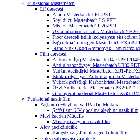
Funksional Masterbatch
Lif dərəcəsi
Anion Masterbatch LFL-PET
Soyuducu Masterbatch LS-PET
Mis İon Masterbatch CU20-PET
Uzaq infraqırmızı istilik Masterbatch YH2
Fiber dərəcəli istilik izolyasiyası əks etdi
İşığı udma Termogen Masterbatch FX-6P-
Nano Sink Oksid Ammonyak Təmizləmə M
Film dərəcəsi
Anti-mavi İşıq Masterbatch U410-PET/U4
Anti-ultrabənövşəyi Masterbatch U380-P
Yanğın gecikdirici Masterbatch ZRT-PET
İstilik izolyasiyası Antiinfraqırmızı Maste
Yüksək şəffaflıqlı Karbonkristal Masterbat
Üzvi Antibakterial Masterbatch PK20-PET
Gümüş Antibakterial Masterbatch AGS
Funksional nazik film
Yaşlanma Əleyhinə və UV-dən Müdafiə
Şəffaf anti-UV qocalma əleyhinə nazik film
Mavi İşıqdan Müdafiə
Mavi işıq əleyhinə nazik film
Alov gecikdiricilik
Rəngsiz və şəffaf alov gecikdirən film
İstilik izolyasiyası və anti-IR