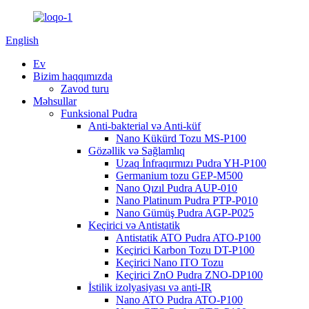
English
Ev
Bizim haqqımızda
Zavod turu
Məhsullar
Funksional Pudra
Anti-bakterial və Anti-küf
Nano Kükürd Tozu MS-P100
Gözəllik və Sağlamlıq
Uzaq İnfraqırmızı Pudra YH-P100
Germanium tozu GEP-M500
Nano Qızıl Pudra AUP-010
Nano Platinum Pudra PTP-P010
Nano Gümüş Pudra AGP-P025
Keçirici və Antistatik
Antistatik ATO Pudra ATO-P100
Keçirici Karbon Tozu DT-P100
Keçirici Nano ITO Tozu
Keçirici ZnO Pudra ZNO-DP100
İstilik izolyasiyası və anti-IR
Nano ATO Pudra ATO-P100