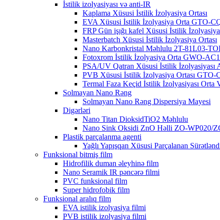
İstilik izolyasiyası və anti-IR
Kaplama Xüsusi İstilik İzolyasiya Ortası
EVA Xüsusi İstilik İzolyasiya Orta GTO-
FRP Gün işığı kafel Xüsusi İstilik İzolyasiya
Masterbatch Xüsusi İstilik İzolyasiya Ortası
Nano Karbonkristal Məhlulu 2T-81L03-TO
Fotoxrom İstilik İzolyasiya Orta GWO-AC
PSA/UV Qatran Xüsusi İstilik İzolyasiyası A
PVB Xüsusi İstilik İzolyasiya Ortası GTO
Termal Faza Keçid İstilik İzolyasiyası Or
Solmayan Nano Rəng
Solmayan Nano Rəng Dispersiya Mayesi
Digərləri
Nano Titan DioksidTiO2 Məhlulu
Nano Sink Oksidi ZnO Həlli ZO-WP020/
Plastik parçalanma agenti
Yağlı Yapışqan Xüsusi Parçalanan Sürətlənd
Funksional bitmiş film
Hidrofilik duman əleyhinə film
Nano Seramik IR pəncərə filmi
PVC funksional film
Super hidrofobik film
Funksional aralıq film
EVA istilik izolyasiya filmi
PVB istilik izolyasiya filmi