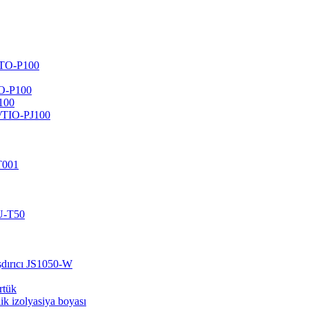
VTO-P100
ZO-P100
100
/TIO-PJ100
T001
GU-T50
ışdırıcı JS1050-W
örtük
ik izolyasiya boyası