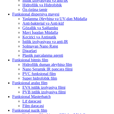
İstilik izolyasiyası və anti-IR
Hidrofilik və Hidrofobik
Öz-özünə təmir
Funksional dispersiya mayesi
Yaşlanma Əleyhinə və UV-dən Müdafiə
Anti-bakterial və Anti-küf
Gözəllik və Sağlamlıq
Mavi İşıqdan Müdafiə
Keçirici və Antistatik
İstilik izolyasiyası və anti-IR
Solmayan Nano Rəng
Digərləri
Plastik parçalanma agenti
Funksional bitmiş film
Hidrofilik duman əleyhinə film
Nano Seramik IR pəncərə filmi
PVC funksional film
Super hidrofobik film
Funksional aralıq film
EVA istilik izolyasiya filmi
PVB istilik izolyasiya filmi
Funksional Masterbatch
Lif dərəcəsi
Film dərəcəsi
Funksional nazik film