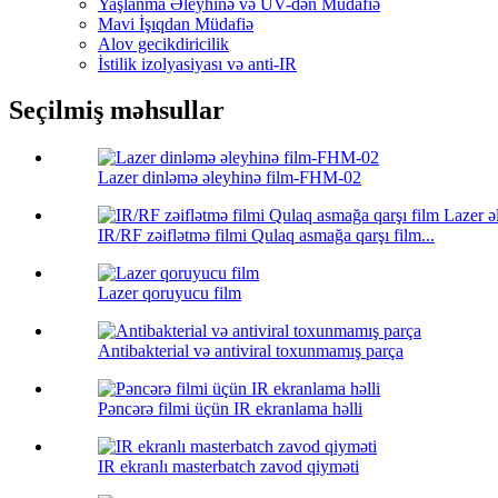
Yaşlanma Əleyhinə və UV-dən Müdafiə
Mavi İşıqdan Müdafiə
Alov gecikdiricilik
İstilik izolyasiyası və anti-IR
Seçilmiş məhsullar
Lazer dinləmə əleyhinə film-FHM-02
IR/RF zəiflətmə filmi Qulaq asmağa qarşı film...
Lazer qoruyucu film
Antibakterial və antiviral toxunmamış parça
Pəncərə filmi üçün IR ekranlama həlli
IR ekranlı masterbatch zavod qiyməti