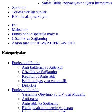
Şəffaf İstilik İzolyasiyasına Qarşı İnfraqırmı
Xəbərlər
Tez-tez verilən suallar
Bizimlə əlaqə saxlayın
Ev
Məhsullar
Funksional dispersiya mayesi
Gözəllik və Sağlamlıq
Anion məhlulu RS-WP010/RC-WP010
Kateqoriyalar
Funksional Pudra
Anti-bakterial və Anti-küf
Gözəllik və Sağlamlıq
Keçirici və Antistatik
İstilik izolyasiyası və anti-IR
Digərləri
Funksional örtük
Yaşlanma Əleyhinə və UV-dən Müdafiə
Anti-pasta
Antistatik və Sərtləşmə
Ekoloji cəhətdən təmiz yapışqan