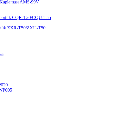
şə Kaplaması AMS-99V
yən örtük CQR-T20/CQU-T55
k örtük ZXR-T50/ZXU-T50
və
P020
-WP005