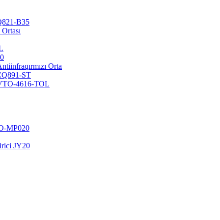
CQ821-B35
 Ortası
L
10
ntiinfraqırmızı Orta
-CQ891-ST
ta VTO-4616-TOL
ZO-MP020
irici JY20