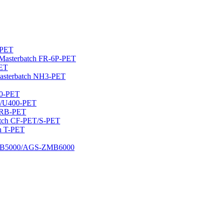
0-PET
rən Masterbatch FR-6P-PET
PET
asterbatch NH3-PET
60-PET
ET/U400-PET
/ZRB-PET
rbatch CF-PET/S-PET
ch T-PET
-DMB5000/AGS-ZMB6000