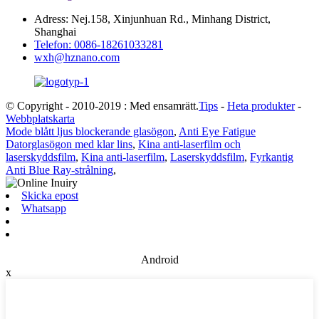
Adress: Nej.158, Xinjunhuan Rd., Minhang District,
Shanghai
Telefon: 0086-18261033281
wxh@hznano.com
© Copyright - 2010-2019 : Med ensamrätt.
Tips
-
Heta produkter
-
Webbplatskarta
Mode blått ljus blockerande glasögon
,
Anti Eye Fatigue
Datorglasögon med klar lins
,
Kina anti-laserfilm och
laserskyddsfilm
,
Kina anti-laserfilm
,
Laserskyddsfilm
,
Fyrkantig
Anti Blue Ray-strålning
,
Skicka epost
Whatsapp
Android
x