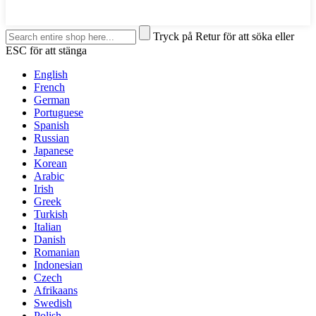
Tryck på Retur för att söka eller
ESC för att stänga
English
French
German
Portuguese
Spanish
Russian
Japanese
Korean
Arabic
Irish
Greek
Turkish
Italian
Danish
Romanian
Indonesian
Czech
Afrikaans
Swedish
Polish