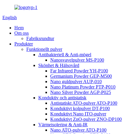
English
Hem
Om oss
Fabriksrundtur
Produkter
Funktionellt pulver
Antibakteriell & Anti-mögel
Nanosvavelpulver MS-P100
Skönhet & Hälsovård
Far Infrared Powder YH-P100
Germanium Powder GEP-M500
Nano guldpulver AUP-010
Nano Platinum Powder PTP-P010
Nano Silver Powder AGP-P025
Konduktiv och antistatisk
Antistatiskt ATO-pulver ATO-P100
Konduktivt kolpulver DT-P100
Konduktivt Nano ITO-pulver
Konduktivt ZnO-pulver ZNO-DP100
Värmeisolering & Anti-IR
Nano ATO-pulver ATO-P100