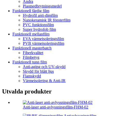
Andra
Plastnedbrytningsmedel
Funktionell färdig film
Hydrofil anti-dimfilm
Nanokeramisk IR fönsterfilm
PVC funktionsfilm
Super hydrofob film
Funktionell mellanfilm
EVA värmeisoleringsfilm
PVB värmeisoleringsfilm
Funktionell masterbatch
Fiberkvalitet
Filmbetyg
Funktionell tunn film
Anti-aging och UV-skydd
Skydd för blått ljus
Flamskydd
Värmeisolering & Anti-IR
Utvalda produkter
Anti-laser anti-avlyssningsfilm-FHM-02