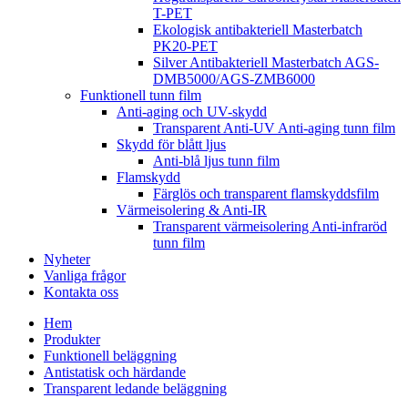
T-PET
Ekologisk antibakteriell Masterbatch
PK20-PET
Silver Antibakteriell Masterbatch AGS-
DMB5000/AGS-ZMB6000
Funktionell tunn film
Anti-aging och UV-skydd
Transparent Anti-UV Anti-aging tunn film
Skydd för blått ljus
Anti-blå ljus tunn film
Flamskydd
Färglös och transparent flamskyddsfilm
Värmeisolering & Anti-IR
Transparent värmeisolering Anti-infraröd
tunn film
Nyheter
Vanliga frågor
Kontakta oss
Hem
Produkter
Funktionell beläggning
Antistatisk och härdande
Transparent ledande beläggning