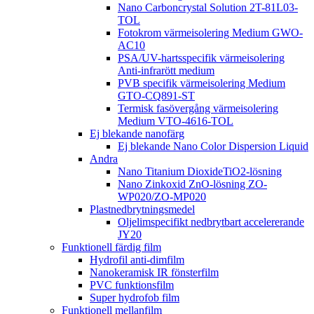
Nano Carboncrystal Solution 2T-81L03-
TOL
Fotokrom värmeisolering Medium GWO-
AC10
PSA/UV-hartsspecifik värmeisolering
Anti-infrarött medium
PVB specifik värmeisolering Medium
GTO-CQ891-ST
Termisk fasövergång värmeisolering
Medium VTO-4616-TOL
Ej blekande nanofärg
Ej blekande Nano Color Dispersion Liquid
Andra
Nano Titanium DioxideTiO2-lösning
Nano Zinkoxid ZnO-lösning ZO-
WP020/ZO-MP020
Plastnedbrytningsmedel
Oljelimspecifikt nedbrytbart accelererande
JY20
Funktionell färdig film
Hydrofil anti-dimfilm
Nanokeramisk IR fönsterfilm
PVC funktionsfilm
Super hydrofob film
Funktionell mellanfilm