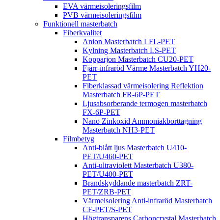
EVA värmeisoleringsfilm
PVB värmeisoleringsfilm
Funktionell masterbatch
Fiberkvalitet
Anion Masterbatch LFL-PET
Kylning Masterbatch LS-PET
Kopparjon Masterbatch CU20-PET
Fjärr-infraröd Värme Masterbatch YH20-
PET
Fiberklassad värmeisolering Reflektion
Masterbatch FR-6P-PET
Ljusabsorberande termogen masterbatch
FX-6P-PET
Nano Zinkoxid Ammoniakborttagning
Masterbatch NH3-PET
Filmbetyg
Anti-blått ljus Masterbatch U410-
PET/U460-PET
Anti-ultraviolett Masterbatch U380-
PET/U400-PET
Brandskyddande masterbatch ZRT-
PET/ZRB-PET
Värmeisolering Anti-infraröd Masterbatch
CF-PET/S-PET
Högtransparens Carboncrystal Masterbatch