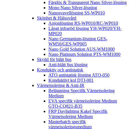
Färglös & Transparent Nano Silver-lösning
Mono Nano Silver-lösning
Nanosvavellösning SS-WP010
Skönhet & Hälsovård
Anjonlösning RS-WP010/RC-WP010
Långt infraröd lösning YH-WP020/YH-
MP020
Nano Germanium-lösning GES-
WM50/GES-WP005
Nano Gold Solution AUS-WM1000
Nano Platinum Solution PTS-WM1000
Skydd för blått ljus
Anti-blått ljus lösning
Konduktiv och antistatisk
ATO antistatisk lösning ATO-050
Konduktivt kol DTJ-001
Värmeisolering & Anti-IR
Beläggning Specifik Värmeisolering
Medium
EVA specifik värmeisolering Medium
GTO-CQ821-B35
FRP Daylighting Kakel Specifik
Värmeisolering Medium
Masterbatch specifik
värmeisoleringsmedium