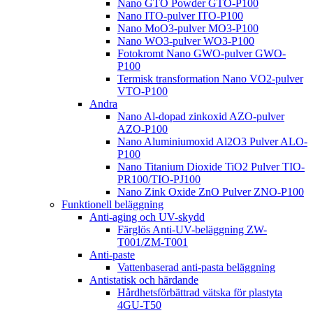
Nano GTO Powder GTO-P100
Nano ITO-pulver ITO-P100
Nano MoO3-pulver MO3-P100
Nano WO3-pulver WO3-P100
Fotokromt Nano GWO-pulver GWO-
P100
Termisk transformation Nano VO2-pulver
VTO-P100
Andra
Nano Al-dopad zinkoxid AZO-pulver
AZO-P100
Nano Aluminiumoxid Al2O3 Pulver ALO-
P100
Nano Titanium Dioxide TiO2 Pulver TIO-
PR100/TIO-PJ100
Nano Zink Oxide ZnO Pulver ZNO-P100
Funktionell beläggning
Anti-aging och UV-skydd
Färglös Anti-UV-beläggning ZW-
T001/ZM-T001
Anti-paste
Vattenbaserad anti-pasta beläggning
Antistatisk och härdande
Hårdhetsförbättrad vätska för plastyta
4GU-T50