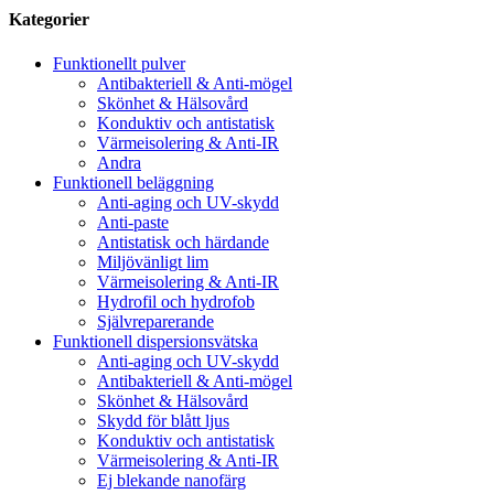
Kategorier
Funktionellt pulver
Antibakteriell & Anti-mögel
Skönhet & Hälsovård
Konduktiv och antistatisk
Värmeisolering & Anti-IR
Andra
Funktionell beläggning
Anti-aging och UV-skydd
Anti-paste
Antistatisk och härdande
Miljövänligt lim
Värmeisolering & Anti-IR
Hydrofil och hydrofob
Självreparerande
Funktionell dispersionsvätska
Anti-aging och UV-skydd
Antibakteriell & Anti-mögel
Skönhet & Hälsovård
Skydd för blått ljus
Konduktiv och antistatisk
Värmeisolering & Anti-IR
Ej blekande nanofärg