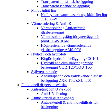
Transparent antistatisk beläggning
Transparent ledande beläggning
Miljövänligt lim
Nedbrytbart vattenbaserat tryckkänsligt lim
JS1050-W
Värmeisolering & Anti-IR
Värmeisolering Anti-infraröd
glasbeläggning
Värmeisoleringsfärg för yttervägg och
proof JD-W/JD-M
Högpresterande värmeisolerande
glasbeläggning AMS-99V
Hydrofil och hydrofob
Färglös hydrofob beläggning CS-101
Hydrofil anti-dim självrengörande
beläggning CQR-T20/CQU-T55
Självreparerande
Antiskrapande och självläkande elastisk
beläggning ZXR-T50/ZXU-T50
Funktionell dispersionsvätska
Anti-aging och UV-skydd
Anti-UV lösning
Antibakteriell & Anti-mögel
Antibakteriell & anti-mögeltillsats för
beläggning